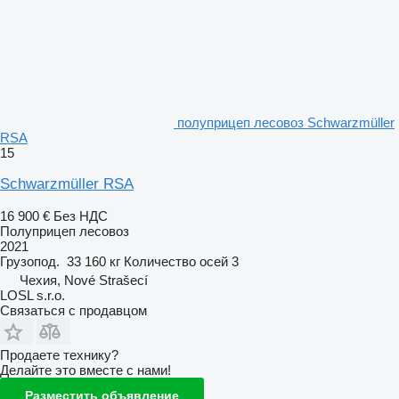
полуприцеп лесовоз Schwarzmüller
RSA
15
Schwarzmüller RSA
16 900 €
Без НДС
Полуприцеп лесовоз
2021
Грузопод.
33 160 кг
Количество осей
3
Чехия, Nové Strašecí
LOSL s.r.o.
Связаться с продавцом
Продаете технику?
Делайте это вместе с нами!
Разместить объявление