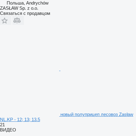
Польша, Andrychów
ZASŁAW Sp. z o.o.
Связаться с продавцом
новый полуприцеп лесовоз Zasław
NL.KP - 12; 13; 13.5
21
ВИДЕО