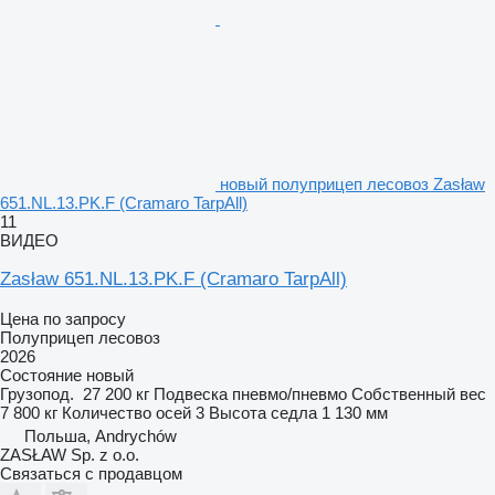
новый полуприцеп лесовоз Zasław
651.NL.13.PK.F (Cramaro TarpAll)
11
ВИДЕО
Zasław 651.NL.13.PK.F (Cramaro TarpAll)
Цена по запросу
Полуприцеп лесовоз
2026
Состояние
новый
Грузопод.
27 200 кг
Подвеска
пневмо/пневмо
Собственный вес
7 800 кг
Количество осей
3
Высота седла
1 130 мм
Польша, Andrychów
ZASŁAW Sp. z o.o.
Связаться с продавцом