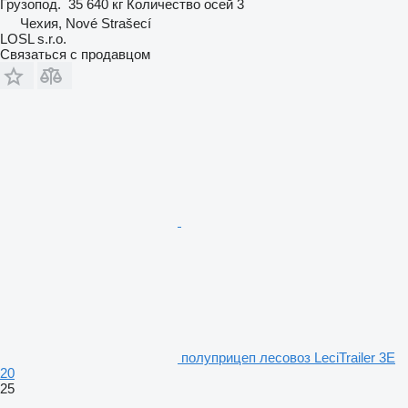
Грузопод.
35 640 кг
Количество осей
3
Чехия, Nové Strašecí
LOSL s.r.o.
Связаться с продавцом
полуприцеп лесовоз LeciTrailer 3E
20
25