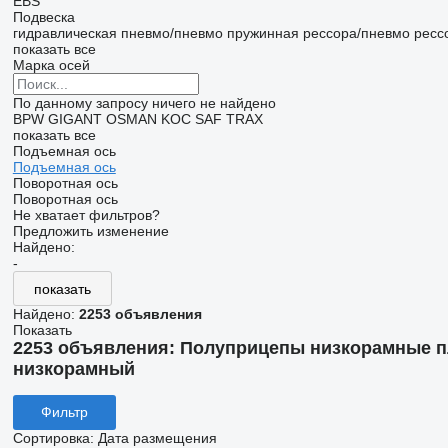
EBS
Подвеска
гидравлическая
пневмо/пневмо
пружинная
рессора/пневмо
ресс
показать все
Марка осей
По данному запросу ничего не найдено
BPW
GIGANT
OSMAN KOC
SAF
TRAX
показать все
Подъемная ось
Подъемная ось
Поворотная ось
Поворотная ось
Не хватает фильтров?
Предложить изменение
Найдено:
-
показать
Найдено:
2253 объявления
Показать
2253 объявления:
Полуприцепы низкорамные п
низкорамный
Фильтр
Сортировка
:
Дата размещения