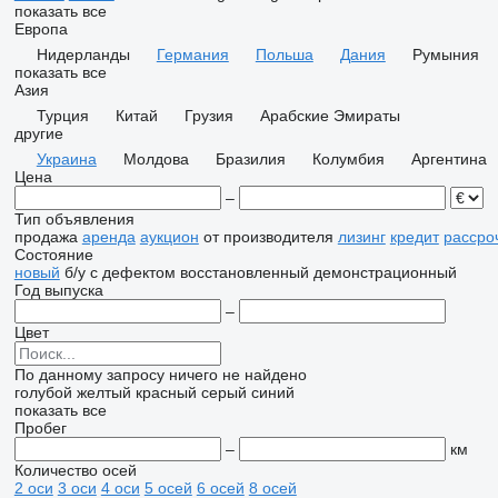
показать все
Европа
Нидерланды
Германия
Польша
Дания
Румыния
показать все
Азия
Турция
Китай
Грузия
Арабские Эмираты
другие
Украина
Молдова
Бразилия
Колумбия
Аргентина
Цена
–
Тип объявления
продажа
аренда
аукцион
от производителя
лизинг
кредит
рассро
Состояние
новый
б/у
с дефектом
восстановленный
демонстрационный
Год выпуска
–
Цвет
По данному запросу ничего не найдено
голубой
желтый
красный
серый
синий
показать все
Пробег
–
км
Количество осей
2 оси
3 оси
4 оси
5 осей
6 осей
8 осей