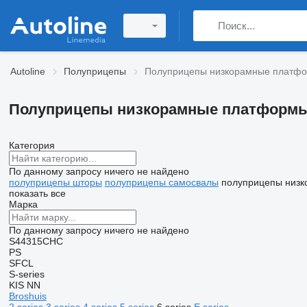
Autoline
Полуприцепы
Полуприцепы низкорамные платф
Полуприцепы низкорамные платформ
Категория
По данному запросу ничего не найдено
полуприцепы шторы
полуприцепы самосвалы
полуприцепы низ
показать все
Марка
По данному запросу ничего не найдено
S44315CHC
PS
SFCL
S-series
KIS
NN
Broshuis