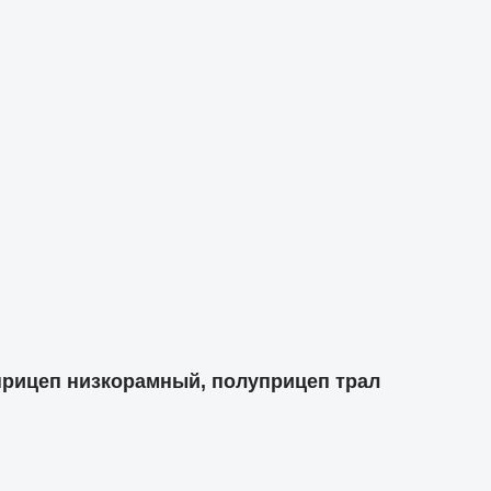
рицеп низкорамный, полуприцеп трал