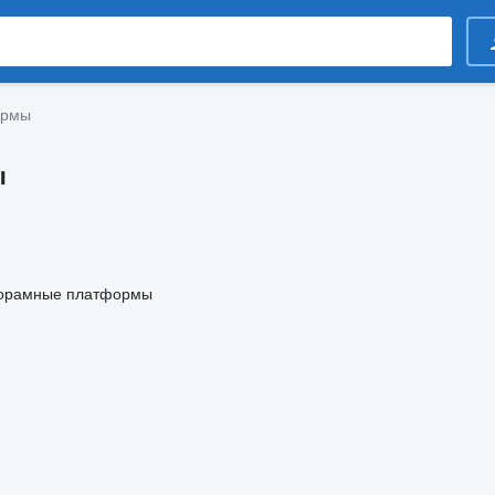
ормы
ы
корамные платформы