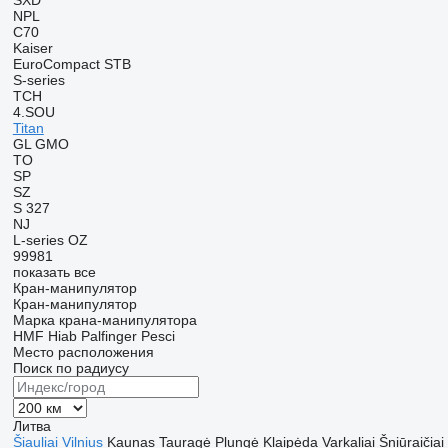
SXD
NPL
C70
Kaiser
EuroCompact
STB
S-series
TCH
4.SOU
Titan
GL
GMO
TO
SP
SZ
S 327
NJ
L-series
OZ
99981
показать все
Кран-манипулятор
Кран-манипулятор
Марка крана-манипулятора
HMF
Hiab
Palfinger
Pesci
Место расположения
Поиск по радиусу
Литва
Šiauliai
Vilnius
Kaunas
Tauragė
Plungė
Klaipėda
Varkaliai
Šniūraičiai