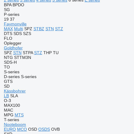
2 series
3 series
4 series
5 series
6 series
E series
BPA
BPDO
SG
P-series
19
37
Faymonville
MAX
Multi
SPZ
STBZ
STN
STZ
DTS
SDS
SZS
FLO
Oplegger
Goldhofer
SPZ
STN
STPA
STZ
THP
TU
NTG
STTM3N
SDS-H
TO
S-series
D-series
S-series
GTS
SD
Kässbohrer
LB
SLA
O-3
MAX100
MAC
MPG
MTS
T-series
Nooteboom
EURO
MCO
OSD
OSDS
OVB