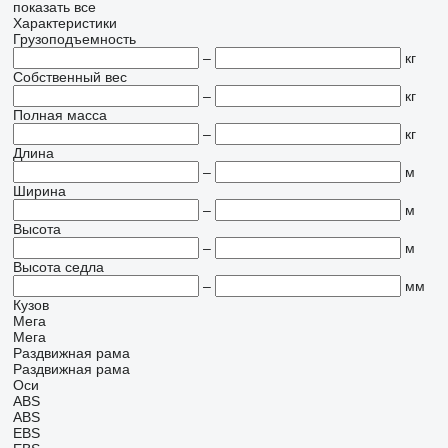
показать все
Характеристики
Грузоподъемность
–
кг
Собственный вес
–
кг
Полная масса
–
кг
Длина
–
м
Ширина
–
м
Высота
–
м
Высота седла
–
мм
Кузов
Мега
Мега
Раздвижная рама
Раздвижная рама
Оси
ABS
ABS
EBS