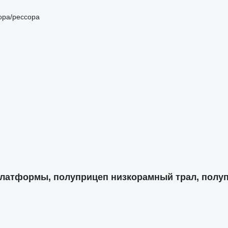
ора/рессора
латформы, полуприцеп низкорамный трал, полуп