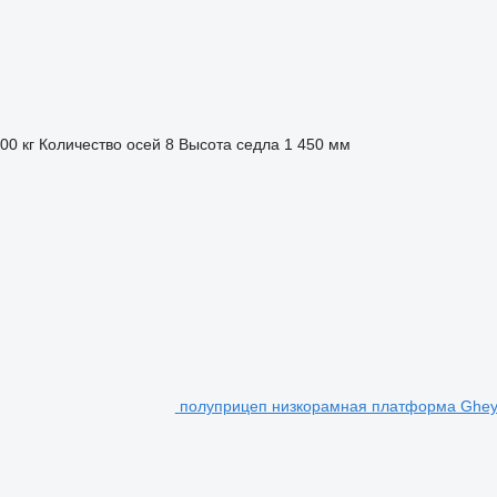
00 кг
Количество осей
8
Высота седла
1 450 мм
полуприцеп низкорамная платформа Gheys