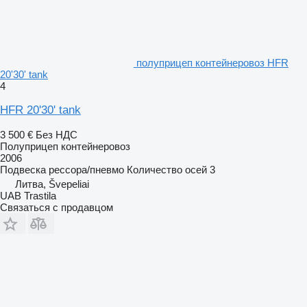
полуприцеп контейнеровоз HFR
20'30' tank
4
HFR 20'30' tank
3 500 €
Без НДС
Полуприцеп контейнеровоз
2006
Подвеска
рессора/пневмо
Количество осей
3
Литва, Švepeliai
UAB Trastila
Связаться с продавцом