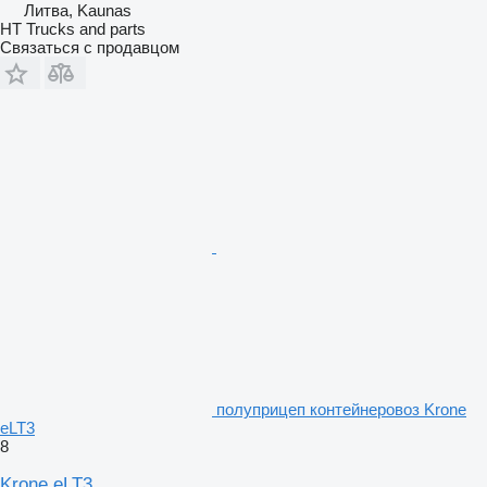
Литва, Kaunas
HT Trucks and parts
Связаться с продавцом
полуприцеп контейнеровоз Krone
eLT3
8
Krone eLT3