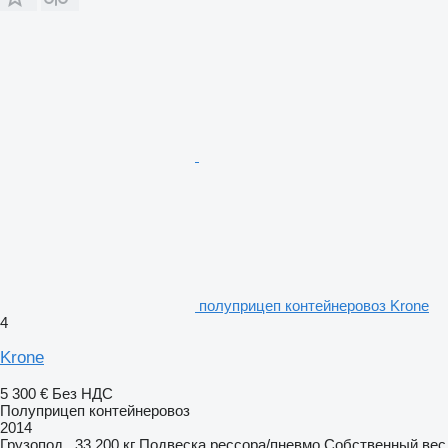
полуприцеп контейнеровоз Krone
4
Krone
5 300 €
Без НДС
Полуприцеп контейнеровоз
2014
Грузопод.
33 200 кг
Подвеска
рессора/пневмо
Собственный вес