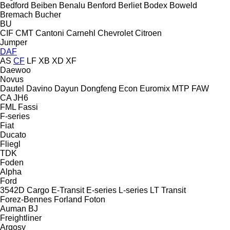
Bedford
Beiben
Benalu
Benford
Berliet
Bodex
Boweld
Bremach
Bucher
BU
CIF
CMT
Cantoni
Carnehl
Chevrolet
Citroen
Jumper
DAF
AS
CF
LF
XB
XD
XF
Daewoo
Novus
Dautel
Davino
Dayun
Dongfeng
Econ
Euromix MTP
FAW
CA
JH6
FML
Fassi
F-series
Fiat
Ducato
Fliegl
TDK
Foden
Alpha
Ford
3542D
Cargo
E-Transit
E-series
L-series
LT
Transit
Forez-Bennes
Forland
Foton
Auman
BJ
Freightliner
Argosy