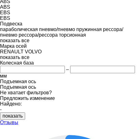
ABS
ABS
EBS
EBS
Подвеска
параболическая
пневмо/пневмо
пружинная
рессора/
пневмо
рессора/рессора
торсионная
показать все
Марка осей
RENAULT
VOLVO
показать все
Колесная база
–
мм
Подъемная ось
Подъемная ось
Не хватает фильтров?
Предложить изменение
Найдено:
-
показать
Отзывы