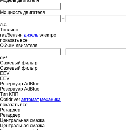
Модель двигателя
Мощность двигателя
–
л.с.
Топливо
газ/бензин
дизель
электро
показать все
Объем двигателя
–
см³
Сажевый фильтр
Сажевый фильтр
EEV
EEV
Резервуар AdBlue
Резервуар AdBlue
Тип КПП
Optidriver
автомат
механика
показать все
Ретардер
Ретардер
Центральная смазка
Центральная смазка