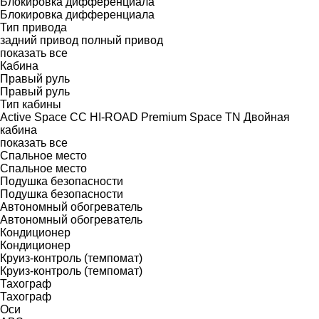
Блокировка дифференциала
Блокировка дифференциала
Тип привода
задний привод
полный привод
показать все
Кабина
Правый руль
Правый руль
Тип кабины
Active Space
CC
HI-ROAD
Premium
Space
TN
Двойная
кабина
показать все
Спальное место
Спальное место
Подушка безопасности
Подушка безопасности
Автономный обогреватель
Автономный обогреватель
Кондиционер
Кондиционер
Круиз-контроль (темпомат)
Круиз-контроль (темпомат)
Тахограф
Тахограф
Оси