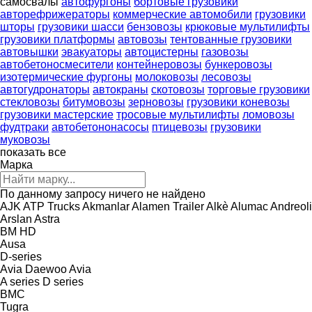
самосвалы
автофургоны
бортовые грузовики
авторефрижераторы
коммерческие автомобили
грузовики
шторы
грузовики шасси
бензовозы
крюковые мультилифты
грузовики платформы
автовозы
тентованные грузовики
автовышки
эвакуаторы
автоцистерны
газовозы
автобетоносмесители
контейнеровозы
бункеровозы
изотермические фургоны
молоковозы
лесовозы
автогудронаторы
автокраны
скотовозы
торговые грузовики
стекловозы
битумовозы
зерновозы
грузовики коневозы
грузовики мастерские
тросовые мультилифты
ломовозы
фудтраки
автобетононасосы
птицевозы
грузовики
муковозы
показать все
Марка
По данному запросу ничего не найдено
AJK
ATP Trucks
Akmanlar
Alamen Trailer
Alkè
Alumac
Andreoli
Arslan
Astra
BM
HD
Ausa
D-series
Avia Daewoo
Avia
A series
D series
BMC
Tugra