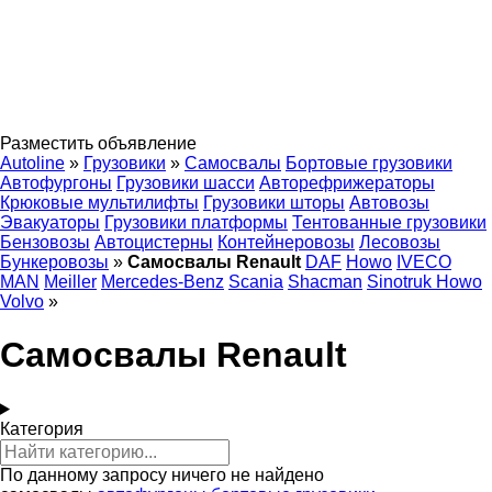
Разместить объявление
Autoline
»
Грузовики
»
Самосвалы
Бортовые грузовики
Автофургоны
Грузовики шасси
Авторефрижераторы
Крюковые мультилифты
Грузовики шторы
Автовозы
Эвакуаторы
Грузовики платформы
Тентованные грузовики
Бензовозы
Автоцистерны
Контейнеровозы
Лесовозы
Бункеровозы
»
Самосвалы Renault
DAF
Howo
IVECO
MAN
Meiller
Mercedes-Benz
Scania
Shacman
Sinotruk Howo
Volvo
»
Самосвалы Renault
Категория
По данному запросу ничего не найдено