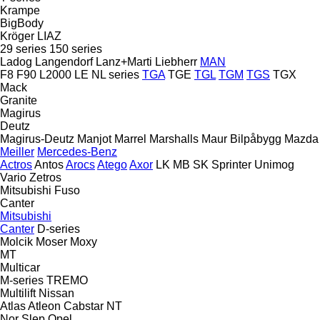
Krampe
BigBody
Kröger
LIAZ
29 series
150 series
Ladog
Langendorf
Lanz+Marti
Liebherr
MAN
F8
F90
L2000
LE
NL series
TGA
TGE
TGL
TGM
TGS
TGX
Mack
Granite
Magirus
Deutz
Magirus-Deutz
Manjot
Marrel
Marshalls
Maur Bilpåbygg
Mazda
Meiller
Mercedes-Benz
Actros
Antos
Arocs
Atego
Axor
LK
MB
SK
Sprinter
Unimog
Vario
Zetros
Mitsubishi Fuso
Canter
Mitsubishi
Canter
D-series
Molcik
Moser
Moxy
MT
Multicar
M-series
TREMO
Multilift
Nissan
Atlas
Atleon
Cabstar
NT
Nor Slep
Opel