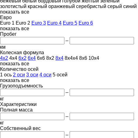
бежевый
белый
бордовый
голубой
желтый
зеленый
золотистый
красный
оранжевый
серебристый
серый
синий
показать все
Евро
Euro 1
Euro 2
Euro 3
Euro 4
Euro 5
Euro 6
показать все
Пробег
–
км
Колесная формула
4x2
4x4
6x2
6x4
6x6
8x2
8x4
8x4x4
8x6
10x4
показать все
Количество осей
1 ось
2 оси
3 оси
4 оси
5 осей
показать все
Грузоподъемность
–
кг
Характеристики
Полная масса
–
кг
Собственный вес
–