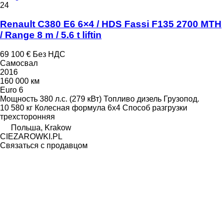
24
Renault C380 E6 6×4 / HDS Fassi F135 2700 MTH
/ Range 8 m / 5.6 t liftin
69 100 €
Без НДС
Самосвал
2016
160 000 км
Euro 6
Мощность
380 л.с. (279 кВт)
Топливо
дизель
Грузопод.
10 580 кг
Колесная формула
6x4
Способ разгрузки
трехсторонняя
Польша, Krakow
CIEZAROWKI.PL
Связаться с продавцом