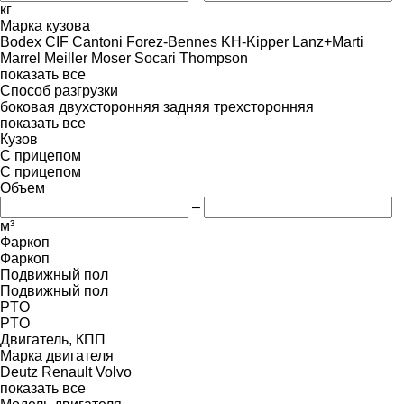
кг
Марка кузова
Bodex
CIF
Cantoni
Forez-Bennes
KH-Kipper
Lanz+Marti
Marrel
Meiller
Moser
Socari
Thompson
показать все
Способ разгрузки
боковая
двухсторонняя
задняя
трехсторонняя
показать все
Кузов
С прицепом
С прицепом
Объем
–
м³
Фаркоп
Фаркоп
Подвижный пол
Подвижный пол
PTO
PTO
Двигатель, КПП
Марка двигателя
Deutz
Renault
Volvo
показать все