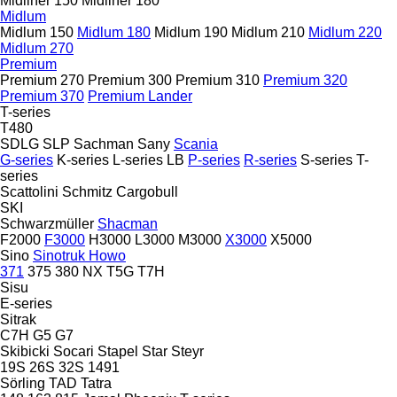
Midliner 150
Midliner 180
Midlum
Midlum 150
Midlum 180
Midlum 190
Midlum 210
Midlum 220
Midlum 270
Premium
Premium 270
Premium 300
Premium 310
Premium 320
Premium 370
Premium Lander
T-series
T480
SDLG
SLP
Sachman
Sany
Scania
G-series
K-series
L-series
LB
P-series
R-series
S-series
T-
series
Scattolini
Schmitz Cargobull
SKI
Schwarzmüller
Shacman
F2000
F3000
H3000
L3000
M3000
X3000
X5000
Sino
Sinotruk Howo
371
375
380
NX
T5G
T7H
Sisu
E-series
Sitrak
C7H
G5
G7
Skibicki
Socari
Stapel
Star
Steyr
19S
26S
32S
1491
Sörling
TAD
Tatra