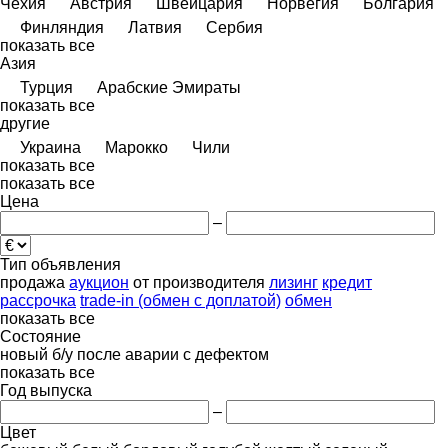
Чехия
Австрия
Швейцария
Норвегия
Болгария
Финляндия
Латвия
Сербия
показать все
Азия
Турция
Арабские Эмираты
показать все
другие
Украина
Марокко
Чили
показать все
показать все
Цена
–
Тип объявления
продажа
аукцион
от производителя
лизинг
кредит
рассрочка
trade-in (обмен с доплатой)
обмен
показать все
Состояние
новый
б/у
после аварии
с дефектом
показать все
Год выпуска
–
Цвет