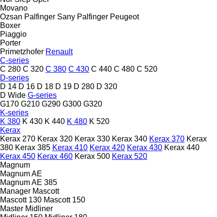
Movano
Ozsan
Palfinger Sany
Palfinger
Peugeot
Boxer
Piaggio
Porter
Primetzhofer
Renault
C-series
C 280
C 320
C 380
C 430
C 440
C 480
C 520
D-series
D 14
D 16
D 18
D 19
D 280
D 320
D Wide
G-series
G170
G210
G290
G300
G320
K-series
K 380
K 430
K 440
K 480
K 520
Kerax
Kerax 270
Kerax 320
Kerax 330
Kerax 340
Kerax 370
Kerax
380
Kerax 385
Kerax 410
Kerax 420
Kerax 430
Kerax 440
Kerax 450
Kerax 460
Kerax 500
Kerax 520
Magnum
Magnum AE
Magnum AE 385
Manager
Mascott
Mascott 130
Mascott 150
Master
Midliner