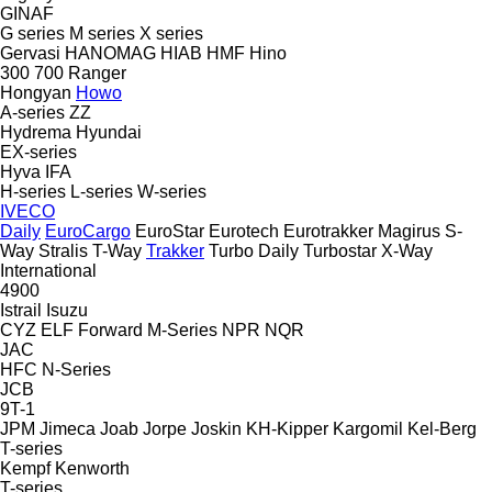
GINAF
G series
M series
X series
Gervasi
HANOMAG
HIAB
HMF
Hino
300
700
Ranger
Hongyan
Howo
A-series
ZZ
Hydrema
Hyundai
EX-series
Hyva
IFA
H-series
L-series
W-series
IVECO
Daily
EuroCargo
EuroStar
Eurotech
Eurotrakker
Magirus
S-
Way
Stralis
T-Way
Trakker
Turbo Daily
Turbostar
X-Way
International
4900
Istrail
Isuzu
CYZ
ELF
Forward
M-Series
NPR
NQR
JAC
HFC
N-Series
JCB
9T-1
JPM
Jimeca
Joab
Jorpe
Joskin
KH-Kipper
Kargomil
Kel-Berg
T-series
Kempf
Kenworth
T-series