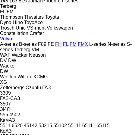
148
163
815
Jamal
Phoenix
T-series
Terberg
FL
FM
Thompson
Thwaites
Toyota
Dyna
Hino
ToyoAce
Trösch
Unic
VS-mont
Volkswagen
Constellation
Crafter
Volvo
A-series
B-series
F89
FE
FH
FL
FM
FMX
L-series
N-series
S-
series
Terberg
VM
WAF
Wacker Neuson
DV
DW
Wacker
DW
Wielton
Wilcox
XCMG
XG
Zetterbergs
Özünlü
ГАЗ
3309
ГАЗ-САЗ
3507
ЗИЛ
555
4502
КамАЗ
5511
6520
45142
53215
55102
55111
65111
65115
КрАЗ