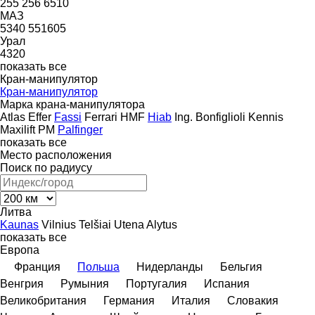
255
256
6510
МАЗ
5340
551605
Урал
4320
показать все
Кран-манипулятор
Кран-манипулятор
Марка крана-манипулятора
Atlas
Effer
Fassi
Ferrari
HMF
Hiab
Ing. Bonfiglioli
Kennis
Maxilift
PM
Palfinger
показать все
Место расположения
Поиск по радиусу
Литва
Kaunas
Vilnius
Telšiai
Utena
Alytus
показать все
Европа
Франция
Польша
Нидерланды
Бельгия
Венгрия
Румыния
Португалия
Испания
Великобритания
Германия
Италия
Словакия