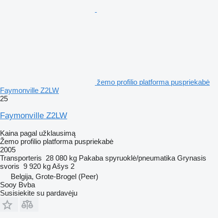
žemo profilio platforma puspriekabė
Faymonville Z2LW
25
Faymonville Z2LW
Kaina pagal užklausimą
Žemo profilio platforma puspriekabė
2005
Transporteris
28 080 kg
Pakaba
spyruoklė/pneumatika
Grynasis
svoris
9 920 kg
Ašys
2
Belgija, Grote-Brogel (Peer)
Sooy Bvba
Susisiekite su pardavėju