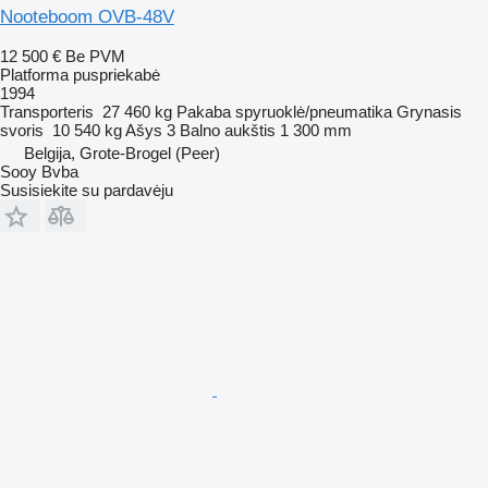
Nooteboom OVB-48V
12 500 €
Be PVM
Platforma puspriekabė
1994
Transporteris
27 460 kg
Pakaba
spyruoklė/pneumatika
Grynasis
svoris
10 540 kg
Ašys
3
Balno aukštis
1 300 mm
Belgija, Grote-Brogel (Peer)
Sooy Bvba
Susisiekite su pardavėju