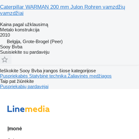
Caterpillar WARMAN 200 mm Julon Rohren vamzdžių
vamzdžiai
Kaina pagal užklausimą
Metalo konstrukcija
2010
Belgija, Grote-Brogel (Peer)
Sooy Bvba
Susisiekite su pardavėju
Ieškokite Sooy Bvba įrangos šiose kategorijose
Puspriekabės
Statybinė technika
Žaliavinės medžiagos
Taip pat žiūrėkite
Puspriekabių pardavėjai
Įmonė