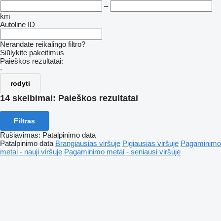
–
km
Autoline ID
Nerandate reikalingo filtro?
Siūlykite pakeitimus
Paieškos rezultatai:
-
rodyti
14 skelbimai:
Paieškos rezultatai
Filtras
Rūšiavimas
:
Patalpinimo data
Patalpinimo data
Brangiausias viršuje
Pigiausias viršuje
Pagaminimo
metai - nauji viršuje
Pagaminimo metai - seniausi viršuje