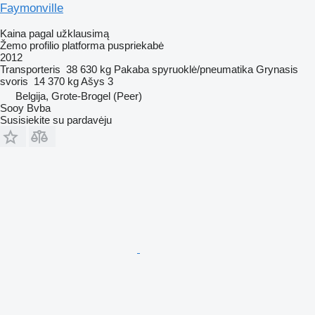
Faymonville
Kaina pagal užklausimą
Žemo profilio platforma puspriekabė
2012
Transporteris
38 630 kg
Pakaba
spyruoklė/pneumatika
Grynasis
svoris
14 370 kg
Ašys
3
Belgija, Grote-Brogel (Peer)
Sooy Bvba
Susisiekite su pardavėju