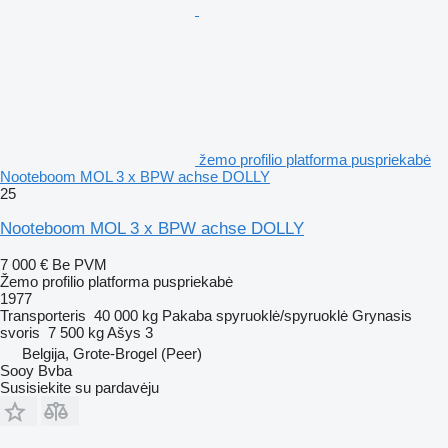
žemo profilio platforma puspriekabė
Nooteboom MOL 3 x BPW achse DOLLY
25
Nooteboom MOL 3 x BPW achse DOLLY
7 000 €
Be PVM
Žemo profilio platforma puspriekabė
1977
Transporteris
40 000 kg
Pakaba
spyruoklė/spyruoklė
Grynasis
svoris
7 500 kg
Ašys
3
Belgija, Grote-Brogel (Peer)
Sooy Bvba
Susisiekite su pardavėju