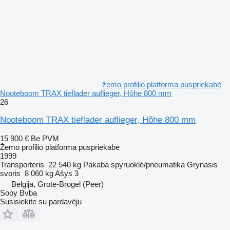
žemo profilio platforma puspriekabė
Nooteboom TRAX tieflader auflieger, Hôhe 800 mm
26
Nooteboom TRAX tieflader auflieger, Hôhe 800 mm
15 900 €
Be PVM
Žemo profilio platforma puspriekabė
1999
Transporteris
22 540 kg
Pakaba
spyruoklė/pneumatika
Grynasis
svoris
8 060 kg
Ašys
3
Belgija, Grote-Brogel (Peer)
Sooy Bvba
Susisiekite su pardavėju