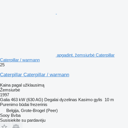
apgadint. žemsiurbė Caterpillar
Caterpillar / warmann
25
Caterpillar Caterpillar / warmann
Kaina pagal užklausimą
Žemsiurbė
1997
Galia
463 kW (630 AG)
Degalai
dyzelinas
Kasimo gylis
10 m
Purenimo būdai
frezerinis
Belgija, Grote-Brogel (Peer)
Sooy Bvba
Susisiekite su pardavėju