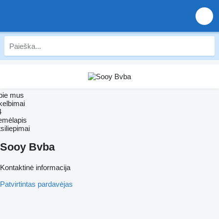
pie mus
kelbimai
4
emėlapis
siliepimai
Sooy Bvba
Kontaktinė informacija
Patvirtintas pardavėjas