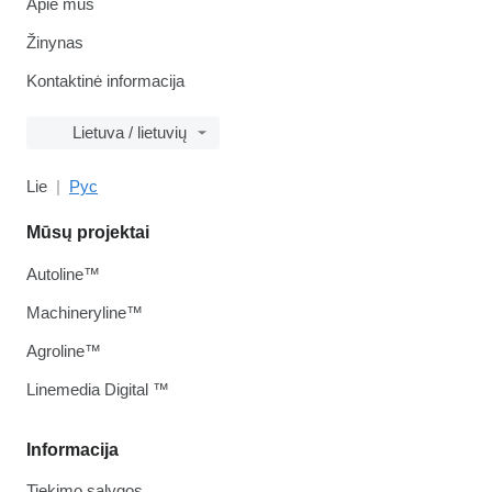
Apie mus
Žinynas
Kontaktinė informacija
Lietuva / lietuvių
Lie
Рус
Mūsų projektai
Autoline™
Machineryline™
Agroline™
Linemedia Digital ™
Informacija
Tiekimo sąlygos