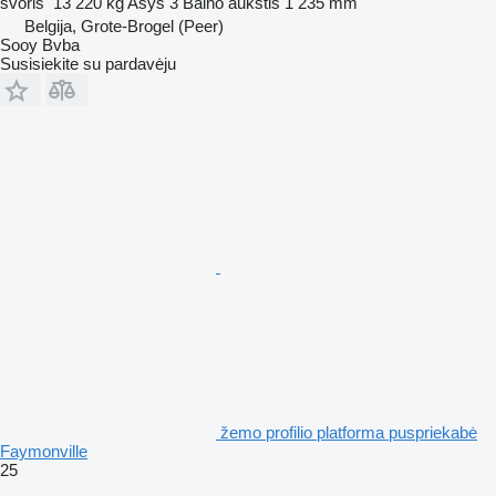
svoris
13 220 kg
Ašys
3
Balno aukštis
1 235 mm
Belgija, Grote-Brogel (Peer)
Sooy Bvba
Susisiekite su pardavėju
žemo profilio platforma puspriekabė
Faymonville
25