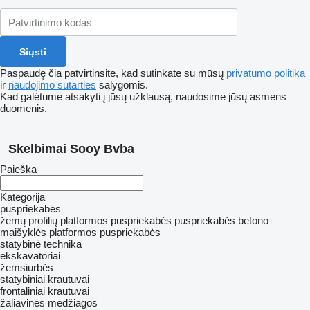
Paspaudę čia patvirtinsite, kad sutinkate su mūsų
privatumo politika
ir
naudojimo sutarties
sąlygomis.
Kad galėtume atsakyti į jūsų užklausą, naudosime jūsų asmens
duomenis.
Skelbimai Sooy Bvba
Paieška
Kategorija
puspriekabės
žemų profilių platformos puspriekabės
puspriekabės betono
maišyklės
platformos puspriekabės
statybinė technika
ekskavatoriai
žemsiurbės
statybiniai krautuvai
frontaliniai krautuvai
žaliavinės medžiagos