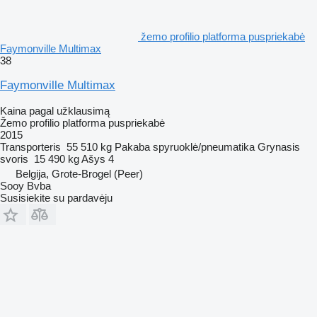
žemo profilio platforma puspriekabė
Faymonville Multimax
38
Faymonville Multimax
Kaina pagal užklausimą
Žemo profilio platforma puspriekabė
2015
Transporteris
55 510 kg
Pakaba
spyruoklė/pneumatika
Grynasis
svoris
15 490 kg
Ašys
4
Belgija, Grote-Brogel (Peer)
Sooy Bvba
Susisiekite su pardavėju