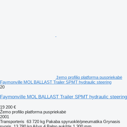
žemo profilio platforma puspriekabė
Faymonville MOL BALLAST Trailer SPMT hydraulic steering
20
Faymonville MOL BALLAST Trailer SPMT hydraulic steering
19 200 €
Žemo profilio platforma puspriekabė
2001
Transporteris
63 720 kg
Pakaba
spyruoklė/pneumatika
Grynasis
svoris
13 780 kg
Ašys
4
Balno aukštis
1 300 mm