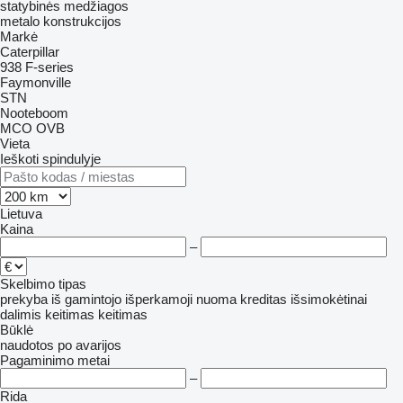
statybinės medžiagos
metalo konstrukcijos
Markė
Caterpillar
938
F-series
Faymonville
STN
Nooteboom
MCO
OVB
Vieta
Ieškoti spindulyje
Lietuva
Kaina
–
Skelbimo tipas
prekyba
iš gamintojo
išperkamoji nuoma
kreditas
išsimokėtinai
dalimis
keitimas
keitimas
Būklė
naudotos
po avarijos
Pagaminimo metai
–
Rida