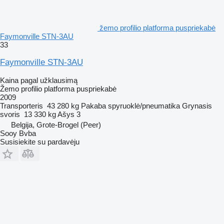
žemo profilio platforma puspriekabė
Faymonville STN-3AU
33
Faymonville STN-3AU
Kaina pagal užklausimą
Žemo profilio platforma puspriekabė
2009
Transporteris
43 280 kg
Pakaba
spyruoklė/pneumatika
Grynasis
svoris
13 330 kg
Ašys
3
Belgija, Grote-Brogel (Peer)
Sooy Bvba
Susisiekite su pardavėju