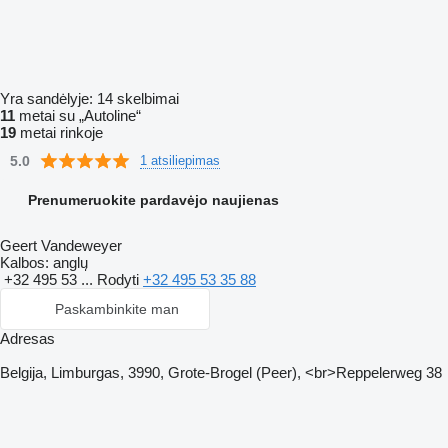
Yra sandėlyje:
14 skelbimai
11
metai su „Autoline“
19
metai rinkoje
5.0
1 atsiliepimas
Prenumeruokite pardavėjo naujienas
Geert Vandeweyer
Kalbos:
anglų
+32 495 53 ...
Rodyti
+32 495 53 35 88
Paskambinkite man
Adresas
Belgija, Limburgas, 3990, Grote-Brogel (Peer), <br>Reppelerweg 38