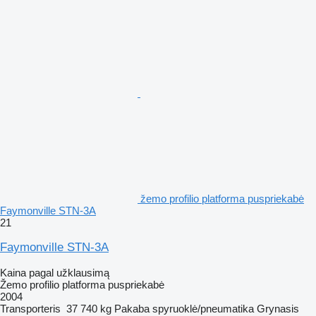
žemo profilio platforma puspriekabė
Faymonville STN-3A
21
Faymonville STN-3A
Kaina pagal užklausimą
Žemo profilio platforma puspriekabė
2004
Transporteris
37 740 kg
Pakaba
spyruoklė/pneumatika
Grynasis