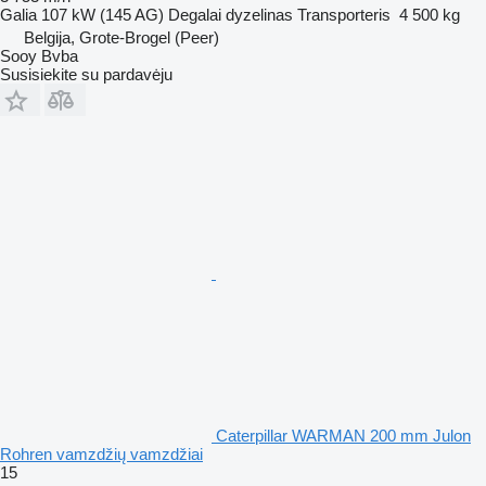
Galia
107 kW (145 AG)
Degalai
dyzelinas
Transporteris
4 500 kg
Belgija, Grote-Brogel (Peer)
Sooy Bvba
Susisiekite su pardavėju
Caterpillar WARMAN 200 mm Julon
Rohren vamzdžių vamzdžiai
15