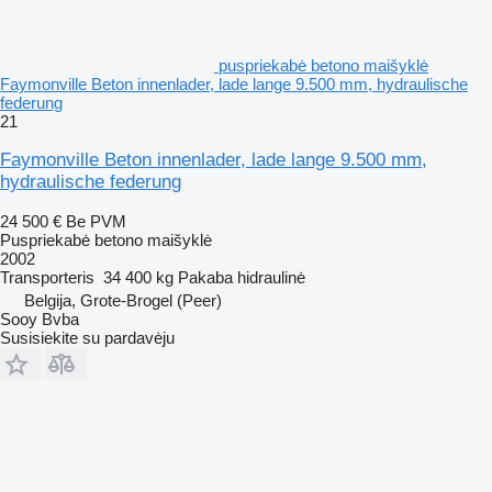
puspriekabė betono maišyklė
Faymonville Beton innenlader, lade lange 9.500 mm, hydraulische
federung
21
Faymonville Beton innenlader, lade lange 9.500 mm,
hydraulische federung
24 500 €
Be PVM
Puspriekabė betono maišyklė
2002
Transporteris
34 400 kg
Pakaba
hidraulinė
Belgija, Grote-Brogel (Peer)
Sooy Bvba
Susisiekite su pardavėju