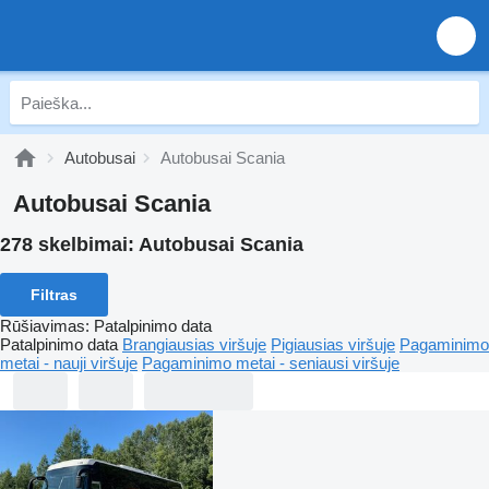
Autobusai
Autobusai Scania
Autobusai Scania
278 skelbimai:
Autobusai Scania
Filtras
Rūšiavimas
:
Patalpinimo data
Patalpinimo data
Brangiausias viršuje
Pigiausias viršuje
Pagaminimo
metai - nauji viršuje
Pagaminimo metai - seniausi viršuje