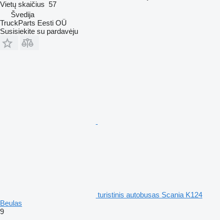
Vietų skaičius
57
Švedija
TruckParts Eesti OÜ
Susisiekite su pardavėju
turistinis autobusas Scania K124
Beulas
9