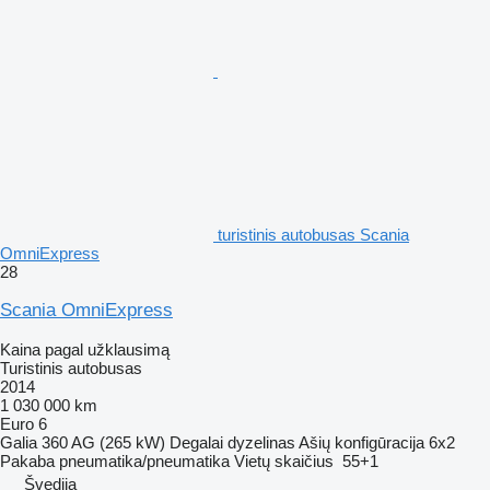
turistinis autobusas Scania
OmniExpress
28
Scania OmniExpress
Kaina pagal užklausimą
Turistinis autobusas
2014
1 030 000 km
Euro 6
Galia
360 AG (265 kW)
Degalai
dyzelinas
Ašių konfigūracija
6x2
Pakaba
pneumatika/pneumatika
Vietų skaičius
55+1
Švedija