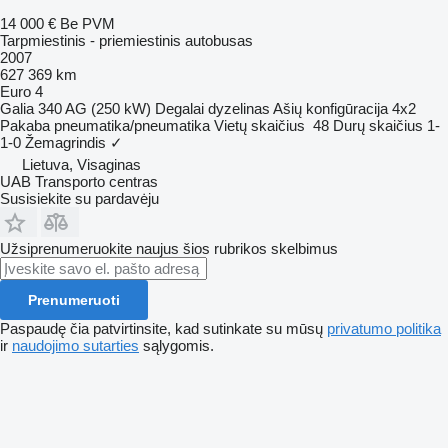
14 000 €
Be PVM
Tarpmiestinis - priemiestinis autobusas
2007
627 369 km
Euro 4
Galia
340 AG (250 kW)
Degalai
dyzelinas
Ašių konfigūracija
4x2
Pakaba
pneumatika/pneumatika
Vietų skaičius
48
Durų skaičius
1-
1-0
Žemagrindis
✓
Lietuva, Visaginas
UAB Transporto centras
Susisiekite su pardavėju
Užsiprenumeruokite naujus šios rubrikos skelbimus
Prenumeruoti
Paspaudę čia patvirtinsite, kad sutinkate su mūsų
privatumo politika
ir
naudojimo sutarties
sąlygomis.