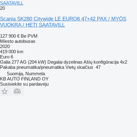
SAATAVILL
20
Scania SK280 Citywide LE EURO6 47+42 PAX / MYÖS
VUOKRA / HETI SAATAVILL
127 900 €
Be PVM
Miesto autobusas
2020
419 000 km
Euro 6
Galia
277 AG (204 kW)
Degalai
dyzelinas
Ašių konfigūracija
4x2
Pakaba
pneumatika/pneumatika
Vietų skaičius
47
Suomija, Nummela
KB AUTO FINLAND OY
Susisiekite su pardavėju