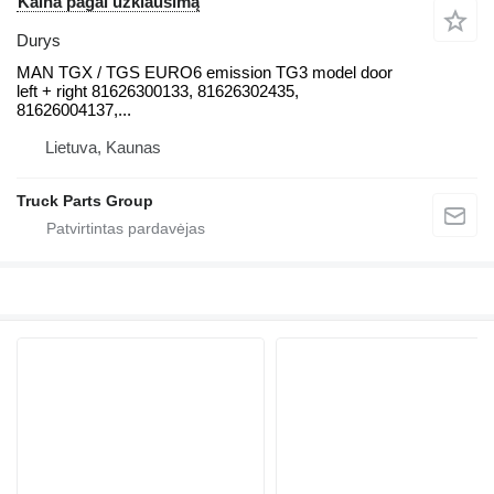
Kaina pagal užklausimą
Durys
MAN TGX / TGS EURO6 emission TG3 model door
left + right 81626300133, 81626302435,
81626004137,...
Lietuva, Kaunas
Truck Parts Group