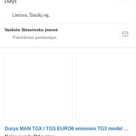
Durys
Lietuva, Šiaulių raj.
Vaidoto Stravinsko įmonė
Durys MAN TGX / TGS EURO6 emission TG3 model door left + right 81626300133 MAN vilkiko MAN MAN TGX / TGS EURO6 emission TG3 model door left + right 81626300133, 81626302435, 81626004137, 81626004138, 81626100051, 81626100052, 81626306213, 81626306214, 81626410135, 81626410134, 81626450047, 81626450048, 81626106015, 81626106016, 81626805025, 81626805026, 81626305177, 81626305178