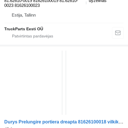
81.62610-0019 81626100019 81.62610-
dyzelinas
0023 81626100023
Estija, Tallinn
TruckParts Eesti OÜ
Durys Prelungire portiera dreapta 81626100018 vilkiko MAN TGX