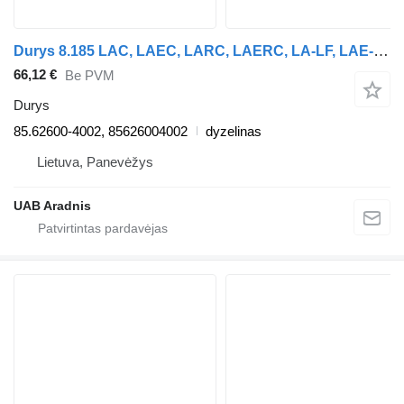
Durys 8.185 LAC, LAEC, LARC, LAERC, LA-LF, LAE-LF (LE180C) 85.62600-4002 sunkvežimio MAN L 2000
66,12 €
Be PVM
Durys
85.62600-4002, 85626004002
dyzelinas
Lietuva, Panevėžys
UAB Aradnis