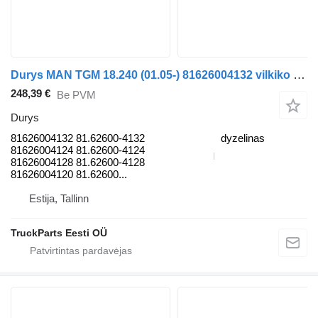
Durys MAN TGM 18.240 (01.05-) 81626004132 vilkiko MAN TGL, TGM, TGS, TGX (2005-2021)
248,39 €
Be PVM
Durys
81626004132 81.62600-4132
dyzelinas
81626004124 81.62600-4124
81626004128 81.62600-4128
81626004120 81.62600...
Estija, Tallinn
TruckParts Eesti OÜ