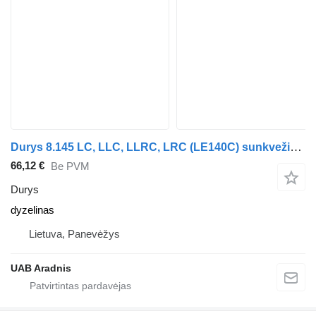
Durys 8.145 LC, LLC, LLRC, LRC (LE140C) sunkvežimio MAN L 2000
66,12 €
Be PVM
Durys
dyzelinas
Lietuva, Panevėžys
UAB Aradnis