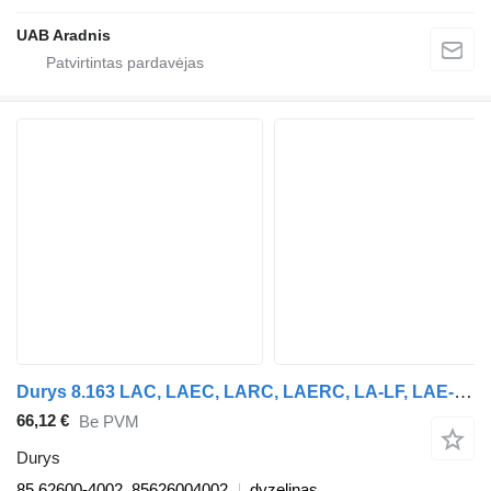
UAB Aradnis
Durys 8.163 LAC, LAEC, LARC, LAERC, LA-LF, LAE-LF 85.62600-4002 sunkvežimio MAN L 2000
66,12 €
Be PVM
Durys
85.62600-4002, 85626004002
dyzelinas