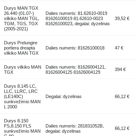
Durys MAN TGX
26.440 (01.07-)
Dalies numeris: 81.62610-0019
vilkiko MAN TGL,
81626100019 81.62610-0023
39,52 €
TGM, TGS, TGX
81626100023, degalai: dyzelinas
(2005-2021)
Durys Prelungire
portiera dreapta
Dalies numeris: 81626100018
47 €
vilkiko MAN TGX
Durys vilkiko MAN
Dalies numeris: 81626004121,
394 €
TGX
81626004125 81626004129
Durys 8.145 LC,
LLC, LLRC, LRC
(LE140C)
Degalai: dyzelinas
66,12 €
sunkvežimio MAN
L 2000
Durys 8.150
FS,8.150 FLS
Dalies numeris: 281831052B,
66,12 €
sunkvežimio MAN
degalai: dyzelinas