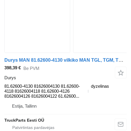
Durys MAN 81.62600-4130 vilkiko MAN TGL, TGM, TGS, TGX (2005-2021)
398,39 €
Be PVM
Durys
81.62600-4130 81626004130 81.62600-
dyzelinas
4118 81626004118 81.62600-4126
81626004126 81626004122 61.62600...
Estija, Tallinn
TruckParts Eesti OÜ