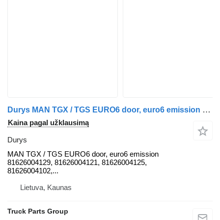
Durys MAN TGX / TGS EURO6 door, euro6 emission 81626004129, 81626004121, 8 MAN vilkiko MAN TGX / TGS EURO6
Kaina pagal užklausimą
Durys
MAN TGX / TGS EURO6 door, euro6 emission
81626004129, 81626004121, 81626004125,
81626004102,...
Lietuva, Kaunas
Truck Parts Group