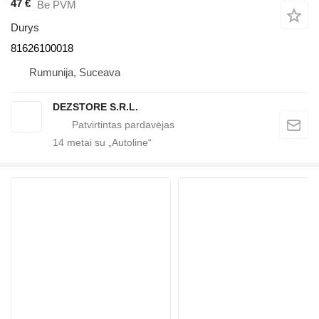
47 €
Be PVM
Durys
81626100018
Rumunija, Suceava
DEZSTORE S.R.L.
14
metai su „Autoline“