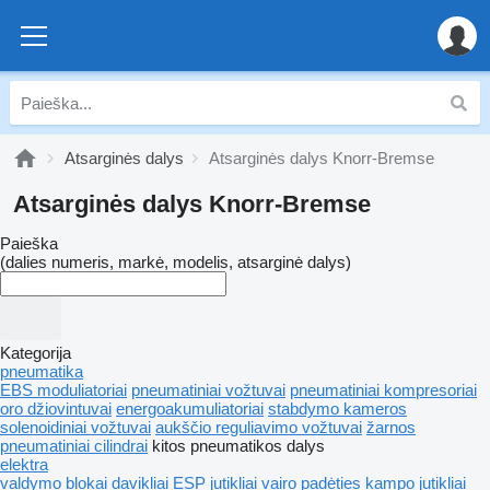
Atsarginės dalys
Atsarginės dalys Knorr-Bremse
Atsarginės dalys Knorr-Bremse
Paieška
(dalies numeris, markė, modelis, atsarginė dalys)
Kategorija
pneumatika
EBS moduliatoriai
pneumatiniai vožtuvai
pneumatiniai kompresoriai
oro džiovintuvai
energoakumuliatoriai
stabdymo kameros
solenoidiniai vožtuvai
aukščio reguliavimo vožtuvai
žarnos
pneumatiniai cilindrai
kitos pneumatikos dalys
elektra
valdymo blokai
davikliai
ESP jutikliai
vairo padėties kampo jutikliai