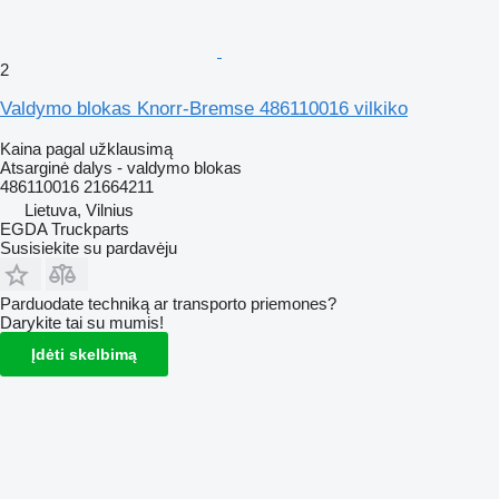
2
Valdymo blokas Knorr-Bremse 486110016 vilkiko
Kaina pagal užklausimą
Atsarginė dalys - valdymo blokas
486110016 21664211
Lietuva, Vilnius
EGDA Truckparts
Susisiekite su pardavėju
Parduodate techniką ar transporto priemones?
Darykite tai su mumis!
Įdėti skelbimą