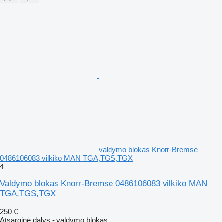
valdymo blokas Knorr-Bremse
0486106083 vilkiko MAN TGA,TGS,TGX
4
Valdymo blokas Knorr-Bremse 0486106083 vilkiko MAN
TGA,TGS,TGX
250 €
Atsarginė dalys - valdymo blokas