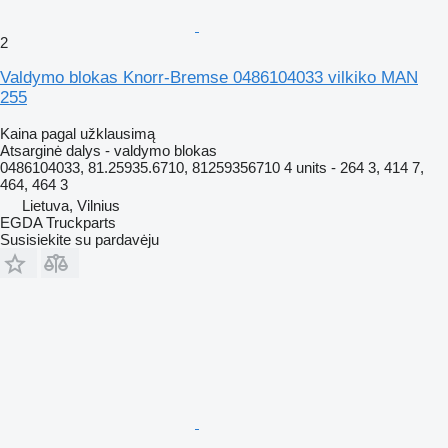
2
Valdymo blokas Knorr-Bremse 0486104033 vilkiko MAN
255
Kaina pagal užklausimą
Atsarginė dalys - valdymo blokas
0486104033, 81.25935.6710, 81259356710 4 units - 264 3, 414 7,
464, 464 3
Lietuva, Vilnius
EGDA Truckparts
Susisiekite su pardavėju