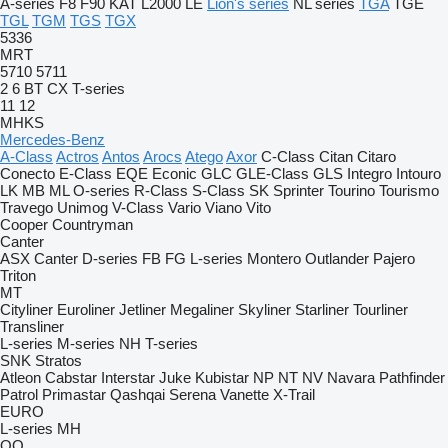
A-series
F8
F90
KAT
L2000
LE
Lion's series
NL series
TGA
TGE
TGL
TGM
TGS
TGX
5336
MRT
5710
5711
2
6
BT
CX
T-series
11
12
MHKS
Mercedes-Benz
A-Class
Actros
Antos
Arocs
Atego
Axor
C-Class
Citan
Citaro
Conecto
E-Class
EQE
Econic
GLC
GLE-Class
GLS
Integro
Intouro
LK
MB
ML
O-series
R-Class
S-Class
SK
Sprinter
Tourino
Tourismo
Travego
Unimog
V-Class
Vario
Viano
Vito
Cooper
Countryman
Canter
ASX
Canter
D-series
FB
FG
L-series
Montero
Outlander
Pajero
Triton
MT
Cityliner
Euroliner
Jetliner
Megaliner
Skyliner
Starliner
Tourliner
Transliner
L-series
M-series
NH
T-series
SNK
Stratos
Atleon
Cabstar
Interstar
Juke
Kubistar
NP
NT
NV
Navara
Pathfinder
Patrol
Primastar
Qashqai
Serena
Vanette
X-Trail
EURO
L-series
MH
OQ