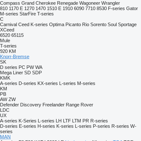
Compass
Grand Cherokee
Renegade
Wagoneer
Wrangler
810
1170 E
1270
1470
1510 E
1910
6090
7710
8530
F-series
Gator
M-series
StarFire
T-series
C
Carnival
Ceed
K-series
Optima
Picanto
Rio
Sorento
Soul
Sportage
XCeed
6520
65115
Mule
T-series
920
KM
Knorr-Bremse
SK
D series
PC
PW
WA
Mega Liner
SD
SDP
KMK
A-series
D-series
KX-series
L-series
M-series
KM
PB
AW
ZW
Defender
Discovery
Freelander
Range Rover
LDC
UX
A-series
K-Series
L-series
LH
LTF
LTM
PR
R-series
D-series
E-series
H-series
K-series
L-series
P-series
R-series
W-
series
MAN