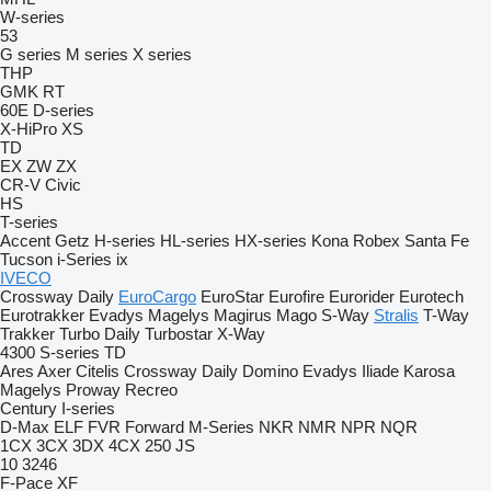
W-series
53
G series
M series
X series
THP
GMK
RT
60E
D-series
X-HiPro
XS
TD
EX
ZW
ZX
CR-V
Civic
HS
T-series
Accent
Getz
H-series
HL-series
HX-series
Kona
Robex
Santa Fe
Tucson
i-Series
ix
IVECO
Crossway
Daily
EuroCargo
EuroStar
Eurofire
Eurorider
Eurotech
Eurotrakker
Evadys
Magelys
Magirus
Mago
S-Way
Stralis
T-Way
Trakker
Turbo Daily
Turbostar
X-Way
4300
S-series
TD
Ares
Axer
Citelis
Crossway
Daily
Domino
Evadys
Iliade
Karosa
Magelys
Proway
Recreo
Century
I-series
D-Max
ELF
FVR
Forward
M-Series
NKR
NMR
NPR
NQR
1CX
3CX
3DX
4CX
250
JS
10
3246
F-Pace
XF