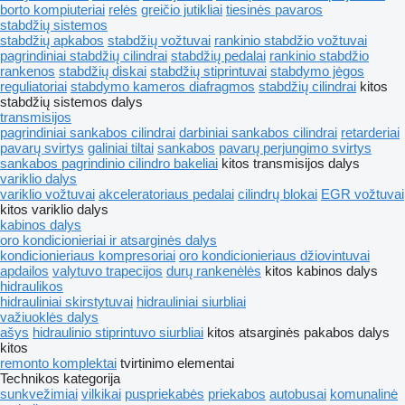
borto kompiuteriai
relės
greičio jutikliai
tiesinės pavaros
stabdžių sistemos
stabdžių apkabos
stabdžių vožtuvai
rankinio stabdžio vožtuvai
pagrindiniai stabdžių cilindrai
stabdžių pedalai
rankinio stabdžio
rankenos
stabdžių diskai
stabdžių stiprintuvai
stabdymo jėgos
reguliatoriai
stabdymo kameros diafragmos
stabdžių cilindrai
kitos
stabdžių sistemos dalys
transmisijos
pagrindiniai sankabos cilindrai
darbiniai sankabos cilindrai
retarderiai
pavarų svirtys
galiniai tiltai
sankabos
pavarų perjungimo svirtys
sankabos pagrindinio cilindro bakeliai
kitos transmisijos dalys
variklio dalys
variklio vožtuvai
akceleratoriaus pedalai
cilindrų blokai
EGR vožtuvai
kitos variklio dalys
kabinos dalys
oro kondicionieriai ir atsarginės dalys
kondicionieriaus kompresoriai
oro kondicionieriaus džiovintuvai
apdailos
valytuvo trapecijos
durų rankenėlės
kitos kabinos dalys
hidraulikos
hidrauliniai skirstytuvai
hidrauliniai siurbliai
važiuoklės dalys
ašys
hidraulinio stiprintuvo siurbliai
kitos atsarginės pakabos dalys
kitos
remonto komplektai
tvirtinimo elementai
Technikos kategorija
sunkvežimiai
vilkikai
puspriekabės
priekabos
autobusai
komunalinė