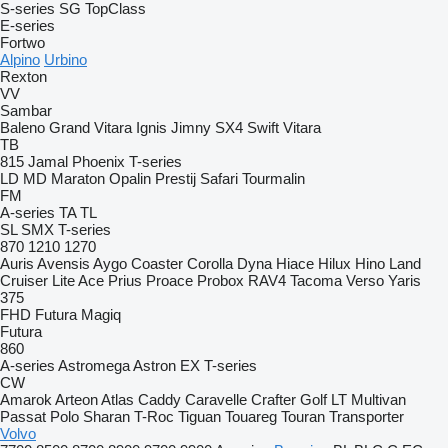
S-series
SG
TopClass
E-series
Fortwo
Alpino
Urbino
Rexton
VV
Sambar
Baleno
Grand Vitara
Ignis
Jimny
SX4
Swift
Vitara
TB
815
Jamal
Phoenix
T-series
LD
MD
Maraton
Opalin
Prestij
Safari
Tourmalin
FM
A-series
TA
TL
SL
SMX
T-series
870
1210
1270
Auris
Avensis
Aygo
Coaster
Corolla
Dyna
Hiace
Hilux
Hino
Land
Cruiser
Lite Ace
Prius
Proace
Probox
RAV4
Tacoma
Verso
Yaris
375
FHD
Futura
Magiq
Futura
860
A-series
Astromega
Astron
EX
T-series
CW
Amarok
Arteon
Atlas
Caddy
Caravelle
Crafter
Golf
LT
Multivan
Passat
Polo
Sharan
T-Roc
Tiguan
Touareg
Touran
Transporter
Volvo