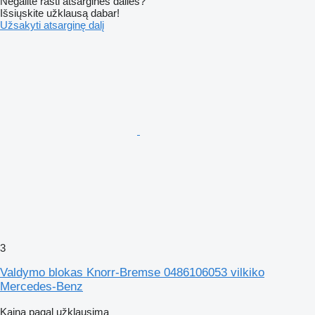
Negalite rasti atsarginės dalies?
Išsiųskite užklausą dabar!
Užsakyti atsarginę dalį
3
Valdymo blokas Knorr-Bremse 0486106053 vilkiko
Mercedes-Benz
Kaina pagal užklausimą