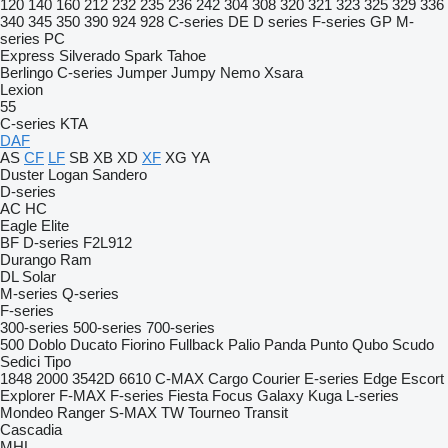
120
140
160
212
232
235
236
242
304
308
320
321
323
325
329
336
340
345
350
390
924
928
C-series
DE
D series
F-series
GP
M-
series
PC
Express
Silverado
Spark
Tahoe
Berlingo
C-series
Jumper
Jumpy
Nemo
Xsara
Lexion
55
C-series
KTA
DAF
AS
CF
LF
SB
XB
XD
XF
XG
YA
Duster
Logan
Sandero
D-series
AC
HC
Eagle
Elite
BF
D-series
F2L912
Durango
Ram
DL
Solar
M-series
Q-series
F-series
300-series
500-series
700-series
500
Doblo
Ducato
Fiorino
Fullback
Palio
Panda
Punto
Qubo
Scudo
Sedici
Tipo
1848
2000
3542D
6610
C-MAX
Cargo
Courier
E-series
Edge
Escort
Explorer
F-MAX
F-series
Fiesta
Focus
Galaxy
Kuga
L-series
Mondeo
Ranger
S-MAX
TW
Tourneo
Transit
Cascadia
MHL