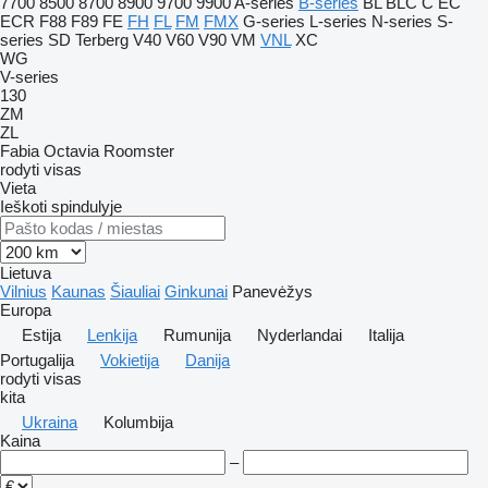
7700
8500
8700
8900
9700
9900
A-series
B-series
BL
BLC
C
EC
ECR
F88
F89
FE
FH
FL
FM
FMX
G-series
L-series
N-series
S-
series
SD
Terberg
V40
V60
V90
VM
VNL
XC
WG
V-series
130
ZM
ZL
Fabia
Octavia
Roomster
rodyti visas
Vieta
Ieškoti spindulyje
Lietuva
Vilnius
Kaunas
Šiauliai
Ginkunai
Panevėžys
Europa
Estija
Lenkija
Rumunija
Nyderlandai
Italija
Portugalija
Vokietija
Danija
rodyti visas
kita
Ukraina
Kolumbija
Kaina
–