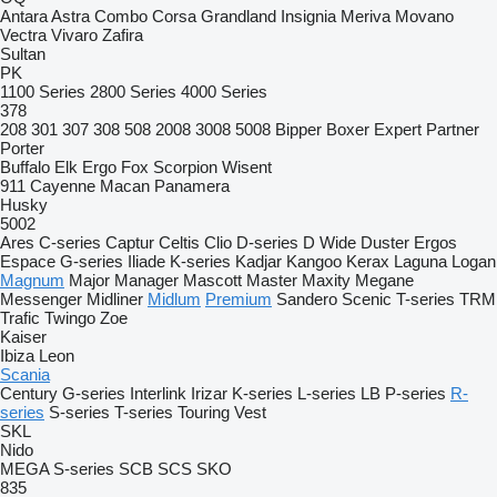
Antara
Astra
Combo
Corsa
Grandland
Insignia
Meriva
Movano
Vectra
Vivaro
Zafira
Sultan
PK
1100 Series
2800 Series
4000 Series
378
208
301
307
308
508
2008
3008
5008
Bipper
Boxer
Expert
Partner
Porter
Buffalo
Elk
Ergo
Fox
Scorpion
Wisent
911
Cayenne
Macan
Panamera
Husky
5002
Ares
C-series
Captur
Celtis
Clio
D-series
D Wide
Duster
Ergos
Espace
G-series
Iliade
K-series
Kadjar
Kangoo
Kerax
Laguna
Logan
Magnum
Major
Manager
Mascott
Master
Maxity
Megane
Messenger
Midliner
Midlum
Premium
Sandero
Scenic
T-series
TRM
Trafic
Twingo
Zoe
Kaiser
Ibiza
Leon
Scania
Century
G-series
Interlink
Irizar
K-series
L-series
LB
P-series
R-
series
S-series
T-series
Touring
Vest
SKL
Nido
MEGA
S-series
SCB
SCS
SKO
835