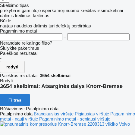
Skelbimo tipas
prekyba
iš gamintojo
išperkamoji nuoma
kreditas
išsimokėtinai
dalimis
keitimas
keitimas
Būklė
naujas
naudotos
dalimis
turi defektų
perdirbtas
Pagaminimo metai
–
Nerandate reikalingo filtro?
Siūlykite pakeitimus
Paieškos rezultatai:
-
rodyti
Paieškos rezultatai:
3654 skelbimai
Rodyti
3654 skelbimai:
Atsarginės dalys Knorr-Bremse
Filtras
Rūšiavimas
:
Patalpinimo data
Patalpinimo data
Brangiausias viršuje
Pigiausias viršuje
Pagaminimo
metai - nauji viršuje
Pagaminimo metai - seniausi viršuje