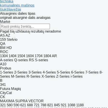
technika
komunalinės mašinos
šiukšliavežiai
Atsarginės dalies tipas
originali atsarginė dalis
analogas
Markė
Pagal šią užklausą rezultatų neradome
AS
AZ
159
Stelvio
QA
BM
HD
ROC
1304
1404
1504
1604
1704
1804
AR
A-series
Q-series
RS
S-series
A10
Probus
1-Series
2-Series
3-Series
4-Series
5-Series
6-Series
7-Series
8-
Series
M-Series
R-Series
X-Series
Z-Series
i-Series
B
341
Futura
Magiq
CityCat
CK
MAXIMA
SUPRA
VECTOR
321
580
590
621
688
721
788
821
845
921
1088
1188