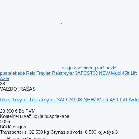
nauja konteinerių važiuoklė
puspriekabė Reis Treyler Reistreyler 3AFCST08 NEW Multi 45ft Lift
Axle
38
VAIZDO ĮRAŠAS
Reis Treyler Reistreyler 3AFCST08 NEW Multi 45ft Lift Axle
23 900 €
Be PVM
Konteinerių važiuoklė puspriekabė
2026
Būklė
naujas
Transporteris
32 500 kg
Grynasis svoris
6 500 kg
Ašys
3
Nyderlandai, Veghel