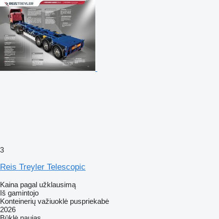
3
Reis Treyler Telescopic
Kaina pagal užklausimą
Iš gamintojo
Konteinerių važiuoklė puspriekabė
2026
Būklė
naujas