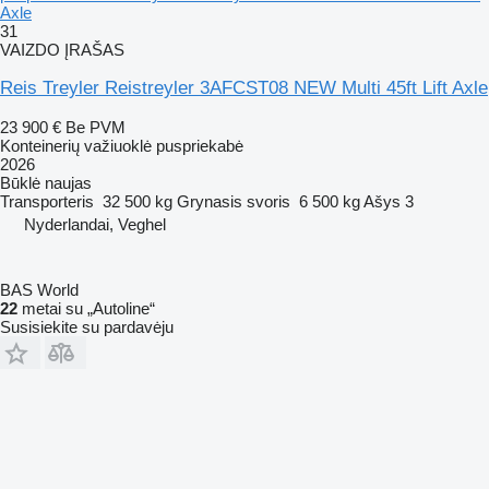
Axle
31
VAIZDO ĮRAŠAS
Reis Treyler Reistreyler 3AFCST08 NEW Multi 45ft Lift Axle
23 900 €
Be PVM
Konteinerių važiuoklė puspriekabė
2026
Būklė
naujas
Transporteris
32 500 kg
Grynasis svoris
6 500 kg
Ašys
3
Nyderlandai, Veghel
BAS World
22
metai su „Autoline“
Susisiekite su pardavėju