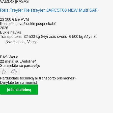
VAIZDO ĮRAŠAS
Reis Treyler Reistreyler 3AFCST08 NEW Multi SAF
23 900 €
Be PVM
Konteinerių važiuoklė puspriekabė
2026
Būklė
naujas
Transporteris
32 500 kg
Grynasis svoris
6 500 kg
Ašys
3
Nyderlandai, Veghel
BAS World
22
metai su „Autoline“
Susisiekite su pardavėju
Parduodate techniką ar transporto priemones?
Darykite tai su mumis!
Įdėti skelbimą