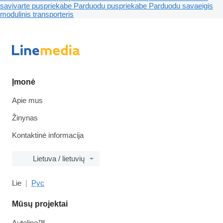
savivarte puspriekabe
Parduodu puspriekabe
Parduodu savaeigis
modulinis transporteris
Įmonė
Apie mus
Žinynas
Kontaktinė informacija
Lietuva / lietuvių
Lie
Рус
Mūsų projektai
Autoline™