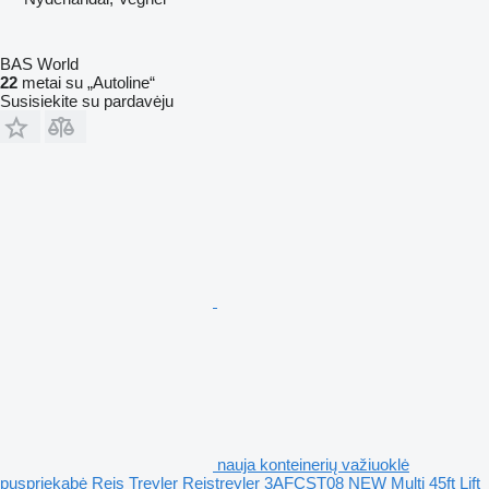
BAS World
22
metai su „Autoline“
Susisiekite su pardavėju
nauja konteinerių važiuoklė
puspriekabė Reis Treyler Reistreyler 3AFCST08 NEW Multi 45ft Lift