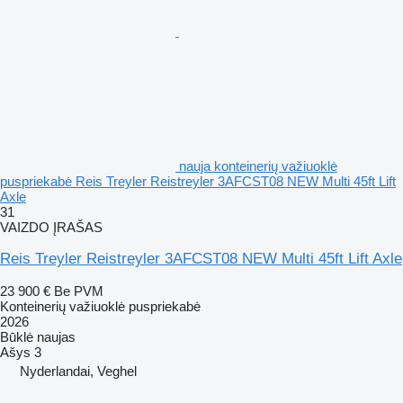
nauja konteinerių važiuoklė
puspriekabė Reis Treyler Reistreyler 3AFCST08 NEW Multi 45ft Lift
Axle
31
VAIZDO ĮRAŠAS
Reis Treyler Reistreyler 3AFCST08 NEW Multi 45ft Lift Axle
23 900 €
Be PVM
Konteinerių važiuoklė puspriekabė
2026
Būklė
naujas
Ašys
3
Nyderlandai, Veghel