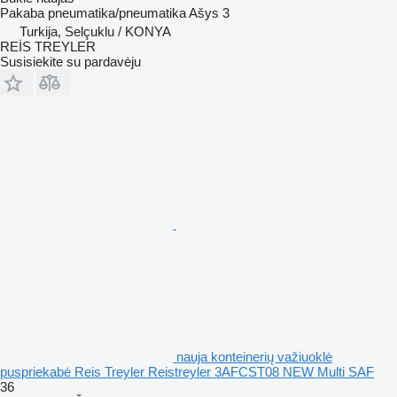
Pakaba
pneumatika/pneumatika
Ašys
3
Turkija, Selçuklu / KONYA
REİS TREYLER
Susisiekite su pardavėju
nauja konteinerių važiuoklė
puspriekabė Reis Treyler Reistreyler 3AFCST08 NEW Multi SAF
36