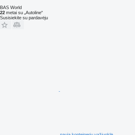
BAS World
22
metai su „Autoline“
Susisiekite su pardavėju
nauja konteinerių važiuoklė