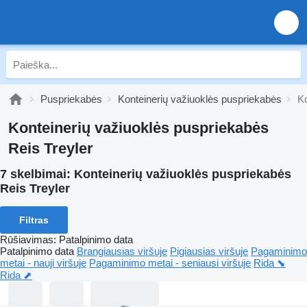
Puspriekabės
Konteinerių važiuoklės puspriekabės
Ko
Konteinerių važiuoklės puspriekabės
Reis Treyler
7 skelbimai:
Konteinerių važiuoklės puspriekabės
Reis Treyler
Filtras
Rūšiavimas
:
Patalpinimo data
Patalpinimo data
Brangiausias viršuje
Pigiausias viršuje
Pagaminimo
metai - nauji viršuje
Pagaminimo metai - seniausi viršuje
Rida ⬊
Rida ⬈