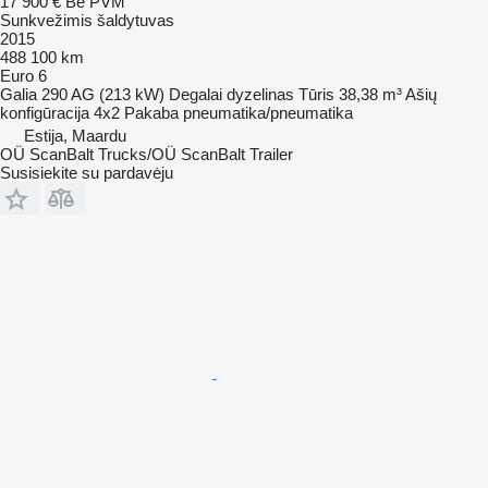
17 900 €
Be PVM
Sunkvežimis šaldytuvas
2015
488 100 km
Euro 6
Galia
290 AG (213 kW)
Degalai
dyzelinas
Tūris
38,38 m³
Ašių
konfigūracija
4x2
Pakaba
pneumatika/pneumatika
Estija, Maardu
OÜ ScanBalt Trucks/OÜ ScanBalt Trailer
Susisiekite su pardavėju