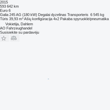
2015
593 642 km
Euro 6
Galia
245 AG (180 kW)
Degalai
dyzelinas
Transporteris
6 545 kg
Tūris
39,93 m³
Ašių konfigūracija
4x2
Pakaba
spyruoklė/pneumatika
Vokietija, Dahlem
AO Fahrzeughandel
Susisiekite su pardavėju