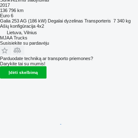
2017
136 796 km
Euro 6
Galia
253 AG (186 kW)
Degalai
dyzelinas
Transporteris
7 340 kg
Ašių konfigūracija
4x2
Lietuva, Vilnius
MJAA Trucks
Susisiekite su pardavėju
Parduodate techniką ar transporto priemones?
Darykite tai su mumis!
Įdėti skelbimą