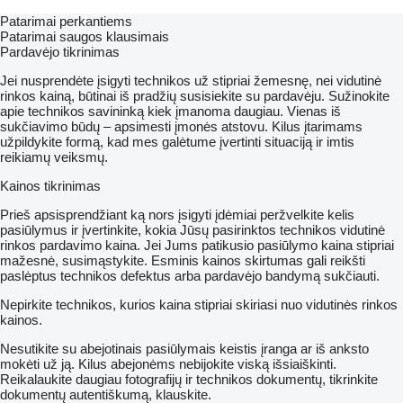
Patarimai perkantiems
Patarimai saugos klausimais
Pardavėjo tikrinimas
Jei nusprendėte įsigyti technikos už stipriai žemesnę, nei vidutinė
rinkos kainą, būtinai iš pradžių susisiekite su pardavėju. Sužinokite
apie technikos savininką kiek įmanoma daugiau. Vienas iš
sukčiavimo būdų – apsimesti įmonės atstovu. Kilus įtarimams
užpildykite formą, kad mes galėtume įvertinti situaciją ir imtis
reikiamų veiksmų.
Kainos tikrinimas
Prieš apsisprendžiant ką nors įsigyti įdėmiai peržvelkite kelis
pasiūlymus ir įvertinkite, kokia Jūsų pasirinktos technikos vidutinė
rinkos pardavimo kaina. Jei Jums patikusio pasiūlymo kaina stipriai
mažesnė, susimąstykite. Esminis kainos skirtumas gali reikšti
paslėptus technikos defektus arba pardavėjo bandymą sukčiauti.
Nepirkite technikos, kurios kaina stipriai skiriasi nuo vidutinės rinkos
kainos.
Nesutikite su abejotinais pasiūlymais keistis įranga ar iš anksto
mokėti už ją. Kilus abejonėms nebijokite viską išsiaiškinti.
Reikalaukite daugiau fotografijų ir technikos dokumentų, tikrinkite
dokumentų autentiškumą, klauskite.