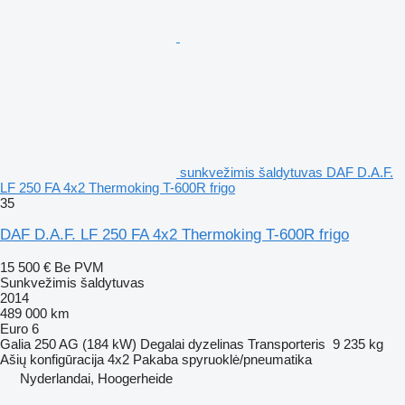
sunkvežimis šaldytuvas DAF D.A.F.
LF 250 FA 4x2 Thermoking T-600R frigo
35
DAF D.A.F. LF 250 FA 4x2 Thermoking T-600R frigo
15 500 €
Be PVM
Sunkvežimis šaldytuvas
2014
489 000 km
Euro 6
Galia
250 AG (184 kW)
Degalai
dyzelinas
Transporteris
9 235 kg
Ašių konfigūracija
4x2
Pakaba
spyruoklė/pneumatika
Nyderlandai, Hoogerheide