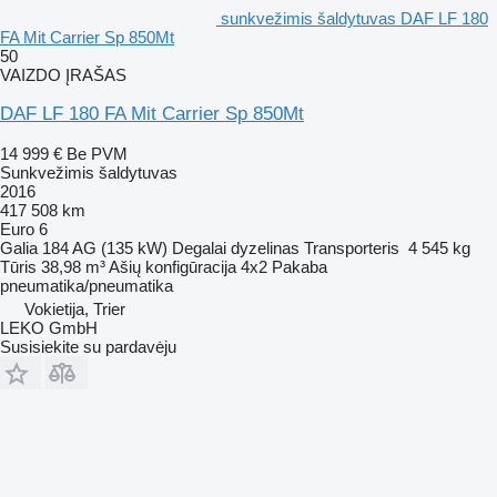
sunkvežimis šaldytuvas DAF LF 180
FA Mit Carrier Sp 850Mt
50
VAIZDO ĮRAŠAS
DAF LF 180 FA Mit Carrier Sp 850Mt
14 999 €
Be PVM
Sunkvežimis šaldytuvas
2016
417 508 km
Euro 6
Galia
184 AG (135 kW)
Degalai
dyzelinas
Transporteris
4 545 kg
Tūris
38,98 m³
Ašių konfigūracija
4x2
Pakaba
pneumatika/pneumatika
Vokietija, Trier
LEKO GmbH
Susisiekite su pardavėju