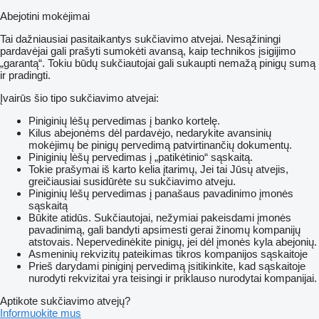
Abejotini mokėjimai
Tai dažniausiai pasitaikantys sukčiavimo atvejai. Nesąžiningi
pardavėjai gali prašyti sumokėti avansą, kaip technikos įsigijimo
„garantą“. Tokiu būdų sukčiautojai gali sukaupti nemažą pinigų sumą
ir pradingti.
Įvairūs šio tipo sukčiavimo atvejai:
Piniginių lėšų pervedimas į banko kortelę.
Kilus abejonėms dėl pardavėjo, nedarykite avansinių
mokėjimų be pinigų pervedimą patvirtinančių dokumentų.
Piniginių lėšų pervedimas į „patikėtinio“ sąskaitą.
Tokie prašymai iš karto kelia įtarimų, Jei tai Jūsų atvejis,
greičiausiai susidūrėte su sukčiavimo atveju.
Piniginių lėšų pervedimas į panašaus pavadinimo įmonės
sąskaitą
Būkite atidūs. Sukčiautojai, nežymiai pakeisdami įmonės
pavadinimą, gali bandyti apsimesti gerai žinomų kompanijų
atstovais. Nepervedinėkite pinigų, jei dėl įmonės kyla abejonių.
Asmeninių rekvizitų pateikimas tikros kompanijos sąskaitoje
Prieš darydami piniginį pervedimą įsitikinkite, kad sąskaitoje
nurodyti rekvizitai yra teisingi ir priklauso nurodytai kompanijai.
Aptikote sukčiavimo atvejų?
Informuokite mus