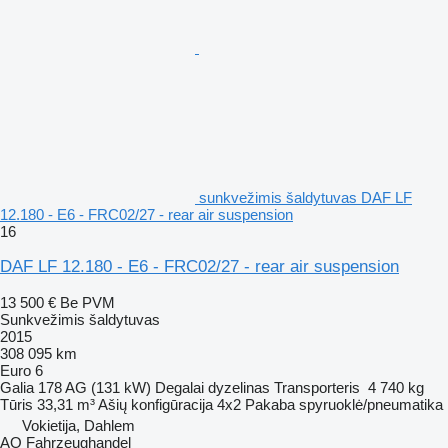
sunkvežimis šaldytuvas DAF LF
12.180 - E6 - FRC02/27 - rear air suspension
16
DAF LF 12.180 - E6 - FRC02/27 - rear air suspension
13 500 €
Be PVM
Sunkvežimis šaldytuvas
2015
308 095 km
Euro 6
Galia
178 AG (131 kW)
Degalai
dyzelinas
Transporteris
4 740 kg
Tūris
33,31 m³
Ašių konfigūracija
4x2
Pakaba
spyruoklė/pneumatika
Vokietija, Dahlem
AO Fahrzeughandel