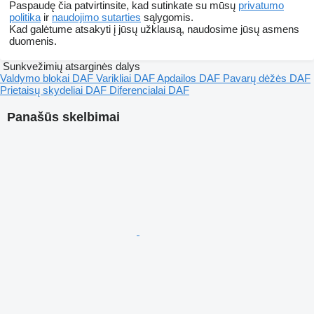
Paspaudę čia patvirtinsite, kad sutinkate su mūsų
privatumo
politika
ir
naudojimo sutarties
sąlygomis.
Kad galėtume atsakyti į jūsų užklausą, naudosime jūsų asmens
duomenis.
Sunkvežimių atsarginės dalys
Valdymo blokai DAF
Varikliai DAF
Apdailos DAF
Pavarų dėžės DAF
Prietaisų skydeliai DAF
Diferencialai DAF
Panašūs skelbimai