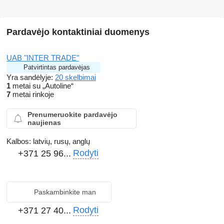
Pardavėjo kontaktiniai duomenys
UAB "INTER TRADE"
Patvirtintas pardavėjas
Yra sandėlyje:
20 skelbimai
1
metai su „Autoline“
7
metai rinkoje
Prenumeruokite pardavėjo
naujienas
Kalbos:
latvių, rusų, anglų
Rodyti
+371 25 96...
Paskambinkite man
Rodyti
+371 27 40...