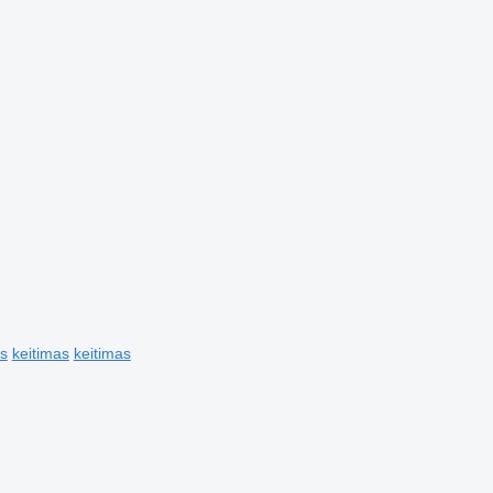
is
keitimas
keitimas