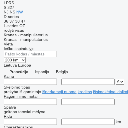
LPRS
S 327
NJ
NS
NW
D-series
36
37
38
47
L-series
OZ
rodyti visas
Kranas - manipuliatorius
Kranas - manipuliatorius
Vieta
Ieškoti spindulyje
Lietuva
Europa
Prancūzija
Ispanija
Belgija
Kaina
–
Skelbimo tipas
prekyba
iš gamintojo
išperkamoji nuoma
kreditas
išsimokėtinai dalim
Pagaminimo metai
–
Spalva
geltona
tamsiai mėlyna
Rida
–
km
Charakteristikos