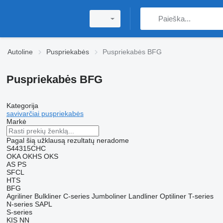
Autoline
Puspriekabės
Puspriekabės BFG
Puspriekabės BFG
Kategorija
savivarčiai puspriekabės
Markė
Pagal šią užklausą rezultatų neradome
S44315CHC
OKA
OKHS
OKS
AS
PS
SFCL
HTS
BFG
Agriliner
Bulkliner
C-series
Jumboliner
Landliner
Optiliner
T-series
N-series
SAPL
S-series
KIS
NN