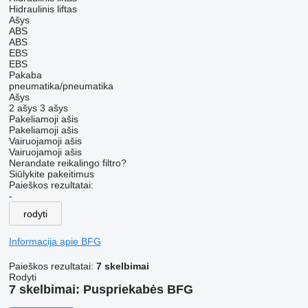
Hidraulinis liftas
Ašys
ABS
ABS
EBS
EBS
Pakaba
pneumatika/pneumatika
Ašys
2 ašys
3 ašys
Pakeliamoji ašis
Pakeliamoji ašis
Vairuojamoji ašis
Vairuojamoji ašis
Nerandate reikalingo filtro?
Siūlykite pakeitimus
Paieškos rezultatai:
-
rodyti
Informacija apie BFG
Paieškos rezultatai:
7 skelbimai
Rodyti
7 skelbimai:
Puspriekabės BFG