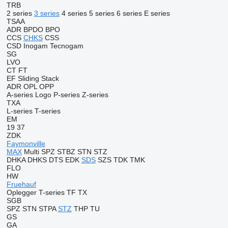
TRB
2 series
3 series
4 series
5 series
6 series
E series
TSAA
ADR
BPDO
BPO
CCS
CHKS
CSS
CSD
Inogam
Tecnogam
SG
LVO
CT
FT
EF
Sliding
Stack
ADR
OPL
OPP
A-series
Logo
P-series
Z-series
TXA
L-series
T-series
EM
19
37
ZDK
Faymonville
MAX
Multi
SPZ
STBZ
STN
STZ
DHKA
DHKS
DTS
EDK
SDS
SZS
TDK
TMK
FLO
HW
Fruehauf
Oplegger
T-series
TF
TX
SGB
SPZ
STN
STPA
STZ
THP
TU
GS
GA