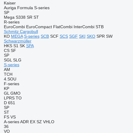
Kaiser
Auriga
Formula
S-series
SP
Mega
S338
SR
ST
R-series
EuroCombi
EuroCompact
FlatCombi
InterCombi
STB
Schmitz Cargobull
KO
MEGA
S-series
SCB
SCF
SCS
SGF
SKI
SKO
SPR
SW
Schwarzmüller
HKS
S1
SK
SPA
CS
SF
SP
SGL
SLG
S-series
AM
TCH
4.SOU
F-series
KP
GL
GMO
LPRS
TO
D 651
SP
ST
FS
VS
A-series
ADR
EX
SZ
VHLO
36
VO