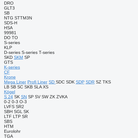
DRO
GLT3
SB
NTG
STTM3N
SDS-H
HSA
99981
DO
TO
S-series
KLP
D-series
S-series
T-series
SKD
SKM
SP
GTS
K-series
CF
Krone
Mega Liner
Profi Liner
SD
SDC
SDK
SDP
SDR
SZ
TKS
LB
SB
SC
SKB
SLA
XS
Kögel
S 24
SK
SN
SP
SV
SW
ZK
ZVKA
0-2
0-3
O-3
LVFS
SR2
SBH
SGL
SK
LTF
LTP
SR
SBS
HTM
Eurolohr
TGA