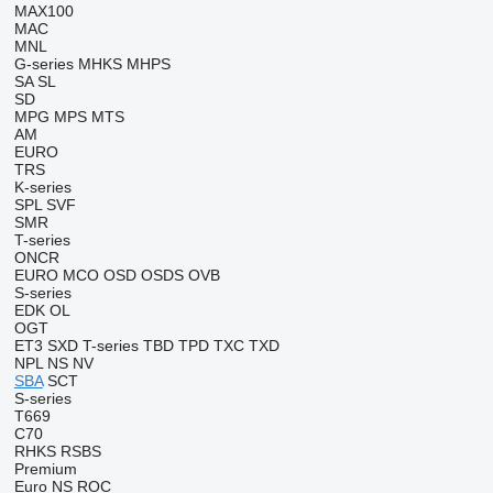
MAX100
MAC
MNL
G-series
MHKS
MHPS
SA
SL
SD
MPG
MPS
MTS
AM
EURO
TRS
K-series
SPL
SVF
SMR
T-series
ONCR
EURO
MCO
OSD
OSDS
OVB
S-series
EDK
OL
OGT
ET3
SXD
T-series
TBD
TPD
TXC
TXD
NPL
NS
NV
SBA
SCT
S-series
T669
C70
RHKS
RSBS
Premium
Euro
NS
ROC