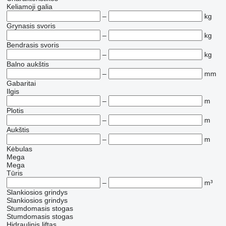
Keliamoji galia
–
kg
Grynasis svoris
–
kg
Bendrasis svoris
–
kg
Balno aukštis
–
mm
Gabaritai
Ilgis
–
m
Plotis
–
m
Aukštis
–
m
Kėbulas
Mega
Mega
Tūris
–
m³
Slankiosios grindys
Slankiosios grindys
Stumdomasis stogas
Stumdomasis stogas
Hidraulinis liftas