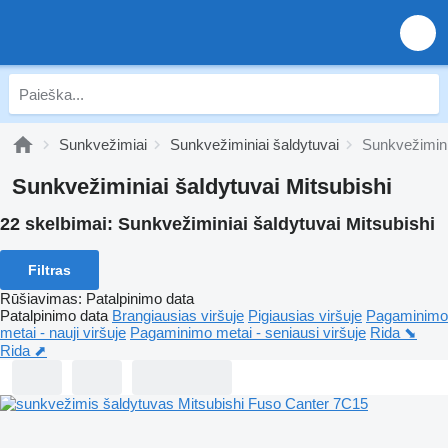
Sunkvežimiai
Sunkvežiminiai šaldytuvai
Sunkvežimini
Sunkvežiminiai šaldytuvai Mitsubishi
22 skelbimai:
Sunkvežiminiai šaldytuvai Mitsubishi
Filtras
Rūšiavimas
:
Patalpinimo data
Patalpinimo data
Brangiausias viršuje
Pigiausias viršuje
Pagaminimo
metai - nauji viršuje
Pagaminimo metai - seniausi viršuje
Rida ⬊
Rida ⬈