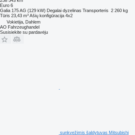
258 543 km
Euro 6
Galia
175 AG (129 kW)
Degalai
dyzelinas
Transporteris
2 260 kg
Tūris
23,43 m³
Ašių konfigūracija
4x2
Vokietija, Dahlem
AO Fahrzeughandel
Susisiekite su pardavėju
sunkvežimis šaldytuvas Mitsubishi