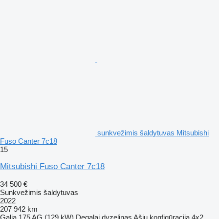
sunkvežimis šaldytuvas Mitsubishi
Fuso Canter 7c18
15
Mitsubishi Fuso Canter 7c18
34 500 €
Sunkvežimis šaldytuvas
2022
207 942 km
Galia
175 AG (129 kW)
Degalai
dyzelinas
Ašių konfigūracija
4x2