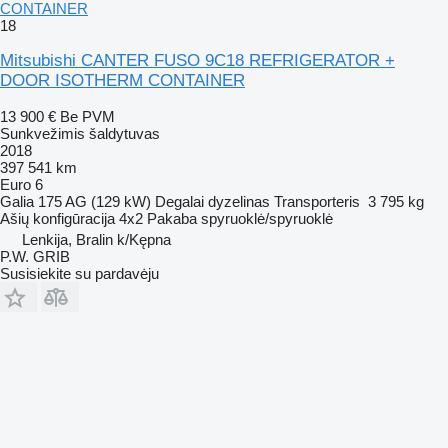
CONTAINER
18
Mitsubishi CANTER FUSO 9C18 REFRIGERATOR +
DOOR ISOTHERM CONTAINER
13 900 €
Be PVM
Sunkvežimis šaldytuvas
2018
397 541 km
Euro 6
Galia
175 AG (129 kW)
Degalai
dyzelinas
Transporteris
3 795 kg
Ašių konfigūracija
4x2
Pakaba
spyruoklė/spyruoklė
Lenkija, Bralin k/Kępna
P.W. GRIB
Susisiekite su pardavėju