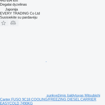
445 694 km
Degalai
dyzelinas
Japonija
EVERY TRADING Co Ltd
Susisiekite su pardavėju
sunkvežimis šaldytuvas Mitsubishi
Canter FUSO 9C18 COOLING/FREEZING DIESEL CARRIER
EASYCOLD 7490KG