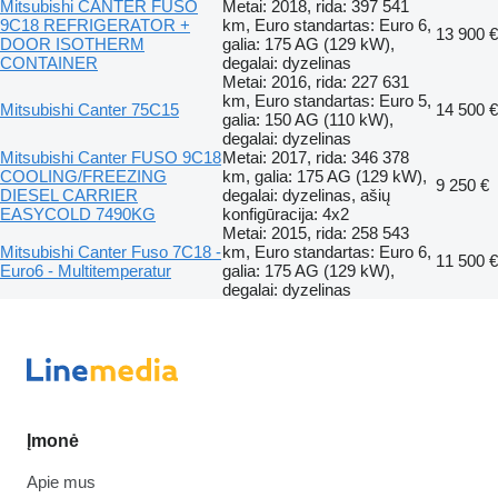
Mitsubishi CANTER FUSO
Metai: 2018, rida: 397 541
9C18 REFRIGERATOR +
km, Euro standartas: Euro 6,
13 900 €
DOOR ISOTHERM
galia: 175 AG (129 kW),
CONTAINER
degalai: dyzelinas
Metai: 2016, rida: 227 631
km, Euro standartas: Euro 5,
Mitsubishi Canter 75C15
14 500 €
galia: 150 AG (110 kW),
degalai: dyzelinas
Mitsubishi Canter FUSO 9C18
Metai: 2017, rida: 346 378
COOLING/FREEZING
km, galia: 175 AG (129 kW),
9 250 €
DIESEL CARRIER
degalai: dyzelinas, ašių
EASYCOLD 7490KG
konfigūracija: 4x2
Metai: 2015, rida: 258 543
Mitsubishi Canter Fuso 7C18 -
km, Euro standartas: Euro 6,
11 500 €
Euro6 - Multitemperatur
galia: 175 AG (129 kW),
degalai: dyzelinas
Įmonė
Apie mus