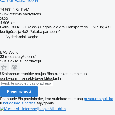
Carrier Vatna 400 H
74 500 €
Be PVM
Sunkvežimis šaldytuvas
2023
4 906 km
Galia
180 AG (132 kW)
Degalai
elektra
Transporteris
1 505 kg
Ašių
konfigūracija
4x2
Pakaba
parabolinė
Nyderlandai, Veghel
BAS World
22
metai su „Autoline“
Susisiekite su pardavėju
Užsiprenumeruokite naujus šios rubrikos skelbimus
sunkvežiminiai šaldytuvai
Mitsubishi
Prenumeruoti
Paspaudę čia patvirtinsite, kad sutinkate su mūsų
privatumo politika
ir
naudojimo sutarties
sąlygomis.
Informacija apie Mitsubishi