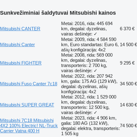
Sunkvežiminiai šaldytuvai Mitsubishi kainos
Metai: 2016, rida: 445 694
Mitsubishi CANTER
km, degalai: dyzelinas,
6 370 €
vairas dešinėje: ✓
Metai: 2009, rida: 4 584 590
Mitsubishi Canter
km, Euro standartas: Euro 6,
14 500 €
ašių konfigūracija: 4x2
Metai: 2008, rida: 569 000
km, degalai: dyzelinas,
Mitsubishi FIGHTER
9 295 €
transporteris: 2 700 kg,
vairas dešinėje: ✓
Metai: 2022, rida: 207 942
km, galia: 175 AG (129 kW),
Mitsubishi Fuso Canter 7c18
34 500 €
degalai: dyzelinas, ašių
konfigūracija: 4x2
Metai: 2012, rida: 1 529 000
km, degalai: dyzelinas,
Mitsubishi SUPER GREAT
14 630 €
transporteris: 12 500 kg,
vairas dešinėje: ✓
Metai: 2023, rida: 4 906 km,
Mitsubishi 7C18 Mitsubishi
galia: 180 AG (132 kW),
4X2 100% Electric! NL-Truck
74 500 €
degalai: elektra, transporteris:
Carrier Vatna 400 H
1 505 kg