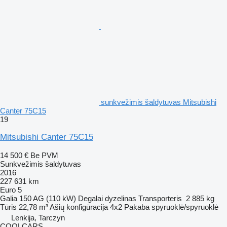
sunkvežimis šaldytuvas Mitsubishi
Canter 75C15
19
Mitsubishi Canter 75C15
14 500 €
Be PVM
Sunkvežimis šaldytuvas
2016
227 631 km
Euro 5
Galia
150 AG (110 kW)
Degalai
dyzelinas
Transporteris
2 885 kg
Tūris
22,78 m³
Ašių konfigūracija
4x2
Pakaba
spyruoklė/spyruoklė
Lenkija, Tarczyn
COOLCARS