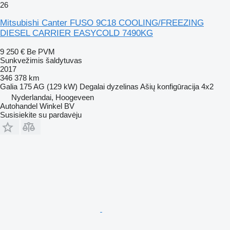
26
Mitsubishi Canter FUSO 9C18 COOLING/FREEZING
DIESEL CARRIER EASYCOLD 7490KG
9 250 €
Be PVM
Sunkvežimis šaldytuvas
2017
346 378 km
Galia
175 AG (129 kW)
Degalai
dyzelinas
Ašių konfigūracija
4x2
Nyderlandai, Hoogeveen
Autohandel Winkel BV
Susisiekite su pardavėju