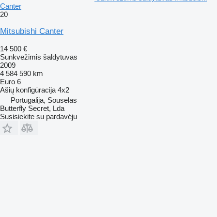
Canter
20
Mitsubishi Canter
14 500 €
Sunkvežimis šaldytuvas
2009
4 584 590 km
Euro 6
Ašių konfigūracija
4x2
Portugalija, Souselas
Butterfly Secret, Lda
Susisiekite su pardavėju