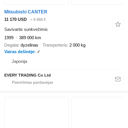
Mitsubishi CANTER
11 170 USD
≈ 9 668 €
Savivartis sunkvežimis
1999
389 000 km
Degalai
dyzelinas
Transporteris
2 000 kg
Vairas dešinėje
✓
Japonija
EVERY TRADING Co Ltd