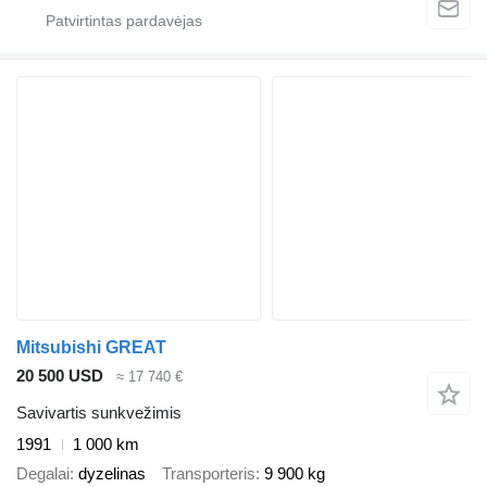
Mitsubishi GREAT
20 500 USD
≈ 17 740 €
Savivartis sunkvežimis
1991
1 000 km
Degalai
dyzelinas
Transporteris
9 900 kg