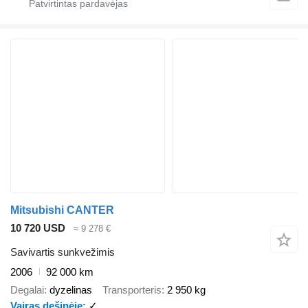
Mitsubishi CANTER
10 720 USD
≈ 9 278 €
Savivartis sunkvežimis
2006
92 000 km
Degalai
dyzelinas
Transporteris
2 950 kg
Vairas dešinėje
✓