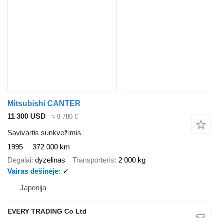
Mitsubishi CANTER
11 300 USD
≈ 9 780 €
Savivartis sunkvežimis
1995
372 000 km
Degalai
dyzelinas
Transporteris
2 000 kg
Vairas dešinėje
✓
Japonija
EVERY TRADING Co Ltd