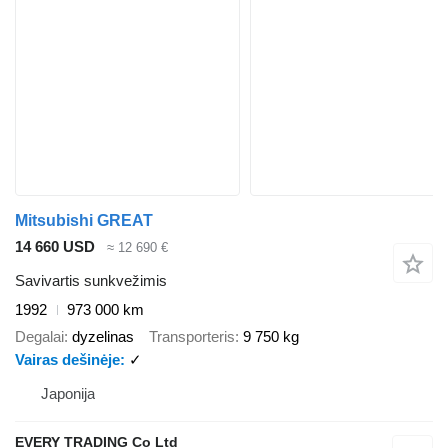
Mitsubishi GREAT
14 660 USD
≈ 12 690 €
Savivartis sunkvežimis
1992
973 000 km
Degalai
dyzelinas
Transporteris
9 750 kg
Vairas dešinėje
✓
Japonija
EVERY TRADING Co Ltd