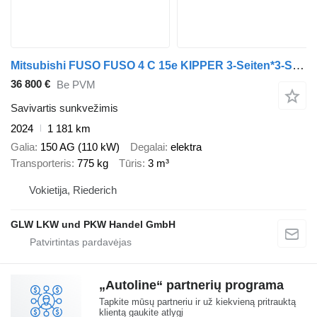
Mitsubishi FUSO FUSO 4 C 15e KIPPER 3-Seiten*3-Sitzer*VORFÜHR
36 800 €
Be PVM
Savivartis sunkvežimis
2024
1 181 km
Galia
150 AG (110 kW)
Degalai
elektra
Transporteris
775 kg
Tūris
3 m³
Vokietija, Riederich
GLW LKW und PKW Handel GmbH
„Autoline“ partnerių programa
Tapkite mūsų partneriu ir už kiekvieną pritrauktą
klientą gaukite atlygį