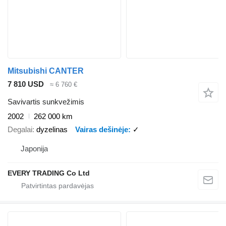
Mitsubishi CANTER
7 810 USD
≈ 6 760 €
Savivartis sunkvežimis
2002
262 000 km
Degalai
dyzelinas
Vairas dešinėje
✓
Japonija
EVERY TRADING Co Ltd