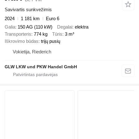
Savivartis sunkvežimis
2024
1 181 km
Euro 6
Galia
150 AG (110 kW)
Degalai
elektra
Transporteris
774 kg
Tūris
3 m³
Iškrovimo būdas
trijų pusių
Vokietija, Riederich
GLW LKW und PKW Handel GmbH