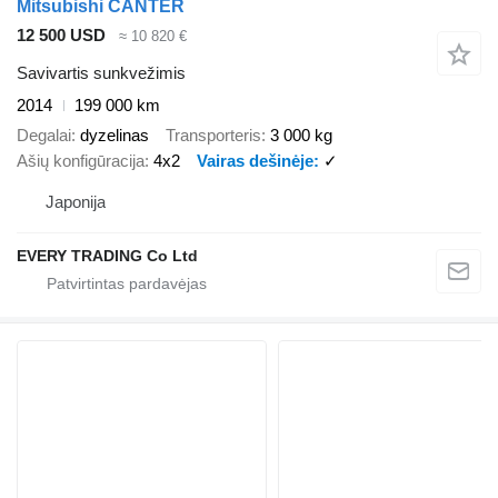
Mitsubishi CANTER
12 500 USD
≈ 10 820 €
Savivartis sunkvežimis
2014
199 000 km
Degalai
dyzelinas
Transporteris
3 000 kg
Ašių konfigūracija
4x2
Vairas dešinėje
✓
Japonija
EVERY TRADING Co Ltd