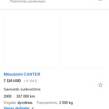
Mitsubishi CANTER
7 110 USD
≈ 6 154 €
Savivartis sunkvežimis
2000
337 000 km
Degalai
dyzelinas
Transporteris
2 000 kg
Vairas dešinėje
✓