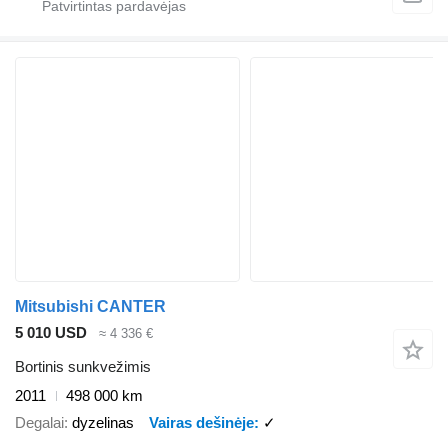
Mitsubishi CANTER
5 010 USD
≈ 4 336 €
Bortinis sunkvežimis
2011
498 000 km
Degalai
dyzelinas
Vairas dešinėje
✓