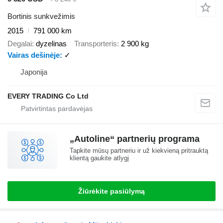
Bortinis sunkvežimis
2015
791 000 km
Degalai
dyzelinas
Transporteris
2 900 kg
Vairas dešinėje
✓
Japonija
EVERY TRADING Co Ltd
„Autoline“ partnerių programa
Tapkite mūsų partneriu ir už kiekvieną pritrauktą
klientą gaukite atlygį
Žiūrėkite pasiūlymą