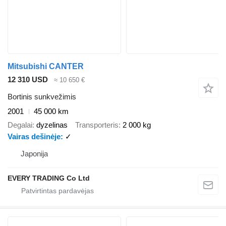
Mitsubishi CANTER
12 310 USD
≈ 10 650 €
Bortinis sunkvežimis
2001
45 000 km
Degalai
dyzelinas
Transporteris
2 000 kg
Vairas dešinėje
✓
Japonija
EVERY TRADING Co Ltd