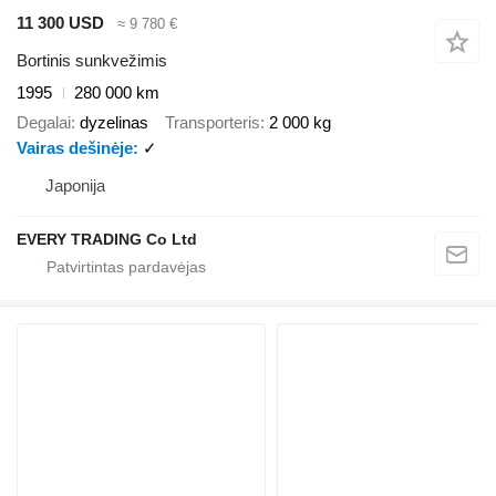
11 300 USD
≈ 9 780 €
Bortinis sunkvežimis
1995
280 000 km
Degalai
dyzelinas
Transporteris
2 000 kg
Vairas dešinėje
✓
Japonija
EVERY TRADING Co Ltd