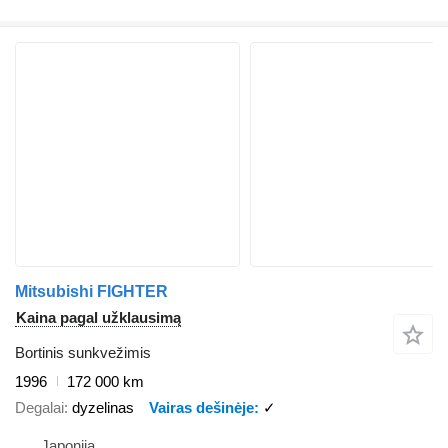
Mitsubishi FIGHTER
Kaina pagal užklausimą
Bortinis sunkvežimis
1996
172 000 km
Degalai
dyzelinas
Vairas dešinėje
✓
Japonija