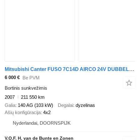
Mitsubishi Canter FUSO 7C14D AIRCO 24V DUBBEL CABINE OPEN LAADBAK
6 000 €
Be PVM
Bortinis sunkvežimis
2007
211 550 km
Galia
140 AG (103 kW)
Degalai
dyzelinas
Ašių konfigūracija
4x2
Nyderlandai, DOORNSPIJK
V.O.F. H. van de Bunte en Zonen