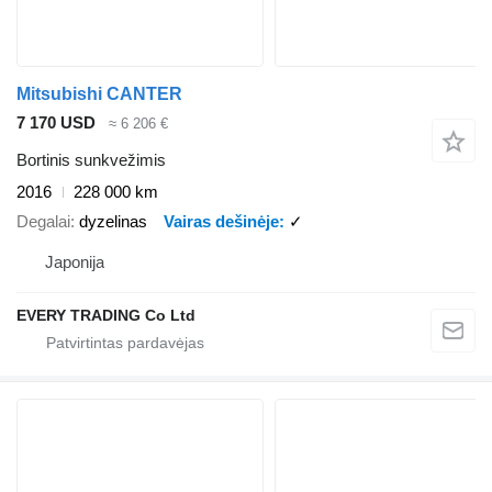
Mitsubishi CANTER
7 170 USD
≈ 6 206 €
Bortinis sunkvežimis
2016
228 000 km
Degalai
dyzelinas
Vairas dešinėje
✓
Japonija
EVERY TRADING Co Ltd