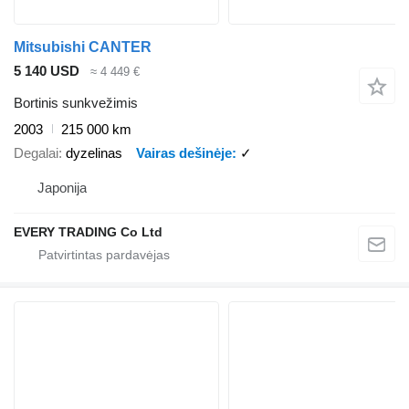
Mitsubishi CANTER
5 140 USD
≈ 4 449 €
Bortinis sunkvežimis
2003
215 000 km
Degalai
dyzelinas
Vairas dešinėje
✓
Japonija
EVERY TRADING Co Ltd