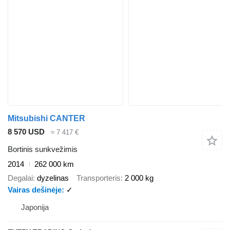
Mitsubishi CANTER
8 570 USD
≈ 7 417 €
Bortinis sunkvežimis
2014
262 000 km
Degalai
dyzelinas
Transporteris
2 000 kg
Vairas dešinėje
✓
Japonija