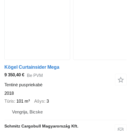
Kögel Curtainsider Mega
9 350,40 €
Be PVM
Tentinė puspriekabė
2018
Tūris
101 m³
Ašys
3
Vengrija, Bicske
Schmitz Cargobull Magyarország Kft.