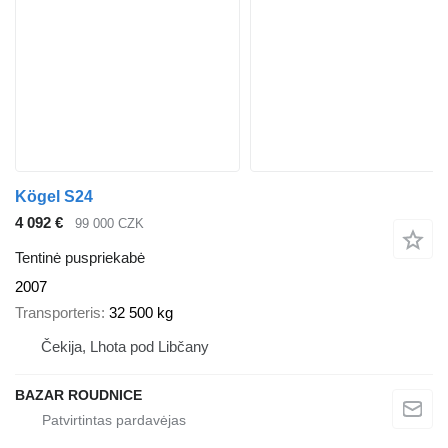
Kögel S24
4 092 €
99 000 CZK
Tentinė puspriekabė
2007
Transporteris
32 500 kg
Čekija, Lhota pod Libčany
BAZAR ROUDNICE