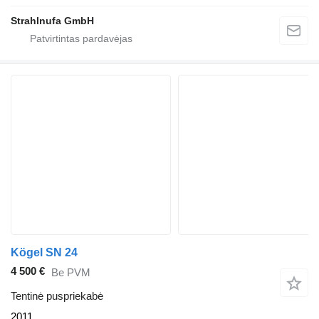
Strahlnufa GmbH
Kögel SN 24
4 500 €
Be PVM
Tentinė puspriekabė
2011