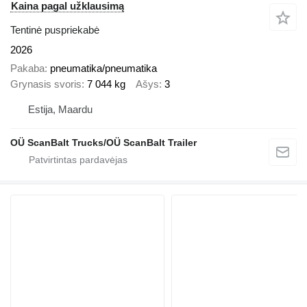
Kaina pagal užklausimą
Tentinė puspriekabė
2026
Pakaba
pneumatika/pneumatika
Grynasis svoris
7 044 kg
Ašys
3
Estija, Maardu
OÜ ScanBalt Trucks/OÜ ScanBalt Trailer