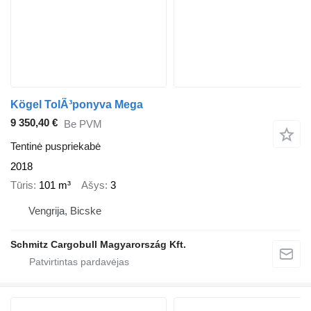
Kögel TolÃ³ponyva Mega
9 350,40 €
Be PVM
Tentinė puspriekabė
2018
Tūris
101 m³
Ašys
3
Vengrija, Bicske
Schmitz Cargobull Magyarország Kft.