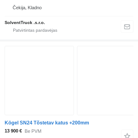
Čekija, Kladno
SolventTruck .s.r.o.
Kögel SN24 Tõstetav katus +200mm
13 900 €
Be PVM