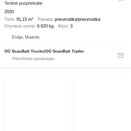
Tentinė puspriekabė
2020
Tūris
91,15 m³
Pakaba
pneumatika/pneumatika
Grynasis svoris
6 620 kg
Ašys
3
Estija, Maardu
OÜ ScanBalt Trucks/OÜ ScanBalt Trailer