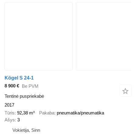
Kögel S 24-1
8 900 €
Be PVM
Tentinė puspriekabė
2017
Tūris
92,38 m³
Pakaba
pneumatika/pneumatika
Ašys
3
Vokietija, Sinn