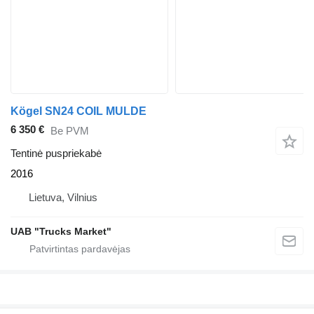
Kögel SN24 COIL MULDE
6 350 €
Be PVM
Tentinė puspriekabė
2016
Lietuva, Vilnius
UAB "Trucks Market"