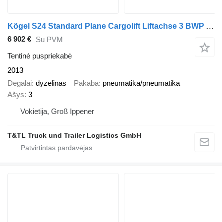
Kögel S24 Standard Plane Cargolift Liftachse 3 BWP Ach
6 902 €
Su PVM
Tentinė puspriekabė
2013
Degalai
dyzelinas
Pakaba
pneumatika/pneumatika
Ašys
3
Vokietija, Groß Ippener
T&TL Truck und Trailer Logistics GmbH