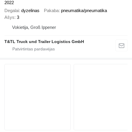
2022
Degalai
dyzelinas
Pakaba
pneumatika/pneumatika
Ašys
3
Vokietija, Groß Ippener
T&TL Truck und Trailer Logistics GmbH