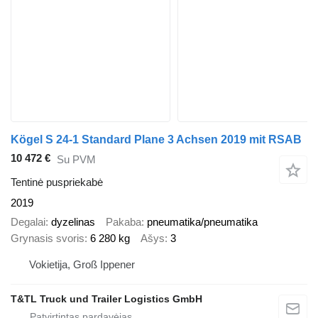
Kögel S 24-1 Standard Plane 3 Achsen 2019 mit RSAB
10 472 €
Su PVM
Tentinė puspriekabė
2019
Degalai
dyzelinas
Pakaba
pneumatika/pneumatika
Grynasis svoris
6 280 kg
Ašys
3
Vokietija, Groß Ippener
T&TL Truck und Trailer Logistics GmbH