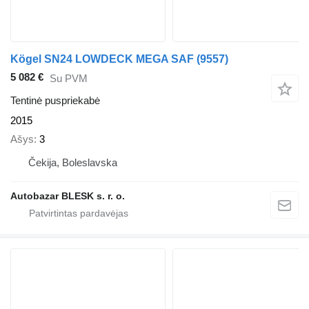
Kögel SN24 LOWDECK MEGA SAF (9557)
5 082 €
Su PVM
Tentinė puspriekabė
2015
Ašys
3
Čekija, Boleslavska
Autobazar BLESK s. r. o.