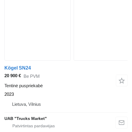
Kögel SN24
20 900 €
Be PVM
Tentinė puspriekabė
2023
Lietuva, Vilnius
UAB "Trucks Market"