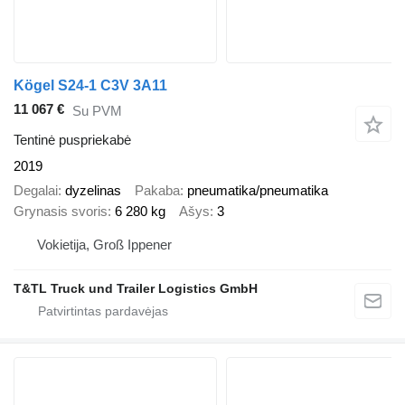
Kögel S24-1 C3V 3A11
11 067 €
Su PVM
Tentinė puspriekabė
2019
Degalai
dyzelinas
Pakaba
pneumatika/pneumatika
Grynasis svoris
6 280 kg
Ašys
3
Vokietija, Groß Ippener
T&TL Truck und Trailer Logistics GmbH