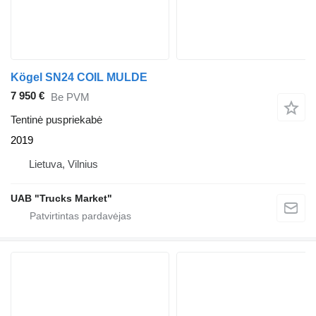
Kögel SN24 COIL MULDE
7 950 €
Be PVM
Tentinė puspriekabė
2019
Lietuva, Vilnius
UAB "Trucks Market"