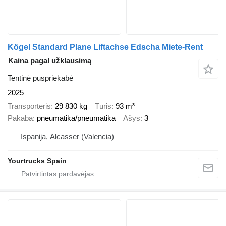
Kögel Standard Plane Liftachse Edscha Miete-Rent
Kaina pagal užklausimą
Tentinė puspriekabė
2025
Transporteris
29 830 kg
Tūris
93 m³
Pakaba
pneumatika/pneumatika
Ašys
3
Ispanija, Alcasser (Valencia)
Yourtrucks Spain