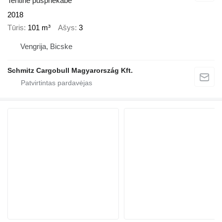
Tentinė puspriekabė
2018
Tūris
101 m³
Ašys
3
Vengrija, Bicske
Schmitz Cargobull Magyarország Kft.