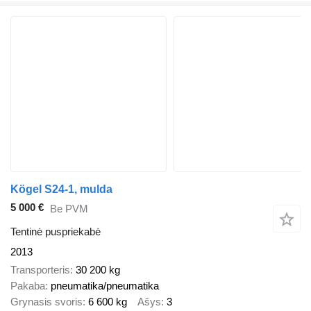
Kögel S24-1, mulda
5 000 €
Be PVM
Tentinė puspriekabė
2013
Transporteris
30 200 kg
Pakaba
pneumatika/pneumatika
Grynasis svoris
6 600 kg
Ašys
3