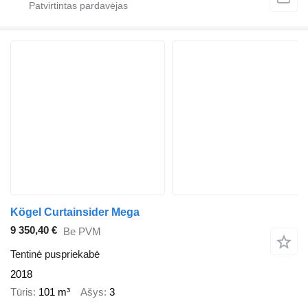
Kögel Curtainsider Mega
9 350,40 €
Be PVM
Tentinė puspriekabė
2018
Tūris
101 m³
Ašys
3