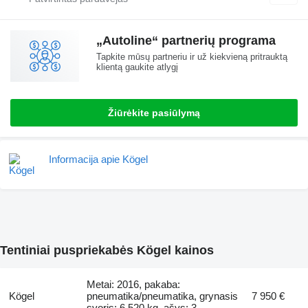
„Autoline“ partnerių programa
Tapkite mūsų partneriu ir už kiekvieną pritrauktą
klientą gaukite atlygį
Žiūrėkite pasiūlymą
Informacija apie Kögel
Tentiniai puspriekabės Kögel kainos
Metai: 2016, pakaba:
Kögel
pneumatika/pneumatika, grynasis
7 950 €
svoris: 6 520 kg, ašys: 3