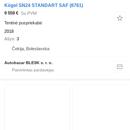
Kögel SN24 STANDART SAF (8761)
9 559 €
Su PVM
Tentinė puspriekabė
2018
Ašys
3
Čekija, Boleslavska
Autobazar BLESK s. r. o.