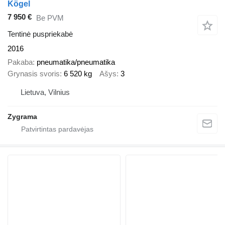
Kögel
7 950 €
Be PVM
Tentinė puspriekabė
2016
Pakaba
pneumatika/pneumatika
Grynasis svoris
6 520 kg
Ašys
3
Lietuva, Vilnius
Zygrama