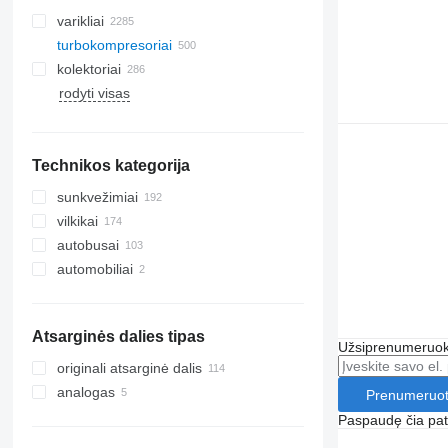
varikliai
turbokompresoriai
kolektoriai
rodyti visas
Technikos kategorija
sunkvežimiai
vilkikai
autobusai
automobiliai
Atsarginės dalies tipas
Užsiprenumeruoki
originali atsarginė dalis
analogas
Prenumeruot
Paspaudę čia patv