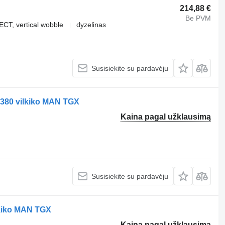
214,88 €
Be PVM
T, vertical wobble
dyzelinas
Susisiekite su pardavėju
380 vilkiko MAN TGX
Kaina pagal užklausimą
Susisiekite su pardavėju
kiko MAN TGX
Kaina pagal užklausimą