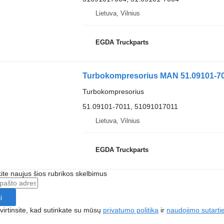
Lietuva, Vilnius
EGDA Truckparts
Turbokompresorius MAN 51.09101-701
Turbokompresorius
51.09101-7011, 51091017011
Lietuva, Vilnius
EGDA Truckparts
te naujus šios rubrikos skelbimus
i
irtinsite, kad sutinkate su mūsų
privatumo politika
ir
naudojimo sutarti