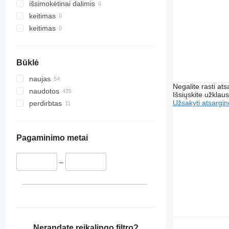
išsimokėtinai dalimis
keitimas
keitimas
Būklė
naujas
Negalite rasti ats
naudotos
Išsiųskite užklau
Užsakyti atsargin
perdirbtas
Pagaminimo metai
–
Nerandate reikalingo filtro?