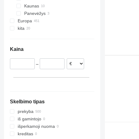
Kaunas
S-Class
T-series
Touran
XC
Panevėžys
Sprinter
Trafic
Transporter
Europa
Travego
kita
Estija
Unimog
Rumunija
Ukraina
Vito
Lenkija
Kaina
Portugalija
Vokietija
–
Italija
Nyderlandai
Ispanija
rodyti visas
Skelbimo tipas
prekyba
iš gamintojo
išperkamoji nuoma
kreditas