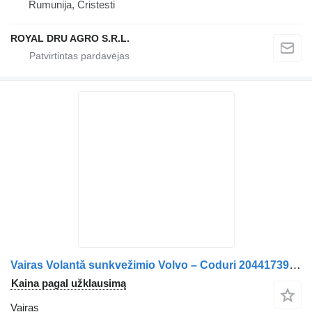
Rumunija, Cristesti
ROYAL DRU AGRO S.R.L.
Vairas Volantă sunkvežimio Volvo – Coduri 20441739, 20742797, 21614479, 20711957, 20411613, 20459447
Kaina pagal užklausimą
Vairas