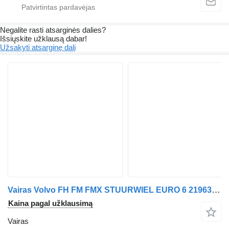
Negalite rasti atsarginės dalies?
Išsiųskite užklausą dabar!
Užsakyti atsarginę dalį
Vairas Volvo FH FM FMX STUURWIEL EURO 6 21963374 vilkiko
Kaina pagal užklausimą
Vairas