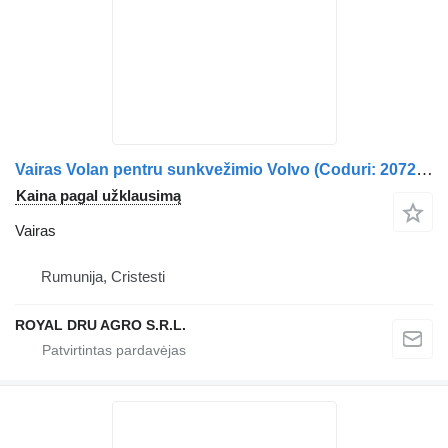
Vairas Volan pentru sunkvežimio Volvo (Coduri: 20722178, 20973980, 20870764, 20754239, 84584417)
Kaina pagal užklausimą
Vairas
Rumunija, Cristesti
ROYAL DRU AGRO S.R.L.