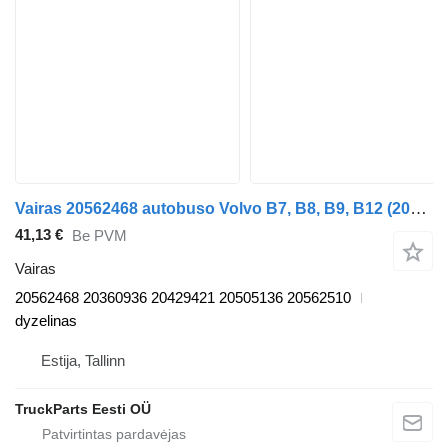
Vairas 20562468 autobuso Volvo B7, B8, B9, B12 (2005-)
41,13 €
Be PVM
Vairas
20562468 20360936 20429421 20505136 20562510
dyzelinas
Estija, Tallinn
TruckParts Eesti OÜ