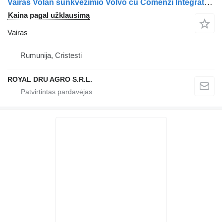
Vairas Volan sunkvežimio Volvo cu Comenzi Integrate – Piese Coduri 20562468, 20360936, 20429421, 20505136, 20562510
Kaina pagal užklausimą
Vairas
Rumunija, Cristesti
ROYAL DRU AGRO S.R.L.