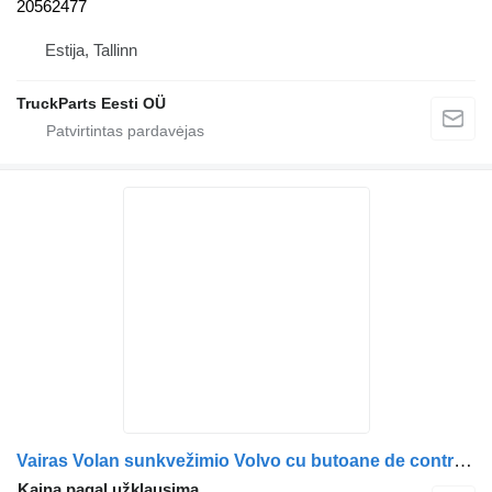
20562477
Estija, Tallinn
TruckParts Eesti OÜ
Vairas Volan sunkvežimio Volvo cu butoane de control și siglă centrală
Kaina pagal užklausimą