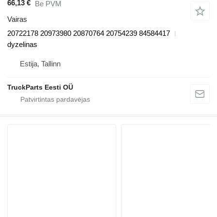
66,13 €
Be PVM
Vairas
20722178 20973980 20870764 20754239 84584417
dyzelinas
Estija, Tallinn
TruckParts Eesti OÜ