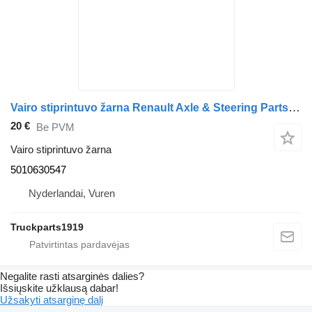
Vairo stiprintuvo žarna Renault Axle & Steering Parts Koelspiraal voor olie 5010630547 sunkvežimio
20 €
Be PVM
Vairo stiprintuvo žarna
5010630547
Nyderlandai, Vuren
Truckparts1919
Negalite rasti atsarginės dalies?
Išsiųskite užklausą dabar!
Užsakyti atsarginę dalį