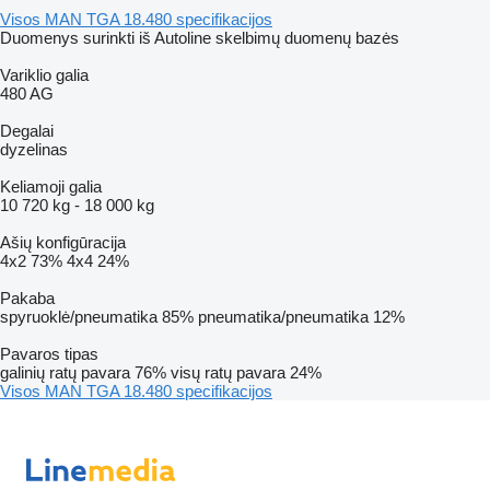
Visos MAN TGA 18.480 specifikacijos
Duomenys surinkti iš Autoline skelbimų duomenų bazės
Variklio galia
480 AG
Degalai
dyzelinas
Keliamoji galia
10 720 kg
-
18 000 kg
Ašių konfigūracija
4x2
73%
4x4
24%
Pakaba
spyruoklė/pneumatika
85%
pneumatika/pneumatika
12%
Pavaros tipas
galinių ratų pavara
76%
visų ratų pavara
24%
Visos MAN TGA 18.480 specifikacijos