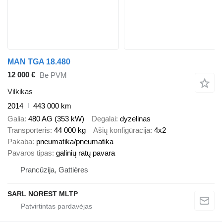
MAN TGA 18.480
12 000 €
Be PVM
Vilkikas
2014
443 000 km
Galia
480 AG (353 kW)
Degalai
dyzelinas
Transporteris
44 000 kg
Ašių konfigūracija
4x2
Pakaba
pneumatika/pneumatika
Pavaros tipas
galinių ratų pavara
Prancūzija, Gattières
SARL NOREST MLTP