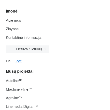
Įmonė
Apie mus
Žinynas
Kontaktinė informacija
Lietuva / lietuvių
Lie
Рус
Mūsų projektai
Autoline™
Machineryline™
Agroline™
Linemedia Digital ™