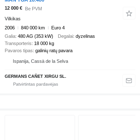
12 000 €
Be PVM
Vilkikas
2006
840 000 km
Euro 4
Galia
480 AG (353 kW)
Degalai
dyzelinas
Transporteris
18 000 kg
Pavaros tipas
galinių ratų pavara
Ispanija, Cassà de la Selva
GERMANS CAÑET XIRGU SL.