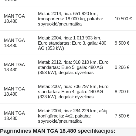
Metai: 2014, rida: 651 920 km,
MAN TGA
transporteris: 18 000 kg, pakaba:
10 500 €
18.480
spyruoklė/pneumatika
Metai: 2004, rida: 1 013 903 km,
MAN TGA
Euro standartas: Euro 3, galia: 480
9 500 €
18.480
AG (353 kW)
Metai: 2012, rida: 918 210 km, Euro
MAN TGA
standartas: Euro 5, galia: 480 AG
9 266 €
18.480
(353 kW), degalai: dyzelinas
Metai: 2007, rida: 706 797 km, Euro
MAN TGA
standartas: Euro 4, galia: 440 AG
8 200 €
18.480
(323 kW), degalai: dyzelinas
Metai: 2004, rida: 284 229 km, ašių
MAN TGA
konfigūracija: 4x2, pakaba:
7 500 €
18.480
spyruoklė/pneumatika
Pagrindinės MAN TGA 18.480 specifikacijos: