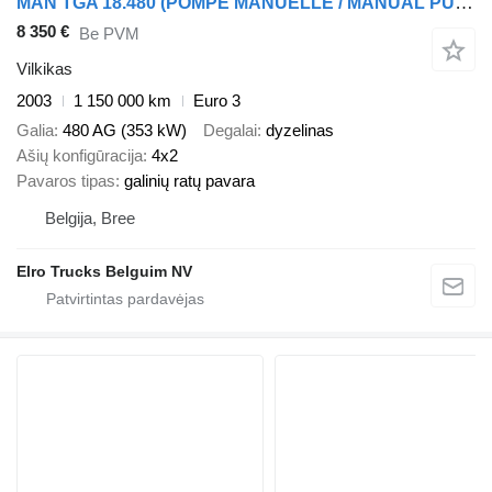
MAN TGA 18.480 (POMPE MANUELLE / MANUAL PUMP / MANUAL GEARBOX / BOIT
8 350 €
Be PVM
Vilkikas
2003
1 150 000 km
Euro 3
Galia
480 AG (353 kW)
Degalai
dyzelinas
Ašių konfigūracija
4x2
Pavaros tipas
galinių ratų pavara
Belgija, Bree
Elro Trucks Belguim NV