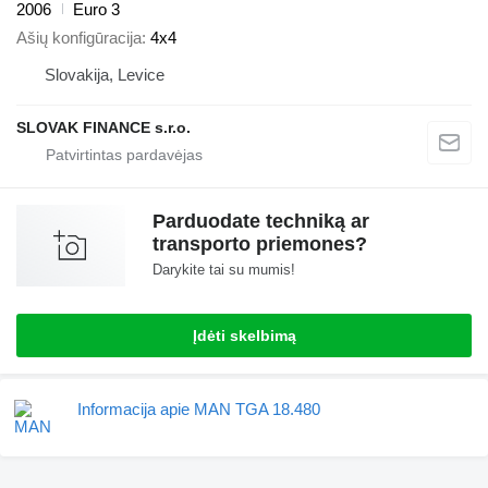
2006
Euro 3
Ašių konfigūracija
4x4
Slovakija, Levice
SLOVAK FINANCE s.r.o.
Parduodate techniką ar
transporto priemones?
Darykite tai su mumis!
Įdėti skelbimą
Informacija apie MAN TGA 18.480