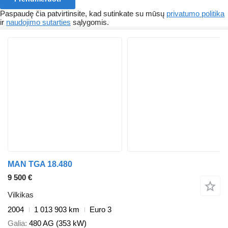
Paspaudę čia patvirtinsite, kad sutinkate su mūsų
privatumo politika
ir
naudojimo sutarties
sąlygomis.
MAN TGA 18.480
9 500 €
Vilkikas
2004
1 013 903 km
Euro 3
Galia
480 AG (353 kW)