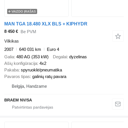
VAIZDO ĮRAŠAS
MAN TGA 18.480 XLX BLS + KIPHYDR
8 450 €
Be PVM
Vilkikas
2007
640 031 km
Euro 4
Galia
480 AG (353 kW)
Degalai
dyzelinas
Ašių konfigūracija
4x2
Pakaba
spyruoklė/pneumatika
Pavaros tipas
galinių ratų pavara
Belgija, Handzame
BRAEM NV/SA