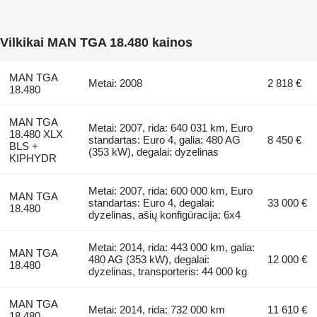
Vilkikai MAN TGA 18.480 kainos
MAN TGA
Metai: 2008
2 818 €
18.480
MAN TGA
Metai: 2007, rida: 640 031 km, Euro
18.480 XLX
standartas: Euro 4, galia: 480 AG
8 450 €
BLS +
(353 kW), degalai: dyzelinas
KIPHYDR
Metai: 2007, rida: 600 000 km, Euro
MAN TGA
standartas: Euro 4, degalai:
33 000 €
18.480
dyzelinas, ašių konfigūracija: 6x4
Metai: 2014, rida: 443 000 km, galia:
MAN TGA
480 AG (353 kW), degalai:
12 000 €
18.480
dyzelinas, transporteris: 44 000 kg
MAN TGA
Metai: 2014, rida: 732 000 km
11 610 €
18.480