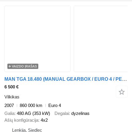
VAIZDO ĮRAŠAS
MAN TGA 18.480 (MANUAL GEARBOX / EURO 4 / PERFECT)
6 500 €
Vilkikas
2007
860 000 km
Euro 4
Galia
480 AG (353 kW)
Degalai
dyzelinas
Ašių konfigūracija
4x2
Lenkija, Siedlec