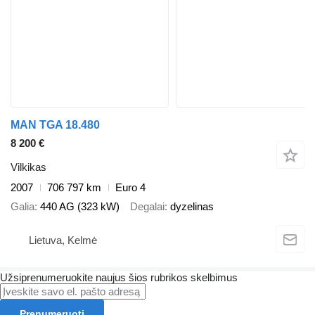
MAN TGA 18.480
8 200 €
Vilkikas
2007
706 797 km
Euro 4
Galia
440 AG (323 kW)
Degalai
dyzelinas
Lietuva, Kelmė
Užsiprenumeruokite naujus šios rubrikos skelbimus
Prenumeruoti