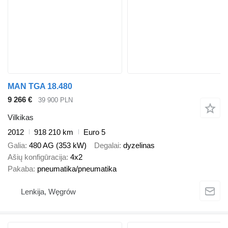
MAN TGA 18.480
9 266 €
39 900 PLN
Vilkikas
2012
918 210 km
Euro 5
Galia
480 AG (353 kW)
Degalai
dyzelinas
Ašių konfigūracija
4x2
Pakaba
pneumatika/pneumatika
Lenkija, Węgrów