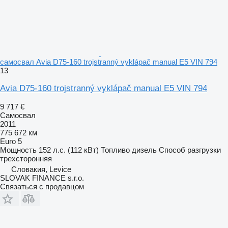
самосвал Avia D75-160 trojstranný vyklápač manual E5 VIN 794
13
Avia D75-160 trojstranný vyklápač manual E5 VIN 794
9 717 €
Самосвал
2011
775 672 км
Euro 5
Мощность
152 л.с. (112 кВт)
Топливо
дизель
Способ разгрузки
трехсторонняя
Словакия, Levice
SLOVAK FINANCE s.r.o.
Связаться с продавцом