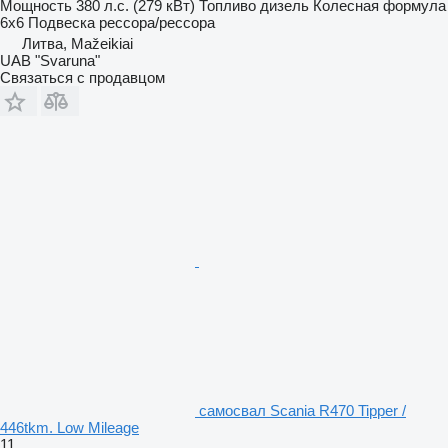
Мощность
380 л.с. (279 кВт)
Топливо
дизель
Колесная формула
6x6
Подвеска
рессора/рессора
Литва, Mažeikiai
UAB "Svaruna"
Связаться с продавцом
самосвал Scania R470 Tipper /
446tkm. Low Mileage
11