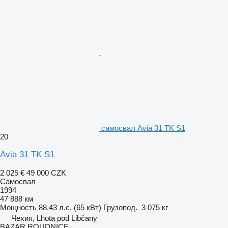
самосвал Avia 31 TK S1
20
Avia 31 TK S1
2 025 €
49 000 CZK
Самосвал
1994
47 888 км
Мощность
88.43 л.с. (65 кВт)
Грузопод.
3 075 кг
Чехия, Lhota pod Libčany
BAZAR ROUDNICE