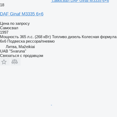
самосвал DAF Ginaf M3335 6×6
18
DAF Ginaf M3335 6×6
Цена по запросу
Самосвал
1997
Мощность
365 л.с. (268 кВт)
Топливо
дизель
Колесная формула
6x6
Подвеска
рессора/пневмо
Литва, Mažeikiai
UAB "Svaruna"
Связаться с продавцом