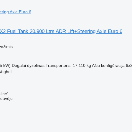
ering Axle Euro 6
2 Fuel Tank 20.900 Ltrs ADR Lift+Steering Axle Euro 6
M
vežimis
5 kW)
Degalai
dyzelinas
Transporteris
17 110 kg
Ašių konfigūracija
6x
Veghel
line“
rdavėju