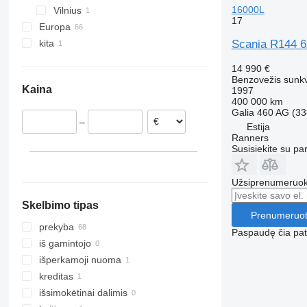
16000L
Vilnius
P380
17
Europa
P400
kita
Belgija
Scania R144 6
P410
Nyderlandai
Ukraina
P420
14 990 €
Ispanija
P460
Benzovežis sunk
Kaina
1997
Estija
400 000 km
Lenkija
Galia
460 AG (33
–
Jungtinė Karalystė
Estija
Ranners
Norvegija
Susisiekite su pa
Švedija
rodyti visas
Užsiprenumeruoki
Skelbimo tipas
Prenumeruot
prekyba
Paspaudę čia patv
iš gamintojo
išperkamoji nuoma
kreditas
išsimokėtinai dalimis