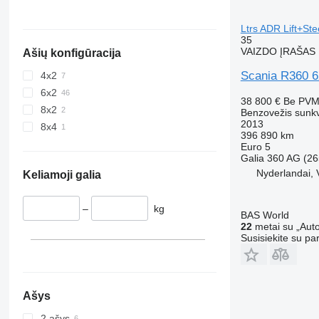
Ltrs ADR Lift+Ste
35
VAIZDO ĮRAŠAS
Ašių konfigūracija
Scania R360 6X
4x2
6x2
38 800 €
Be PV
8x2
Benzovežis sunk
2013
8x4
396 890 km
Euro 5
Galia
360 AG (26
Nyderlandai, 
Keliamoji galia
–
kg
BAS World
22
metai su „Auto
Susisiekite su pa
Ašys
2 ašys