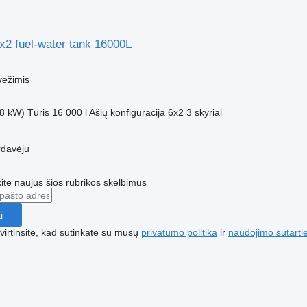
x2 fuel-water tank 16000L
vežimis
8 kW)
Tūris
16 000 l
Ašių konfigūracija
6x2
3 skyriai
rdavėju
te naujus šios rubrikos skelbimus
i
irtinsite, kad sutinkate su mūsų
privatumo politika
ir
naudojimo sutarti