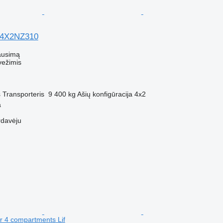
B4X2NZ310
ausimą
vežimis
s
Transporteris
9 400 kg
Ašių konfigūracija
4x2
a
rdavėju
er 4 compartments Lif