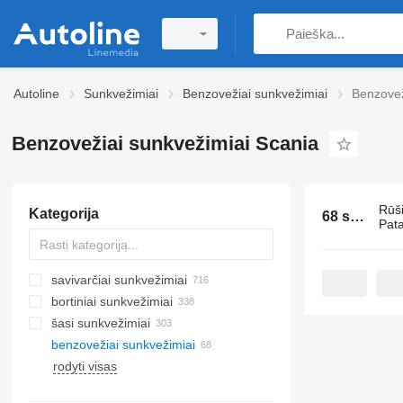
Autoline
Sunkvežimiai
Benzovežiai sunkvežimiai
Benzovež
Benzovežiai sunkvežimiai Scania
Rūš
Kategorija
68 skelbimai:
Pata
savivarčiai sunkvežimiai
bortiniai sunkvežimiai
šasi sunkvežimiai
benzovežiai sunkvežimiai
rodyti visas