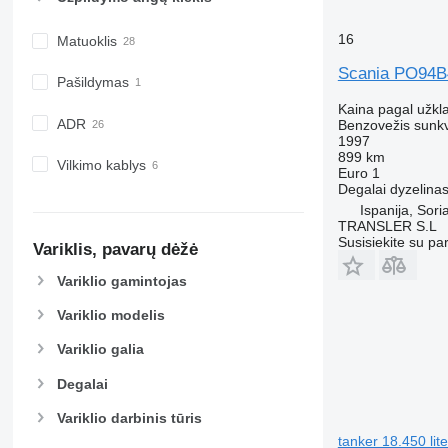
16
Matuoklis
Scania PO94
Pašildymas
Kaina pagal užkl
ADR
Benzovežis sunk
1997
899 km
Vilkimo kablys
Euro 1
Degalai
dyzelina
Ispanija, Sori
TRANSLER S.L
Susisiekite su pa
Variklis, pavarų dėžė
Variklio gamintojas
Variklio modelis
Variklio galia
Degalai
Variklio darbinis tūris
tanker 18.450 lit