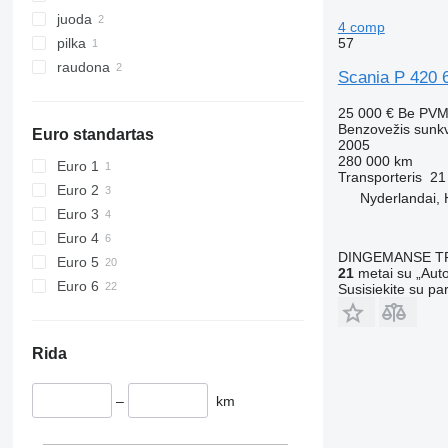
juoda
4 comp
pilka
57
raudona
Scania P 420 6
25 000 €
Be PV
Benzovežis sunk
Euro standartas
2005
280 000 km
Euro 1
Transporteris
21
Euro 2
Nyderlandai,
Euro 3
Euro 4
DINGEMANSE T
Euro 5
21
metai su „Auto
Euro 6
Susisiekite su pa
Rida
–
km