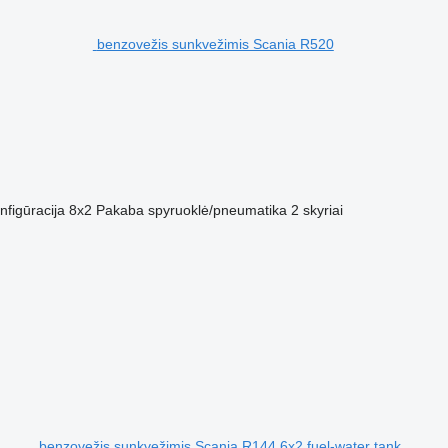
benzovežis sunkvežimis Scania R520
nfigūracija
8x2
Pakaba
spyruoklė/pneumatika
2 skyriai
benzovežis sunkvežimis Scania R144 6x2 fuel-water tank