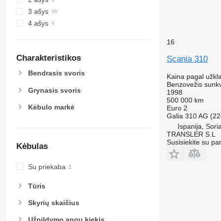
3 ašys
4 ašys
16
Charakteristikos
Scania 310
Bendrasis svoris
Kaina pagal užkl
Benzovežis sunk
Grynasis svoris
1998
500 000 km
Kėbulo markė
Euro 2
Galia
310 AG (22
Ispanija, Sori
TRANSLER S.L
Susisiekite su pa
Kėbulas
Su priekaba
Tūris
Skyrių skaičius
Užpildymo angų kiekis