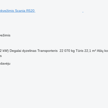
vežimis
2 kW)
Degalai
dyzelinas
Transporteris
22 070 kg
Tūris
22,1 m³
Ašių ko
us
rdavėju