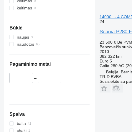
keitimas
keitimas
14000L - 4 COM
24
Būklė
Scania P280 
naujas
23 500 €
Be PV
naudotos
Benzovežis sunk
2010
382 322 km
Euro 5
Pagaminimo metai
Galia
280 AG (20
Belgija, Berni
TR-D BVBA
–
Susisiekite su pa
Spalva
balta
chaki