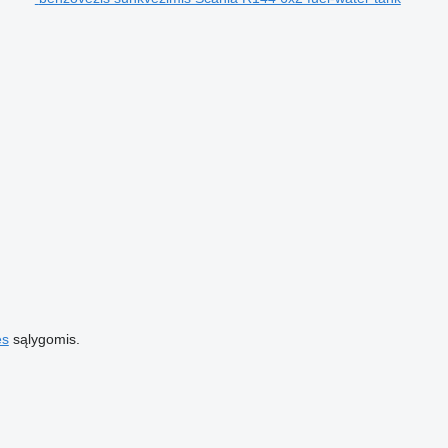
es
sąlygomis.