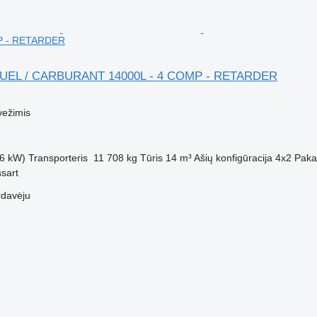
P - RETARDER
FUEL / CARBURANT 14000L - 4 COMP - RETARDER
M
vežimis
6 kW)
Transporteris
11 708 kg
Tūris
14 m³
Ašių konfigūracija
4x2
Paka
ssart
rdavėju