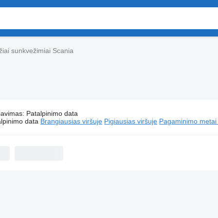
iai sunkvežimiai Scania
iavimas
:
Patalpinimo data
Benzovežiai sunkvežimiai Scania
lpinimo data
Brangiausias viršuje
Pigiausias viršuje
Pagaminimo metai -