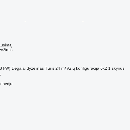
ausimą
vežimis
8 kW)
Degalai
dyzelinas
Tūris
24 m³
Ašių konfigūracija
6x2
1 skyrius
a
rdavėju