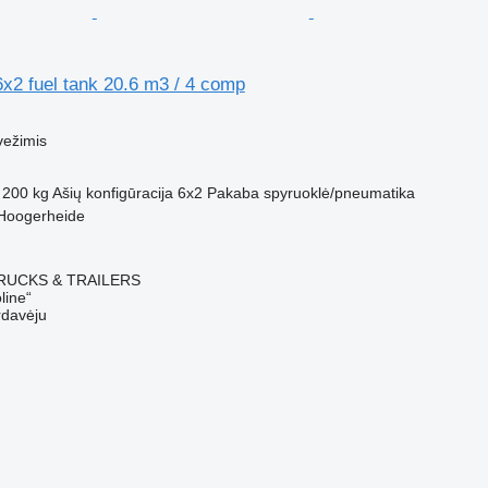
x2 fuel tank 20.6 m3 / 4 comp
M
vežimis
 200 kg
Ašių konfigūracija
6x2
Pakaba
spyruoklė/pneumatika
 Hoogerheide
RUCKS & TRAILERS
line“
rdavėju