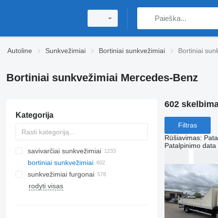
Autoline
Sunkvežimiai
Bortiniai sunkvežimiai
Bortiniai su
Bortiniai sunkvežimiai Mercedes-Benz
602 skelbima
Kategorija
Filtras
Rūšiavimas
:
Pata
Patalpinimo data
savivarčiai sunkvežimiai
bortiniai sunkvežimiai
sunkvežimiai furgonai
rodyti visas