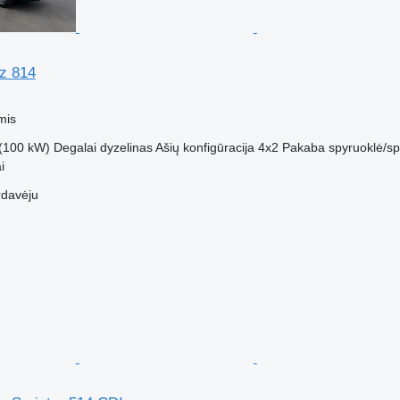
z 814
mis
(100 kW)
Degalai
dyzelinas
Ašių konfigūracija
4x2
Pakaba
spyruoklė/sp
i
rdavėju