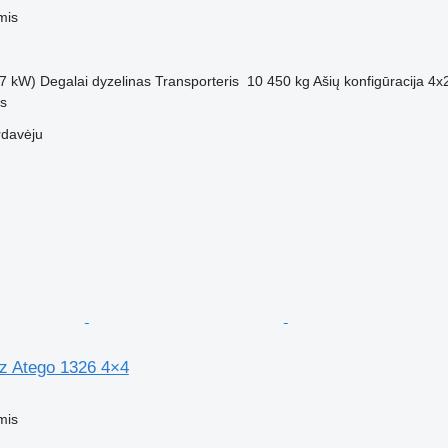
mis
7 kW)
Degalai
dyzelinas
Transporteris
10 450 kg
Ašių konfigūracija
4x
us
rdavėju
z Atego 1326 4×4
mis