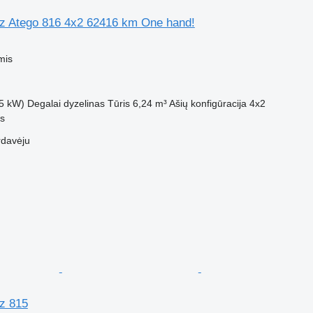
 Atego 816 4x2 62416 km One hand!
mis
5 kW)
Degalai
dyzelinas
Tūris
6,24 m³
Ašių konfigūracija
4x2
us
rdavėju
z 815