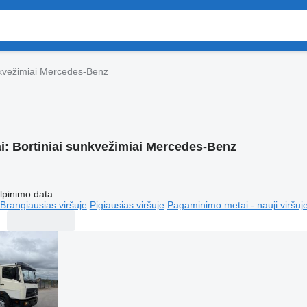
nkvežimiai Mercedes-Benz
i:
Bortiniai sunkvežimiai Mercedes-Benz
lpinimo data
Brangiausias viršuje
Pigiausias viršuje
Pagaminimo metai - nauji viršuj