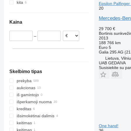
kita
Lenkija
Jungtiniai Arabų Emyratai
Epsilon Palfinge
20
Nyderlandai
Turkija
Ukraina
Rumunija
Čilė
Mercedes-Benz
Kaina
Vengrija
Brazilija
29 700 €
Jungtinė Karalystė
Argentina
Bortinis sunkveži
–
Ispanija
2013
188 766 km
Norvegija
Euro 5
rodyti visas
Galia
295 AG (21
Lietuva, Vilni
UAB GEDAIVA
Susisiekite su pa
Skelbimo tipas
prekyba
aukcionas
iš gamintojo
išperkamoji nuoma
kreditas
išsimokėtinai dalimis
keitimas
One hand!
keitimas
36