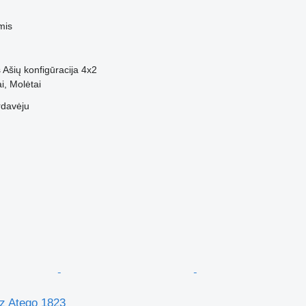
mis
s
Ašių konfigūracija
4x2
ai, Molėtai
rdavėju
z Atego 1823