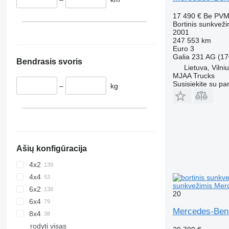
17 490 €
Be PV
Bortinis sunkveži
2001
247 553 km
Euro 3
Galia
231 AG (17
Bendrasis svoris
Lietuva, Vilni
MJAA Trucks
Susisiekite su pa
–
kg
Ašių konfigūracija
4x2
4x4
sunkvežimis Merc
6x2
20
6x4
Mercedes-Benz
8x4
rodyti visas