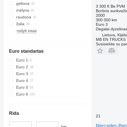
geltona
3 300 €
Be PVM
mėlyna
Bortinis sunkveži
2000
raudona
300 000 km
žalia
Euro 3
Degalai
dyzelina
rodyti visas
Lietuva, Kijėli
MB EN TRUCKS
Susisiekite su pa
Euro standartas
Euro 1
Euro 2
Euro 3
Euro 4
Euro 5
Euro 6
Rida
21
Mercedes-Ben
–
km