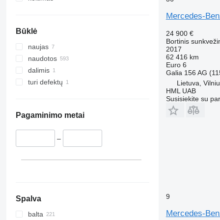
Mercedes-Benz
Būklė
24 900 €
Bortinis sunkveži
naujas
2017
62 416 km
naudotos
Euro 6
dalimis
Galia
156 AG (11
turi defektų
Lietuva, Vilni
HML UAB
Susisiekite su pa
Pagaminimo metai
–
9
Spalva
Mercedes-Ben
balta