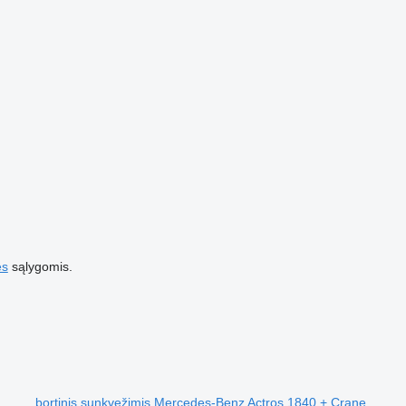
es
sąlygomis.
bortinis sunkvežimis Mercedes-Benz Actros 1840 + Crane