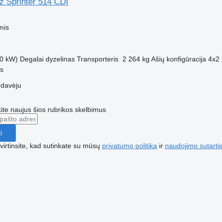
 Sprinter 514 CDI
M
mis
0 kW)
Degalai
dyzelinas
Transporteris
2 264 kg
Ašių konfigūracija
4x2
us
rdavėju
te naujus šios rubrikos skelbimus
i
irtinsite, kad sutinkate su mūsų
privatumo politika
ir
naudojimo sutarti