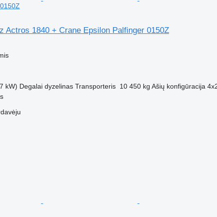
r 0150Z
 Actros 1840 + Crane Epsilon Palfinger 0150Z
mis
7 kW)
Degalai
dyzelinas
Transporteris
10 450 kg
Ašių konfigūracija
4x
us
rdavėju