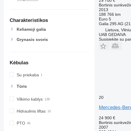
29 700 €
Bortinis sunkveži
2013
188 766 km
Euro 5
Charakteristikos
Galia
295 AG (21
Keliamoji galia
Lietuva, Vilni
UAB GEDAIVA
Susisiekite su pa
Grynasis svoris
Kėbulas
Su priekaba
Tūris
20
Vilkimo kablys
Mercedes-Ben
Hidraulinis liftas
24 900 €
Bortinis sunkveži
PTO
2007