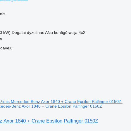
M
mis
0 kW)
Degalai
dyzelinas
Ašių konfigūracija
4x2
us
rdavėju
edes-Benz Axor 1840 + Crane Epsilon Palfinger 0150Z
 Axor 1840 + Crane Epsilon Palfinger 0150Z