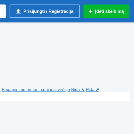
Prisijungti / Registracija
Įdėti skelbimą
e
Pagaminimo metai - seniausi viršuje
Rida ⬊
Rida ⬈