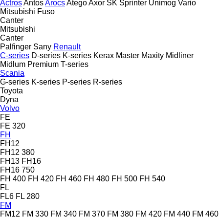
Actros
Antos
Arocs
Atego
Axor
SK
Sprinter
Unimog
Vario
Mitsubishi Fuso
Canter
Mitsubishi
Canter
Palfinger Sany
Renault
C-series
D-series
K-series
Kerax
Master
Maxity
Midliner
Midlum
Premium
T-series
Scania
G-series
K-series
P-series
R-series
Toyota
Dyna
Volvo
FE
FE 320
FH
FH12
FH12 380
FH13
FH16
FH16 750
FH 400
FH 420
FH 460
FH 480
FH 500
FH 540
FL
FL6
FL 280
FM
FM12
FM 330
FM 340
FM 370
FM 380
FM 420
FM 440
FM 460