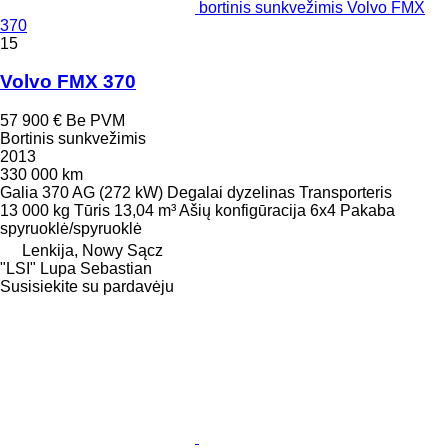
bortinis sunkvežimis Volvo FMX
370
15
Volvo FMX 370
57 900 €
Be PVM
Bortinis sunkvežimis
2013
330 000 km
Galia
370 AG (272 kW)
Degalai
dyzelinas
Transporteris
13 000 kg
Tūris
13,04 m³
Ašių konfigūracija
6x4
Pakaba
spyruoklė/spyruoklė
Lenkija, Nowy Sącz
"LSI" Lupa Sebastian
Susisiekite su pardavėju