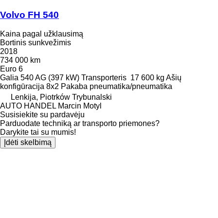
Volvo FH 540
Kaina pagal užklausimą
Bortinis sunkvežimis
2018
734 000 km
Euro 6
Galia
540 AG (397 kW)
Transporteris
17 600 kg
Ašių
konfigūracija
8x2
Pakaba
pneumatika/pneumatika
Lenkija, Piotrków Trybunalski
AUTO HANDEL Marcin Motyl
Susisiekite su pardavėju
Parduodate techniką ar transporto priemones?
Darykite tai su mumis!
Įdėti skelbimą