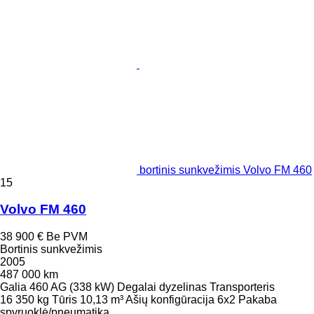
bortinis sunkvežimis Volvo FM 460
15
Volvo FM 460
38 900 €
Be PVM
Bortinis sunkvežimis
2005
487 000 km
Galia
460 AG (338 kW)
Degalai
dyzelinas
Transporteris
16 350 kg
Tūris
10,13 m³
Ašių konfigūracija
6x2
Pakaba
spyruoklė/pneumatika