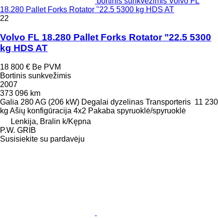
bortinis sunkvežimis Volvo FL
18.280 Pallet Forks Rotator "22.5 5300 kg HDS AT
22
Volvo FL 18.280 Pallet Forks Rotator "22.5 5300
kg HDS AT
18 800 €
Be PVM
Bortinis sunkvežimis
2007
373 096 km
Galia
280 AG (206 kW)
Degalai
dyzelinas
Transporteris
11 230
kg
Ašių konfigūracija
4x2
Pakaba
spyruoklė/spyruoklė
Lenkija, Bralin k/Kępna
P.W. GRIB
Susisiekite su pardavėju