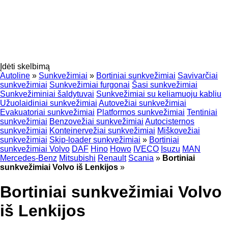
Įdėti skelbimą
Autoline
»
Sunkvežimiai
»
Bortiniai sunkvežimiai
Savivarčiai
sunkvežimiai
Sunkvežimiai furgonai
Šasi sunkvežimiai
Sunkvežiminiai šaldytuvai
Sunkvežimiai su keliamuoju kabliu
Užuolaidiniai sunkvežimiai
Autovežiai sunkvežimiai
Evakuatoriai sunkvežimiai
Platformos sunkvežimiai
Tentiniai
sunkvežimiai
Benzovežiai sunkvežimiai
Autocisternos
sunkvežimiai
Konteinervežiai sunkvežimiai
Miškovežiai
sunkvežimiai
Skip-loader sunkvežimiai
»
Bortiniai
sunkvežimiai Volvo
DAF
Hino
Howo
IVECO
Isuzu
MAN
Mercedes-Benz
Mitsubishi
Renault
Scania
»
Bortiniai
sunkvežimiai Volvo iš Lenkijos
»
Bortiniai sunkvežimiai Volvo
iš Lenkijos