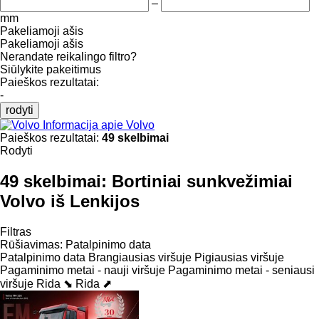
–
mm
Pakeliamoji ašis
Pakeliamoji ašis
Nerandate reikalingo filtro?
Siūlykite pakeitimus
Paieškos rezultatai:
-
rodyti
Informacija apie Volvo
Paieškos rezultatai:
49 skelbimai
Rodyti
49 skelbimai:
Bortiniai sunkvežimiai
Volvo iš Lenkijos
Filtras
Rūšiavimas
:
Patalpinimo data
Patalpinimo data
Brangiausias viršuje
Pigiausias viršuje
Pagaminimo metai - nauji viršuje
Pagaminimo metai - seniausi
viršuje
Rida ⬊
Rida ⬈