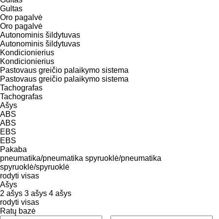
Gultas
Oro pagalvė
Oro pagalvė
Autonominis šildytuvas
Autonominis šildytuvas
Kondicionierius
Kondicionierius
Pastovaus greičio palaikymo sistema
Pastovaus greičio palaikymo sistema
Tachografas
Tachografas
Ašys
ABS
ABS
EBS
EBS
Pakaba
pneumatika/pneumatika
spyruoklė/pneumatika
spyruoklė/spyruoklė
rodyti visas
Ašys
2 ašys
3 ašys
4 ašys
rodyti visas
Ratų bazė