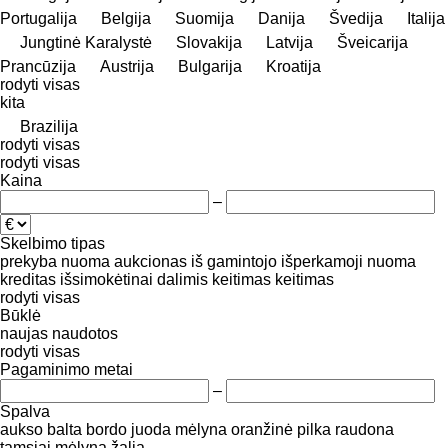
Portugalija
Belgija
Suomija
Danija
Švedija
Italija
Jungtinė Karalystė
Slovakija
Latvija
Šveicarija
Prancūzija
Austrija
Bulgarija
Kroatija
rodyti visas
kita
Brazilija
rodyti visas
rodyti visas
Kaina
–
Skelbimo tipas
prekyba
nuoma
aukcionas
iš gamintojo
išperkamoji nuoma
kreditas
išsimokėtinai dalimis
keitimas
keitimas
rodyti visas
Būklė
naujas
naudotos
rodyti visas
Pagaminimo metai
–
Spalva
aukso
balta
bordo
juoda
mėlyna
oranžinė
pilka
raudona
tamsiai mėlyna
žalia