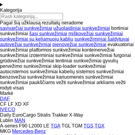
Kategorija
Pagal šią užklausą rezultatų neradome
savivarčiai sunkvežimiai
užuolaidiniai sunkvežimiai
bortiniai
sunkvežimiai
šasi sunkvežimiai
miškovežiai sunkvežimiai
sunkvežimiai su keliamuoju kabliu
sunkvežiminiai šaldytuvai
autovežiai sunkvežimiai
pienovežiai sunkvežimiai
evakuatoriai
sunkvežimiai
platformos sunkvežimiai
konteinervežiai
sunkvežimiai
izoterminiai sunkvežimiai
sunkvežimiai furgonai
grūdovežiai sunkvežimiai
tentiniai sunkvežimiai
gyvulių
pervežimo sunkvežimiai
skip-loader sunkvežimiai
autocisternos sunkvežimiai
kabelių sistemos sunkvežimiai
benzovežiai sunkvežimiai
kariuomenės sunkvežimiai
sunkvežimiai paukščiams vežti
sunkvežimiai arkliams vežti
rodyti visas
Markė
DAF
CF
LF
XD
XF
IVECO
Daily
EuroCargo
Stralis
Trakker
X-Way
Lublin
MAN
A-series
F90
L2000
LE
TGA
TGL
TGM
TGS
TGX
MKG
Mercedes-Benz