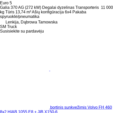
Euro 5
Galia
370 AG (272 kW)
Degalai
dyzelinas
Transporteris
11 000
kg
Tūris
13,74 m³
Ašių konfigūracija
6x4
Pakaba
spyruoklė/pneumatika
Lenkija, Dąbrowa Tarnowska
SM Truck
Susisiekite su pardavėju
bortinis sunkvežimis Volvo FH 460
8x2 HIAB 1055 E8 + JIB X150-6