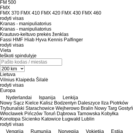
FM 500
FMX
FMX 370
FMX 410
FMX 420
FMX 430
FMX 460
rodyti visas
Kranas - manipuliatorius
Kranas - manipuliatorius
Krautuvo-keltuvo prekės ženklas
Fassi
HMF
Hiab
Hyva
Kennis
Palfinger
rodyti visas
Vieta
Ieškoti spindulyje
Lietuva
Vilnius
Klaipėda
Šilalė
rodyti visas
Europa
Nyderlandai
Ispanija
Lenkija
Nowy Sącz
Kielce
Kalisz
Bodzentyn
Daleszyce
Ilza
Piotrków
Trybunalski
Starachowice
Wejherowo
Bralin
Nowy Targ
Gostyń
Włocławek
Pińczów
Toruń
Dąbrowa Tarnowska
Kobyłka
Konotopa
Sicienko
Katowice
Ługwałd
Lublin
rodyti visas
Vengrija
Rumunija
Norvegija
Vokietija
Estija