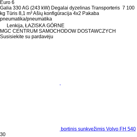
Euro 6
Galia
330 AG (243 kW)
Degalai
dyzelinas
Transporteris
7 100
kg
Tūris
8,1 m³
Ašių konfigūracija
4x2
Pakaba
pneumatika/pneumatika
Lenkija, ŁAZISKA GÓRNE
MGC CENTRUM SAMOCHODOW DOSTAWCZYCH
Susisiekite su pardavėju
bortinis sunkvežimis Volvo FH 540
30