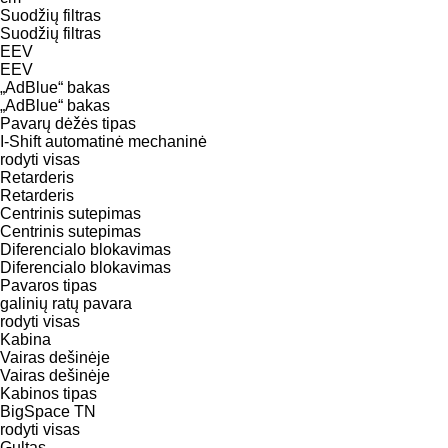
Suodžių filtras
Suodžių filtras
EEV
EEV
„AdBlue“ bakas
„AdBlue“ bakas
Pavarų dėžės tipas
I-Shift
automatinė
mechaninė
rodyti visas
Retarderis
Retarderis
Centrinis sutepimas
Centrinis sutepimas
Diferencialo blokavimas
Diferencialo blokavimas
Pavaros tipas
galinių ratų pavara
rodyti visas
Kabina
Vairas dešinėje
Vairas dešinėje
Kabinos tipas
BigSpace
TN
rodyti visas
Gultas