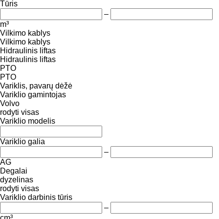
Tūris
–
m³
Vilkimo kablys
Vilkimo kablys
Hidraulinis liftas
Hidraulinis liftas
PTO
PTO
Variklis, pavarų dėžė
Variklio gamintojas
Volvo
rodyti visas
Variklio modelis
Variklio galia
–
AG
Degalai
dyzelinas
rodyti visas
Variklio darbinis tūris
–
cm³