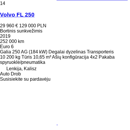
14
Volvo FL 250
29 960 €
129 000 PLN
Bortinis sunkvežimis
2019
252 000 km
Euro 6
Galia
250 AG (184 kW)
Degalai
dyzelinas
Transporteris
10 200 kg
Tūris
10,65 m³
Ašių konfigūracija
4x2
Pakaba
spyruoklė/pneumatika
Lenkija, Kalisz
Auto Drob
Susisiekite su pardavėju