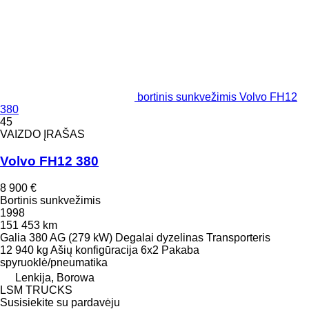
bortinis sunkvežimis Volvo FH12
380
45
VAIZDO ĮRAŠAS
Volvo FH12 380
8 900 €
Bortinis sunkvežimis
1998
151 453 km
Galia
380 AG (279 kW)
Degalai
dyzelinas
Transporteris
12 940 kg
Ašių konfigūracija
6x2
Pakaba
spyruoklė/pneumatika
Lenkija, Borowa
LSM TRUCKS
Susisiekite su pardavėju