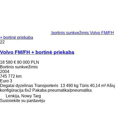
bortinis sunkvežimis Volvo FM/FH
+ bortinė priekaba
22
Volvo FM/FH + bortinė priekaba
18 580 €
80 000 PLN
Bortinis sunkvežimis
2004
745 772 km
Euro 3
Degalai
dyzelinas
Transporteris
13 490 kg
Tūris
40,14 m³
Ašių
konfigūracija
6x2
Pakaba
pneumatika/pneumatika
Lenkija, Nowy Targ
Susisiekite su pardavėju