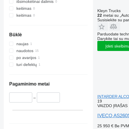
išsimokėtinai dalimis
keitimas
Kleyn Trucks
22
metai su „Auto
keitimas
Susisiekite su pa
Parduodate techn
Būklė
Darykite tai su m
naujas
Įdėti skelbim
naudotos
po avarijos
turi defektų
Pagaminimo metai
INTARDER ALCO
–
19
VAIZDO ĮRAŠAS
IVECO AS260
25 950 €
Be PV