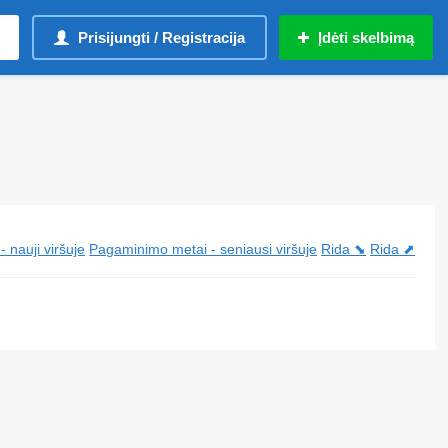
Prisijungti / Registracija
Įdėti skelbimą
 nauji viršuje
Pagaminimo metai - seniausi viršuje
Rida ⬊
Rida ⬈