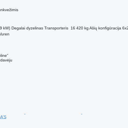
M
unkvežimis
9 kW)
Degalai
dyzelinas
Transporteris
16 420 kg
Ašių konfigūracija
6x
Vuren
line“
rdavėju
A'S