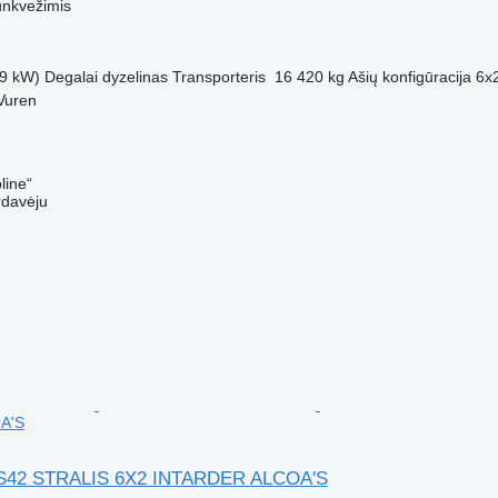
unkvežimis
9 kW)
Degalai
dyzelinas
Transporteris
16 420 kg
Ašių konfigūracija
6x
Vuren
line“
rdavėju
A'S
S42 STRALIS 6X2 INTARDER ALCOA'S