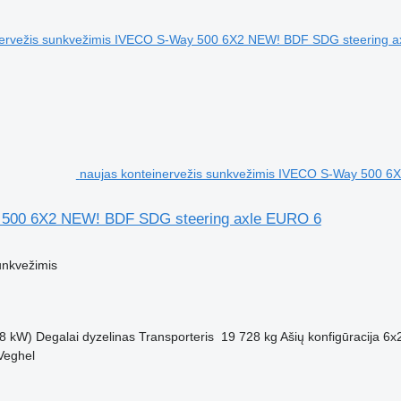
naujas konteinervežis sunkvežimis IVECO S-Way 500 
500 6X2 NEW! BDF SDG steering axle EURO 6
M
unkvežimis
8 kW)
Degalai
dyzelinas
Transporteris
19 728 kg
Ašių konfigūracija
6x
Veghel