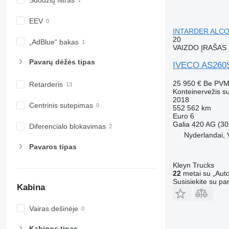
EEV
INTARDER ALCO
20
„AdBlue“ bakas
VAIZDO ĮRAŠAS
Pavarų dėžės tipas
IVECO AS260
25 950 €
Be PV
Retarderis
Konteinervežis s
2018
Centrinis sutepimas
552 562 km
Euro 6
Galia
420 AG (30
Diferencialo blokavimas
Nyderlandai, 
Pavaros tipas
Kleyn Trucks
22
metai su „Auto
Susisiekite su pa
Kabina
Vairas dešinėje
Kabinos tipas