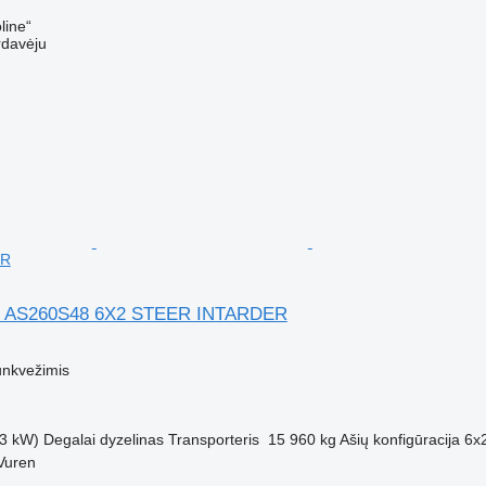
line“
rdavėju
ER
 AS260S48 6X2 STEER INTARDER
M
unkvežimis
3 kW)
Degalai
dyzelinas
Transporteris
15 960 kg
Ašių konfigūracija
6x
Vuren