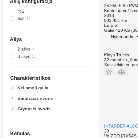
Ašių konfigūracija
25 950 €
Be PV
Konteinervežis s
4x2
2018
6x2
503 451 km
Euro 6
Galia
420 AG (30
Nyderlandai, 
Ašys
2 ašys
Kleyn Trucks
3 ašys
22
metai su „Auto
Susisiekite su pa
Charakteristikos
Keliamoji galia
Bendrasis svoris
Grynasis svoris
INTARDER ALCO
20
Kėbulas
VAIZDO ĮRAŠAS