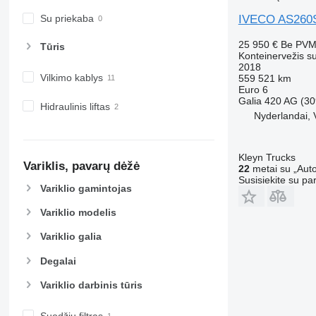
IVECO AS260
Su priekaba
25 950 €
Be PV
Tūris
Konteinervežis s
2018
Vilkimo kablys
559 521 km
Euro 6
Galia
420 AG (30
Hidraulinis liftas
Nyderlandai, 
Kleyn Trucks
Variklis, pavarų dėžė
22
metai su „Auto
Susisiekite su pa
Variklio gamintojas
Variklio modelis
Variklio galia
Degalai
Variklio darbinis tūris
Suodžių filtras