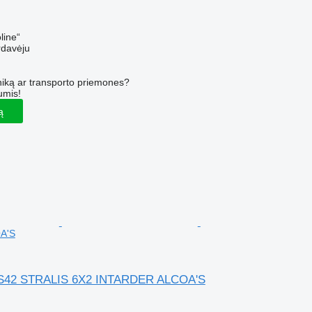
line“
rdavėju
iką ar transporto priemones?
umis!
ą
A'S
S42 STRALIS 6X2 INTARDER ALCOA'S
M