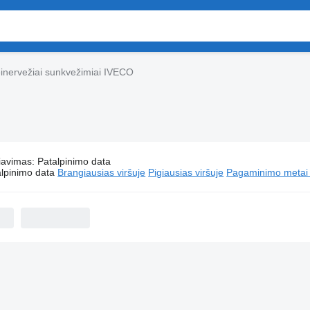
inervežiai sunkvežimiai IVECO
iavimas
:
Patalpinimo data
Konteinervežiai sunkvežimiai IVECO
lpinimo data
Brangiausias viršuje
Pigiausias viršuje
Pagaminimo metai -