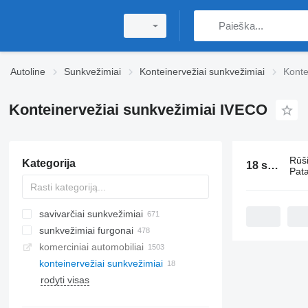
Autoline
Sunkvežimiai
Konteinervežiai sunkvežimiai
Konte
Konteinervežiai sunkvežimiai IVECO
Rūš
Kategorija
18 skelbimai:
Pata
savivarčiai sunkvežimiai
sunkvežimiai furgonai
komerciniai automobiliai
konteinervežiai sunkvežimiai
rodyti visas