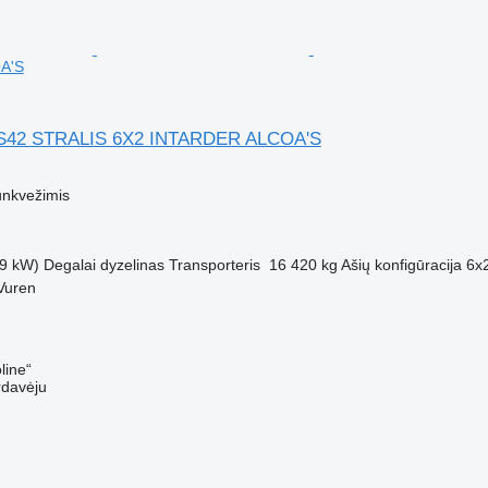
A'S
S42 STRALIS 6X2 INTARDER ALCOA'S
M
unkvežimis
9 kW)
Degalai
dyzelinas
Transporteris
16 420 kg
Ašių konfigūracija
6x
Vuren
line“
rdavėju