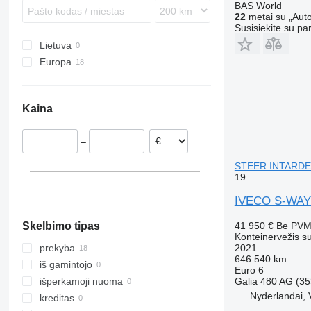
BAS World
22
metai su „Auto
Susisiekite su pa
Lietuva
Europa
Nyderlandai
Lenkija
Kaina
Vokietija
Šveicarija
–
Kroatija
Prancūzija
STEER INTARD
19
Italija
IVECO S-WAY
41 950 €
Be PV
Skelbimo tipas
Konteinervežis s
2021
prekyba
646 540 km
iš gamintojo
Euro 6
Galia
480 AG (35
išperkamoji nuoma
Nyderlandai, 
kreditas