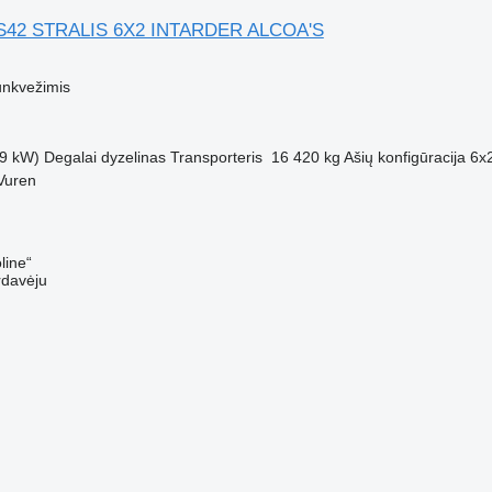
S42 STRALIS 6X2 INTARDER ALCOA'S
M
unkvežimis
9 kW)
Degalai
dyzelinas
Transporteris
16 420 kg
Ašių konfigūracija
6x
Vuren
line“
rdavėju