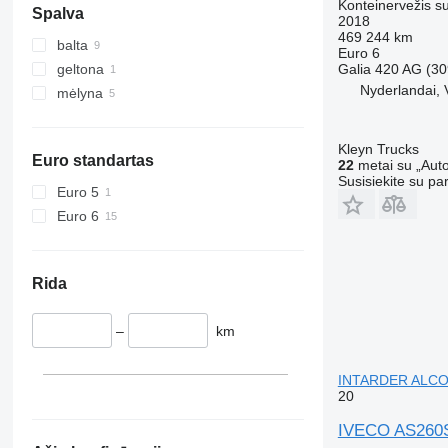
Konteinervežis s
Spalva
2018
469 244 km
balta
Euro 6
geltona
Galia
420 AG (30
Nyderlandai, 
mėlyna
Kleyn Trucks
Euro standartas
22
metai su „Auto
Susisiekite su pa
Euro 5
Euro 6
Rida
–
km
INTARDER ALCO
20
IVECO AS260