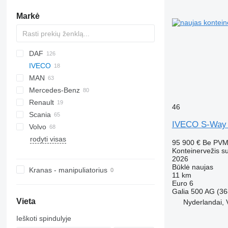
Markė
DAF
IVECO
CF
MAN
LF
EuroCargo
Mercedes-Benz
XF
S-Way
NL series
EuroCargo 150
Renault
XG
Stralis
TGA
Actros
S-Way 500
46
Scania
YA
TGM
Antos
D-series
Stralis 260
IVECO S-Way 
Volvo
TGS
Arocs
Midlum
G-series
371
Stralis 420
rodyti visas
TGX
Atego
Premium
P-series
FE
Stralis 460
95 900 €
Be PV
Konteinervežis s
Axor
T-series
R-series
FH
2026
SK
S-series
FL
Būklė
naujas
Kranas - manipuliatorius
11 km
FM
Euro 6
FMX
Galia
500 AG (36
Vieta
Nyderlandai, 
Ieškoti spindulyje