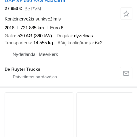
DAF XF 530 FAS Haakarm
27 950 €
Be PVM
Konteinervežis sunkvežimis
2018
721 885 km
Euro 6
Galia
530 AG (390 kW)
Degalai
dyzelinas
Transporteris
14 555 kg
Ašių konfigūracija
6x2
Nyderlandai, Meerkerk
De Ruyter Trucks