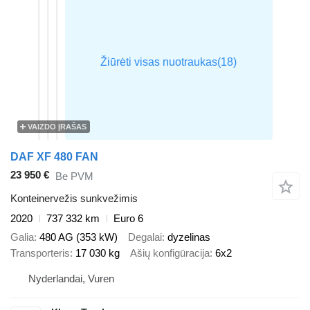
VAIZDO ĮRAŠAS
DAF XF 480 FAN
23 950 €
Be PVM
Konteinervežis sunkvežimis
2020
737 332 km
Euro 6
Galia
480 AG (353 kW)
Degalai
dyzelinas
Transporteris
17 030 kg
Ašių konfigūracija
6x2
Nyderlandai, Vuren