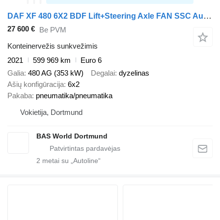
DAF XF 480 6X2 BDF Lift+Steering Axle FAN SSC Automatic Retarder
27 600 €
Be PVM
Konteinervežis sunkvežimis
2021
599 969 km
Euro 6
Galia
480 AG (353 kW)
Degalai
dyzelinas
Ašių konfigūracija
6x2
Pakaba
pneumatika/pneumatika
Vokietija, Dortmund
BAS World Dortmund
2
metai su „Autoline“