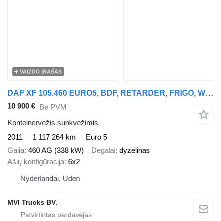
VAIZDO ĮRAŠAS
DAF XF 105.460 EURO5, BDF, RETARDER, FRIGO, WHEELBASE 4,80
10 900 €
Be PVM
Konteinervežis sunkvežimis
2011
1 117 264 km
Euro 5
Galia
460 AG (338 kW)
Degalai
dyzelinas
Ašių konfigūracija
6x2
Nyderlandai, Uden
MVI Trucks BV.