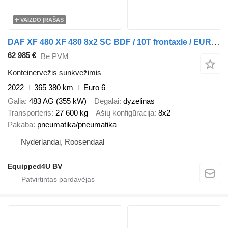
VAIZDO ĮRAŠAS
DAF XF 480 XF 480 8x2 SC BDF / 10T frontaxle / EURO VI D / 365.000 k
62 985 €
Be PVM
Konteinervežis sunkvežimis
2022
365 380 km
Euro 6
Galia
483 AG (355 kW)
Degalai
dyzelinas
Transporteris
27 600 kg
Ašių konfigūracija
8x2
Pakaba
pneumatika/pneumatika
Nyderlandai, Roosendaal
Equipped4U BV