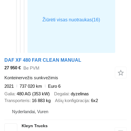
DAF XF 480 FAR CLEAN MANUAL
27 950 €
Be PVM
Konteinervežis sunkvežimis
2021
737 020 km
Euro 6
Galia
480 AG (353 kW)
Degalai
dyzelinas
Transporteris
16 883 kg
Ašių konfigūracija
6x2
Nyderlandai, Vuren
Kleyn Trucks