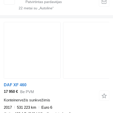
22
metai su „Autoline“
DAF XF 460
17 950 €
Be PVM
Konteinervežis sunkvežimis
2017
531 223 km
Euro 6