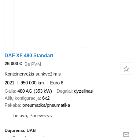
DAF XF 480 Standart
26 000 €
Be PVM
Konteinervežis sunkvežimis
2021
950 000 km
Euro 6
Galia
480 AG (353 kW)
Degalai
dyzelinas
Ašių konfigūracija
6x2
Pakaba
pneumatika/pneumatika
Lietuva, Panevėžys
Dajurema, UAB