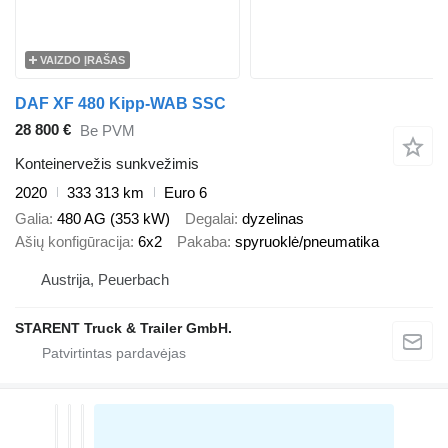
VAIZDO ĮRAŠAS
DAF XF 480 Kipp-WAB SSC
28 800 €
Be PVM
Konteinervežis sunkvežimis
2020
333 313 km
Euro 6
Galia
480 AG (353 kW)
Degalai
dyzelinas
Ašių konfigūracija
6x2
Pakaba
spyruoklė/pneumatika
Austrija, Peuerbach
STARENT Truck & Trailer GmbH.