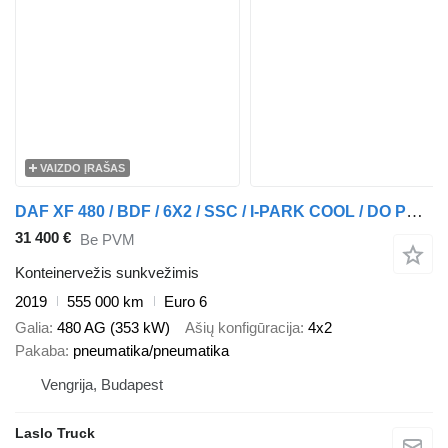
VAIZDO ĮRAŠAS
DAF XF 480 / BDF / 6X2 / SSC / I-PARK COOL / DO PRZEWOZU KONTENERÓW
31 400 €
Be PVM
Konteinervežis sunkvežimis
2019
555 000 km
Euro 6
Galia
480 AG (353 kW)
Ašių konfigūracija
4x2
Pakaba
pneumatika/pneumatika
Vengrija, Budapest
Laslo Truck