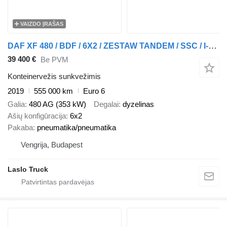
VAIZDO ĮRAŠAS
DAF XF 480 / BDF / 6X2 / ZESTAW TANDEM / SSC / I-PARK COOL / OŚ PODN + konteinerių važiuoklė priekaba
39 400 €
Be PVM
Konteinervežis sunkvežimis
2019
555 000 km
Euro 6
Galia
480 AG (353 kW)
Degalai
dyzelinas
Ašių konfigūracija
6x2
Pakaba
pneumatika/pneumatika
Vengrija, Budapest
Laslo Truck