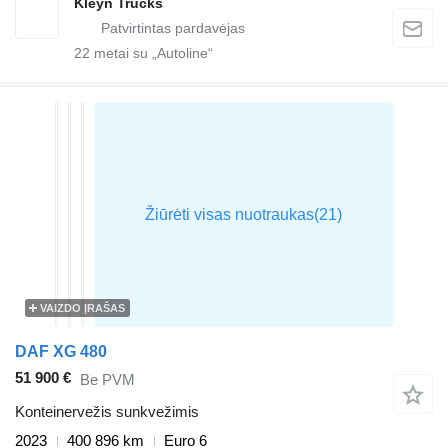
Kleyn Trucks
22
metai su „Autoline“
VAIZDO ĮRAŠAS
DAF XG 480
51 900 €
Be PVM
Konteinervežis sunkvežimis
2023
400 896 km
Euro 6