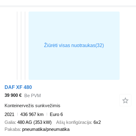
DAF XF 480
39 900 €
Be PVM
Konteinervežis sunkvežimis
2021
436 967 km
Euro 6
Galia
480 AG (353 kW)
Ašių konfigūracija
6x2
Pakaba
pneumatika/pneumatika