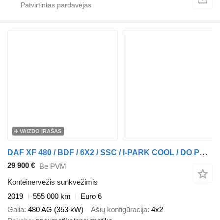
VAIZDO ĮRAŠAS
DAF XF 480 / BDF / 6X2 / SSC / I-PARK COOL / DO PRZEWOZU KONTENERÓW
29 900 €
Be PVM
Konteinervežis sunkvežimis
2019
555 000 km
Euro 6
Galia
480 AG (353 kW)
Ašių konfigūracija
4x2