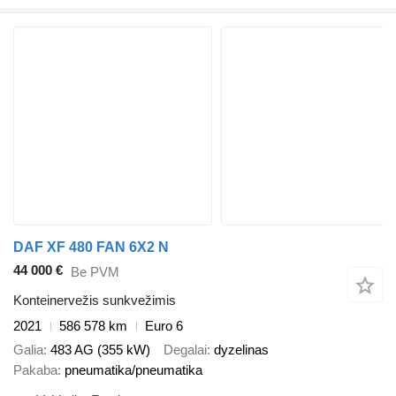
DAF XF 480 FAN 6X2 N
44 000 €
Be PVM
Konteinervežis sunkvežimis
2021
586 578 km
Euro 6
Galia
483 AG (355 kW)
Degalai
dyzelinas
Pakaba
pneumatika/pneumatika