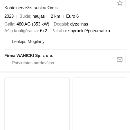
Konteinervežis sunkvežimis
2023
Būklė
naujas
2 km
Euro 6
Galia
480 AG (353 kW)
Degalai
dyzelinas
Ašių konfigūracija
6x2
Pakaba
spyruoklė/pneumatika
Lenkija, Mogilany
Firma WANICKI Sp. z o.o.