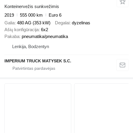
Konteinervežis sunkvežimis
2019
555 000 km
Euro 6
Galia
480 AG (353 kW)
Degalai
dyzelinas
Ašių konfigūracija
6x2
Pakaba
pneumatika/pneumatika
Lenkija, Bodzentyn
IMPERIUM TRUCK MATYSEK S.C.