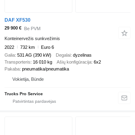
DAF XF530
29 900 €
Be PVM
Konteinervežis sunkvežimis
2022
732 km
Euro 6
Galia
531 AG (390 kW)
Degalai
dyzelinas
Transporteris
16 010 kg
Ašių konfigūracija
6x2
Pakaba
pneumatika/pneumatika
Vokietija, Bünde
Trucks Pro Service