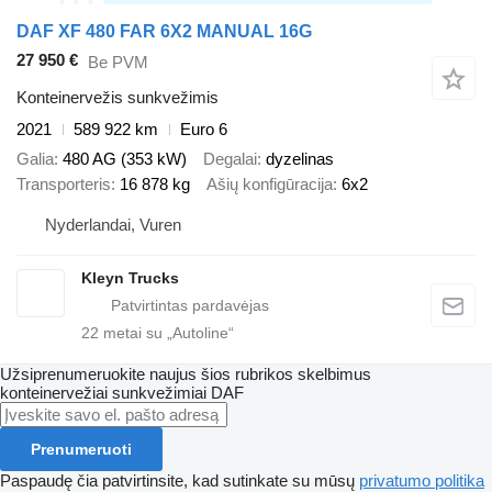
DAF XF 480 FAR 6X2 MANUAL 16G
27 950 €
Be PVM
Konteinervežis sunkvežimis
2021
589 922 km
Euro 6
Galia
480 AG (353 kW)
Degalai
dyzelinas
Transporteris
16 878 kg
Ašių konfigūracija
6x2
Nyderlandai, Vuren
Kleyn Trucks
22
metai su „Autoline“
Užsiprenumeruokite naujus šios rubrikos skelbimus
konteinervežiai sunkvežimiai
DAF
Prenumeruoti
Paspaudę čia patvirtinsite, kad sutinkate su mūsų
privatumo politika