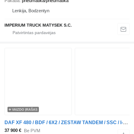
Pakaba
pneumatika/pneumatika
Lenkija, Bodzentyn
IMPERIUM TRUCK MATYSEK S.C.
VAIZDO ĮRAŠAS
DAF XF 480 / BDF / 6X2 / ZESTAW TANDEM / SSC / I-PARK COOL / OŚ PODN + konteinerių važiuoklė priekaba
37 900 €
Be PVM