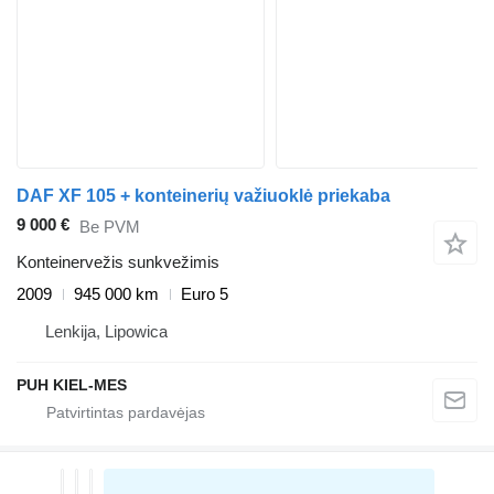
DAF XF 105 + konteinerių važiuoklė priekaba
9 000 €
Be PVM
Konteinervežis sunkvežimis
2009
945 000 km
Euro 5
Lenkija, Lipowica
PUH KIEL-MES