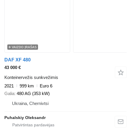
VAIZDO ĮRAŠAS
DAF XF 480
43 000 €
Konteinervežis sunkvežimis
2021
999 km
Euro 6
Galia
480 AG (353 kW)
Ukraina, Chernivtsi
Puhalskiy Oleksandr