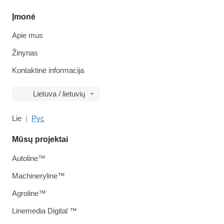
Įmonė
Apie mus
Žinynas
Kontaktinė informacija
Lietuva / lietuvių
Lie
Рус
Mūsų projektai
Autoline™
Machineryline™
Agroline™
Linemedia Digital ™