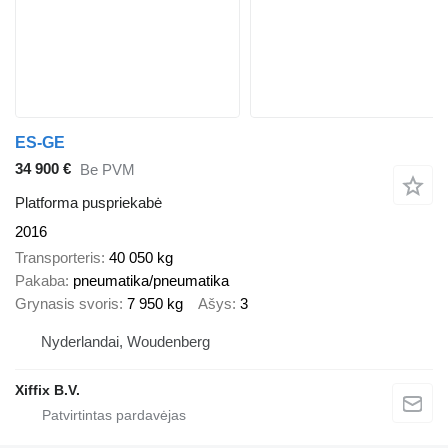
ES-GE
34 900 €
Be PVM
Platforma puspriekabė
2016
Transporteris
40 050 kg
Pakaba
pneumatika/pneumatika
Grynasis svoris
7 950 kg
Ašys
3
Nyderlandai, Woudenberg
Xiffix B.V.