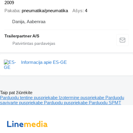
2009
Pakaba
pneumatika/pneumatika
Ašys
4
Danija, Aabenraa
Trailerpartner A/S
Informacija apie ES-GE
Taip pat žiūrėkite
Parduodu tentine puspriekabe
Izotermine puspriekabe
Parduodu
savivarte puspriekabe
Parduodu puspriekabe
Parduodu SPMT