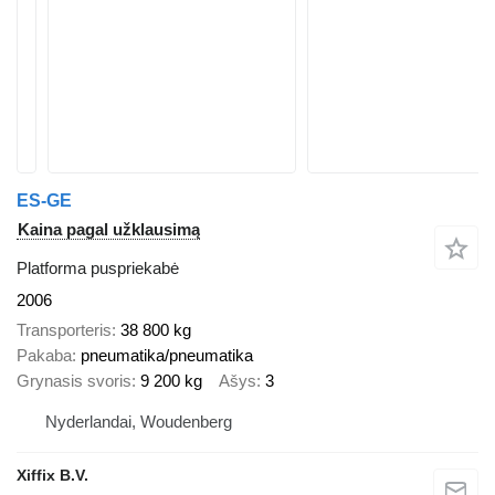
ES-GE
Kaina pagal užklausimą
Platforma puspriekabė
2006
Transporteris
38 800 kg
Pakaba
pneumatika/pneumatika
Grynasis svoris
9 200 kg
Ašys
3
Nyderlandai, Woudenberg
Xiffix B.V.