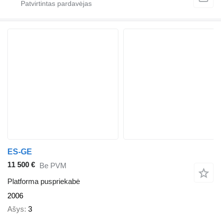
ES-GE
11 500 €
Be PVM
Platforma puspriekabė
2006
Ašys
3