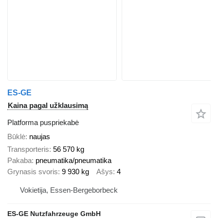
ES-GE
Kaina pagal užklausimą
Platforma puspriekabė
Būklė
naujas
Transporteris
56 570 kg
Pakaba
pneumatika/pneumatika
Grynasis svoris
9 930 kg
Ašys
4
Vokietija, Essen-Bergeborbeck
ES-GE Nutzfahrzeuge GmbH