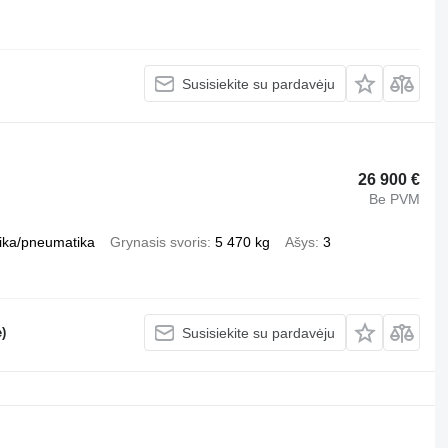
Susisiekite su pardavėju
26 900 €
Be PVM
ika/pneumatika
Grynasis svoris
5 470 kg
Ašys
3
)
Susisiekite su pardavėju