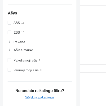
Ašys
ABS
EBS
Pakaba
Ašies markė
Pakeliamoji ašis
Vairuojamoji ašis
Nerandate reikalingo filtro?
Siūlykite pakeitimus