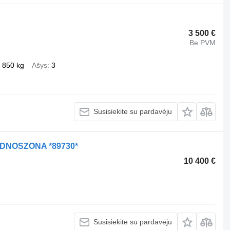
3 500 €
Be PVM
 850 kg
Ašys
3
Susisiekite su pardavėju
PODNOSZONA *89730*
10 400 €
Susisiekite su pardavėju