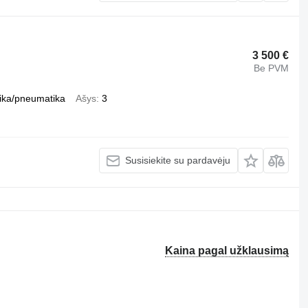
3 500 €
Be PVM
ika/pneumatika
Ašys
3
Susisiekite su pardavėju
Kaina pagal užklausimą