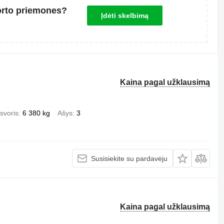
orto priemones?
Įdėti skelbimą
Kaina pagal užklausimą
svoris
6 380 kg
Ašys
3
Susisiekite su pardavėju
Kaina pagal užklausimą