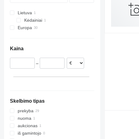
Lietuva
Kėdainiai
Europa
Vokietija
Čekija
Kaina
Lenkija
Nyderlandai
–
Portugalija
Danija
Jungtinė Karalystė
Prancūzija
rodyti visas
Skelbimo tipas
prekyba
nuoma
aukcionas
iš gamintojo