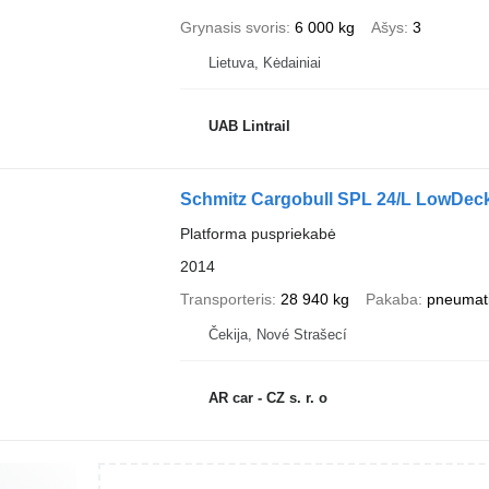
Grynasis svoris
6 000 kg
Ašys
3
Lietuva, Kėdainiai
UAB Lintrail
Schmitz Cargobull SPL 24/L LowDec
Platforma puspriekabė
2014
Transporteris
28 940 kg
Pakaba
pneumat
Čekija, Nové Strašecí
AR car - CZ s. r. o