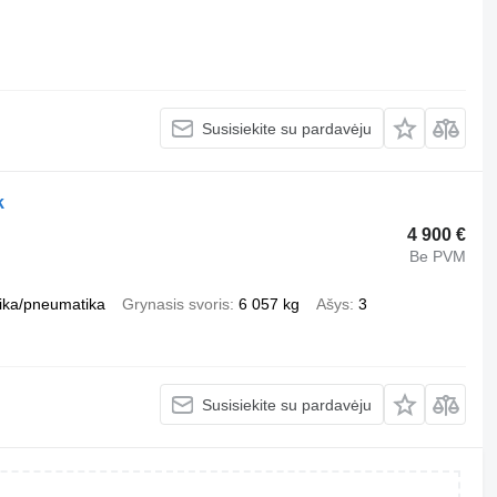
Susisiekite su pardavėju
k
4 900 €
Be PVM
ika/pneumatika
Grynasis svoris
6 057 kg
Ašys
3
Susisiekite su pardavėju