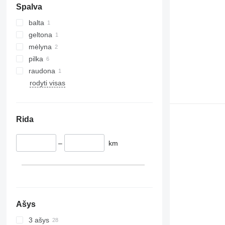
Spalva
balta
geltona
mėlyna
pilka
raudona
rodyti visas
Rida
–
km
Ašys
3 ašys