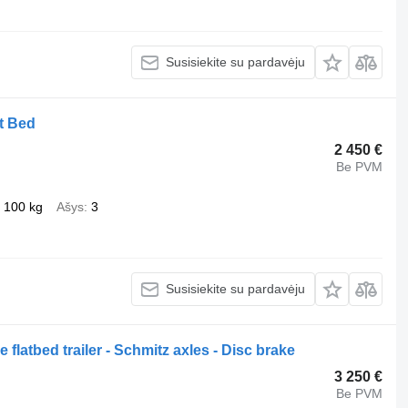
Susisiekite su pardavėju
at Bed
2 450 €
Be PVM
 100 kg
Ašys
3
Susisiekite su pardavėju
flatbed trailer - Schmitz axles - Disc brake
3 250 €
Be PVM