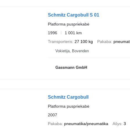
Schmitz Cargobull S 01
Platforma puspriekabė
1996
1 001 km
Transporteris
27 100 kg
Pakaba
pneumat
Vokietija, Bovenden
Gassmann GmbH
Schmitz Cargobull
Platforma puspriekabė
2007
Pakaba
pneumatika/pneumatika
Ašys
3