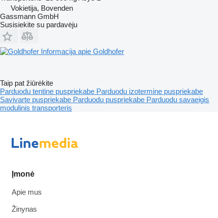
Vokietija, Bovenden
Gassmann GmbH
Susisiekite su pardavėju
Informacija apie Goldhofer
Taip pat žiūrėkite
Parduodu tentine puspriekabe
Parduodu izotermine puspriekabe
Savivarte puspriekabe
Parduodu puspriekabe
Parduodu savaeigis
modulinis transporteris
Įmonė
Apie mus
Žinynas