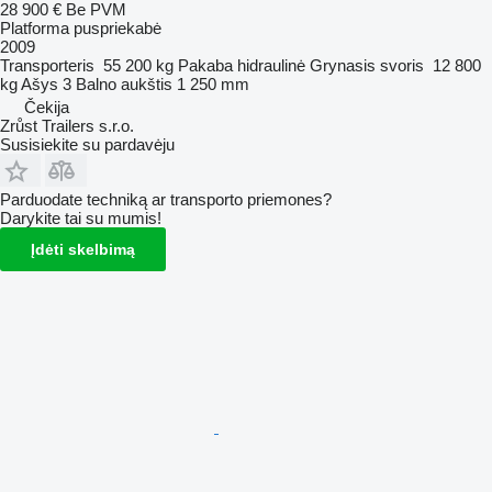
28 900 €
Be PVM
Platforma puspriekabė
2009
Transporteris
55 200 kg
Pakaba
hidraulinė
Grynasis svoris
12 800
kg
Ašys
3
Balno aukštis
1 250 mm
Čekija
Zrůst Trailers s.r.o.
Susisiekite su pardavėju
Parduodate techniką ar transporto priemones?
Darykite tai su mumis!
Įdėti skelbimą