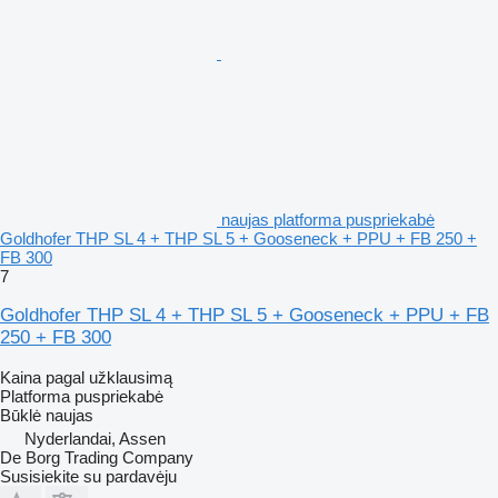
naujas platforma puspriekabė
Goldhofer THP SL 4 + THP SL 5 + Gooseneck + PPU + FB 250 +
FB 300
7
Goldhofer THP SL 4 + THP SL 5 + Gooseneck + PPU + FB
250 + FB 300
Kaina pagal užklausimą
Platforma puspriekabė
Būklė
naujas
Nyderlandai, Assen
De Borg Trading Company
Susisiekite su pardavėju