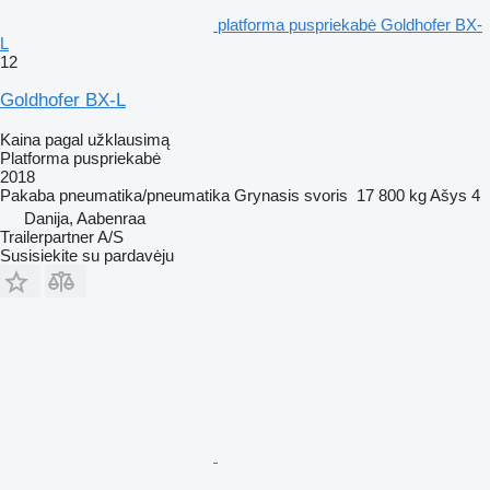
platforma puspriekabė Goldhofer BX-
L
12
Goldhofer BX-L
Kaina pagal užklausimą
Platforma puspriekabė
2018
Pakaba
pneumatika/pneumatika
Grynasis svoris
17 800 kg
Ašys
4
Danija, Aabenraa
Trailerpartner A/S
Susisiekite su pardavėju