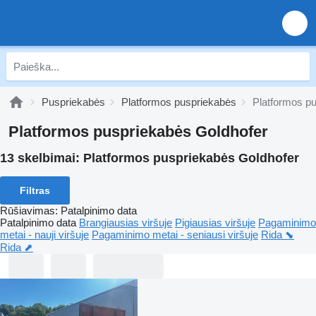
Puspriekabės
Platformos puspriekabės
Platformos p
Platformos puspriekabės Goldhofer
13 skelbimai:
Platformos puspriekabės Goldhofer
Filtras
Rūšiavimas
:
Patalpinimo data
Patalpinimo data
Brangiausias viršuje
Pigiausias viršuje
Pagaminimo
metai - nauji viršuje
Pagaminimo metai - seniausi viršuje
Rida ⬊
Rida ⬈