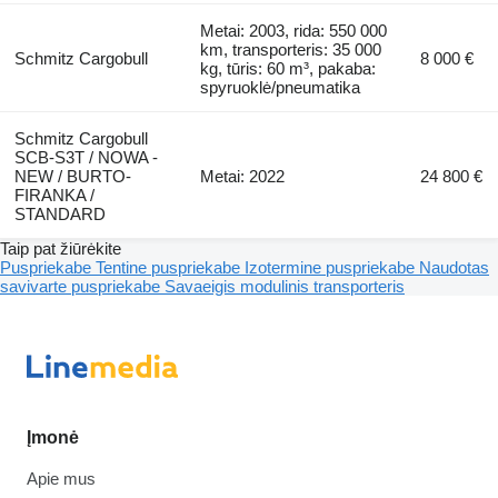
Metai: 2003, rida: 550 000
km, transporteris: 35 000
Schmitz Cargobull
8 000 €
kg, tūris: 60 m³, pakaba:
spyruoklė/pneumatika
Schmitz Cargobull
SCB-S3T / NOWA -
NEW / BURTO-
Metai: 2022
24 800 €
FIRANKA /
STANDARD
Taip pat žiūrėkite
Puspriekabe
Tentine puspriekabe
Izotermine puspriekabe
Naudotas
savivarte puspriekabe
Savaeigis modulinis transporteris
Įmonė
Apie mus