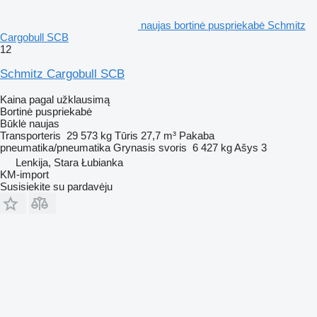
naujas bortinė puspriekabė Schmitz
Cargobull SCB
12
Schmitz Cargobull SCB
Kaina pagal užklausimą
Bortinė puspriekabė
Būklė
naujas
Transporteris
29 573 kg
Tūris
27,7 m³
Pakaba
pneumatika/pneumatika
Grynasis svoris
6 427 kg
Ašys
3
Lenkija, Stara Łubianka
KM-import
Susisiekite su pardavėju