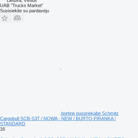
Lietuva, Vilnius
UAB "Trucks Market"
Susisiekite su pardavėju
bortinė puspriekabė Schmitz
Cargobull SCB-S3T / NOWA - NEW / BURTO-FIRANKA /
STANDARD
16