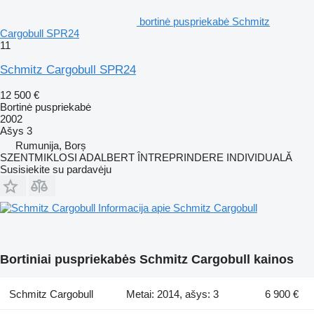
bortinė puspriekabė Schmitz
Cargobull SPR24
11
Schmitz Cargobull SPR24
12 500 €
Bortinė puspriekabė
2002
Ašys
3
Rumunija, Borș
SZENTMIKLOSI ADALBERT ÎNTREPRINDERE INDIVIDUALĂ
Susisiekite su pardavėju
Informacija apie Schmitz Cargobull
Bortiniai puspriekabės Schmitz Cargobull kainos
Schmitz Cargobull
Metai: 2014, ašys: 3
6 900 €