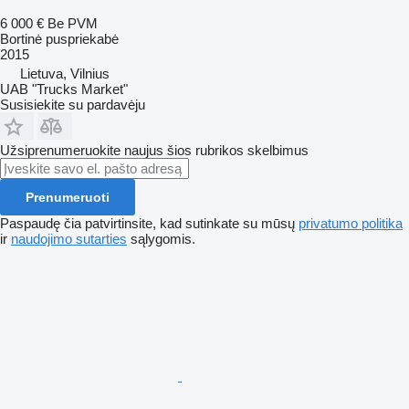
6 000 €
Be PVM
Bortinė puspriekabė
2015
Lietuva, Vilnius
UAB "Trucks Market"
Susisiekite su pardavėju
Užsiprenumeruokite naujus šios rubrikos skelbimus
Prenumeruoti
Paspaudę čia patvirtinsite, kad sutinkate su mūsų
privatumo politika
ir
naudojimo sutarties
sąlygomis.