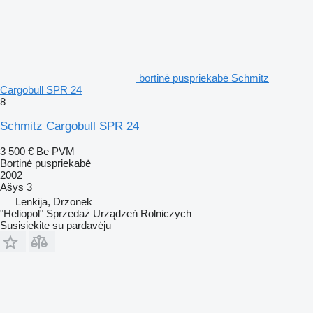
bortinė puspriekabė Schmitz
Cargobull SPR 24
8
Schmitz Cargobull SPR 24
3 500 €
Be PVM
Bortinė puspriekabė
2002
Ašys
3
Lenkija, Drzonek
"Heliopol" Sprzedaż Urządzeń Rolniczych
Susisiekite su pardavėju