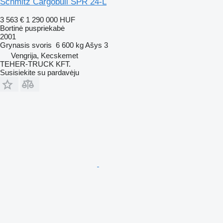
Schmitz Cargobull SPR 24-L
3 563 €
1 290 000 HUF
Bortinė puspriekabė
2001
Grynasis svoris
6 600 kg
Ašys
3
Vengrija, Kecskemet
TEHER-TRUCK KFT.
Susisiekite su pardavėju