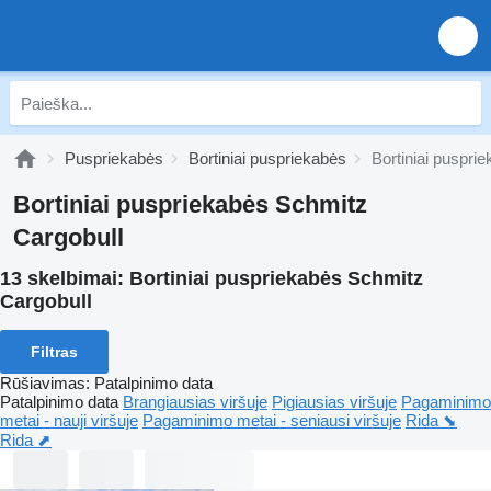
Puspriekabės
Bortiniai puspriekabės
Bortiniai puspri
Bortiniai puspriekabės Schmitz
Cargobull
13 skelbimai:
Bortiniai puspriekabės Schmitz
Cargobull
Filtras
Rūšiavimas
:
Patalpinimo data
Patalpinimo data
Brangiausias viršuje
Pigiausias viršuje
Pagaminimo
metai - nauji viršuje
Pagaminimo metai - seniausi viršuje
Rida ⬊
Rida ⬈