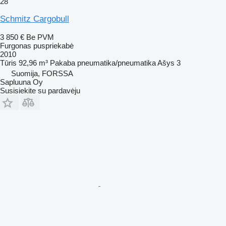
28
Schmitz Cargobull
3 850 €
Be PVM
Furgonas puspriekabė
2010
Tūris
92,96 m³
Pakaba
pneumatika/pneumatika
Ašys
3
Suomija, FORSSA
Sapluuna Oy
Susisiekite su pardavėju