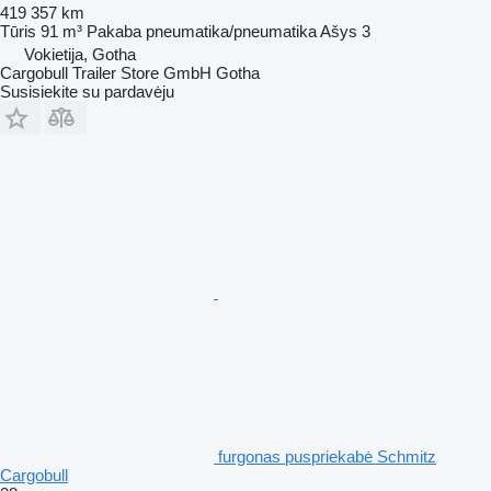
419 357 km
Tūris
91 m³
Pakaba
pneumatika/pneumatika
Ašys
3
Vokietija, Gotha
Cargobull Trailer Store GmbH Gotha
Susisiekite su pardavėju
furgonas puspriekabė Schmitz
Cargobull