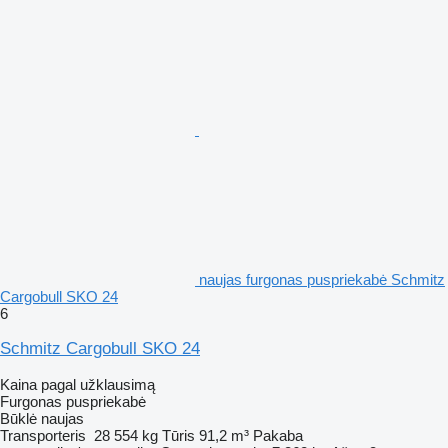
naujas furgonas puspriekabė Schmitz
Cargobull SKO 24
6
Schmitz Cargobull SKO 24
Kaina pagal užklausimą
Furgonas puspriekabė
Būklė
naujas
Transporteris
28 554 kg
Tūris
91,2 m³
Pakaba