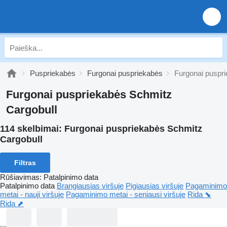
Puspriekabės
Furgonai puspriekabės
Furgonai puspr
Furgonai puspriekabės Schmitz
Cargobull
114 skelbimai:
Furgonai puspriekabės Schmitz
Cargobull
Filtras
Rūšiavimas
:
Patalpinimo data
Patalpinimo data
Brangiausias viršuje
Pigiausias viršuje
Pagaminimo
metai - nauji viršuje
Pagaminimo metai - seniausi viršuje
Rida ⬊
Rida ⬈