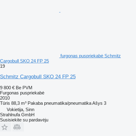
furgonas puspriekabė Schmitz
Cargobull SKO 24 FP 25
19
Schmitz Cargobull SKO 24 FP 25
9 800 €
Be PVM
Furgonas puspriekabė
2010
Tūris
88,3 m³
Pakaba
pneumatika/pneumatika
Ašys
3
Vokietija, Sinn
Strahlnufa GmbH
Susisiekite su pardavėju