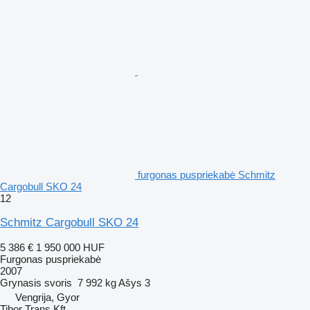
furgonas puspriekabė Schmitz
Cargobull SKO 24
12
Schmitz Cargobull SKO 24
5 386 €
1 950 000 HUF
Furgonas puspriekabė
2007
Grynasis svoris
7 992 kg
Ašys
3
Vengrija, Gyor
Tibor Trans Kft.