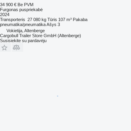
34 900 €
Be PVM
Furgonas puspriekabė
2024
Transporteris
27 080 kg
Tūris
107 m³
Pakaba
pneumatika/pneumatika
Ašys
3
Vokietija, Altenberge
Cargobull Trailer Store GmbH (Altenberge)
Susisiekite su pardavėju