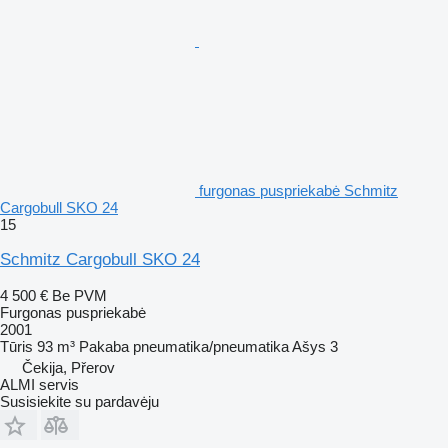
furgonas puspriekabė Schmitz
Cargobull SKO 24
15
Schmitz Cargobull SKO 24
4 500 €
Be PVM
Furgonas puspriekabė
2001
Tūris
93 m³
Pakaba
pneumatika/pneumatika
Ašys
3
Čekija, Přerov
ALMI servis
Susisiekite su pardavėju