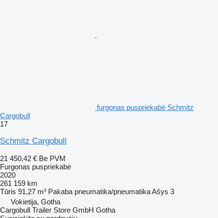
furgonas puspriekabė Schmitz
Cargobull
17
Schmitz Cargobull
21 450,42 €
Be PVM
Furgonas puspriekabė
2020
261 159 km
Tūris
91,27 m³
Pakaba
pneumatika/pneumatika
Ašys
3
Vokietija, Gotha
Cargobull Trailer Store GmbH Gotha