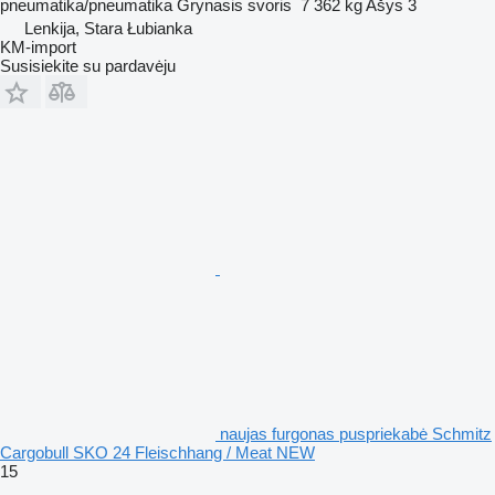
pneumatika/pneumatika
Grynasis svoris
7 362 kg
Ašys
3
Lenkija, Stara Łubianka
KM-import
Susisiekite su pardavėju
naujas furgonas puspriekabė Schmitz
Cargobull SKO 24 Fleischhang / Meat NEW
15