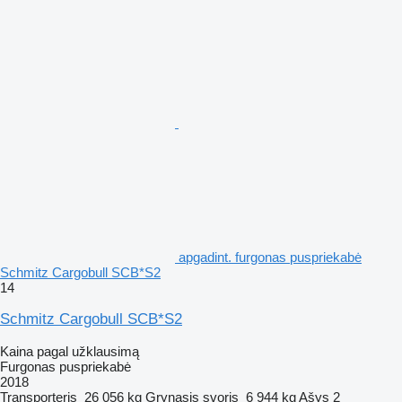
apgadint. furgonas puspriekabė
Schmitz Cargobull SCB*S2
14
Schmitz Cargobull SCB*S2
Kaina pagal užklausimą
Furgonas puspriekabė
2018
Transporteris
26 056 kg
Grynasis svoris
6 944 kg
Ašys
2