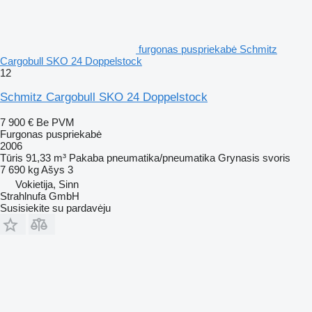
furgonas puspriekabė Schmitz
Cargobull SKO 24 Doppelstock
12
Schmitz Cargobull SKO 24 Doppelstock
7 900 €
Be PVM
Furgonas puspriekabė
2006
Tūris
91,33 m³
Pakaba
pneumatika/pneumatika
Grynasis svoris
7 690 kg
Ašys
3
Vokietija, Sinn
Strahlnufa GmbH
Susisiekite su pardavėju