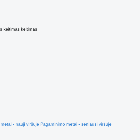
is
keitimas
keitimas
etai - nauji viršuje
Pagaminimo metai - seniausi viršuje