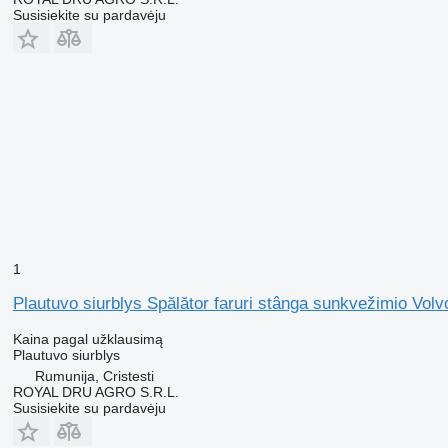
Susisiekite su pardavėju
1
Plautuvo siurblys Spălător faruri stânga sunkvežimio Vol
Kaina pagal užklausimą
Plautuvo siurblys
Rumunija, Cristesti
ROYAL DRU AGRO S.R.L.
Susisiekite su pardavėju