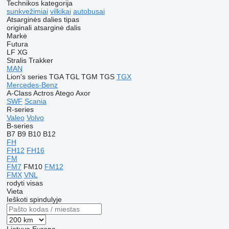
Technikos kategorija
sunkvežimiai
vilkikai
autobusai
Atsarginės dalies tipas
originali atsarginė dalis
Markė
Futura
LF
XG
Stralis
Trakker
MAN
Lion's series
TGA
TGL
TGM
TGS
TGX
Mercedes-Benz
A-Class
Actros
Atego
Axor
SWF
Scania
R-series
Valeo
Volvo
B-series
B7
B9
B10
B12
FH
FH12
FH16
FM
FM7
FM10
FM12
FMX
VNL
rodyti visas
Vieta
Ieškoti spindulyje