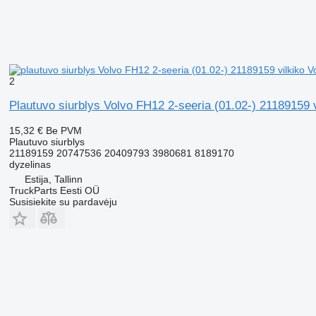
2
Plautuvo siurblys Volvo FH12 2-seeria (01.02-) 21189159
15,32 €
Be PVM
Plautuvo siurblys
21189159 20747536 20409793 3980681 8189170
dyzelinas
Estija, Tallinn
TruckParts Eesti OÜ
Susisiekite su pardavėju