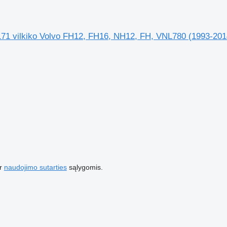
171 vilkiko Volvo FH12, FH16, NH12, FH, VNL780 (1993-201
r
naudojimo sutarties
sąlygomis.