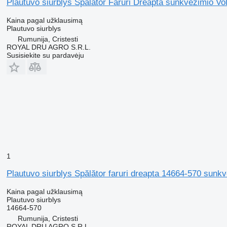
Plautuvo siurblys Spălător Faruri Dreapta sunkvežimio V
Kaina pagal užklausimą
Plautuvo siurblys
Rumunija, Cristesti
ROYAL DRU AGRO S.R.L.
Susisiekite su pardavėju
1
Plautuvo siurblys Spălător faruri dreapta 14664-570 sunk
Kaina pagal užklausimą
Plautuvo siurblys
14664-570
Rumunija, Cristesti
ROYAL DRU AGRO S.R.L.