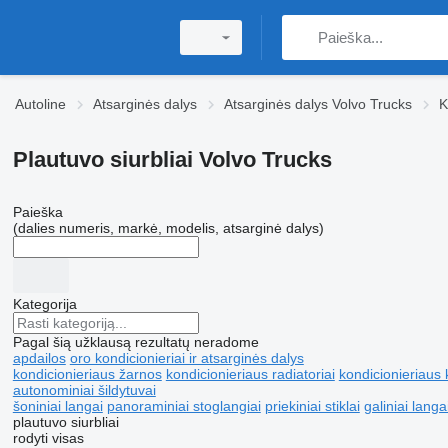
Autoline
Atsarginės dalys
Atsarginės dalys Volvo Trucks
K
Plautuvo siurbliai Volvo Trucks
Paieška
(dalies numeris, markė, modelis, atsarginė dalys)
Kategorija
Pagal šią užklausą rezultatų neradome
apdailos
oro kondicionieriai ir atsarginės dalys
kondicionieriaus žarnos
kondicionieriaus radiatoriai
kondicionieriaus
autonominiai šildytuvai
šoniniai langai
panoraminiai stoglangiai
priekiniai stiklai
galiniai langa
plautuvo siurbliai
rodyti visas