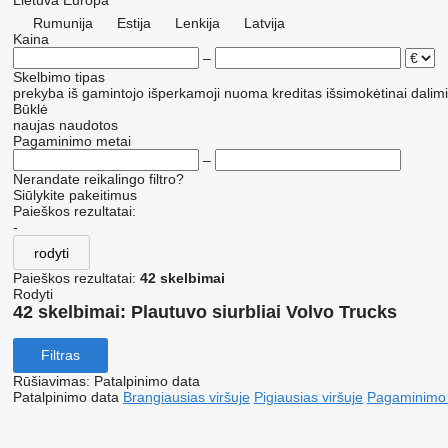
Lietuva
Europa
Rumunija
Estija
Lenkija
Latvija
Kaina
–
Skelbimo tipas
prekyba
iš gamintojo
išperkamoji nuoma
kreditas
išsimokėtinai dalim
Būklė
naujas
naudotos
Pagaminimo metai
–
Nerandate reikalingo filtro?
Siūlykite pakeitimus
Paieškos rezultatai:
-
rodyti
Paieškos rezultatai:
42 skelbimai
Rodyti
42 skelbimai:
Plautuvo siurbliai Volvo Trucks
Filtras
Rūšiavimas
:
Patalpinimo data
Patalpinimo data
Brangiausias viršuje
Pigiausias viršuje
Pagaminimo m