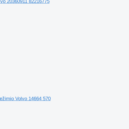
olvo 20360911 82216775
vežimio Volvo 14664 570