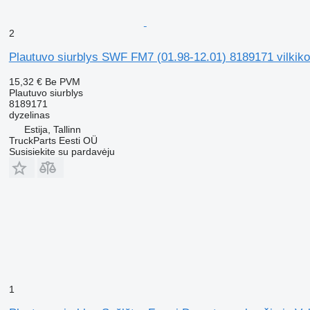
2
Plautuvo siurblys SWF FM7 (01.98-12.01) 8189171 vilki
15,32 €
Be PVM
Plautuvo siurblys
8189171
dyzelinas
Estija, Tallinn
TruckParts Eesti OÜ
Susisiekite su pardavėju
1