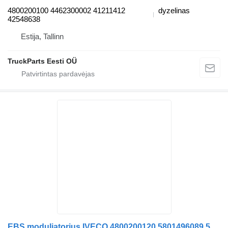
4800200100 4462300002 41211412
dyzelinas
42548638
Estija, Tallinn
TruckParts Eesti OÜ
EBS moduliatorius IVECO 4800200120,5801496089 5801496089 4800200120 5801998614 vilkiko IVECO STRALIS