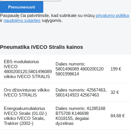
Prenumeruoti
Paspaudę čia patvirtinsite, kad sutinkate su mūsų
privatumo politika
ir
naudojimo sutarties
sąlygomis.
Pneumatika IVECO Stralis kainos
EBS moduliatorius
Dalies numeris:
IVECO
5801496089 4800200120
199 €
4800200120,5801496089
5801998614
vilkiko IVECO STRALIS
Oro džiovintuvas vilkiko
Dalies numeris: 42567463,
32 €
IVECO STRALIS
5801414923 42567463
Energoakumuliatorius
Dalies numeris: 41285168
IVECO Stralis (01.02-)
BT5708 K146698
84,68 €
vilkiko IVECO Stralis,
K018155, degalai:
Trakker (2002-)
dyzelinas