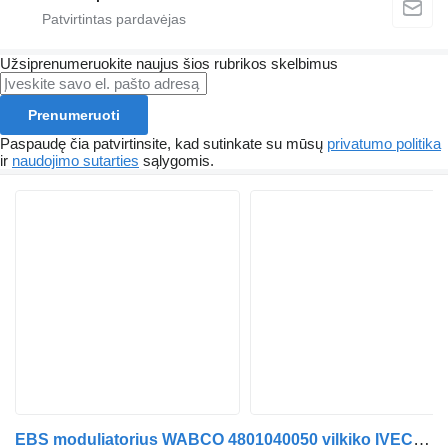
Užsiprenumeruokite naujus šios rubrikos skelbimus
Prenumeruoti
Paspaudę čia patvirtinsite, kad sutinkate su mūsų
privatumo politika
ir
naudojimo sutarties
sąlygomis.
EBS moduliatorius WABCO 4801040050 vilkiko IVECO STRALIS 6