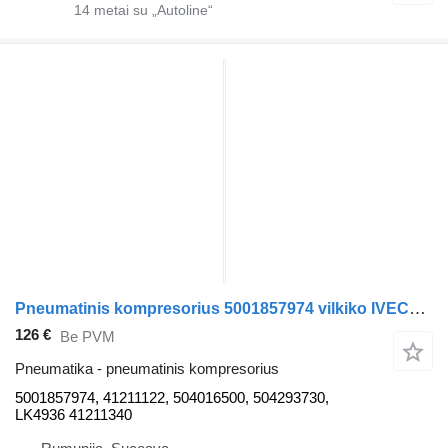
14
metai su „Autoline“
Pneumatinis kompresorius 5001857974 vilkiko IVECO STRALIS
126 €
Be PVM
Pneumatika - pneumatinis kompresorius
5001857974, 41211122, 504016500, 504293730,
LK4936 41211340