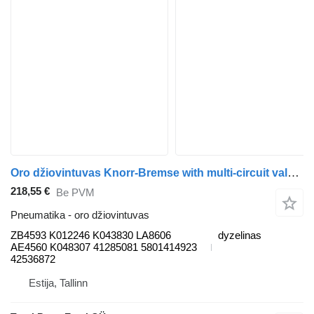
Oro džiovintuvas Knorr-Bremse with multi-circuit valve ZB4593 vilkiko IVECO Stralis, Trakker (2002-)
218,55 €
Be PVM
Pneumatika - oro džiovintuvas
ZB4593 K012246 K043830 LA8606
dyzelinas
AE4560 K048307 41285081 5801414923
42536872
Estija, Tallinn