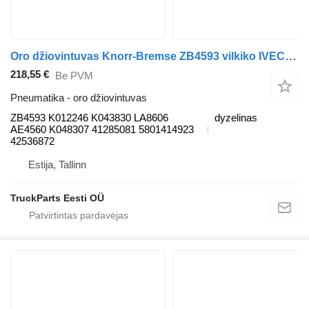
Oro džiovintuvas Knorr-Bremse ZB4593 vilkiko IVECO Stralis, Trakker (2002-)
218,55 €
Be PVM
Pneumatika - oro džiovintuvas
ZB4593 K012246 K043830 LA8606
dyzelinas
AE4560 K048307 41285081 5801414923
42536872
Estija, Tallinn
TruckParts Eesti OÜ