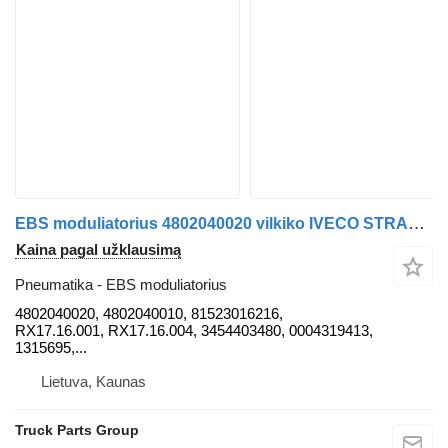
EBS moduliatorius 4802040020 vilkiko IVECO STRALIS EURO6 HI-WAY, MAN TGX, TGA TGL, TGM EURO6; MERCEDES ACTROS MP2 / MP3, ATEGO, ATEGO 2, AXOR, AXOR 2
Kaina pagal užklausimą
Pneumatika - EBS moduliatorius
4802040020, 4802040010, 81523016216,
RX17.16.001, RX17.16.004, 3454403480, 0004319413,
1315695,...
Lietuva, Kaunas
Truck Parts Group