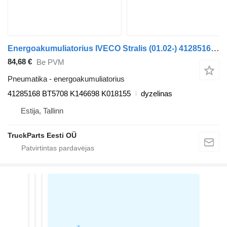
Energoakumuliatorius IVECO Stralis (01.02-) 41285168 vilkiko IVECO Stralis, Trakker (2002-)
84,68 €
Be PVM
Pneumatika - energoakumuliatorius
41285168 BT5708 K146698 K018155
dyzelinas
Estija, Tallinn
TruckParts Eesti OÜ