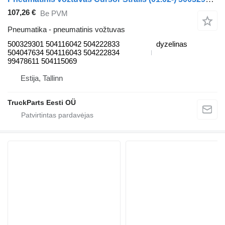
107,26 €
Be PVM
Pneumatika - pneumatinis vožtuvas
500329301 504116042 504222833
dyzelinas
504047634 504116043 504222834
99478611 504115069
Estija, Tallinn
TruckParts Eesti OÜ