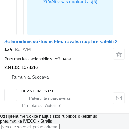
Solenoidinis vožtuvas Electrovalva cuplare sateliti 2041025 vilkiko IVECO STRALIS
16 €
Be PVM
Pneumatika - solenoidinis vožtuvas
2041025 1078316
Rumunija, Suceava
DEZSTORE S.R.L.
14
metai su „Autoline“
Užsiprenumeruokite naujus šios rubrikos skelbimus
pneumatika
IVECO - Stralis