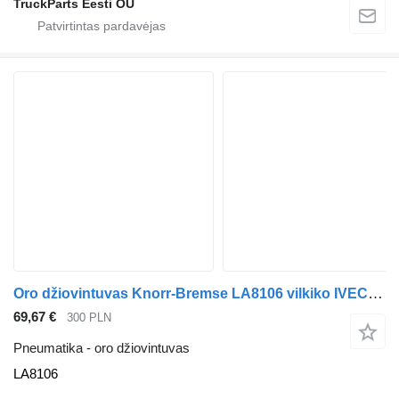
TruckParts Eesti OÜ
Oro džiovintuvas Knorr-Bremse LA8106 vilkiko IVECO Stralis
69,67 €
300 PLN
Pneumatika - oro džiovintuvas
LA8106