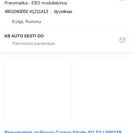
Pneumatika - EBS moduliatorius
4801040050 41211413
dyzelinas
Estija, Rummu
KB AUTO EESTI OÜ
Pneumatinis vožtuvas Cursor Stralis (01.02-) 500329301 vilkiko IVECO Stralis, Trakker (2002-)