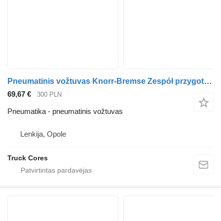
Pneumatinis vožtuvas Knorr-Bremse Zespół przygotowania powietrza LA8609 vilkiko IVECO Stralis
69,67 €
300 PLN
Pneumatika - pneumatinis vožtuvas
Lenkija, Opole
Truck Cores