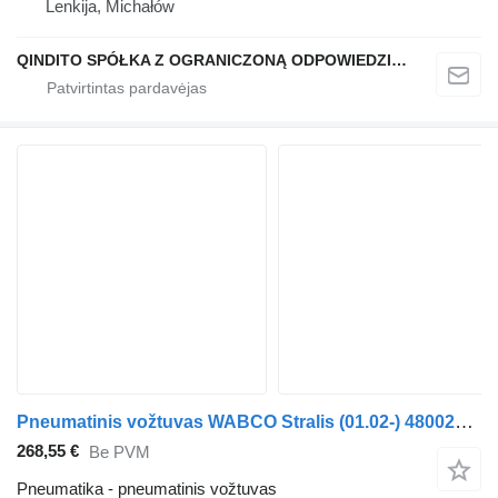
Lenkija, Michałów
QINDITO SPÓŁKA Z OGRANICZONĄ ODPOWIEDZIALNOŚCIĄ
Pneumatinis vožtuvas WABCO Stralis (01.02-) 4800200100 vilkiko IVECO Stralis, Trakker (2002-)
268,55 €
Be PVM
Pneumatika - pneumatinis vožtuvas