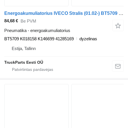
Energoakumuliatorius IVECO Stralis (01.02-) BT5709 vilkiko IVECO Stralis, Trakker (2002-)
84,68 €
Be PVM
Pneumatika - energoakumuliatorius
BT5709 K018158 K146699 41285169
dyzelinas
Estija, Tallinn
TruckParts Eesti OÜ