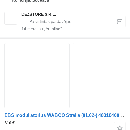
Rumunija, Suceava
DEZSTORE S.R.L.
14
metai su „Autoline“
EBS moduliatorius WABCO Stralis (01.02-) 4801040050 vilkiko IVECO Stralis, Trakker (2002-)
310 €