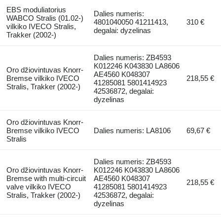
EBS moduliatorius
Dalies numeris:
WABCO Stralis (01.02-)
4801040050 41211413,
310 €
vilkiko IVECO Stralis,
degalai: dyzelinas
Trakker (2002-)
Dalies numeris: ZB4593
K012246 K043830 LA8606
Oro džiovintuvas Knorr-
AE4560 K048307
Bremse vilkiko IVECO
218,55 €
41285081 5801414923
Stralis, Trakker (2002-)
42536872, degalai:
dyzelinas
Oro džiovintuvas Knorr-
Bremse vilkiko IVECO
Dalies numeris: LA8106
69,67 €
Stralis
Dalies numeris: ZB4593
Oro džiovintuvas Knorr-
K012246 K043830 LA8606
Bremse with multi-circuit
AE4560 K048307
218,55 €
valve vilkiko IVECO
41285081 5801414923
Stralis, Trakker (2002-)
42536872, degalai:
dyzelinas