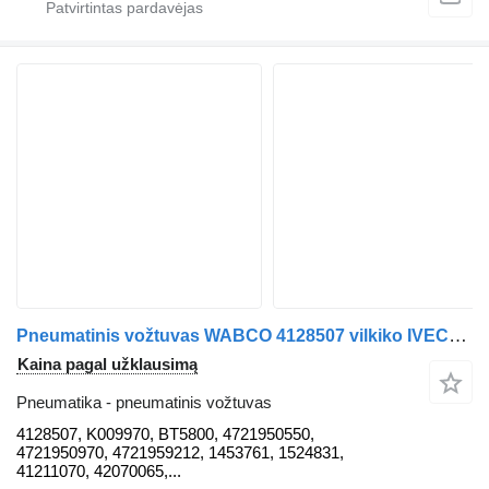
Pneumatinis vožtuvas WABCO 4128507 vilkiko IVECO STRALIS
Kaina pagal užklausimą
Pneumatika - pneumatinis vožtuvas
4128507, K009970, BT5800, 4721950550,
4721950970, 4721959212, 1453761, 1524831,
41211070, 42070065,...