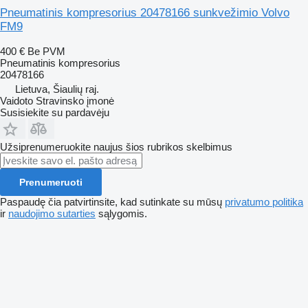
Pneumatinis kompresorius 20478166 sunkvežimio Volvo
FM9
400 €
Be PVM
Pneumatinis kompresorius
20478166
Lietuva, Šiaulių raj.
Vaidoto Stravinsko įmonė
Susisiekite su pardavėju
Užsiprenumeruokite naujus šios rubrikos skelbimus
Prenumeruoti
Paspaudę čia patvirtinsite, kad sutinkate su mūsų
privatumo politika
ir
naudojimo sutarties
sąlygomis.