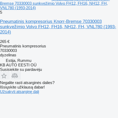
Bremse 70330003 sunkvežimio Volvo FH12, FH16, NH12, FH,
VNL780 (1993-2014)
5
Pneumatinis kompresorius Knorr-Bremse 70330003
sunkvežimio Volvo FH12, FH16, NH12, FH, VNL780 (1993-
2014)
265 €
Pneumatinis kompresorius
70330003
dyzelinas
Estija, Rummu
KB AUTO EESTI OÜ
Susisiekite su pardavėju
Negalite rasti atsarginės dalies?
Išsiųskite užklausą dabar!
Užsakyti atsarginę dalį