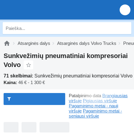
Atsarginės dalys
Atsarginės dalys Volvo Trucks
Pneu
Sunkvežimių pneumatiniai kompresoriai
Volvo
71 skelbimai:
Sunkvežimių pneumatiniai kompresoriai Volvo
Kaina:
46 € - 1 300 €
Patalpinimo data
Brangiausias
viršuje
Pigiausias viršuje
Pagaminimo metai - nauji
viršuje
Pagaminimo metai -
seniausi viršuje