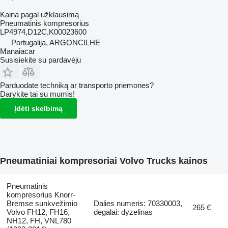
Kaina pagal užklausimą
Pneumatinis kompresorius
LP4974,D12C,K00023600
Portugalija, ARGONCILHE
Manaiacar
Susisiekite su pardavėju
Parduodate techniką ar transporto priemones?
Darykite tai su mumis!
Įdėti skelbimą
Pneumatiniai kompresoriai Volvo Trucks kainos
Pneumatinis
kompresorius Knorr-
Bremse sunkvežimio
Dalies numeris: 70330003,
265 €
Volvo FH12, FH16,
degalai: dyzelinas
NH12, FH, VNL780