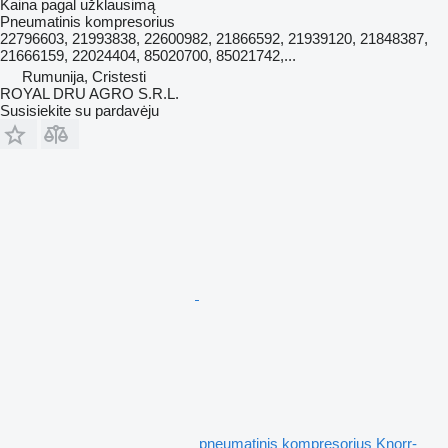
Kaina pagal užklausimą
Pneumatinis kompresorius
22796603, 21993838, 22600982, 21866592, 21939120, 21848387,
21666159, 22024404, 85020700, 85021742,...
Rumunija, Cristesti
ROYAL DRU AGRO S.R.L.
Susisiekite su pardavėju
pneumatinis kompresorius Knorr-