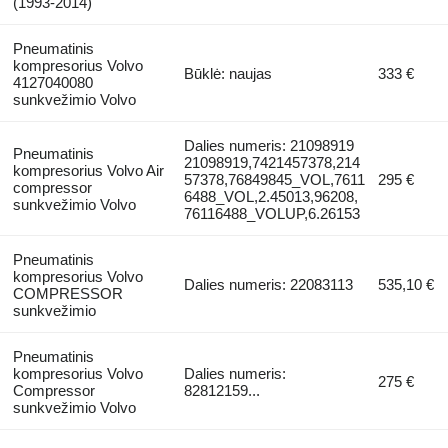
(1993-2014)
Pneumatinis
kompresorius Volvo
Būklė: naujas
333 €
4127040080
sunkvežimio Volvo
Dalies numeris: 21098919
Pneumatinis
21098919,7421457378,214
kompresorius Volvo Air
57378,76849845_VOL,7611
295 €
compressor
6488_VOL,2.45013,96208,
sunkvežimio Volvo
76116488_VOLUP,6.26153
Pneumatinis
kompresorius Volvo
Dalies numeris: 22083113
535,10 €
COMPRESSOR
sunkvežimio
Pneumatinis
kompresorius Volvo
Dalies numeris:
275 €
Compressor
82812159...
sunkvežimio Volvo