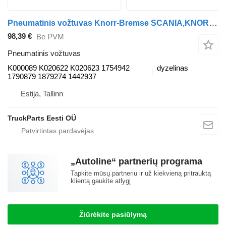
Pneumatinis vožtuvas Knorr-Bremse SCANIA,KNORR-BREMSE R-series (01.04-) K000089 autobuso Scania P,G,R,T-series (2004-2017)
98,39 €
Be PVM
Pneumatinis vožtuvas
K000089 K020622 K020623 1754942
dyzelinas
1790879 1879274 1442937
Estija, Tallinn
TruckParts Eesti OÜ
„Autoline“ partnerių programa
Tapkite mūsų partneriu ir už kiekvieną pritrauktą
klientą gaukite atlygį
Žiūrėkite pasiūlymą