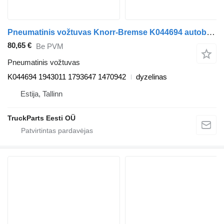
Pneumatinis vožtuvas Knorr-Bremse K044694 autobuso Scania K,N,F-series bus (2006-)
80,65 €
Be PVM
Pneumatinis vožtuvas
K044694 1943011 1793647 1470942
dyzelinas
Estija, Tallinn
TruckParts Eesti OÜ