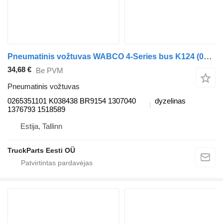
Pneumatinis vožtuvas WABCO 4-Series bus K124 (01.96-12.06) 0265351101 autobuso Scania 4-series bus (1995-2006)
34,68 €
Be PVM
Pneumatinis vožtuvas
0265351101 K038438 BR9154 1307040
dyzelinas
1376793 1518589
Estija, Tallinn
TruckParts Eesti OÜ