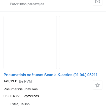
Pneumatinis vožtuvas Scania K-series (01.04-) 052114DV autobuso Scania K,N,F-series bus (2006-)
149,19 €
Be PVM
Pneumatinis vožtuvas
052114DV
dyzelinas
Estija, Tallinn