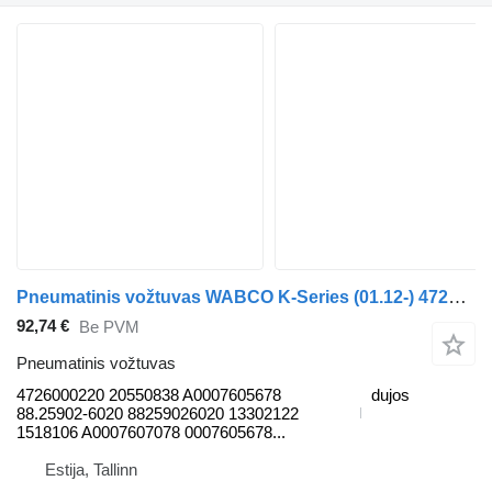
Pneumatinis vožtuvas WABCO K-Series (01.12-) 4726000220 autobuso Scania K,N,F-series bus (2006-)
92,74 €
Be PVM
Pneumatinis vožtuvas
4726000220 20550838 A0007605678
dujos
88.25902-6020 88259026020 13302122
1518106 A0007607078 0007605678...
Estija, Tallinn