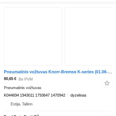
Pneumatinis vožtuvas Knorr-Bremse K-series (01.06-) K044694 autobuso Scania K,N,F-series bus (2006-)
80,65 €
Be PVM
Pneumatinis vožtuvas
K044694 1943011 1793647 1470942
dyzelinas
Estija, Tallinn