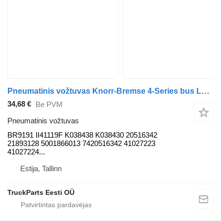
Pneumatinis vožtuvas Knorr-Bremse 4-Series bus L94 (01.96-12.06) BR9191 autobuso Scania 4-series bus (1995-2006)
34,68 €
Be PVM
Pneumatinis vožtuvas
BR9191 II41119F K038438 K038430 20516342
21893128 5001866013 7420516342 41027223
41027224...
Estija, Tallinn
TruckParts Eesti OÜ