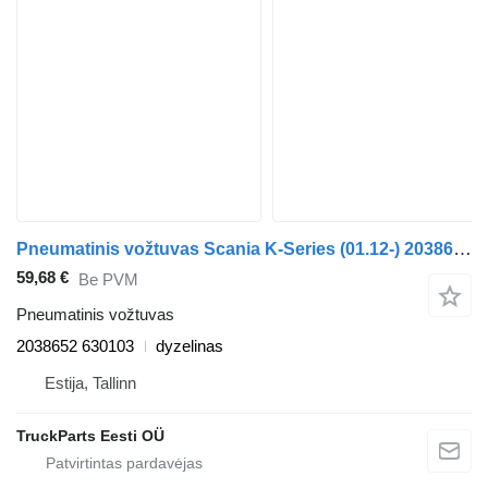
Pneumatinis vožtuvas Scania K-Series (01.12-) 2038652 630103 autobuso Scania K,N,F-series bus (2006-)
59,68 €
Be PVM
Pneumatinis vožtuvas
2038652 630103
dyzelinas
Estija, Tallinn
TruckParts Eesti OÜ