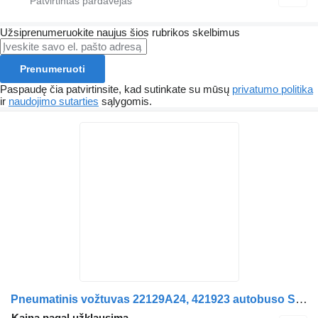
Užsiprenumeruokite naujus šios rubrikos skelbimus
Prenumeruoti
Paspaudę čia patvirtinsite, kad sutinkate su mūsų
privatumo politika
ir
naudojimo sutarties
sąlygomis.
Pneumatinis vožtuvas 22129A24, 421923 autobuso Scania 4-Series bus K114
Kaina pagal užklausimą