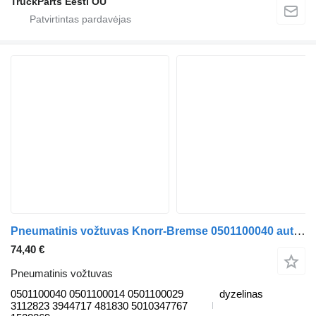
TruckParts Eesti OÜ
Pneumatinis vožtuvas Knorr-Bremse 0501100040 autobuso Scania K-Series (2016-)
74,40 €
Pneumatinis vožtuvas
0501100040 0501100014 0501100029
dyzelinas
3112823 3944717 481830 5010347767