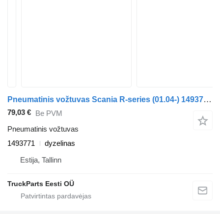
Pneumatinis vožtuvas Scania R-series (01.04-) 1493771 autobuso Scania P,G,R,T-series (2004-2017)
79,03 €
Be PVM
Pneumatinis vožtuvas
1493771
dyzelinas
Estija, Tallinn
TruckParts Eesti OÜ