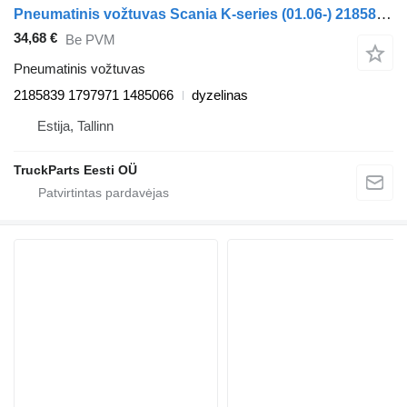
Pneumatinis vožtuvas Scania K-series (01.06-) 2185839 autobuso Scania K,N,F-series bus (2006-)
34,68 €
Be PVM
Pneumatinis vožtuvas
2185839 1797971 1485066
dyzelinas
Estija, Tallinn
TruckParts Eesti OÜ