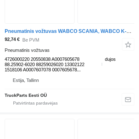
Pneumatinis vožtuvas WABCO SCANIA, WABCO K-Series (01.12-) 4726000220 autobuso Scania K,N,F-series bus (2006-)
92,74 €
Be PVM
Pneumatinis vožtuvas
4726000220 20550838 A0007605678
dujos
88.25902-6020 88259026020 13302122
1518106 A0007607078 0007605678...
Estija, Tallinn
TruckParts Eesti OÜ