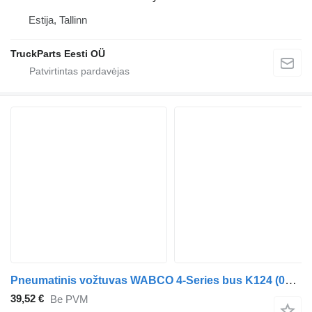
Estija, Tallinn
TruckParts Eesti OÜ
Pneumatinis vožtuvas WABCO 4-Series bus K124 (01.96-12.06) 9617230210 autobuso Scania 4-series bus (1995-2006)
39,52 €
Be PVM