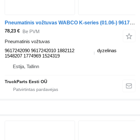
Pneumatinis vožtuvas WABCO K-series (01.06-) 9617242090 autobuso Scania K,N,F-series bus (2006-)
78,23 €
Be PVM
Pneumatinis vožtuvas
9617242090 9617242010 1882112
dyzelinas
1548207 1774969 1524319
Estija, Tallinn
TruckParts Eesti OÜ