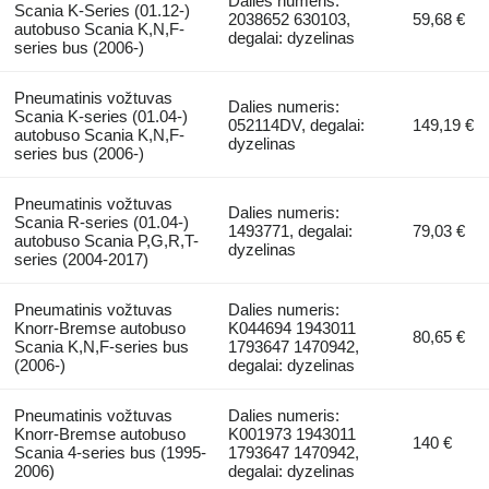
Dalies numeris:
Scania K-Series (01.12-)
2038652 630103,
59,68 €
autobuso Scania K,N,F-
degalai: dyzelinas
series bus (2006-)
Pneumatinis vožtuvas
Dalies numeris:
Scania K-series (01.04-)
052114DV, degalai:
149,19 €
autobuso Scania K,N,F-
dyzelinas
series bus (2006-)
Pneumatinis vožtuvas
Dalies numeris:
Scania R-series (01.04-)
1493771, degalai:
79,03 €
autobuso Scania P,G,R,T-
dyzelinas
series (2004-2017)
Pneumatinis vožtuvas
Dalies numeris:
Knorr-Bremse autobuso
K044694 1943011
80,65 €
Scania K,N,F-series bus
1793647 1470942,
(2006-)
degalai: dyzelinas
Pneumatinis vožtuvas
Dalies numeris:
Knorr-Bremse autobuso
K001973 1943011
140 €
Scania 4-series bus (1995-
1793647 1470942,
2006)
degalai: dyzelinas