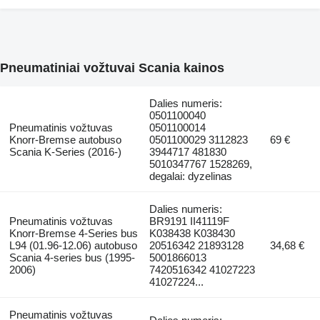
Pneumatiniai vožtuvai Scania kainos
Dalies numeris:
0501100040
Pneumatinis vožtuvas
0501100014
Knorr-Bremse autobuso
0501100029 3112823
69 €
Scania K-Series (2016-)
3944717 481830
5010347767 1528269,
degalai: dyzelinas
Dalies numeris:
Pneumatinis vožtuvas
BR9191 II41119F
Knorr-Bremse 4-Series bus
K038438 K038430
L94 (01.96-12.06) autobuso
20516342 21893128
34,68 €
Scania 4-series bus (1995-
5001866013
2006)
7420516342 41027223
41027224...
Pneumatinis vožtuvas