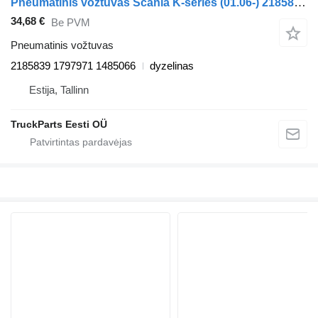
Pneumatinis vožtuvas Scania K-series (01.06-) 2185839 autobuso Scania K,N,F-series bus (2006-)
34,68 €
Be PVM
Pneumatinis vožtuvas
2185839 1797971 1485066
dyzelinas
Estija, Tallinn
TruckParts Eesti OÜ