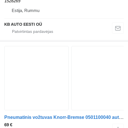
1528269
Estija, Rummu
KB AUTO EESTI OÜ
Pneumatinis vožtuvas Knorr-Bremse 0501100040 autobuso Scania K-Series (2016-)
69 €