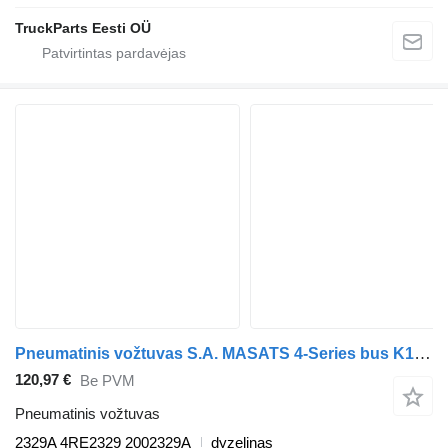
TruckParts Eesti OÜ
Pneumatinis vožtuvas S.A. MASATS 4-Series bus K124 (01.96-12.06) 2329A autobuso Scania 4-series bus (1995-2006)
120,97 €
Be PVM
Pneumatinis vožtuvas
2329A 4RE2329 2002329A
dyzelinas