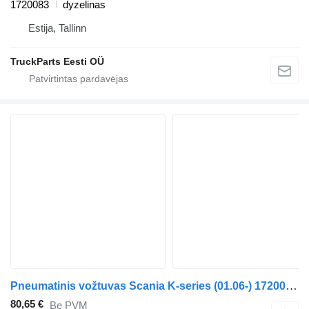
1720083
dyzelinas
Estija, Tallinn
TruckParts Eesti OÜ
Pneumatinis vožtuvas Scania K-series (01.06-) 1720083 autobuso Scania K,N,F-series bus (2006-)
80,65 €
Be PVM