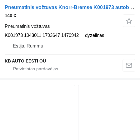
Pneumatinis vožtuvas Knorr-Bremse K001973 autobuso Scania 4-series bus (1995-2006)
140 €
Pneumatinis vožtuvas
K001973 1943011 1793647 1470942
dyzelinas
Estija, Rummu
KB AUTO EESTI OÜ