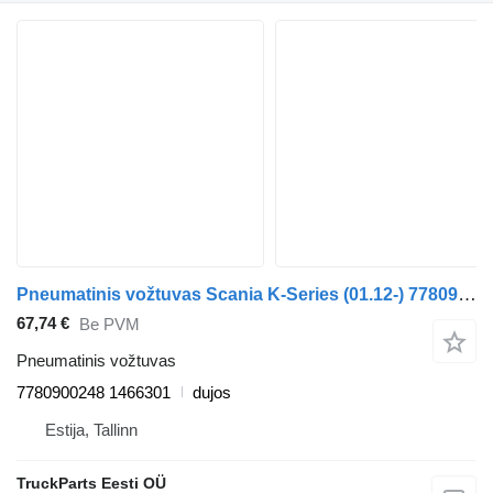
Pneumatinis vožtuvas Scania K-Series (01.12-) 7780900248 autobuso Scania K,N,F-series bus (2006-)
67,74 €
Be PVM
Pneumatinis vožtuvas
7780900248 1466301
dujos
Estija, Tallinn
TruckParts Eesti OÜ