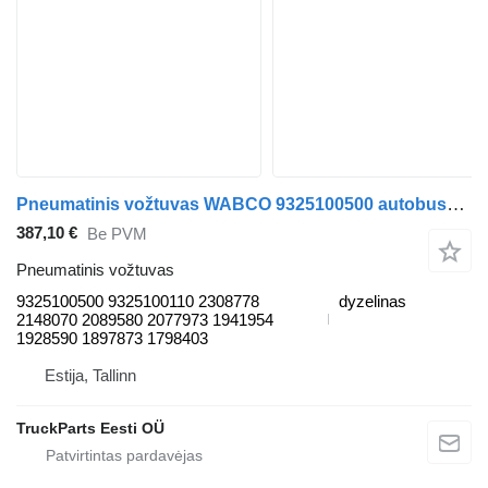
Pneumatinis vožtuvas WABCO 9325100500 autobuso Scania K,N,F-series bus (2006-)
387,10 €
Be PVM
Pneumatinis vožtuvas
9325100500 9325100110 2308778
dyzelinas
2148070 2089580 2077973 1941954
1928590 1897873 1798403
Estija, Tallinn
TruckParts Eesti OÜ