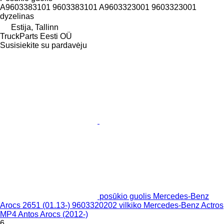
A9603383101 9603383101 A9603323001 9603323001
dyzelinas
Estija, Tallinn
TruckParts Eesti OÜ
Susisiekite su pardavėju
posūkio guolis Mercedes-Benz
Arocs 2651 (01.13-) 9603320202 vilkiko Mercedes-Benz Actros
MP4 Antos Arocs (2012-)
6