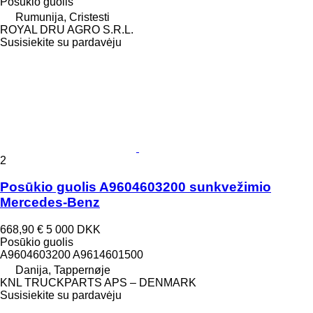
Posūkio guolis
Rumunija, Cristesti
ROYAL DRU AGRO S.R.L.
Susisiekite su pardavėju
2
Posūkio guolis A9604603200 sunkvežimio
Mercedes-Benz
668,90 €
5 000 DKK
Posūkio guolis
A9604603200 A9614601500
Danija, Tappernøje
KNL TRUCKPARTS APS – DENMARK
Susisiekite su pardavėju