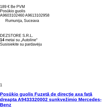
189 €
Be PVM
Posūkio guolis
A9603102460 A9613102958
Rumunija, Suceava
DEZSTORE S.R.L.
14
metai su „Autoline“
Susisiekite su pardavėju
1
Posūkio guolis Fuzetă de direcție axa față
dreapta A9433320002 sunkvežimio Mercedes-
Benz