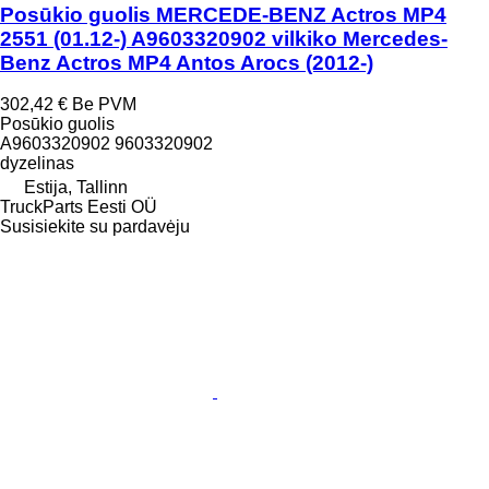
Posūkio guolis MERCEDE-BENZ Actros MP4
2551 (01.12-) A9603320902 vilkiko Mercedes-
Benz Actros MP4 Antos Arocs (2012-)
302,42 €
Be PVM
Posūkio guolis
A9603320902 9603320902
dyzelinas
Estija, Tallinn
TruckParts Eesti OÜ
Susisiekite su pardavėju