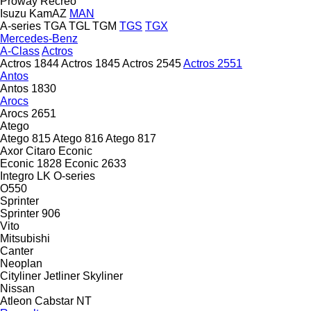
Proway
Recreo
Isuzu
KamAZ
MAN
A-series
TGA
TGL
TGM
TGS
TGX
Mercedes-Benz
A-Class
Actros
Actros 1844
Actros 1845
Actros 2545
Actros 2551
Antos
Antos 1830
Arocs
Arocs 2651
Atego
Atego 815
Atego 816
Atego 817
Axor
Citaro
Econic
Econic 1828
Econic 2633
Integro
LK
O-series
O550
Sprinter
Sprinter 906
Vito
Mitsubishi
Canter
Neoplan
Cityliner
Jetliner
Skyliner
Nissan
Atleon
Cabstar
NT