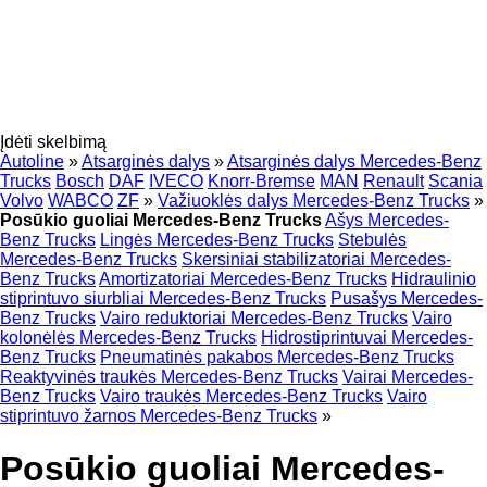
Įdėti skelbimą
Autoline
»
Atsarginės dalys
»
Atsarginės dalys Mercedes-Benz
Trucks
Bosch
DAF
IVECO
Knorr-Bremse
MAN
Renault
Scania
Volvo
WABCO
ZF
»
Važiuoklės dalys Mercedes-Benz Trucks
»
Posūkio guoliai Mercedes-Benz Trucks
Ašys Mercedes-
Benz Trucks
Lingės Mercedes-Benz Trucks
Stebulės
Mercedes-Benz Trucks
Skersiniai stabilizatoriai Mercedes-
Benz Trucks
Amortizatoriai Mercedes-Benz Trucks
Hidraulinio
stiprintuvo siurbliai Mercedes-Benz Trucks
Pusašys Mercedes-
Benz Trucks
Vairo reduktoriai Mercedes-Benz Trucks
Vairo
kolonėlės Mercedes-Benz Trucks
Hidrostiprintuvai Mercedes-
Benz Trucks
Pneumatinės pakabos Mercedes-Benz Trucks
Reaktyvinės traukės Mercedes-Benz Trucks
Vairai Mercedes-
Benz Trucks
Vairo traukės Mercedes-Benz Trucks
Vairo
stiprintuvo žarnos Mercedes-Benz Trucks
»
Posūkio guoliai Mercedes-