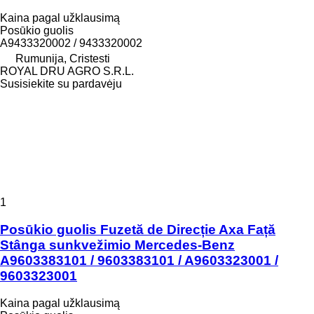
Kaina pagal užklausimą
Posūkio guolis
A9433320002 / 9433320002
Rumunija, Cristesti
ROYAL DRU AGRO S.R.L.
Susisiekite su pardavėju
1
Posūkio guolis Fuzetă de Direcție Axa Față
Stânga sunkvežimio Mercedes-Benz
A9603383101 / 9603383101 / A9603323001 /
9603323001
Kaina pagal užklausimą