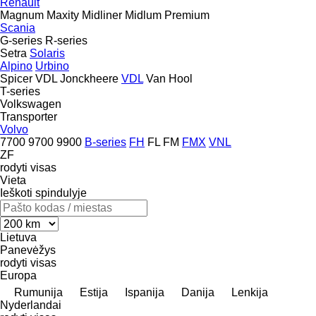
Renault
Magnum
Maxity
Midliner
Midlum
Premium
Scania
G-series
R-series
Setra
Solaris
Alpino
Urbino
Spicer
VDL Jonckheere
VDL
Van Hool
T-series
Volkswagen
Transporter
Volvo
7700
9700
9900
B-series
FH
FL
FM
FMX
VNL
ZF
rodyti visas
Vieta
Ieškoti spindulyje
Lietuva
Panevėžys
rodyti visas
Europa
Rumunija
Estija
Ispanija
Danija
Lenkija
Nyderlandai