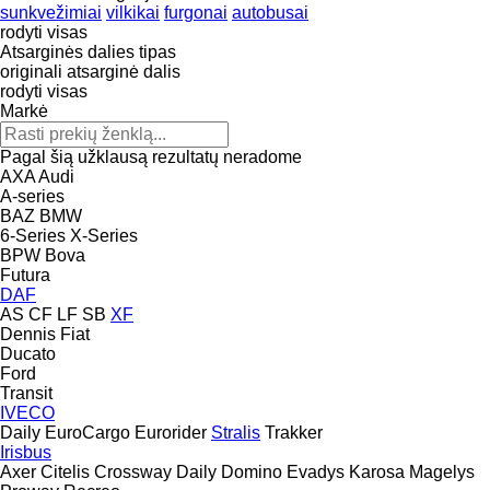
sunkvežimiai
vilkikai
furgonai
autobusai
rodyti visas
Atsarginės dalies tipas
originali atsarginė dalis
rodyti visas
Markė
Pagal šią užklausą rezultatų neradome
AXA
Audi
A-series
BAZ
BMW
6-Series
X-Series
BPW
Bova
Futura
DAF
AS
CF
LF
SB
XF
Dennis
Fiat
Ducato
Ford
Transit
IVECO
Daily
EuroCargo
Eurorider
Stralis
Trakker
Irisbus
Axer
Citelis
Crossway
Daily
Domino
Evadys
Karosa
Magelys