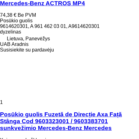
Mercedes-Benz ACTROS MP4
74,38 €
Be PVM
Posūkio guolis
9614620301, A 961 462 03 01, A9614620301
dyzelinas
Lietuva, Panevėžys
UAB Aradnis
Susisiekite su pardavėju
1
Posūkio guolis Fuzetă de Direcție Axa Față
Stânga Cod 9603323001 / 9603383701
sunkvežimio Mercedes-Benz Mercedes