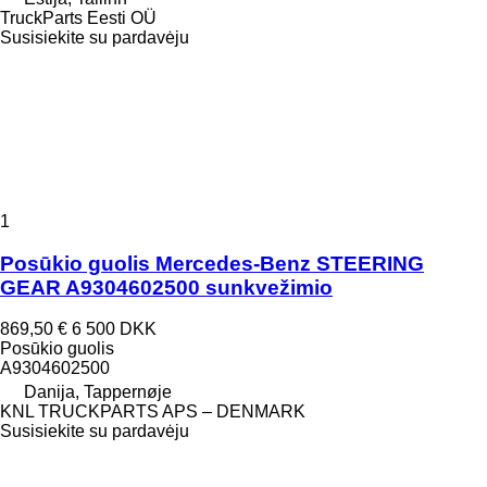
TruckParts Eesti OÜ
Susisiekite su pardavėju
1
Posūkio guolis Mercedes-Benz STEERING
GEAR A9304602500 sunkvežimio
869,50 €
6 500 DKK
Posūkio guolis
A9304602500
Danija, Tappernøje
KNL TRUCKPARTS APS – DENMARK
Susisiekite su pardavėju