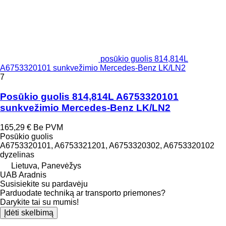
posūkio guolis 814,814L
A6753320101 sunkvežimio Mercedes-Benz LK/LN2
7
Posūkio guolis 814,814L A6753320101
sunkvežimio Mercedes-Benz LK/LN2
165,29 €
Be PVM
Posūkio guolis
A6753320101, A6753321201, A6753320302, A6753320102
dyzelinas
Lietuva, Panevėžys
UAB Aradnis
Susisiekite su pardavėju
Parduodate techniką ar transporto priemones?
Darykite tai su mumis!
Įdėti skelbimą