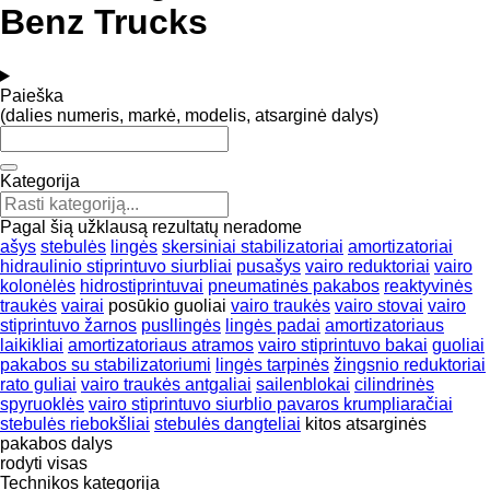
Benz Trucks
Paieška
(dalies numeris, markė, modelis, atsarginė dalys)
Kategorija
Pagal šią užklausą rezultatų neradome
ašys
stebulės
lingės
skersiniai stabilizatoriai
amortizatoriai
hidraulinio stiprintuvo siurbliai
pusašys
vairo reduktoriai
vairo
kolonėlės
hidrostiprintuvai
pneumatinės pakabos
reaktyvinės
traukės
vairai
posūkio guoliai
vairo traukės
vairo stovai
vairo
stiprintuvo žarnos
pusllingės
lingės padai
amortizatoriaus
laikikliai
amortizatoriaus atramos
vairo stiprintuvo bakai
guoliai
pakabos su stabilizatoriumi
lingės tarpinės
žingsnio reduktoriai
rato guliai
vairo traukės antgaliai
sailenblokai
cilindrinės
spyruoklės
vairo stiprintuvo siurblio pavaros krumpliaračiai
stebulės riebokšliai
stebulės dangteliai
kitos atsarginės
pakabos dalys
rodyti visas
Technikos kategorija