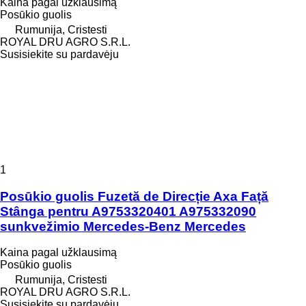
Kaina pagal užklausimą
Posūkio guolis
Rumunija, Cristesti
ROYAL DRU AGRO S.R.L.
Susisiekite su pardavėju
1
Posūkio guolis Fuzetă de Direcție Axa Față
Stânga pentru A9753320401 A975332090
sunkvežimio Mercedes-Benz Mercedes
Kaina pagal užklausimą
Posūkio guolis
Rumunija, Cristesti
ROYAL DRU AGRO S.R.L.
Susisiekite su pardavėju