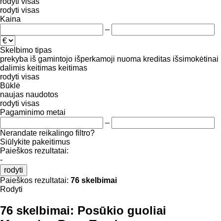
rodyti visas
rodyti visas
Kaina
–
Skelbimo tipas
prekyba
iš gamintojo
išperkamoji nuoma
kreditas
išsimokėtinai
dalimis
keitimas
keitimas
rodyti visas
Būklė
naujas
naudotos
rodyti visas
Pagaminimo metai
–
Nerandate reikalingo filtro?
Siūlykite pakeitimus
Paieškos rezultatai:
-
rodyti
Paieškos rezultatai:
76 skelbimai
Rodyti
76 skelbimai:
Posūkio guoliai