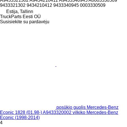
A9433321302 A9434210412 A9433340945 A0003330509
9433321302 9434210412 9433340945 0003330509
Estija, Tallinn
TruckParts Eesti OÜ
Susisiekite su pardavėju
posūkio guolis Mercedes-Benz
Econic 1828 (01.98-) A9433320002 vilkiko Mercedes-Benz
Econic (1998-2014)
4