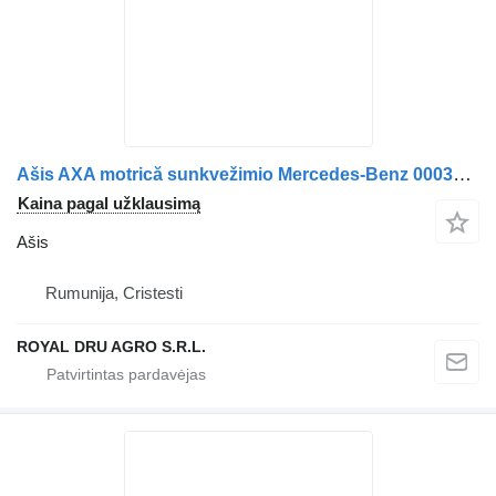
Ašis AXA motrică sunkvežimio Mercedes-Benz 0003500400 / 9423516601 / A0003500400 / A9423516601 / 9423530107 / A9423530107 / A9423500234 / 9423500234
Kaina pagal užklausimą
Ašis
Rumunija, Cristesti
ROYAL DRU AGRO S.R.L.