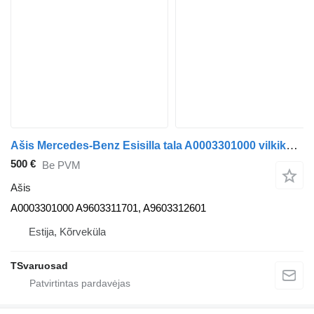
Ašis Mercedes-Benz Esisilla tala A0003301000 vilkiko Mercedes-Benz Actros
500 €
Be PVM
Ašis
A0003301000 A9603311701, A9603312601
Estija, Kõrveküla
TSvaruosad