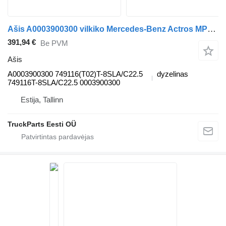
Ašis A0003900300 vilkiko Mercedes-Benz Actros MP5 (2019-)
391,94 €
Be PVM
Ašis
A0003900300 749116(T02)T-8SLA/C22.5
dyzelinas
749116T-8SLA/C22.5 0003900300
Estija, Tallinn
TruckParts Eesti OÜ