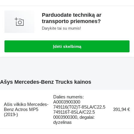
Parduodate techniką ar
transporto priemones?
Darykite tai su mumis!
Įdėti skelbimą
Ašys Mercedes-Benz Trucks kainos
Dalies numeris:
A0003900300
Ašis vilkiko Mercedes-
749116(T02)T-8SLA/C22.5
Benz Actros MP5
391,94 €
749116T-8SLA/C22.5
(2019-)
0003900300, degalai:
dyzelinas