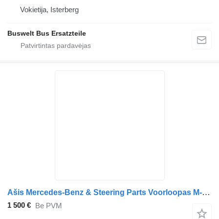
Vokietija, Isterberg
Buswelt Bus Ersatzteile
Ašis Mercedes-Benz & Steering Parts Voorloopas M-4,3LA/C17.5 MB MP 0003900300 sunkvežimio
1 500 €
Be PVM