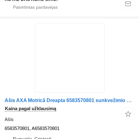
Ašis AXA Motrică Dreapta 6583570801 sunkvežimio Mercedes-Benz 6583570801 A6583570801 3463542517 A3463542517
Kaina pagal užklausimą
Ašis
6583570801, A6583570801
Rumunija, Cristesti