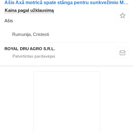
Ašis Axă motrică spate stânga pentru sunkvežimio Mercedes-Benz A9605201611 9605201611
Kaina pagal užklausimą
Ašis
Rumunija, Cristesti
ROYAL DRU AGRO S.R.L.