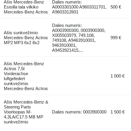
Ašis Mercedes-Benz
Dalies numeris:
Esisilla tala vilkiko
A0003301000 A9603311701,
500 €
Mercedes-Benz Actros
A9603312601
Dalies numeris:
A0003900300, 0003900300,
Ašis sunkvežimio
X005503979, 749.108,
Mercedes-Benz Actros
999 €
749108, A9463910001,
MP2 MP3 6x2 8x2
9463910001,
A9453921415,...
Ašis Mercedes-Benz
Actros 7,5t
Vorderachse
1 000 €
luftgefedert
sunkvežimio
Mercedes-Benz Actros
Ašis Mercedes-Benz &
Steering Parts
Voorloopas M-
Dalies numeris: 0003900300
1 500 €
4,3LA/C17.5 MB MP
sunkvežimio