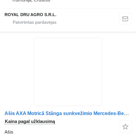
ROYAL DRU AGRO S.R.L.
Ašis AXA Motrică Stânga sunkvežimio Mercedes-Benz A9733570501 – 9733570501
Kaina pagal užklausimą
Ašis