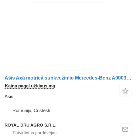
Ašis Axă motrică sunkvežimio Mercedes-Benz A0003500400 / 0003500400 / A9423516601 / 9423516601 / A0003504303 / 0003504303 / 9423502339 / A9423502339
Kaina pagal užklausimą
Ašis
Rumunija, Cristesti
ROYAL DRU AGRO S.R.L.