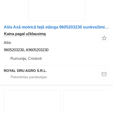
Ašis Axă motrică față stânga 9605203230 sunkvežimio Mercedes-Benz 9605203230 A9605203230
Kaina pagal užklausimą
Ašis
9605203230, A9605203230
Rumunija, Cristesti
ROYAL DRU AGRO S.R.L.