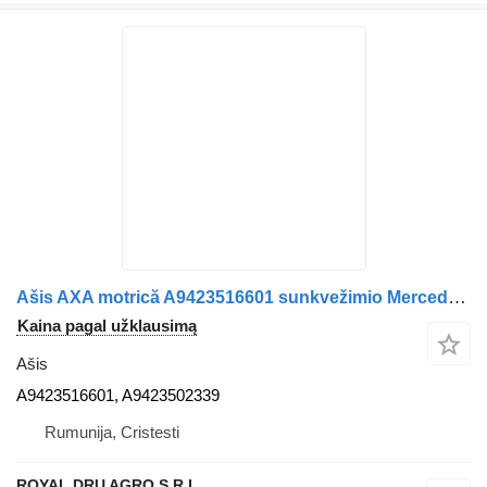
Ašis AXA motrică A9423516601 sunkvežimio Mercedes-Benz A9423516601 / A9423502339 – Second Hand, în stare bună
Kaina pagal užklausimą
Ašis
A9423516601, A9423502339
Rumunija, Cristesti
ROYAL DRU AGRO S.R.L.