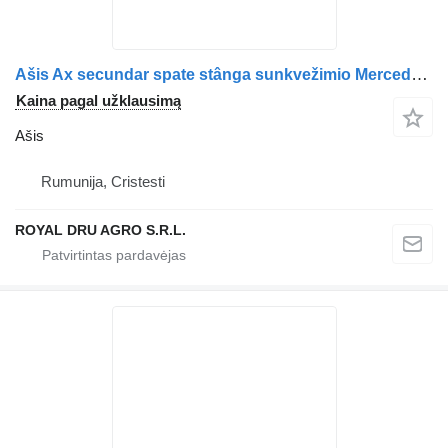
Ašis Ax secundar spate stânga sunkvežimio Mercedes-Benz A9605201611 9605201611
Kaina pagal užklausimą
Ašis
Rumunija, Cristesti
ROYAL DRU AGRO S.R.L.