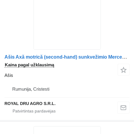
Ašis Axă motrică (second-hand) sunkvežimio Mercedes-Benz A9603510201 (9603510201)
Kaina pagal užklausimą
Ašis
Rumunija, Cristesti
ROYAL DRU AGRO S.R.L.