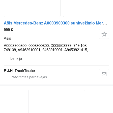
Ašis Mercedes-Benz A0003900300 sunkvežimio Mercedes-Benz Actros MP2 MP3 6x2 8x2
999 €
Ašis
A0003900300, 0003900300, X005503979, 749.108,
749108, A9463910001, 9463910001, A9453921415,...
Lenkija
F.U.H. TruckTrader