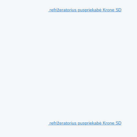
refrižeratorius puspriekabė Krone SD
refrižeratorius puspriekabė Krone SD