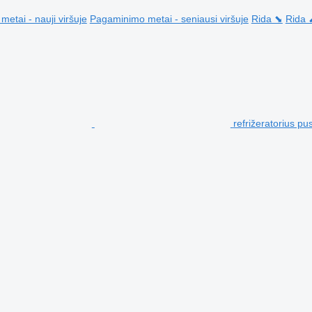
etai - nauji viršuje
Pagaminimo metai - seniausi viršuje
Rida ⬊
Rida 
refrižeratorius p