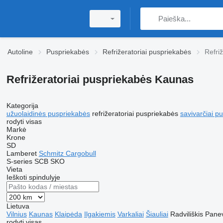
Autoline
Puspriekabės
Refrižeratoriai puspriekabės
Refri
Refrižeratoriai puspriekabės Kaunas
Kategorija
užuolaidinės puspriekabės
refrižeratoriai puspriekabės
savivarčiai p
rodyti visas
Markė
Krone
SD
Lamberet
Schmitz Cargobull
S-series
SCB
SKO
Vieta
Ieškoti spindulyje
Lietuva
Vilnius
Kaunas
Klaipėda
Ilgakiemis
Varkaliai
Šiauliai
Radviliškis
Pane
rodyti visas