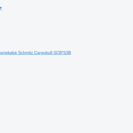
⬈
uspriekabė Schmitz Cargobull SCB*S3B