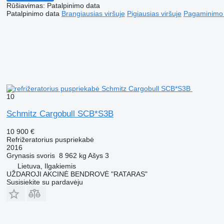
Rūšiavimas
:
Patalpinimo data
Patalpinimo data
Brangiausias viršuje
Pigiausias viršuje
Pagaminimo m
10
Schmitz Cargobull SCB*S3B
10 900 €
Refrižeratorius puspriekabė
2016
Grynasis svoris
8 962 kg
Ašys
3
Lietuva, Ilgakiemis
UŽDAROJI AKCINĖ BENDROVĖ "RATARAS"
Susisiekite su pardavėju