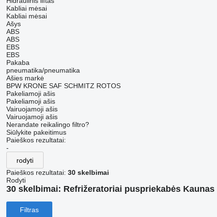
Hidraulinis liftas
Kabliai mėsai
Kabliai mėsai
Ašys
ABS
ABS
EBS
EBS
Pakaba
pneumatika/pneumatika
Ašies markė
BPW
KRONE
SAF
SCHMITZ ROTOS
Pakeliamoji ašis
Pakeliamoji ašis
Vairuojamoji ašis
Vairuojamoji ašis
Nerandate reikalingo filtro?
Siūlykite pakeitimus
Paieškos rezultatai:
-
rodyti
Paieškos rezultatai:
30 skelbimai
Rodyti
30 skelbimai:
Refrižeratoriai puspriekabės Kaunas
Filtras