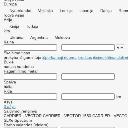
Europa
Nyderlandai
Vokietija
Lenkija
Ispanija
Danija
Rumu
rodyti visas
Azija
Kinija
Turkija
kita
Ukraina
Argentina
Moldova
Kaina
–
Skelbimo tipas
prekyba
iš gamintojo
išperkamoji nuoma
kreditas
išsimokėtinai dalim
Būklė
naujas
naudotos
Pagaminimo metai
–
Spalva
balta
Rida
–
km
Ašys
3 ašys
Šaldymo įrenginys
CARRIER - VECTOR
CARRIER - VECTOR 1550
CARRIER - VECTO
SLXe Spectrum
Darbo valandos (elektra)