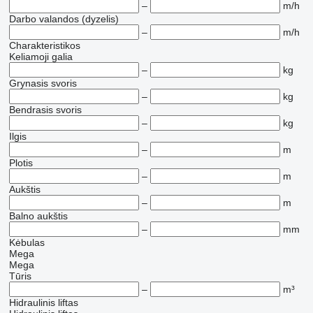
–
m/h
Darbo valandos (dyzelis)
–
m/h
Charakteristikos
Keliamoji galia
–
kg
Grynasis svoris
–
kg
Bendrasis svoris
–
kg
Ilgis
–
m
Plotis
–
m
Aukštis
–
m
Balno aukštis
–
mm
Kėbulas
Mega
Mega
Tūris
–
m³
Hidraulinis liftas