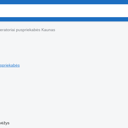
žeratoriai puspriekabės Kaunas
uspriekabės
vėžys