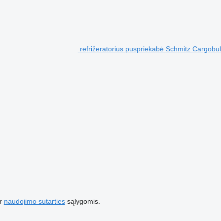
refrižeratorius puspriekabė Schmitz Cargobull
r
naudojimo sutarties
sąlygomis.