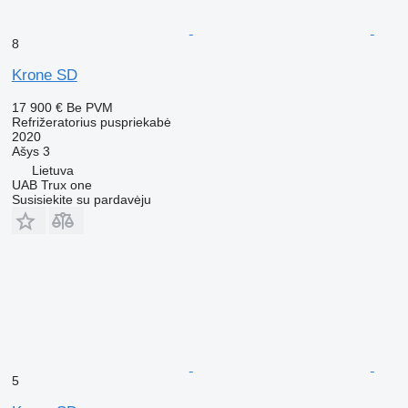
8
Krone SD
17 900 €
Be PVM
Refrižeratorius puspriekabė
2020
Ašys
3
Lietuva
UAB Trux one
Susisiekite su pardavėju
5