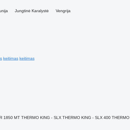
nija
Jungtinė Karalystė
Vengrija
is
keitimas
keitimas
R 1850 MT
THERMO KING - SLX
THERMO KING - SLX 400
THERMO 