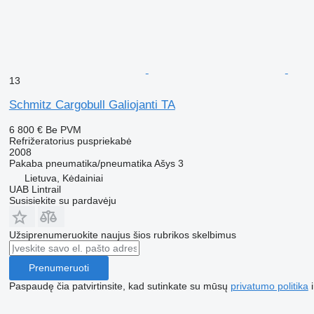
13
Schmitz Cargobull Galiojanti TA
6 800 €
Be PVM
Refrižeratorius puspriekabė
2008
Pakaba
pneumatika/pneumatika
Ašys
3
Lietuva, Kėdainiai
UAB Lintrail
Susisiekite su pardavėju
Užsiprenumeruokite naujus šios rubrikos skelbimus
Prenumeruoti
Paspaudę čia patvirtinsite, kad sutinkate su mūsų
privatumo politika
i