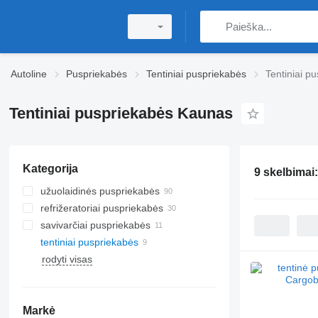
Autoline
Puspriekabės
Tentiniai puspriekabės
Tentiniai p
Tentiniai puspriekabės Kaunas
Kategorija
9 skelbimai
užuolaidinės puspriekabės
refrižeratoriai puspriekabės
savivarčiai puspriekabės
tentiniai puspriekabės
rodyti visas
Markė