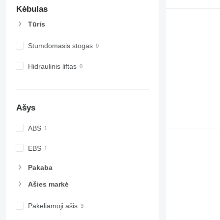
Kėbulas
Tūris
Stumdomasis stogas
Hidraulinis liftas
Ašys
ABS
EBS
Pakaba
Ašies markė
Pakeliamoji ašis