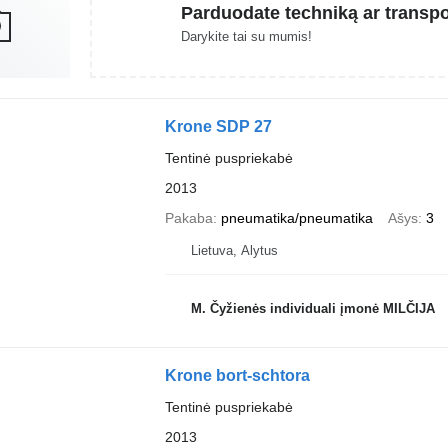
Parduodate techniką ar transp
Darykite tai su mumis!
Krone SDP 27
Tentinė puspriekabė
2013
Pakaba
pneumatika/pneumatika
Ašys
3
Lietuva, Alytus
M. Čyžienės individuali įmonė MILČIJA
Krone bort-schtora
Tentinė puspriekabė
2013