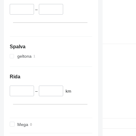
–
Spalva
geltona
Rida
–
km
Mega