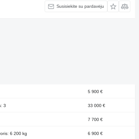
Susisiekite su pardavėju
5 900 €
: 3
33 000 €
7 700 €
oris: 6 200 kg
6 900 €