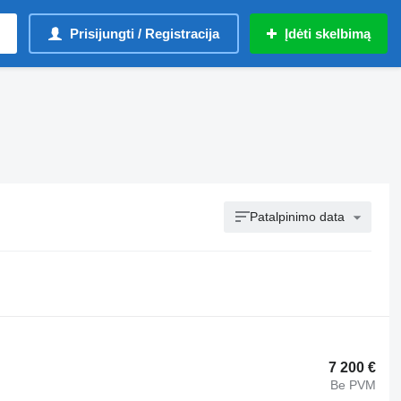
Prisijungti / Registracija
Įdėti skelbimą
Patalpinimo data
7 200 €
Be PVM