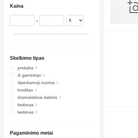
Lenkija
Argentina
Kaina
Italija
Estija
–
Vengrija
Nyderlandai
Prancūzija
rodyti visas
Skelbimo tipas
prekyba
iš gamintojo
išperkamoji nuoma
kreditas
išsimokėtinai dalimis
keitimas
keitimas
Pagaminimo metai