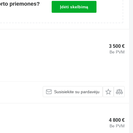
orto priemones?
Įdėti skelbimą
3 500 €
Be PVM
Susisiekite su pardavėju
4 800 €
Be PVM