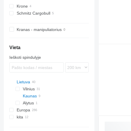
Krone
Schmitz Cargobull
SDP
Kranas - manipuliatorius
Vieta
Ieškoti spindulyje
Lietuva
Vilnius
Kaunas
Alytus
Europa
kita
Vokietija
Čekija
Ukraina