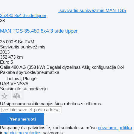
savivartis sunkvežimis MAN TGS
35.480 8x4 3 side tipper
38
MAN TGS 35.480 8x4 3 side tipper
35 000 €
Be PVM
Savivartis sunkvežimis
2013
352 473 km
Euro 5
Galia
480 AG (353 kW)
Degalai
dyzelinas
Ašių konfigūracija
8x4
Pakaba
spyruoklė/pneumatika
Lietuva, Plungė
UAB VENSVA
Susisiekite su pardavėju
Užsiprenumeruokite naujus šios rubrikos skelbimus
Prenumeruoti
Paspaudę čia patvirtinsite, kad sutinkate su mūsų
privatumo politika
ir
naudojimo sutarties
sąlygomis.