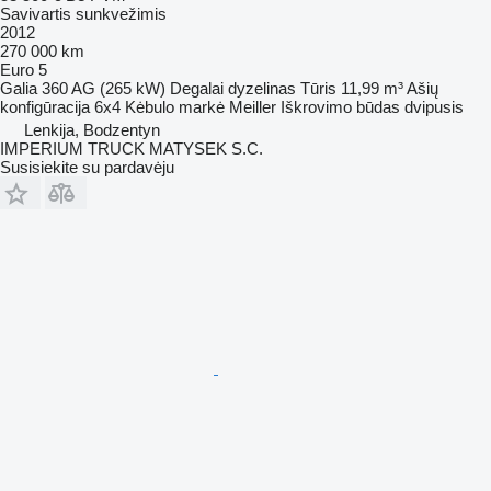
Savivartis sunkvežimis
2012
270 000 km
Euro 5
Galia
360 AG (265 kW)
Degalai
dyzelinas
Tūris
11,99 m³
Ašių
konfigūracija
6x4
Kėbulo markė
Meiller
Iškrovimo būdas
dvipusis
Lenkija, Bodzentyn
IMPERIUM TRUCK MATYSEK S.C.
Susisiekite su pardavėju