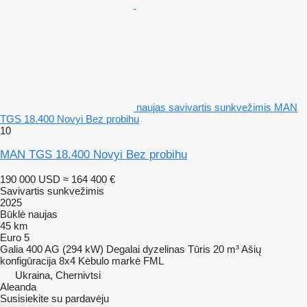
naujas savivartis sunkvežimis MAN
TGS 18.400 Novyi Bez probihu
10
MAN TGS 18.400 Novyi Bez probihu
190 000 USD
≈ 164 400 €
Savivartis sunkvežimis
2025
Būklė
naujas
45 km
Euro 5
Galia
400 AG (294 kW)
Degalai
dyzelinas
Tūris
20 m³
Ašių
konfigūracija
8x4
Kėbulo markė
FML
Ukraina, Chernivtsi
Aleanda
Susisiekite su pardavėju