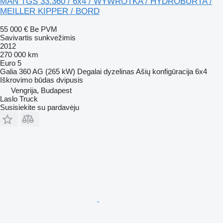
MAN TGS 33.360 / 6x4 / WYWROTKA / HYDROBURTA /
MEILLER KIPPER / BORD
55 000 €
Be PVM
Savivartis sunkvežimis
2012
270 000 km
Euro 5
Galia
360 AG (265 kW)
Degalai
dyzelinas
Ašių konfigūracija
6x4
Iškrovimo būdas
dvipusis
Vengrija, Budapest
Laslo Truck
Susisiekite su pardavėju