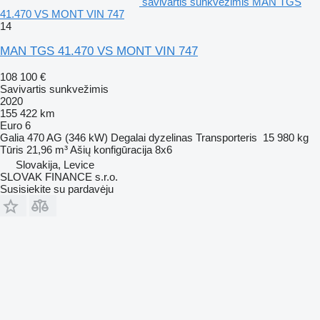
savivartis sunkvežimis MAN TGS
41.470 VS MONT VIN 747
14
MAN TGS 41.470 VS MONT VIN 747
108 100 €
Savivartis sunkvežimis
2020
155 422 km
Euro 6
Galia
470 AG (346 kW)
Degalai
dyzelinas
Transporteris
15 980 kg
Tūris
21,96 m³
Ašių konfigūracija
8x6
Slovakija, Levice
SLOVAK FINANCE s.r.o.
Susisiekite su pardavėju