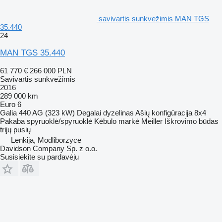
savivartis sunkvežimis MAN TGS
35.440
24
MAN TGS 35.440
61 770 €
266 000 PLN
Savivartis sunkvežimis
2016
289 000 km
Euro 6
Galia
440 AG (323 kW)
Degalai
dyzelinas
Ašių konfigūracija
8x4
Pakaba
spyruoklė/spyruoklė
Kėbulo markė
Meiller
Iškrovimo būdas
trijų pusių
Lenkija, Modliborzyce
Davidson Company Sp. z o.o.
Susisiekite su pardavėju