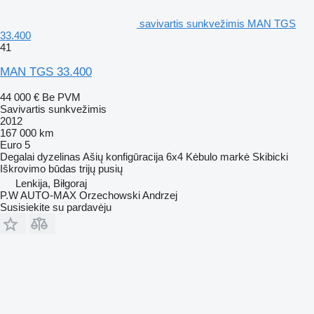
savivartis sunkvežimis MAN TGS
33.400
41
MAN TGS 33.400
44 000 €
Be PVM
Savivartis sunkvežimis
2012
167 000 km
Euro 5
Degalai
dyzelinas
Ašių konfigūracija
6x4
Kėbulo markė
Skibicki
Iškrovimo būdas
trijų pusių
Lenkija, Biłgoraj
P.W AUTO-MAX Orzechowski Andrzej
Susisiekite su pardavėju