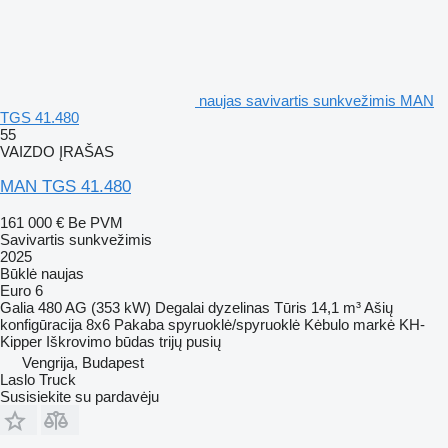
naujas savivartis sunkvežimis MAN
TGS 41.480
55
VAIZDO ĮRAŠAS
MAN TGS 41.480
161 000 €
Be PVM
Savivartis sunkvežimis
2025
Būklė
naujas
Euro 6
Galia
480 AG (353 kW)
Degalai
dyzelinas
Tūris
14,1 m³
Ašių
konfigūracija
8x6
Pakaba
spyruoklė/spyruoklė
Kėbulo markė
KH-
Kipper
Iškrovimo būdas
trijų pusių
Vengrija, Budapest
Laslo Truck
Susisiekite su pardavėju