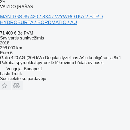
39
VAIZDO ĮRAŠAS
MAN TGS 35.420 / 8X4 / WYWROTKA 2 STR. /
HYDROBURTA / BORDMATIC / AU
71 400 €
Be PVM
Savivartis sunkvežimis
2018
398 000 km
Euro 6
Galia
420 AG (309 kW)
Degalai
dyzelinas
Ašių konfigūracija
8x4
Pakaba
spyruoklė/spyruoklė
Iškrovimo būdas
dvipusis
Vengrija, Budapest
Laslo Truck
Susisiekite su pardavėju