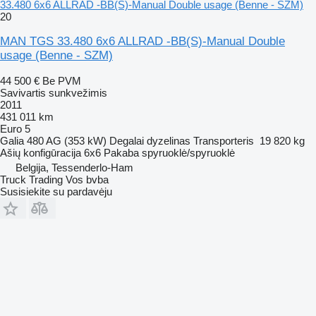
33.480 6x6 ALLRAD -BB(S)-Manual Double usage (Benne - SZM)
20
MAN TGS 33.480 6x6 ALLRAD -BB(S)-Manual Double
usage (Benne - SZM)
44 500 €
Be PVM
Savivartis sunkvežimis
2011
431 011 km
Euro 5
Galia
480 AG (353 kW)
Degalai
dyzelinas
Transporteris
19 820 kg
Ašių konfigūracija
6x6
Pakaba
spyruoklė/spyruoklė
Belgija, Tessenderlo-Ham
Truck Trading Vos bvba
Susisiekite su pardavėju