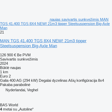
naujas savivartis sunkvežimis MAN
TGS 41.400 TGS 8X4 NEW! 21m3 tipper Steelsuspension Big-Axle
Man
21
MAN TGS 41.400 TGS 8X4 NEW! 21m3 tipper
Steelsuspension Big-Axle Man
126 900 €
Be PVM
Savivartis sunkvežimis
2024
Būklė
naujas
1 km
Euro 2
Galia
400 AG (294 kW)
Degalai
dyzelinas
Ašių konfigūracija
8x4
Pakaba
parabolinė
Nyderlandai, Veghel
BAS World
4
metai su „Autoline“