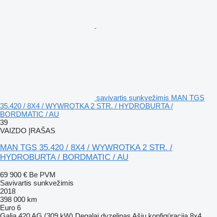
savivartis sunkvežimis MAN TGS
35.420 / 8X4 / WYWROTKA 2 STR. / HYDROBURTA /
BORDMATIC / AU
39
VAIZDO ĮRAŠAS
MAN TGS 35.420 / 8X4 / WYWROTKA 2 STR. /
HYDROBURTA / BORDMATIC / AU
69 900 €
Be PVM
Savivartis sunkvežimis
2018
398 000 km
Euro 6
Galia
420 AG (309 kW)
Degalai
dyzelinas
Ašių konfigūracija
8x4