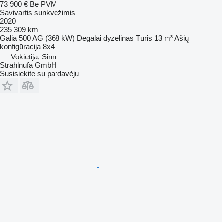
73 900 €
Be PVM
Savivartis sunkvežimis
2020
235 309 km
Galia
500 AG (368 kW)
Degalai
dyzelinas
Tūris
13 m³
Ašių
konfigūracija
8x4
Vokietija, Sinn
Strahlnufa GmbH
Susisiekite su pardavėju