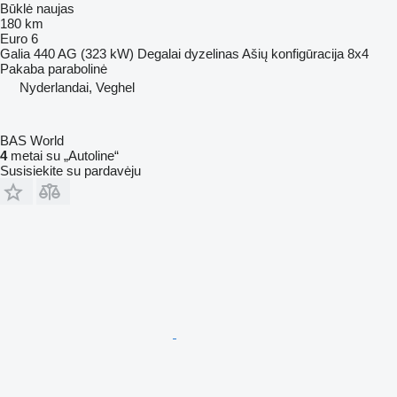
Būklė
naujas
180 km
Euro 6
Galia
440 AG (323 kW)
Degalai
dyzelinas
Ašių konfigūracija
8x4
Pakaba
parabolinė
Nyderlandai, Veghel
BAS World
4
metai su „Autoline“
Susisiekite su pardavėju