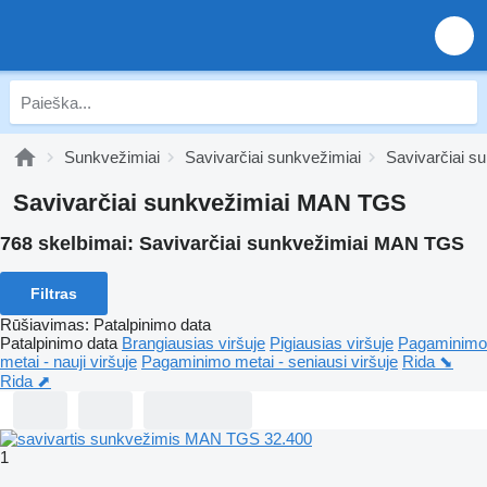
Sunkvežimiai
Savivarčiai sunkvežimiai
Savivarčiai s
Savivarčiai sunkvežimiai MAN TGS
768 skelbimai:
Savivarčiai sunkvežimiai MAN TGS
Filtras
Rūšiavimas
:
Patalpinimo data
Patalpinimo data
Brangiausias viršuje
Pigiausias viršuje
Pagaminimo
metai - nauji viršuje
Pagaminimo metai - seniausi viršuje
Rida ⬊
Rida ⬈
1