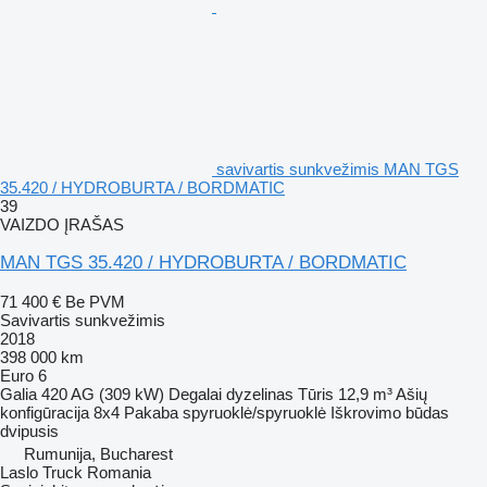
savivartis sunkvežimis MAN TGS
35.420 / HYDROBURTA / BORDMATIC
39
VAIZDO ĮRAŠAS
MAN TGS 35.420 / HYDROBURTA / BORDMATIC
71 400 €
Be PVM
Savivartis sunkvežimis
2018
398 000 km
Euro 6
Galia
420 AG (309 kW)
Degalai
dyzelinas
Tūris
12,9 m³
Ašių
konfigūracija
8x4
Pakaba
spyruoklė/spyruoklė
Iškrovimo būdas
dvipusis
Rumunija, Bucharest
Laslo Truck Romania