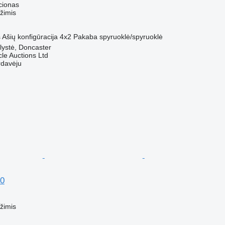
cionas
žimis
s
Ašių konfigūracija
4x2
Pakaba
spyruoklė/spyruoklė
lystė, Doncaster
le Auctions Ltd
rdavėju
0
M
žimis