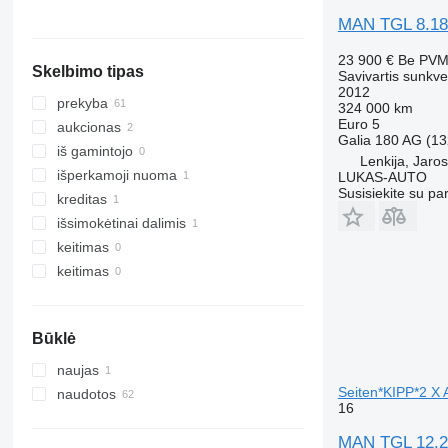
TGS 28.480
Danija
MAN TGL 8.18
TGS 32.400
Nyderlandai
TGS 32.420
rodyti visas
23 900 €
Be PV
Skelbimo tipas
TGS 33.360
Savivartis sunkve
2012
TGS 33.400
prekyba
324 000 km
TGS 33.440
Euro 5
aukcionas
Galia
180 AG (13
TGS 33.480
iš gamintojo
Lenkija, Jaro
TGS 33.520
išperkamoji nuoma
LUKAS-AUTO
TGS 35.400
Susisiekite su pa
kreditas
TGS 35.420
išsimokėtinai dalimis
TGS 35.430
keitimas
TGS 35.440
keitimas
TGS 35.460
TGS 35.470
TGS 35.480
Būklė
TGS 35.500
naujas
TGS 35.510
Seiten*KIPP*2 X
naudotos
16
TGS 35.520
TGS 35.540
MAN TGL 12.2