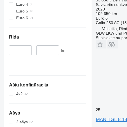
Euro 4
Savivartis sunkve
2020
Euro 5
109 650 km
Euro 6
Euro 6
Galia
250 AG (18
Vokietija, Rie
GLW LKW und P
Rida
Susisiekite su pa
–
km
Ašių konfigūracija
4x2
25
Ašys
MAN TGL 8.18
2 ašys