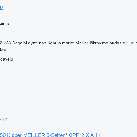
0
M
žimis
2 kW)
Degalai
dyzelinas
Kėbulo markė
Meiller
Iškrovimo būdas
trijų pu
sław
rdavėju
 AHK
50 Kipper MEILLER 3-Seiten*KIPP*2 X AHK