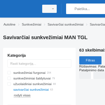
Autoline
Sunkvežimiai
Savivarčiai sunkvežimiai
Savivarči
Savivarčiai sunkvežimiai MAN TGL
63 skelbimai
Kategorija
Filtras
Rūšiavimas
:
Pata
Patalpinimo data
sunkvežimiai furgonai
sunkvežiminiai šaldytuvai
užuolaidiniai sunkvežimiai
savivarčiai sunkvežimiai
rodyti visas