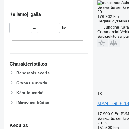
Auk
Savivartis sunkve
2011
Keliamoji galia
176 932 km
Degalai
dyzelina
Jungtinė Kara
–
kg
Commercial Vehic
Susisiekite su pa
Charakteristikos
Bendrasis svoris
Grynasis svoris
Kėbulo markė
13
Iškrovimo būdas
MAN TGL 8.18
17 900 €
Be PV
Savivartis sunkve
2013
Kėbulas
151 500 km