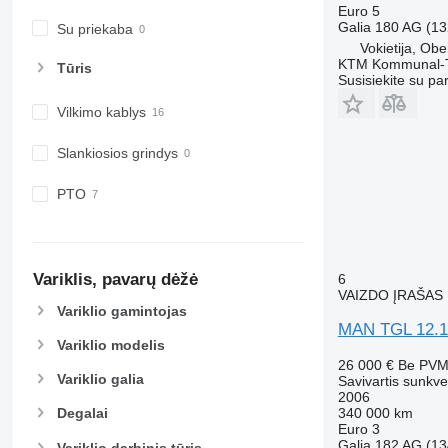
Euro 5
Galia
180 AG (13
Su priekaba
Vokietija, Ob
KTM Kommunal-T
Tūris
Susisiekite su pa
Vilkimo kablys
Slankiosios grindys
PTO
Variklis, pavarų dėžė
6
VAIZDO ĮRAŠAS
Variklio gamintojas
MAN TGL 12.1
Variklio modelis
26 000 €
Be PV
Variklio galia
Savivartis sunkve
2006
340 000 km
Degalai
Euro 3
Galia
182 AG (13
Variklio darbinis tūris