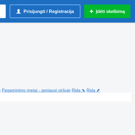
Prisijungti / Registracija
Įdėti skelbimą
e
Pagaminimo metai - seniausi viršuje
Rida ⬊
Rida ⬈