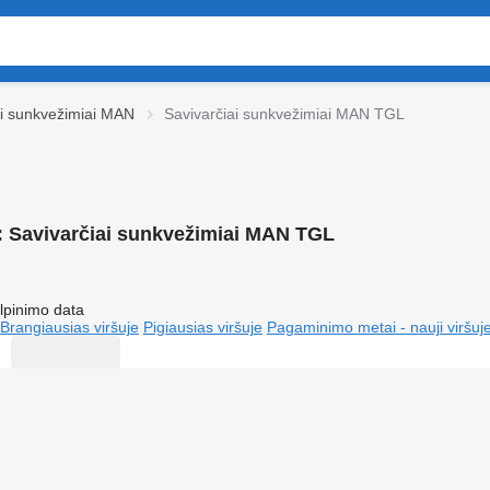
ai sunkvežimiai MAN
Savivarčiai sunkvežimiai MAN TGL
:
Savivarčiai sunkvežimiai MAN TGL
lpinimo data
Brangiausias viršuje
Pigiausias viršuje
Pagaminimo metai - nauji viršuj