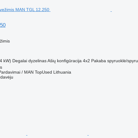
50
M
žimis
4 kW)
Degalai
dyzelinas
Ašių konfigūracija
4x2
Pakaba
spyruoklė/spyru
us
Pardavimai / MAN TopUsed Lithuania
rdavėju