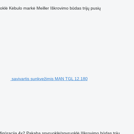
oklė
Kėbulo markė
Meiller
Iškrovimo būdas
trijų pusių
savivartis sunkvežimis MAN TGL 12.180
figūracija
4x2
Pakaba
spyruoklė/spyruoklė
Iškrovimo būdas
trijų