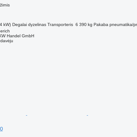
žimis
4 kW)
Degalai
dyzelinas
Transporteris
6 390 kg
Pakaba
pneumatika/p
derich
KW Handel GmbH
rdavėju
0