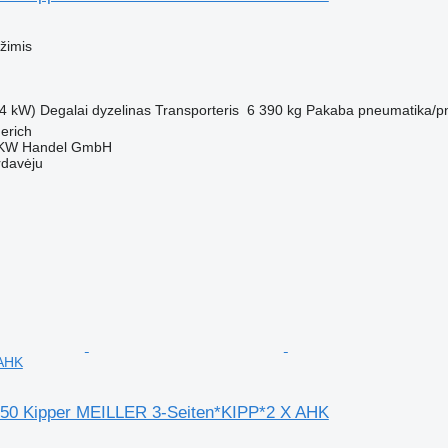
M
žimis
4 kW)
Degalai
dyzelinas
Transporteris
6 390 kg
Pakaba
pneumatika/p
derich
KW Handel GmbH
rdavėju
 AHK
50 Kipper MEILLER 3-Seiten*KIPP*2 X AHK
M