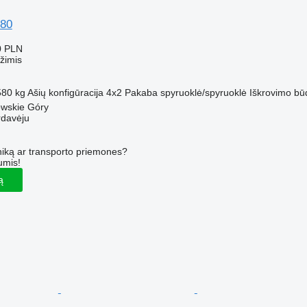
80
0 PLN
žimis
580 kg
Ašių konfigūracija
4x2
Pakaba
spyruoklė/spyruoklė
Iškrovimo bū
owskie Góry
rdavėju
iką ar transporto priemones?
umis!
ą