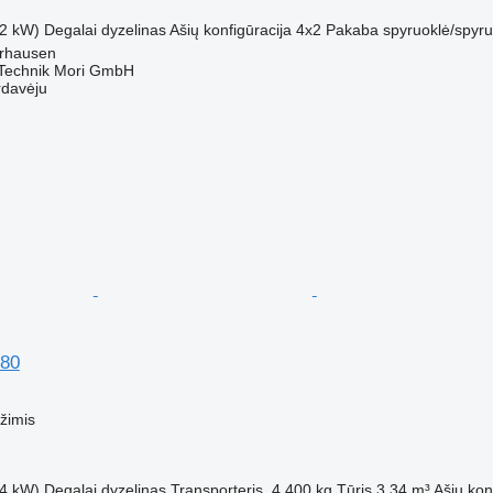
2 kW)
Degalai
dyzelinas
Ašių konfigūracija
4x2
Pakaba
spyruoklė/spyru
erhausen
echnik Mori GmbH
rdavėju
80
M
žimis
4 kW)
Degalai
dyzelinas
Transporteris
4 400 kg
Tūris
3,34 m³
Ašių kon