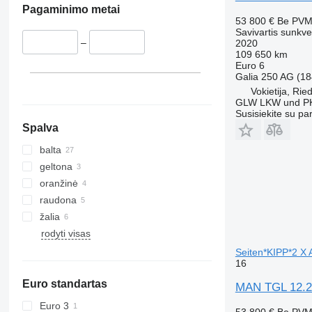
TGS 37.440
Pagaminimo metai
53 800 €
Be PV
TGS 40.400
Savivartis sunkve
TGS 41.400
–
2020
109 650 km
TGS 41.420
Euro 6
TGS 41.430
Galia
250 AG (18
TGS 41.440
Vokietija, Rie
GLW LKW und P
TGS 41.460
Susisiekite su pa
TGS 41.470
Spalva
TGS 41.480
balta
TGS 41.510
geltona
TGS 41.520
oranžinė
TGS 49.460
raudona
TGS 49.480
žalia
TGS 50.460
rodyti visas
Seiten*KIPP*2 X
16
Euro standartas
MAN TGL 12.2
Euro 3
53 800 €
Be PV