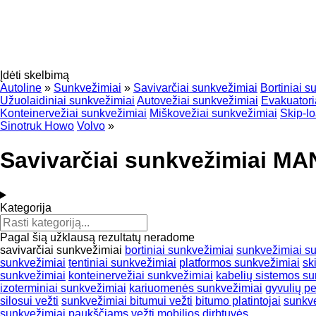
Įdėti skelbimą
Autoline
»
Sunkvežimiai
»
Savivarčiai sunkvežimiai
Bortiniai s
Užuolaidiniai sunkvežimiai
Autovežiai sunkvežimiai
Evakuatori
Konteinervežiai sunkvežimiai
Miškovežiai sunkvežimiai
Skip-l
Sinotruk Howo
Volvo
»
Savivarčiai sunkvežimiai MA
Kategorija
Pagal šią užklausą rezultatų neradome
savivarčiai sunkvežimiai
bortiniai sunkvežimiai
sunkvežimiai su
sunkvežimiai
tentiniai sunkvežimiai
platformos sunkvežimiai
sk
sunkvežimiai
konteinervežiai sunkvežimiai
kabelių sistemos su
izoterminiai sunkvežimiai
kariuomenės sunkvežimiai
gyvulių p
silosui vežti
sunkvežimiai bitumui vežti
bitumo platintojai
sunkve
sunkvežimiai paukščiams vežti
mobilios dirbtuvės