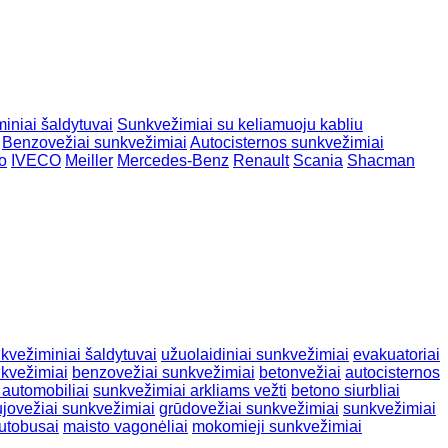
iniai šaldytuvai
Sunkvežimiai su keliamuoju kabliu
Benzovežiai sunkvežimiai
Autocisternos sunkvežimiai
o
IVECO
Meiller
Mercedes-Benz
Renault
Scania
Shacman
kvežiminiai šaldytuvai
užuolaidiniai sunkvežimiai
evakuatoriai
nkvežimiai
benzovežiai sunkvežimiai
betonvežiai
autocisternos
 automobiliai
sunkvežimiai arkliams vežti
betono siurbliai
jovežiai sunkvežimiai
grūdovežiai sunkvežimiai
sunkvežimiai
utobusai
maisto vagonėliai
mokomieji sunkvežimiai