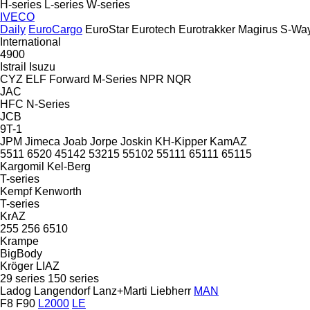
H-series
L-series
W-series
IVECO
Daily
EuroCargo
EuroStar
Eurotech
Eurotrakker
Magirus
S-Wa
International
4900
Istrail
Isuzu
CYZ
ELF
Forward
M-Series
NPR
NQR
JAC
HFC
N-Series
JCB
9T-1
JPM
Jimeca
Joab
Jorpe
Joskin
KH-Kipper
KamAZ
5511
6520
45142
53215
55102
55111
65111
65115
Kargomil
Kel-Berg
T-series
Kempf
Kenworth
T-series
KrAZ
255
256
6510
Krampe
BigBody
Kröger
LIAZ
29 series
150 series
Ladog
Langendorf
Lanz+Marti
Liebherr
MAN
F8
F90
L2000
LE