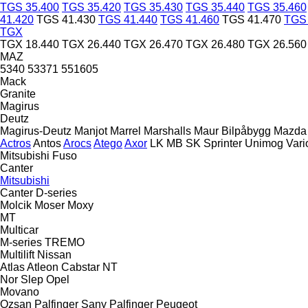
TGS 35.400
TGS 35.420
TGS 35.430
TGS 35.440
TGS 35.460
41.420
TGS 41.430
TGS 41.440
TGS 41.460
TGS 41.470
TGS 
TGX
TGX 18.440
TGX 26.440
TGX 26.470
TGX 26.480
TGX 26.560
MAZ
5340
53371
551605
Mack
Granite
Magirus
Deutz
Magirus-Deutz
Manjot
Marrel
Marshalls
Maur Bilpåbygg
Mazda
Actros
Antos
Arocs
Atego
Axor
LK
MB
SK
Sprinter
Unimog
Vari
Mitsubishi Fuso
Canter
Mitsubishi
Canter
D-series
Molcik
Moser
Moxy
MT
Multicar
M-series
TREMO
Multilift
Nissan
Atlas
Atleon
Cabstar
NT
Nor Slep
Opel
Movano
Ozsan
Palfinger Sany
Palfinger
Peugeot