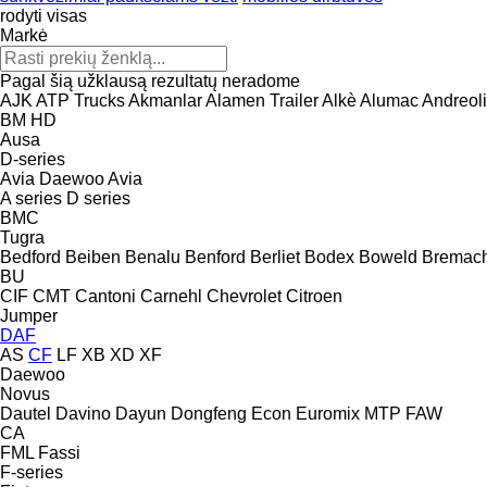
rodyti visas
Markė
Pagal šią užklausą rezultatų neradome
AJK
ATP Trucks
Akmanlar
Alamen Trailer
Alkè
Alumac
Andreoli
BM
HD
Ausa
D-series
Avia Daewoo
Avia
A series
D series
BMC
Tugra
Bedford
Beiben
Benalu
Benford
Berliet
Bodex
Boweld
Bremac
BU
CIF
CMT
Cantoni
Carnehl
Chevrolet
Citroen
Jumper
DAF
AS
CF
LF
XB
XD
XF
Daewoo
Novus
Dautel
Davino
Dayun
Dongfeng
Econ
Euromix MTP
FAW
CA
FML
Fassi
F-series