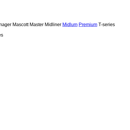
nager
Mascott
Master
Midliner
Midlum
Premium
T-series
es