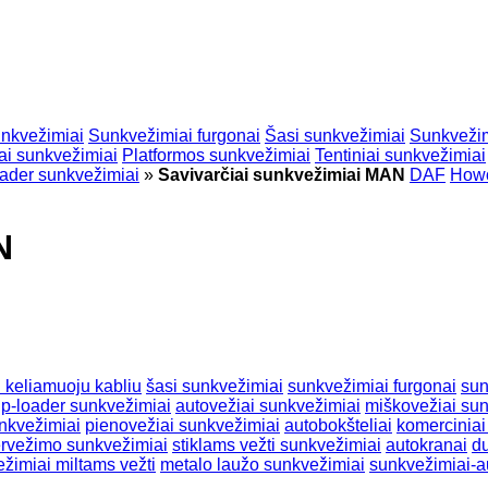
unkvežimiai
Sunkvežimiai furgonai
Šasi sunkvežimiai
Sunkvežim
ai sunkvežimiai
Platformos sunkvežimiai
Tentiniai sunkvežimiai
oader sunkvežimiai
»
Savivarčiai sunkvežimiai MAN
DAF
How
N
 keliamuoju kabliu
šasi sunkvežimiai
sunkvežimiai furgonai
sun
ip-loader sunkvežimiai
autovežiai sunkvežimiai
miškovežiai su
nkvežimiai
pienovežiai sunkvežimiai
autobokšteliai
komerciniai
ervežimo sunkvežimiai
stiklams vežti sunkvežimiai
autokranai
du
žimiai miltams vežti
metalo laužo sunkvežimiai
sunkvežimiai-a