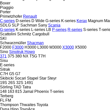
Boxer
Piaggio
Porter
Primetzhofer
Renault
C-series
D-series
D Wide
G-series
K-series
Kerax
Magnum
Ma
SDLG
SLP
Sachman
Sany
Scania
G-series
K-series
L-series
LB
P-series
R-series
S-series
T-seri
Scattolini
Schmitz Cargobull
SKI
Schwarzmüller
Shacman
F2000
F3000
H3000
L3000
M3000
X3000
X5000
Sino
Sinotruk Howo
371
375
380
NX
T5G
T7H
Sisu
E-series
Sitrak
C7H
G5
G7
Skibicki
Socari
Stapel
Star
Steyr
19S
26S
32S
1491
Sörling
TAD
Tatra
148
163
815
Jamal
Phoenix
T-series
Terberg
FL
FM
Thompson
Thwaites
Toyota
Dyna
Hino
ToyoAce