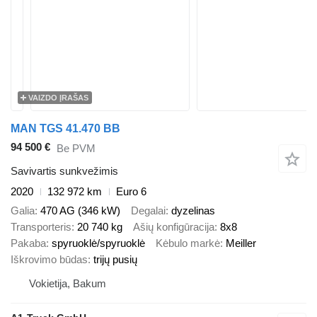
VAIZDO ĮRAŠAS
MAN TGS 41.470 BB
94 500 €
Be PVM
Savivartis sunkvežimis
2020
132 972 km
Euro 6
Galia
470 AG (346 kW)
Degalai
dyzelinas
Transporteris
20 740 kg
Ašių konfigūracija
8x8
Pakaba
spyruoklė/spyruoklė
Kėbulo markė
Meiller
Iškrovimo būdas
trijų pusių
Vokietija, Bakum