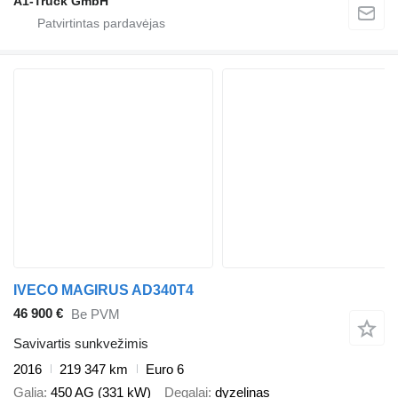
A1-Truck GmbH
IVECO MAGIRUS AD340T4
46 900 €
Be PVM
Savivartis sunkvežimis
2016
219 347 km
Euro 6
Galia
450 AG (331 kW)
Degalai
dyzelinas