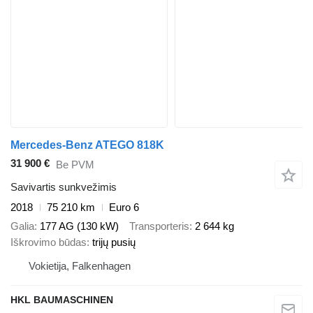
Mercedes-Benz ATEGO 818K
31 900 €
Be PVM
Savivartis sunkvežimis
2018
75 210 km
Euro 6
Galia
177 AG (130 kW)
Transporteris
2 644 kg
Iškrovimo būdas
trijų pusių
Vokietija, Falkenhagen
HKL BAUMASCHINEN