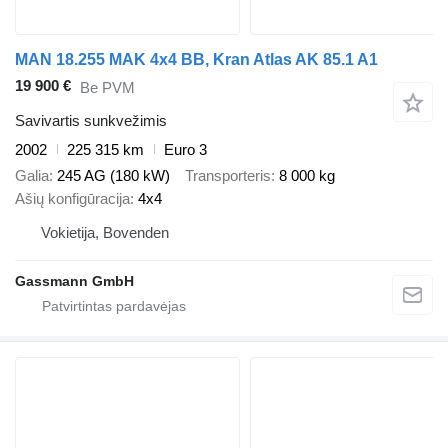
MAN 18.255 MAK 4x4 BB, Kran Atlas AK 85.1 A1
19 900 €
Be PVM
Savivartis sunkvežimis
2002
225 315 km
Euro 3
Galia
245 AG (180 kW)
Transporteris
8 000 kg
Ašių konfigūracija
4x4
Vokietija, Bovenden
Gassmann GmbH