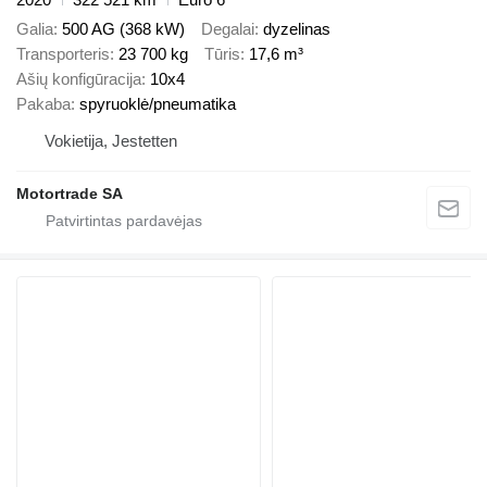
Galia
500 AG (368 kW)
Degalai
dyzelinas
Transporteris
23 700 kg
Tūris
17,6 m³
Ašių konfigūracija
10x4
Pakaba
spyruoklė/pneumatika
Vokietija, Jestetten
Motortrade SA