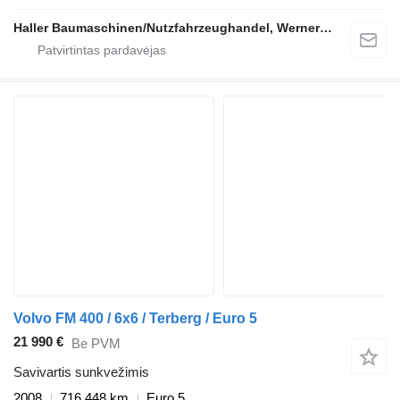
Haller Baumaschinen/Nutzfahrzeughandel, Werner Haller e.K.
Volvo FM 400 / 6x6 / Terberg / Euro 5
21 990 €
Be PVM
Savivartis sunkvežimis
2008
716 448 km
Euro 5