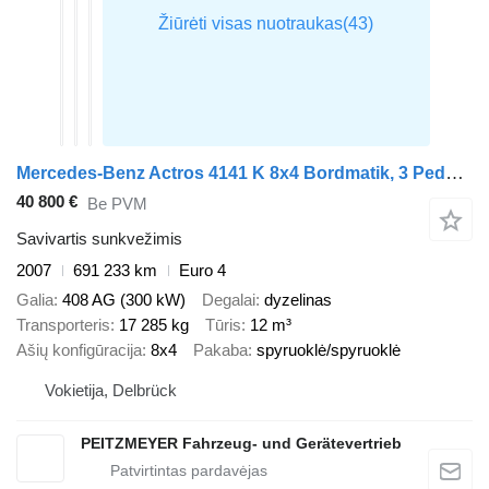
Mercedes-Benz Actros 4141 K 8x4 Bordmatik, 3 Pedale Meiller 3-Seitenkipper
40 800 €
Be PVM
Savivartis sunkvežimis
2007
691 233 km
Euro 4
Galia
408 AG (300 kW)
Degalai
dyzelinas
Transporteris
17 285 kg
Tūris
12 m³
Ašių konfigūracija
8x4
Pakaba
spyruoklė/spyruoklė
Vokietija, Delbrück
PEITZMEYER Fahrzeug- und Gerätevertrieb