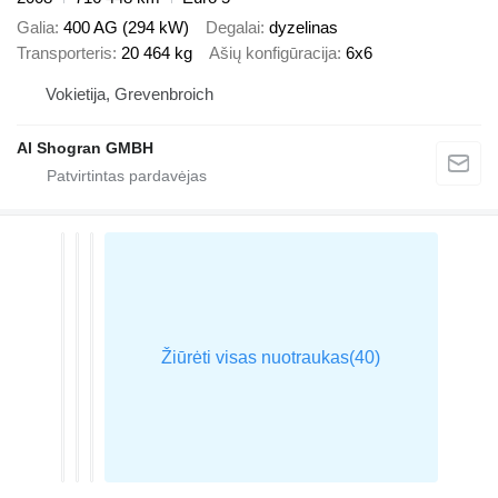
Galia
400 AG (294 kW)
Degalai
dyzelinas
Transporteris
20 464 kg
Ašių konfigūracija
6x6
Vokietija, Grevenbroich
Al Shogran GMBH