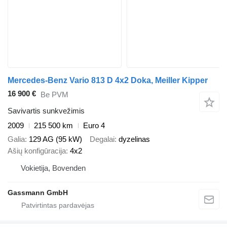
Mercedes-Benz Vario 813 D 4x2 Doka, Meiller Kipper
16 900 €
Be PVM
Savivartis sunkvežimis
2009
215 500 km
Euro 4
Galia
129 AG (95 kW)
Degalai
dyzelinas
Ašių konfigūracija
4x2
Vokietija, Bovenden
Gassmann GmbH