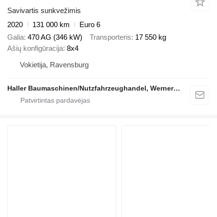
Savivartis sunkvežimis
2020
131 000 km
Euro 6
Galia
470 AG (346 kW)
Transporteris
17 550 kg
Ašių konfigūracija
8x4
Vokietija, Ravensburg
Haller Baumaschinen/Nutzfahrzeughandel, Werner Haller e.K.