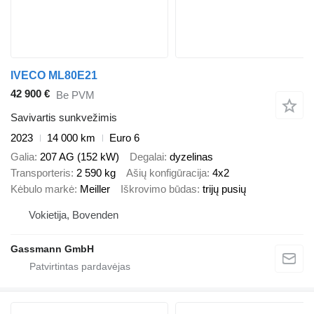
IVECO ML80E21
42 900 €
Be PVM
Savivartis sunkvežimis
2023
14 000 km
Euro 6
Galia
207 AG (152 kW)
Degalai
dyzelinas
Transporteris
2 590 kg
Ašių konfigūracija
4x2
Kėbulo markė
Meiller
Iškrovimo būdas
trijų pusių
Vokietija, Bovenden
Gassmann GmbH