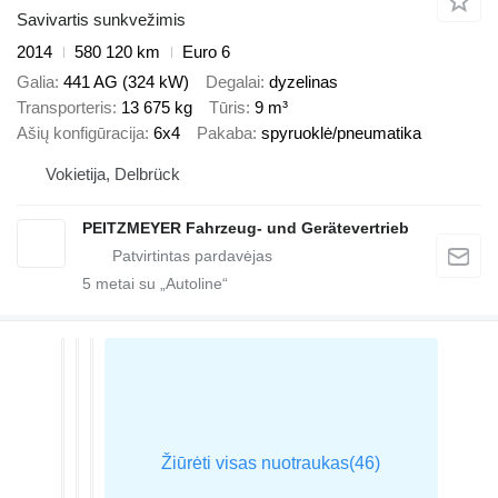
Savivartis sunkvežimis
2014
580 120 km
Euro 6
Galia
441 AG (324 kW)
Degalai
dyzelinas
Transporteris
13 675 kg
Tūris
9 m³
Ašių konfigūracija
6x4
Pakaba
spyruoklė/pneumatika
Vokietija, Delbrück
PEITZMEYER Fahrzeug- und Gerätevertrieb
5
metai su „Autoline“