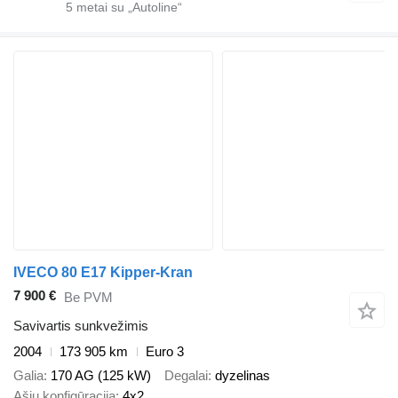
5
metai su „Autoline“
IVECO 80 E17 Kipper-Kran
7 900 €
Be PVM
Savivartis sunkvežimis
2004
173 905 km
Euro 3
Galia
170 AG (125 kW)
Degalai
dyzelinas
Ašių konfigūracija
4x2