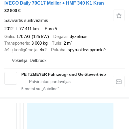
IVECO Daily 70C17 Meiller + HMF 340 K1 Kran
32 800 €
Savivartis sunkvežimis
2012
77 411 km
Euro 5
Galia
170 AG (125 kW)
Degalai
dyzelinas
Transporteris
3 060 kg
Tūris
2 m³
Ašių konfigūracija
4x2
Pakaba
spyruoklė/spyruoklė
Vokietija, Delbrück
PEITZMEYER Fahrzeug- und Gerätevertrieb
5
metai su „Autoline“