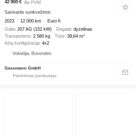
42 900 €
Be PVM
Savivartis sunkvežimis
2023
12 000 km
Euro 6
Galia
207 AG (152 kW)
Degalai
dyzelinas
Transporteris
2 580 kg
Tūris
38,64 m³
Ašių konfigūracija
4x2
Vokietija, Bovenden
Gassmann GmbH