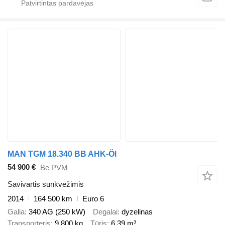
MAN TGM 18.340 BB AHK-Öl
54 900 €
Be PVM
Savivartis sunkvežimis
2014
164 500 km
Euro 6
Galia
340 AG (250 kW)
Degalai
dyzelinas
Transporteris
9 800 kg
Tūris
6,39 m³