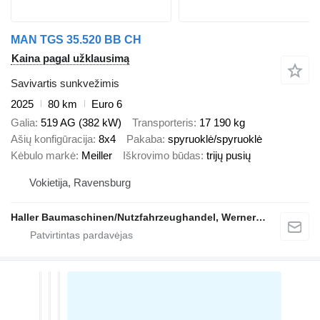
MAN TGS 35.520 BB CH
Kaina pagal užklausimą
Savivartis sunkvežimis
2025
80 km
Euro 6
Galia
519 AG (382 kW)
Transporteris
17 190 kg
Ašių konfigūracija
8x4
Pakaba
spyruoklė/spyruoklė
Kėbulo markė
Meiller
Iškrovimo būdas
trijų pusių
Vokietija, Ravensburg
Haller Baumaschinen/Nutzfahrzeughandel, Werner Haller e.K.