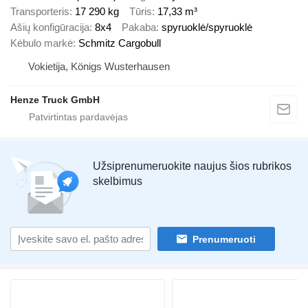
Transporteris
17 290 kg
Tūris
17,33 m³
Ašių konfigūracija
8x4
Pakaba
spyruoklė/spyruoklė
Kėbulo markė
Schmitz Cargobull
Vokietija, Königs Wusterhausen
Henze Truck GmbH
Užsiprenumeruokite naujus šios rubrikos
skelbimus
Prenumeruoti