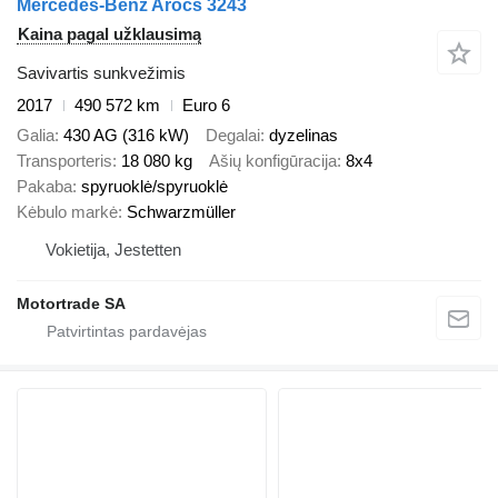
Mercedes-Benz Arocs 3243
Kaina pagal užklausimą
Savivartis sunkvežimis
2017
490 572 km
Euro 6
Galia
430 AG (316 kW)
Degalai
dyzelinas
Transporteris
18 080 kg
Ašių konfigūracija
8x4
Pakaba
spyruoklė/spyruoklė
Kėbulo markė
Schwarzmüller
Vokietija, Jestetten
Motortrade SA