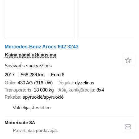
Mercedes-Benz Arocs 602 3243
Kaina pagal užklausimą
Savivartis sunkvežimis
2017
568 289 km
Euro 6
Galia
430 AG (316 kW)
Degalai
dyzelinas
Transporteris
18 000 kg
Ašių konfigūracija
8x4
Pakaba
spyruoklė/spyruoklė
Vokietija, Jestetten
Motortrade SA