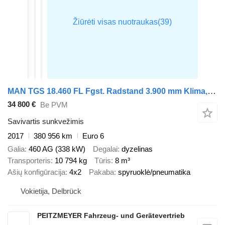
MAN TGS 18.460 FL Fgst. Radstand 3.900 mm Klima, Intarder
34 800 €
Be PVM
Savivartis sunkvežimis
2017
380 956 km
Euro 6
Galia
460 AG (338 kW)
Degalai
dyzelinas
Transporteris
10 794 kg
Tūris
8 m³
Ašių konfigūracija
4x2
Pakaba
spyruoklė/pneumatika
Vokietija, Delbrück
PEITZMEYER Fahrzeug- und Gerätevertrieb