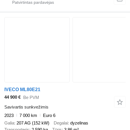
IVECO ML80E21
44 900 €
Be PVM
Savivartis sunkvežimis
2023
7 000 km
Euro 6
Galia
207 AG (152 kW)
Degalai
dyzelinas
Transporteris
2 590 kg
Tūris
3,86 m³