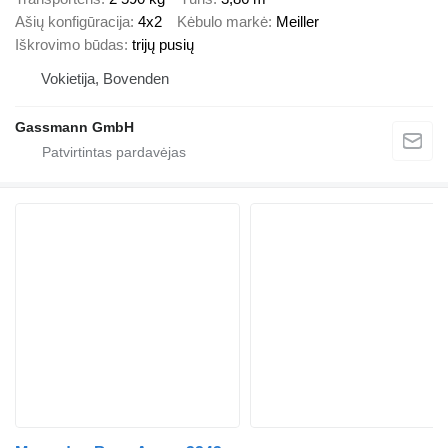
Ašių konfigūracija
4x2
Kėbulo markė
Meiller
Iškrovimo būdas
trijų pusių
Vokietija, Bovenden
Gassmann GmbH