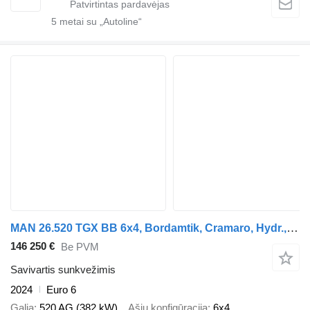
5
metai su „Autoline“
MAN 26.520 TGX BB 6x4, Bordamtik, Cramaro, Hydr.,AHK
146 250 €
Be PVM
Savivartis sunkvežimis
2024
Euro 6
Galia
520 AG (382 kW)
Ašių konfigūracija
6x4