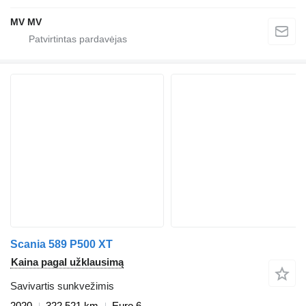
MV MV
Scania 589 P500 XT
Kaina pagal užklausimą
Savivartis sunkvežimis
2020
322 521 km
Euro 6