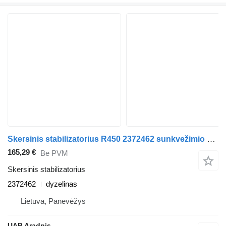
Skersinis stabilizatorius R450 2372462 sunkvežimio Scania L,P,G,R,S series
165,29 €
Be PVM
Skersinis stabilizatorius
2372462
dyzelinas
Lietuva, Panevėžys
UAB Aradnis