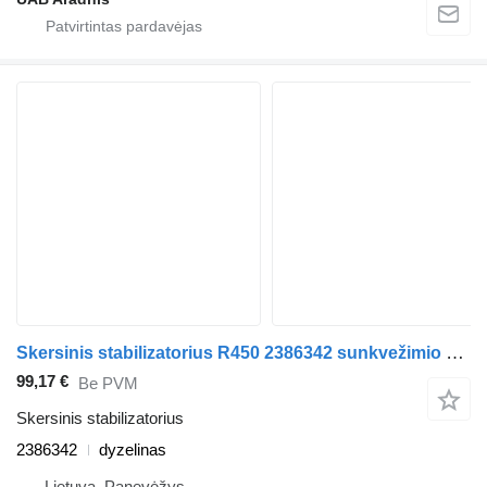
Skersinis stabilizatorius R450 2386342 sunkvežimio Scania L,P,G,R,S series
99,17 €
Be PVM
Skersinis stabilizatorius
2386342
dyzelinas
Lietuva, Panevėžys