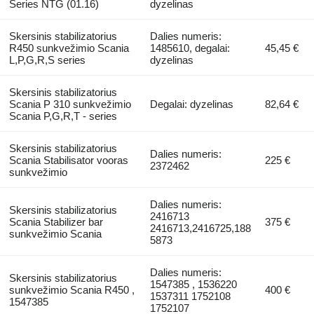
Series NTG (01.16)
dyzelinas
Skersinis stabilizatorius
Dalies numeris:
R450 sunkvežimio Scania
1485610, degalai:
45,45 €
L,P,G,R,S series
dyzelinas
Skersinis stabilizatorius
Scania P 310 sunkvežimio
Degalai: dyzelinas
82,64 €
Scania P,G,R,T - series
Skersinis stabilizatorius
Dalies numeris:
Scania Stabilisator vooras
225 €
2372462
sunkvežimio
Dalies numeris:
Skersinis stabilizatorius
2416713
Scania Stabilizer bar
375 €
2416713,2416725,188
sunkvežimio Scania
5873
Dalies numeris:
Skersinis stabilizatorius
1547385 , 1536220
sunkvežimio Scania R450 ,
400 €
1537311 1752108
1547385
1752107