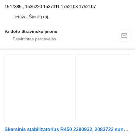
1547385 , 1536220 1537311 1752108 1752107
Lietuva, Šiaulių raj.
Vaidoto Stravinsko įmonė
Skersinis stabilizatorius R450 2290932, 2083722 sunkvežimio Scania L,P,G,R,S series