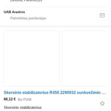
UAB Aradnis
Skersinis stabilizatorius R450 2290932 sunkvežimio Scania L,P,G,R,S series
66,12 €
Be PVM
Skersinis stabilizatorius