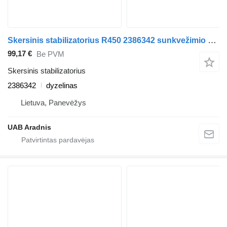
Skersinis stabilizatorius R450 2386342 sunkvežimio Scania L,P,G,R,S series
99,17 €
Be PVM
Skersinis stabilizatorius
2386342
dyzelinas
Lietuva, Panevėžys
UAB Aradnis