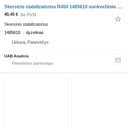
Skersinis stabilizatorius R450 1485610 sunkvežimio Scania L,P,G,R,S series
45,45 €
Be PVM
Skersinis stabilizatorius
1485610
dyzelinas
Lietuva, Panevėžys
UAB Aradnis