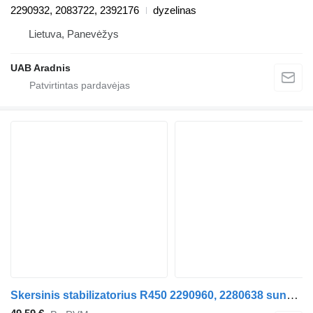
2290932, 2083722, 2392176
dyzelinas
Lietuva, Panevėžys
UAB Aradnis
Skersinis stabilizatorius R450 2290960, 2280638 sunkvežimio Scania L,P,G,R,S series