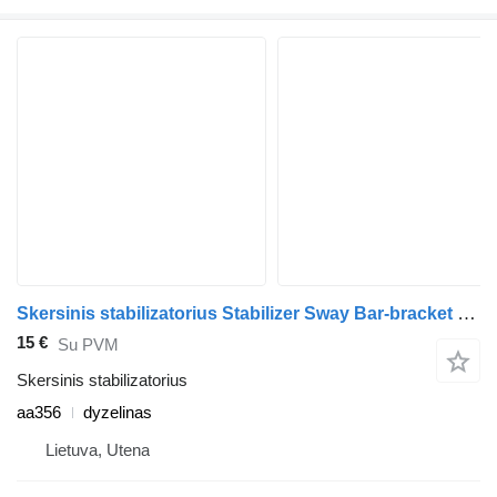
Skersinis stabilizatorius Stabilizer Sway Bar-bracket aa356 sunkvežimio Scania 124L
15 €
Su PVM
Skersinis stabilizatorius
aa356
dyzelinas
Lietuva, Utena