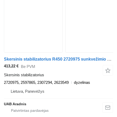
Skersinis stabilizatorius R450 2720975 sunkvežimio Scania L,P,G,R,S series
413,22 €
Be PVM
Skersinis stabilizatorius
2720975, 2597865, 2307294, 2623549
dyzelinas
Lietuva, Panevėžys
UAB Aradnis