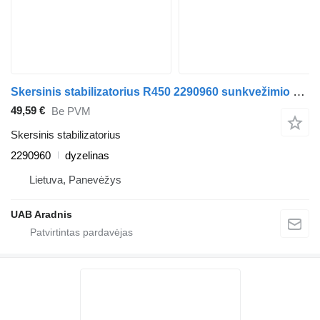
Skersinis stabilizatorius R450 2290960 sunkvežimio Scania L,P,G,R,S series
49,59 €
Be PVM
Skersinis stabilizatorius
2290960
dyzelinas
Lietuva, Panevėžys
UAB Aradnis