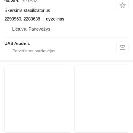
49,59 €
Be PVM
Skersinis stabilizatorius
2290960, 2280638
dyzelinas
Lietuva, Panevėžys
UAB Aradnis