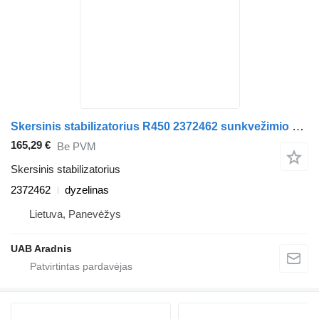
Skersinis stabilizatorius R450 2372462 sunkvežimio Scania L,P,G,R,S series
165,29 €
Be PVM
Skersinis stabilizatorius
2372462
dyzelinas
Lietuva, Panevėžys
UAB Aradnis