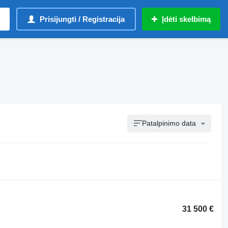
Prisijungti / Registracija
Įdėti skelbimą
Patalpinimo data
31 500 €