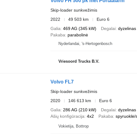
Volvo FH 500 pk met Portaalarm
Skip-loader sunkvežimis
2022
49 503 km
Euro 6
Galia
469 AG (345 kW)
Degalai
dyzelinas
Pakaba
parabolinė
Nyderlandai, 's-Hertogenbosch
Vriesoord Trucks B.V.
Volvo FL7
Skip-loader sunkvežimis
2020
146 613 km
Euro 6
Galia
286 AG (210 kW)
Degalai
dyzelinas
Ašių konfigūracija
4x2
Pakaba
spyruoklė/
Vokietija, Bottrop