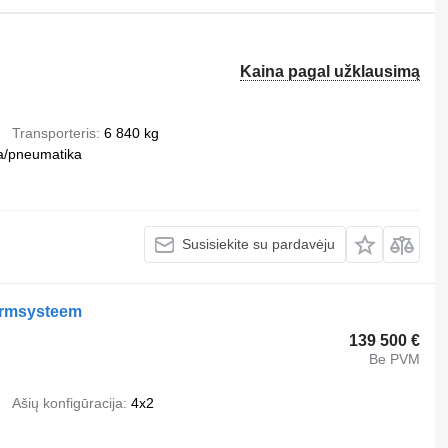
Kaina pagal užklausimą
Transporteris
6 840 kg
a/pneumatika
Susisiekite su pardavėju
larmsysteem
139 500 €
Be PVM
Ašių konfigūracija
4x2