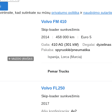
i
irtinsite, kad sutinkate su mūsų
privatumo politika
ir
naudojimo sutarti
Volvo FM 410
Skip-loader sunkvežimis
2014
458 000 km
Euro 5
Galia
410 AG (301 kW)
Degalai
dyzelinas
Pakaba
spyruoklė/pneumatika
Ispanija, Lorca (Murcia)
VAIZDO ĮRAŠAS
Pemar Trucks
Volvo FL250
Skip-loader sunkvežimis
2017
Ašių konfigūracija
4x2