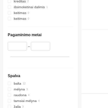
kreditas
išsimokėtinai dalimis
keitimas
keitimas
Pagaminimo metai
–
Spalva
balta
mėlyna
raudona
tamsiai mėlyna
žalia