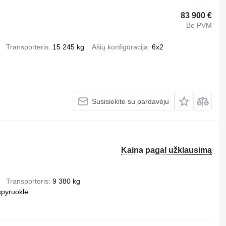
83 900 €
Be PVM
Transporteris
15 245 kg
Ašių konfigūracija
6x2
Susisiekite su pardavėju
Kaina pagal užklausimą
Transporteris
9 380 kg
spyruoklė