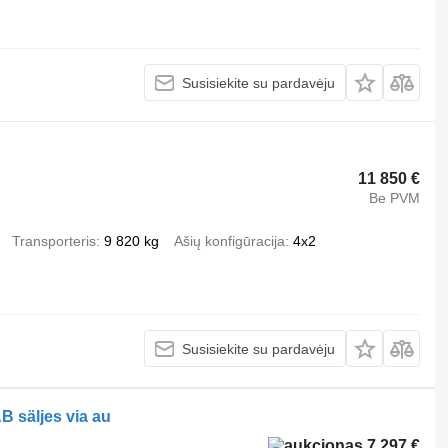
Susisiekite su pardavėju
11 850 €
Be PVM
Transporteris
9 820 kg
Ašių konfigūracija
4x2
Susisiekite su pardavėju
B säljes via au
7 297 €