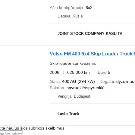
Ašių konfigūracija
6x2
Lietuva, Kužiai
JOINT STOCK COMPANY KASLITA
Volvo FM 400 6x4 Skip Loader Truck /
Skip-loader sunkvežimis
2006
625 000 km
Euro 5
Galia
400 AG (294 kW)
Degalai
dyzelinas
Pakaba
spyruoklė/spyruoklė
Vengrija, Budapest
Laslo Truck
te naujus šios rubrikos skelbimus