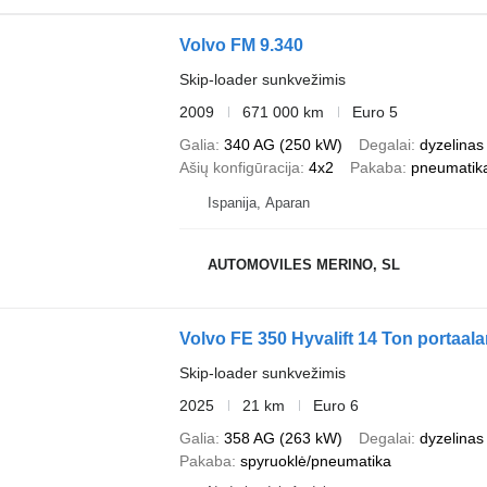
Volvo FM 9.340
Skip-loader sunkvežimis
2009
671 000 km
Euro 5
Galia
340 AG (250 kW)
Degalai
dyzelinas
Ašių konfigūracija
4x2
Pakaba
pneumatik
Ispanija, Aparan
AUTOMOVILES MERINO, SL
Volvo FE 350 Hyvalift 14 Ton portaa
Skip-loader sunkvežimis
2025
21 km
Euro 6
Galia
358 AG (263 kW)
Degalai
dyzelinas
Pakaba
spyruoklė/pneumatika