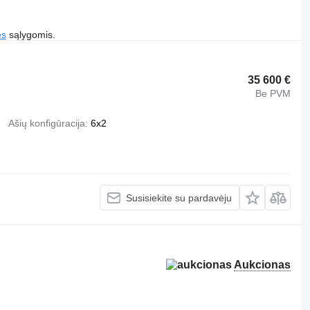
es
sąlygomis.
35 600 €
Be PVM
Ašių konfigūracija
6x2
Susisiekite su pardavėju
Aukcionas