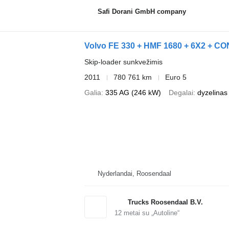
Safi Dorani GmbH company
Volvo FE 330 + HMF 1680 + 6X2 + 
Skip-loader sunkvežimis
2011
780 761 km
Euro 5
Galia
335 AG (246 kW)
Degalai
dyzelinas
Nyderlandai, Roosendaal
Trucks Roosendaal B.V.
12
metai su „Autoline“