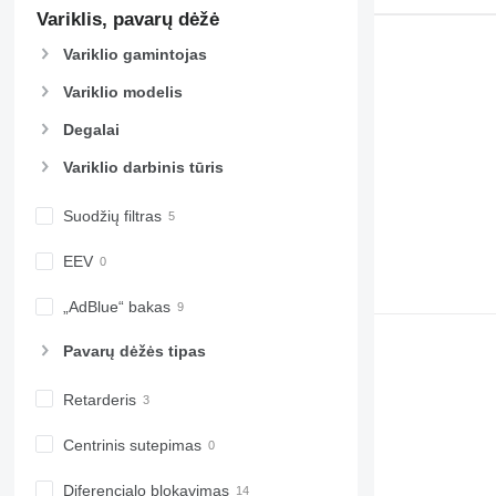
Variklis, pavarų dėžė
Variklio gamintojas
Variklio modelis
Degalai
Variklio darbinis tūris
Suodžių filtras
EEV
„AdBlue“ bakas
Pavarų dėžės tipas
Retarderis
Centrinis sutepimas
Diferencialo blokavimas