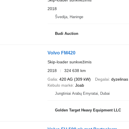
Skip-loader sunkvežimis
2018
Švedija, Haninge
Budi Auction
Volvo FM420
Skip-loader sunkvežimis
2018
324 638 km
Galia
420 AG (309 kW)
Degalai
dyzelinas
Kėbulo markė
Joab
Jungtiniai Arabų Emyratai, Dubai
Golden Target Heavy Equipment LLC