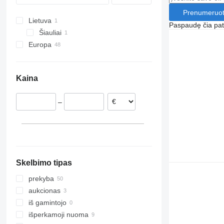
FM 370
Prenumeruot
FM 380
Lietuva
Paspaudę čia patv
FM 400
Šiauliai
FM 410
Europa
FM 420
Nyderlandai
FM 430
Vengrija
Kaina
FM 440
Vokietija
FM 460
Lenkija
–
Slovakija
Rumunija
Ispanija
Jungtinė Karalystė
rodyti visas
Skelbimo tipas
prekyba
aukcionas
iš gamintojo
išperkamoji nuoma