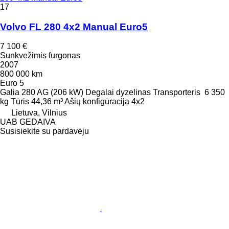
17
Volvo FL 280 4x2 Manual Euro5
7 100 €
Sunkvežimis furgonas
2007
800 000 km
Euro 5
Galia
280 AG (206 kW)
Degalai
dyzelinas
Transporteris
6 350
kg
Tūris
44,36 m³
Ašių konfigūracija
4x2
Lietuva, Vilnius
UAB GEDAIVA
Susisiekite su pardavėju