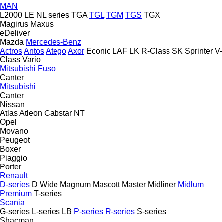
MAN
L2000
LE
NL series
TGA
TGL
TGM
TGS
TGX
Magirus
Maxus
eDeliver
Mazda
Mercedes-Benz
Actros
Antos
Atego
Axor
Econic
LAF
LK
R-Class
SK
Sprinter
V-
Class
Vario
Mitsubishi Fuso
Canter
Mitsubishi
Canter
Nissan
Atlas
Atleon
Cabstar
NT
Opel
Movano
Peugeot
Boxer
Piaggio
Porter
Renault
D-series
D Wide
Magnum
Mascott
Master
Midliner
Midlum
Premium
T-series
Scania
G-series
L-series
LB
P-series
R-series
S-series
Shacman