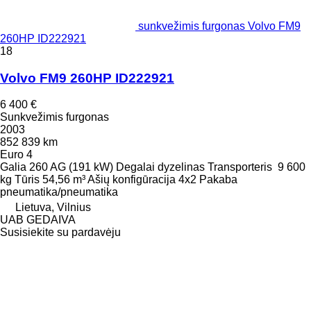
sunkvežimis furgonas Volvo FM9
260HP ID222921
18
Volvo FM9 260HP ID222921
6 400 €
Sunkvežimis furgonas
2003
852 839 km
Euro 4
Galia
260 AG (191 kW)
Degalai
dyzelinas
Transporteris
9 600
kg
Tūris
54,56 m³
Ašių konfigūracija
4x2
Pakaba
pneumatika/pneumatika
Lietuva, Vilnius
UAB GEDAIVA
Susisiekite su pardavėju