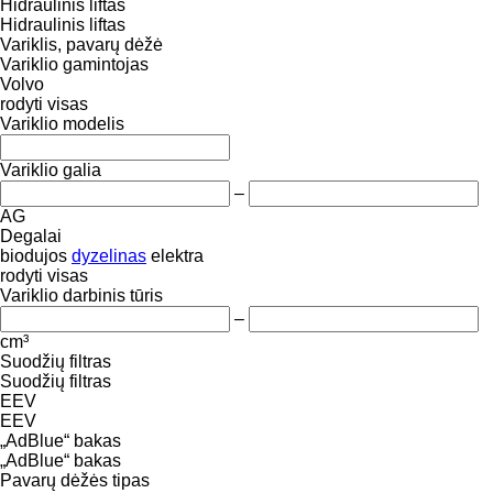
Hidraulinis liftas
Hidraulinis liftas
Variklis, pavarų dėžė
Variklio gamintojas
Volvo
rodyti visas
Variklio modelis
Variklio galia
–
AG
Degalai
biodujos
dyzelinas
elektra
rodyti visas
Variklio darbinis tūris
–
cm³
Suodžių filtras
Suodžių filtras
EEV
EEV
„AdBlue“ bakas
„AdBlue“ bakas
Pavarų dėžės tipas