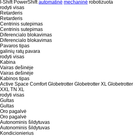
I-Shift
PowerShift
automatinė
mechaninė
robotizuota
rodyti visas
Retarderis
Retarderis
Centrinis sutepimas
Centrinis sutepimas
Diferencialo blokavimas
Diferencialo blokavimas
Pavaros tipas
galinių ratų pavara
rodyti visas
Kabina
Vairas dešinėje
Vairas dešinėje
Kabinos tipas
Active Space
Comfort
Globetrotter
Globetrotter XL
Globetrotter
XXL
TN
XL
rodyti visas
Gultas
Gultas
Oro pagalvė
Oro pagalvė
Autonominis šildytuvas
Autonominis šildytuvas
Kondicionierius