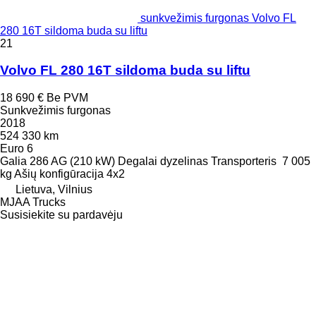
sunkvežimis furgonas Volvo FL
280 16T sildoma buda su liftu
21
Volvo FL 280 16T sildoma buda su liftu
18 690 €
Be PVM
Sunkvežimis furgonas
2018
524 330 km
Euro 6
Galia
286 AG (210 kW)
Degalai
dyzelinas
Transporteris
7 005
kg
Ašių konfigūracija
4x2
Lietuva, Vilnius
MJAA Trucks
Susisiekite su pardavėju