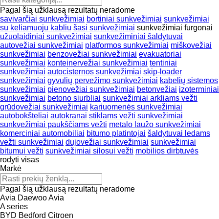
Pagal šią užklausą rezultatų neradome
savivarčiai sunkvežimiai
bortiniai sunkvežimiai
sunkvežimiai
su keliamuoju kabliu
šasi sunkvežimiai
sunkvežimiai furgonai
užuolaidiniai sunkvežimiai
sunkvežiminiai šaldytuvai
autovežiai sunkvežimiai
platformos sunkvežimiai
miškovežiai
sunkvežimiai
benzovežiai sunkvežimiai
evakuatoriai
sunkvežimiai
konteinervežiai sunkvežimiai
tentiniai
sunkvežimiai
autocisternos sunkvežimiai
skip-loader
sunkvežimiai
gyvulių pervežimo sunkvežimiai
kabelių sistemos
sunkvežimiai
pienovežiai sunkvežimiai
betonvežiai
izoterminiai
sunkvežimiai
betono siurbliai
sunkvežimiai arkliams vežti
grūdovežiai sunkvežimiai
kariuomenės sunkvežimiai
autobokšteliai
autokranai
stiklams vežti sunkvežimiai
sunkvežimiai paukščiams vežti
metalo laužo sunkvežimiai
komerciniai automobiliai
bitumo platintojai
šaldytuvai ledams
vežti sunkvežimiai
dujovežiai sunkvežimiai
sunkvežimiai
bitumui vežti
sunkvežimiai silosui vežti
mobilios dirbtuvės
rodyti visas
Markė
Pagal šią užklausą rezultatų neradome
Avia Daewoo
Avia
A series
BYD
Bedford
Citroen