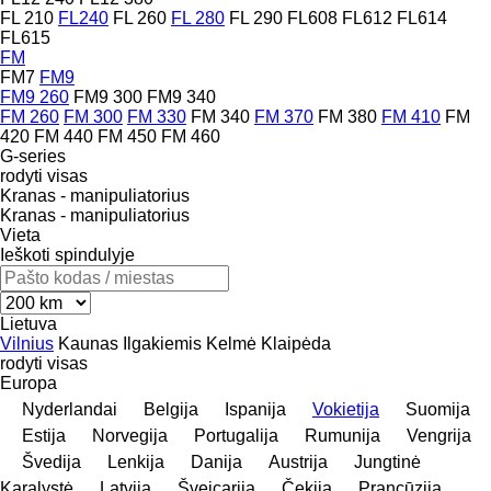
FL 210
FL240
FL 260
FL 280
FL 290
FL608
FL612
FL614
FL615
FM
FM7
FM9
FM9 260
FM9 300
FM9 340
FM 260
FM 300
FM 330
FM 340
FM 370
FM 380
FM 410
FM
420
FM 440
FM 450
FM 460
G-series
rodyti visas
Kranas - manipuliatorius
Kranas - manipuliatorius
Vieta
Ieškoti spindulyje
Lietuva
Vilnius
Kaunas
Ilgakiemis
Kelmė
Klaipėda
rodyti visas
Europa
Nyderlandai
Belgija
Ispanija
Vokietija
Suomija
Estija
Norvegija
Portugalija
Rumunija
Vengrija
Švedija
Lenkija
Danija
Austrija
Jungtinė
Karalystė
Latvija
Šveicarija
Čekija
Prancūzija