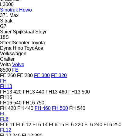
L3000
Sinotruk Howo
371
Max
Sitrak
G7
Spier
Spijkstaal
Steyr
18S
StreetScooter
Toyota
Dyna
Hino
ToyoAce
Volkswagen
Crafter
Volta
Volvo
8500
FE
FE 260
FE 280
FE 300
FE 320
FH
FH13
FH13 420
FH13 440
FH13 460
FH13 500
FH16
FH16 540
FH16 750
FH 420
FH 440
FH 460
FH 500
FH 540
FL
FL6
FL6 11
FL6 12
FL6 14
FL6 15
FL6 220
FL6 240
FL6 250
FL12
FL12 240
FL12 380