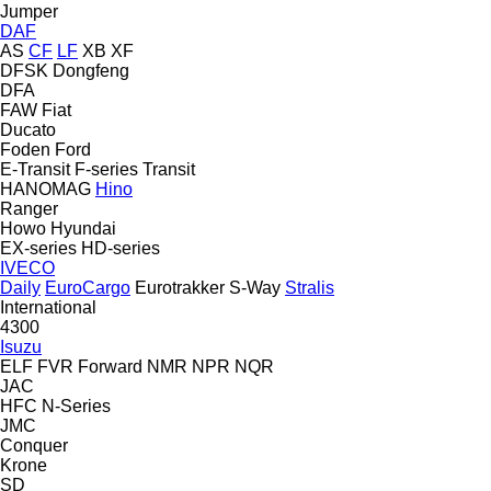
Jumper
DAF
AS
CF
LF
XB
XF
DFSK
Dongfeng
DFA
FAW
Fiat
Ducato
Foden
Ford
E-Transit
F-series
Transit
HANOMAG
Hino
Ranger
Howo
Hyundai
EX-series
HD-series
IVECO
Daily
EuroCargo
Eurotrakker
S-Way
Stralis
International
4300
Isuzu
ELF
FVR
Forward
NMR
NPR
NQR
JAC
HFC
N-Series
JMC
Conquer
Krone
SD