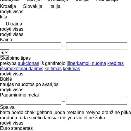
Kroatija
Slovakija
Italija
rodyti visas
kita
Ukraina
rodyti visas
rodyti visas
Kaina
–
Skelbimo tipas
prekyba
aukcionas
iš gamintojo
išperkamoji nuoma
kreditas
išsimokėtinai dalimis
keitimas
keitimas
rodyti visas
Būklė
naujas
naudotos
po avarijos
rodyti visas
Pagaminimo metai
–
Spalva
balta
bordo
chaki
geltona
juoda
metalinė
mėlyna
oranžinė
pilka
raudona
ruda
smėlio
tamsiai mėlyna
violetinė
žalia
rodyti visas
Euro standartas