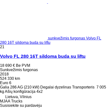
sunkvežimis furgonas Volvo FL
280 16T sildoma buda su liftu
21
Volvo FL 280 16T sildoma buda su liftu
18 690 €
Be PVM
Sunkvežimis furgonas
2018
524 330 km
Euro 6
Galia
286 AG (210 kW)
Degalai
dyzelinas
Transporteris
7 005
kg
Ašių konfigūracija
4x2
Lietuva, Vilnius
MJAA Trucks
Susisiekite su pardavėju