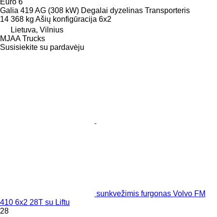
Euro 6
Galia
419 AG (308 kW)
Degalai
dyzelinas
Transporteris
14 368 kg
Ašių konfigūracija
6x2
Lietuva, Vilnius
MJAA Trucks
Susisiekite su pardavėju
sunkvežimis furgonas Volvo FM
410 6x2 28T su Liftu
28