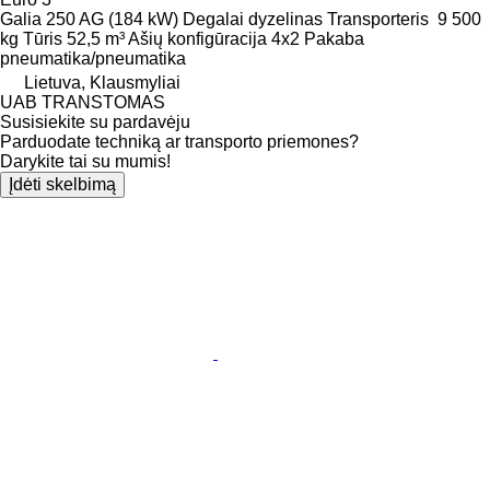
Galia
250 AG (184 kW)
Degalai
dyzelinas
Transporteris
9 500
kg
Tūris
52,5 m³
Ašių konfigūracija
4x2
Pakaba
pneumatika/pneumatika
Lietuva, Klausmyliai
UAB TRANSTOMAS
Susisiekite su pardavėju
Parduodate techniką ar transporto priemones?
Darykite tai su mumis!
Įdėti skelbimą