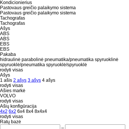
Kondicionierius
Pastovaus greičio palaikymo sistema
Pastovaus greičio palaikymo sistema
Tachografas
Tachografas
Ašys
ABS
ABS
EBS
EBS
Pakaba
hidraulinė
parabolinė
pneumatika/pneumatika
spyruoklinė
spyruoklė/pneumatika
spyruoklė/spyruoklė
rodyti visas
Ašys
1 ašis
2 ašys
3 ašys
4 ašys
rodyti visas
Ašies markė
VOLVO
rodyti visas
Ašių konfigūracija
4x2
6x2
6x4
8x4
8x4x4
rodyti visas
Ratų bazė
–