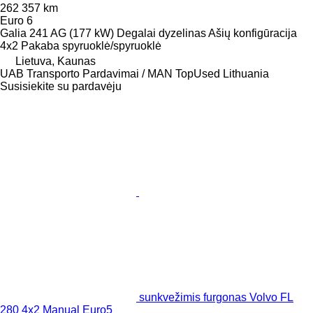
262 357 km
Euro 6
Galia
241 AG (177 kW)
Degalai
dyzelinas
Ašių konfigūracija
4x2
Pakaba
spyruoklė/spyruoklė
Lietuva, Kaunas
UAB Transporto Pardavimai / MAN TopUsed Lithuania
Susisiekite su pardavėju
sunkvežimis furgonas Volvo FL
280 4x2 Manual Euro5