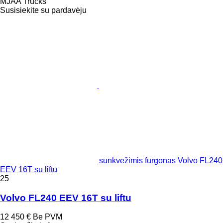
MJAA Trucks
Susisiekite su pardavėju
sunkvežimis furgonas Volvo FL240
EEV 16T su liftu
25
Volvo FL240 EEV 16T su liftu
12 450 €
Be PVM