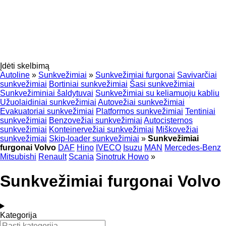
Įdėti skelbimą
Autoline
»
Sunkvežimiai
»
Sunkvežimiai furgonai
Savivarčiai
sunkvežimiai
Bortiniai sunkvežimiai
Šasi sunkvežimiai
Sunkvežiminiai šaldytuvai
Sunkvežimiai su keliamuoju kabliu
Užuolaidiniai sunkvežimiai
Autovežiai sunkvežimiai
Evakuatoriai sunkvežimiai
Platformos sunkvežimiai
Tentiniai
sunkvežimiai
Benzovežiai sunkvežimiai
Autocisternos
sunkvežimiai
Konteinervežiai sunkvežimiai
Miškovežiai
sunkvežimiai
Skip-loader sunkvežimiai
»
Sunkvežimiai
furgonai Volvo
DAF
Hino
IVECO
Isuzu
MAN
Mercedes-Benz
Mitsubishi
Renault
Scania
Sinotruk Howo
»
Sunkvežimiai furgonai Volvo
Kategorija