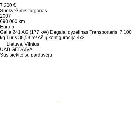
7 200 €
Sunkvežimis furgonas
2007
690 000 km
Euro 5
Galia
241 AG (177 kW)
Degalai
dyzelinas
Transporteris
7 100
kg
Tūris
38,58 m³
Ašių konfigūracija
4x2
Lietuva, Vilnius
UAB GEDAIVA
Susisiekite su pardavėju