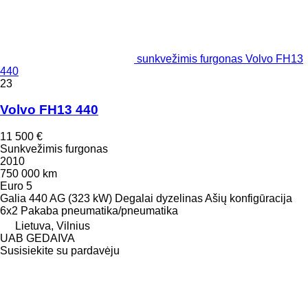
sunkvežimis furgonas Volvo FH13
440
23
Volvo FH13 440
11 500 €
Sunkvežimis furgonas
2010
750 000 km
Euro 5
Galia
440 AG (323 kW)
Degalai
dyzelinas
Ašių konfigūracija
6x2
Pakaba
pneumatika/pneumatika
Lietuva, Vilnius
UAB GEDAIVA
Susisiekite su pardavėju