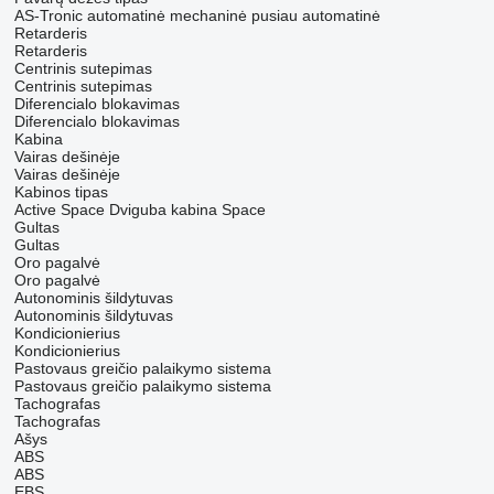
AS-Tronic
automatinė
mechaninė
pusiau automatinė
Retarderis
Retarderis
Centrinis sutepimas
Centrinis sutepimas
Diferencialo blokavimas
Diferencialo blokavimas
Kabina
Vairas dešinėje
Vairas dešinėje
Kabinos tipas
Active Space
Dviguba kabina
Space
Gultas
Gultas
Oro pagalvė
Oro pagalvė
Autonominis šildytuvas
Autonominis šildytuvas
Kondicionierius
Kondicionierius
Pastovaus greičio palaikymo sistema
Pastovaus greičio palaikymo sistema
Tachografas
Tachografas
Ašys
ABS
ABS
EBS