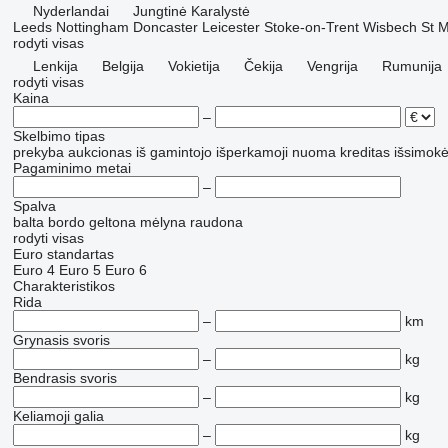
Nyderlandai
Jungtinė Karalystė
Leeds
Nottingham
Doncaster
Leicester
Stoke-on-Trent
Wisbech St 
rodyti visas
Lenkija
Belgija
Vokietija
Čekija
Vengrija
Rumunija
rodyti visas
Kaina
–
Skelbimo tipas
prekyba
aukcionas
iš gamintojo
išperkamoji nuoma
kreditas
išsimokė
Pagaminimo metai
–
Spalva
balta
bordo
geltona
mėlyna
raudona
rodyti visas
Euro standartas
Euro 4
Euro 5
Euro 6
Charakteristikos
Rida
–
km
Grynasis svoris
–
kg
Bendrasis svoris
–
kg
Keliamoji galia
–
kg