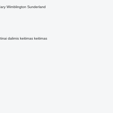
Mary
Wimblington
Sunderland
tinai dalimis
keitimas
keitimas