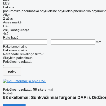
EBS
Pakaba
pneumatika/pneumatika
spyruoklinė
spyruoklė/pneumatika
spyruoklė
Ašys
2 ašys
Ašies markė
DAF
Ašių konfigūracija
4x2
Ratų bazė
–
mm
Pakeliamoji ašis
Pakeliamoji ašis
Nerandate reikalingo filtro?
Siūlykite pakeitimus
Paieškos rezultatai:
-
rodyti
Informacija apie DAF
Paieškos rezultatai:
58 skelbimai
Rodyti
58 skelbimai:
Sunkvežimiai furgonai DAF iš Didžios