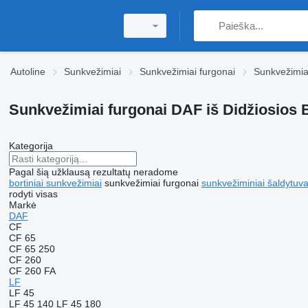
Autoline
Sunkvežimiai
Sunkvežimiai furgonai
Sunkvežimia
Sunkvežimiai furgonai DAF iš Didžiosios B
Kategorija
Pagal šią užklausą rezultatų neradome
bortiniai sunkvežimiai
sunkvežimiai furgonai
sunkvežiminiai šaldytuva
rodyti visas
Markė
DAF
CF
CF 65
CF 65 250
CF 260
CF 260 FA
LF
LF 45
LF 45 140
LF 45 180