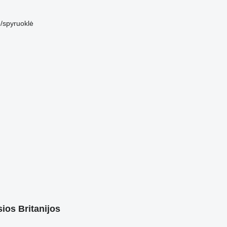
/spyruoklė
ios Britanijos