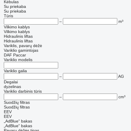
Kėbulas
Su priekaba
Su priekaba
Tūris
–
m³
Vilkimo kablys
Vilkimo kablys
Hidraulinis liftas
Hidraulinis liftas
Variklis, pavarų dėžė
Variklio gamintojas
DAF
Paccar
Variklio modelis
Variklio galia
–
AG
Degalai
dyzelinas
Variklio darbinis tūris
–
cm³
Suodžių filtras
Suodžių filtras
EEV
EEV
„AdBlue“ bakas
„AdBlue“ bakas
Pavarų dėžės tipas