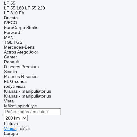
LF 55
LF 55 180
LF 55 220
LF 310 FA
Ducato
IVECO
EuroCargo
Stralis
Forward
MAN
TGL
TGS
Mercedes-Benz
Actros
Atego
Axor
Canter
Renault
D-series
Premium
Scania
P-series
R-series
FL
G-series
rodyti visas
Kranas - manipuliatorius
Kranas - manipuliatorius
Vieta
Ieškoti spindulyje
Lietuva
Vilnius
Telšiai
Europa