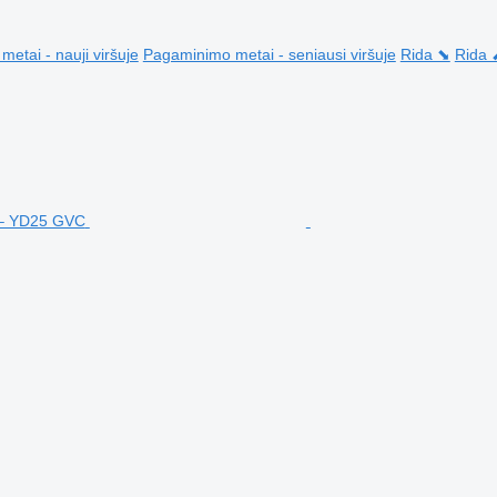
etai - nauji viršuje
Pagaminimo metai - seniausi viršuje
Rida ⬊
Rida 