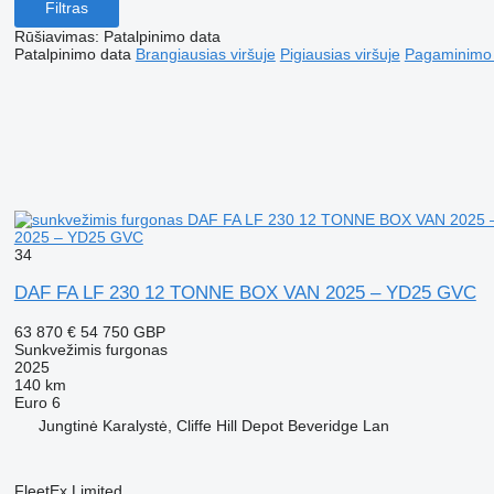
Filtras
Rūšiavimas
:
Patalpinimo data
Patalpinimo data
Brangiausias viršuje
Pigiausias viršuje
Pagaminimo m
2025 – YD25 GVC
34
DAF FA LF 230 12 TONNE BOX VAN 2025 – YD25 GVC
63 870 €
54 750 GBP
Sunkvežimis furgonas
2025
140 km
Euro 6
Jungtinė Karalystė, Cliffe Hill Depot Beveridge Lan
FleetEx Limited