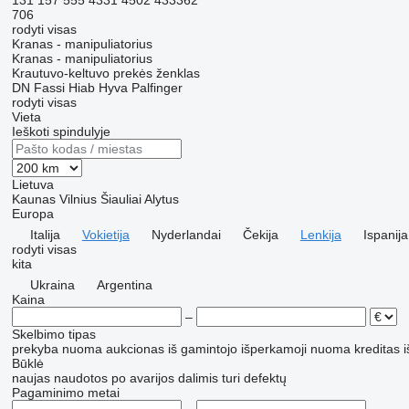
131
157
555
4331
4502
433362
706
rodyti visas
Kranas - manipuliatorius
Kranas - manipuliatorius
Krautuvo-keltuvo prekės ženklas
DN
Fassi
Hiab
Hyva
Palfinger
rodyti visas
Vieta
Ieškoti spindulyje
Lietuva
Kaunas
Vilnius
Šiauliai
Alytus
Europa
Italija
Vokietija
Nyderlandai
Čekija
Lenkija
Ispanija
rodyti visas
kita
Ukraina
Argentina
Kaina
–
Skelbimo tipas
prekyba
nuoma
aukcionas
iš gamintojo
išperkamoji nuoma
kreditas
i
Būklė
naujas
naudotos
po avarijos
dalimis
turi defektų
Pagaminimo metai