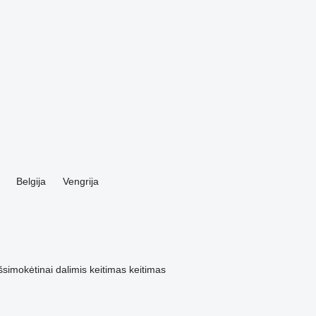
Belgija
Vengrija
šsimokėtinai dalimis
keitimas
keitimas