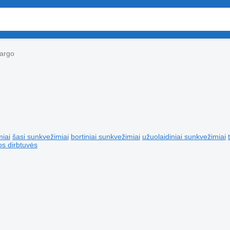
argo
miai
šasi sunkvežimiai
bortiniai sunkvežimiai
užuolaidiniai sunkvežimiai
os dirbtuvės