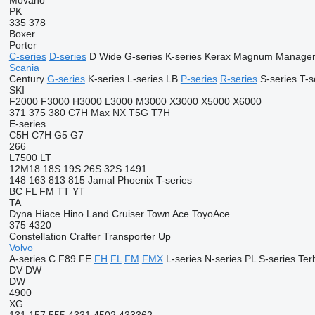
Movano
PK
335
378
Boxer
Porter
C-series
D-series
D Wide
G-series
K-series
Kerax
Magnum
Manage
Scania
Century
G-series
K-series
L-series
LB
P-series
R-series
S-series
T-s
SKI
F2000
F3000
H3000
L3000
M3000
X3000
X5000
X6000
371
375
380
C7H
Max
NX
T5G
T7H
E-series
C5H
C7H
G5
G7
266
L7500
LT
12M18
18S
19S
26S
32S
1491
148
163
813
815
Jamal
Phoenix
T-series
BC
FL
FM
TT
YT
TA
Dyna
Hiace
Hino
Land Cruiser
Town Ace
ToyoAce
375
4320
Constellation
Crafter
Transporter
Up
Volvo
A-series
C
F89
FE
FH
FL
FM
FMX
L-series
N-series
PL
S-series
Ter
DV
DW
DW
4900
XG