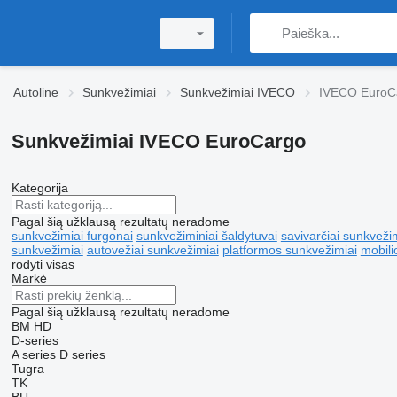
Autoline
Sunkvežimiai
Sunkvežimiai IVECO
IVECO EuroC
Sunkvežimiai IVECO EuroCargo
Kategorija
Pagal šią užklausą rezultatų neradome
sunkvežimiai furgonai
sunkvežiminiai šaldytuvai
savivarčiai sunkveži
sunkvežimiai
autovežiai sunkvežimiai
platformos sunkvežimiai
mobili
rodyti visas
Markė
Pagal šią užklausą rezultatų neradome
BM
HD
D-series
A series
D series
Tugra
TK