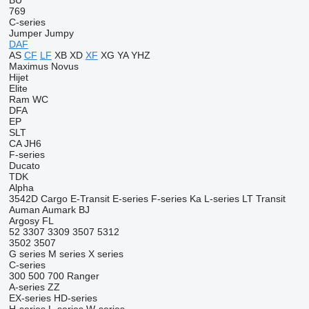
BU
769
C-series
Jumper
Jumpy
DAF
AS
CF
LF
XB
XD
XF
XG
YA
YHZ
Maximus
Novus
Hijet
Elite
Ram
WC
DFA
EP
SLT
CA
JH6
F-series
Ducato
TDK
Alpha
3542D
Cargo
E-Transit
E-series
F-series
Ka
L-series
LT
Transit
Auman
Aumark
BJ
Argosy
FL
52
3307
3309
3507
5312
3502
3507
G series
M series
X series
C-series
300
500
700
Ranger
A-series
ZZ
EX-series
HD-series