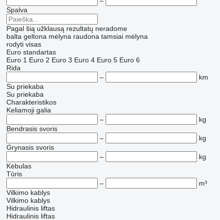
–
Spalva
Pagal šią užklausą rezultatų neradome
balta
geltona
mėlyna
raudona
tamsiai mėlyna
rodyti visas
Euro standartas
Euro 1
Euro 2
Euro 3
Euro 4
Euro 5
Euro 6
Rida
–
km
Su priekaba
Su priekaba
Charakteristikos
Keliamoji galia
–
kg
Bendrasis svoris
–
kg
Grynasis svoris
–
kg
Kėbulas
Tūris
–
m³
Vilkimo kablys
Vilkimo kablys
Hidraulinis liftas
Hidraulinis liftas