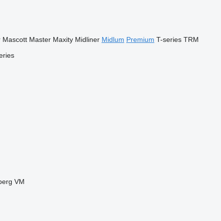
r
Mascott
Master
Maxity
Midliner
Midlum
Premium
T-series
TRM
eries
berg
VM