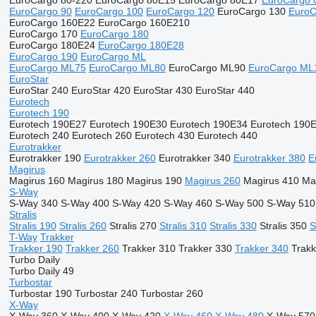
EuroCargo 80-220
EuroCargo 80E15
EuroCargo 80E17
EuroCargo 
EuroCargo 90
EuroCargo 100
EuroCargo 120
EuroCargo 130
EuroC
EuroCargo 160E22
EuroCargo 160E210
EuroCargo 170
EuroCargo 180
EuroCargo 180E24
EuroCargo 180E28
EuroCargo 190
EuroCargo ML
EuroCargo ML75
EuroCargo ML80
EuroCargo ML90
EuroCargo ML
EuroStar
EuroStar 240
EuroStar 420
EuroStar 430
EuroStar 440
Eurotech
Eurotech 190
Eurotech 190E27
Eurotech 190E30
Eurotech 190E34
Eurotech 190
Eurotech 240
Eurotech 260
Eurotech 430
Eurotech 440
Eurotrakker
Eurotrakker 190
Eurotrakker 260
Eurotrakker 340
Eurotrakker 380
E
Magirus
Magirus 160
Magirus 180
Magirus 190
Magirus 260
Magirus 410
Ma
S-Way
S-Way 340
S-Way 400
S-Way 420
S-Way 460
S-Way 500
S-Way 510
Stralis
Stralis 190
Stralis 260
Stralis 270
Stralis 310
Stralis 330
Stralis 350
S
T-Way
Trakker
Trakker 190
Trakker 260
Trakker 310
Trakker 330
Trakker 340
Trakk
Turbo Daily
Turbo Daily 49
Turbostar
Turbostar 190
Turbostar 240
Turbostar 260
X-Way