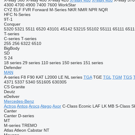
X-Way 360
X-Way 400
X-Way 420
X-Way 460
X-Way 480
X-Way 570
4300
4700
4900
7400
7600
WorkStar
CYZ
ELF
FVR
Forward
M-Series
NKR
NMR
NPR
NQR
HFC
N-Series
9T-1
Conquer
5320
5321
5511
6520
43101
45142
53215
55102
55111
65111
6511
T-series
C-series
T-series
255
256
6322
6510
BigBody
SD
S 24
18 series
29 series
110 series
150 series
151 series
Defender
MAN
A-series
F8
F90
KAT
L2000
LE
NL series
TGA
TGE
TGL
TGM
TGS
4371
5337
5340
551605
630305
CS
Granite
Deutz
eDeliver
Mercedes-Benz
Actros
Antos
Arocs
Atego
Axor
C-Class
Econic
LAF
LK
MB
S-Class
S
Canter
Canter
D-series
MT
M-series
TREMO
Atlas
Atleon
Cabstar
NT