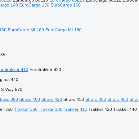
80E18
EuroCargo 80E19
EuroCargo 80E21
EuroCargo 80E22
EuroCa
argo 140
EuroCargo 150
EuroCargo 160
150
EuroCargo ML160
EuroCargo ML180
E35
urotrakker 410
Eurotrakker 420
girus 440
S-Way 570
tralis 360
Stralis 400
Stralis 420
Stralis 430
Stralis 450
Stralis 460
Stral
er 350
Trakker 360
Trakker 380
Trakker 410
Trakker 420
Trakker 440