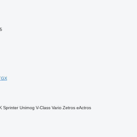
5
TGX
K
Sprinter
Unimog
V-Class
Vario
Zetros
eActros