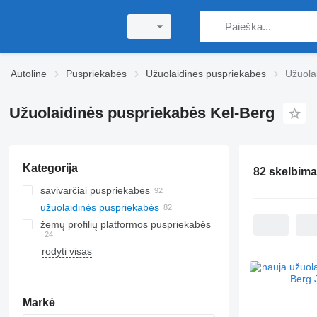
Autoline
Puspriekabės
Užuolaidinės puspriekabės
Užuola
Užuolaidinės puspriekabės Kel-Berg
Kategorija
82 skelbima
savivarčiai puspriekabės
užuolaidinės puspriekabės
žemų profilių platformos puspriekabės
rodyti visas
Markė