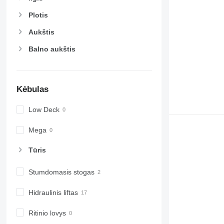
Plotis
Aukštis
Balno aukštis
Kėbulas
Low Deck
Mega
Tūris
Stumdomasis stogas
Hidraulinis liftas
Ritinio lovys