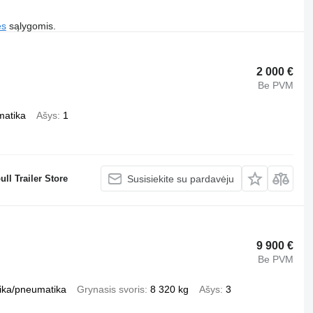
es
sąlygomis.
2 000 €
Be PVM
matika
Ašys
1
ll Trailer Store
Susisiekite su pardavėju
9 900 €
Be PVM
ika/pneumatika
Grynasis svoris
8 320 kg
Ašys
3