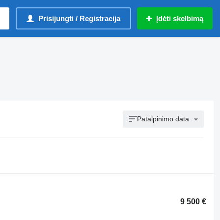
Prisijungti / Registracija
Įdėti skelbimą
Patalpinimo data
9 500 €