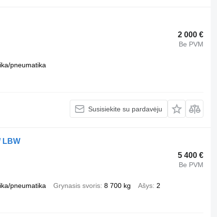
2 000 €
Be PVM
ika/pneumatika
Susisiekite su pardavėju
 / LBW
5 400 €
Be PVM
ika/pneumatika
Grynasis svoris
8 700 kg
Ašys
2