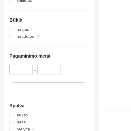
keitimas
Būklė
naujas
naudotos
Pagaminimo metai
–
Spalva
aukso
balta
mėlyna