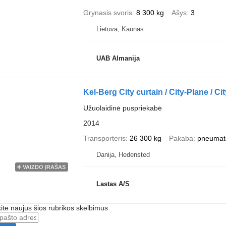
Grynasis svoris
8 300 kg
Ašys
3
Lietuva, Kaunas
UAB Almanija
Kel-Berg City curtain / City-Plane / Ci
Užuolaidinė puspriekabė
2014
Transporteris
26 300 kg
Pakaba
pneumat
Danija, Hedensted
VAIZDO ĮRAŠAS
Lastas A/S
te naujus šios rubrikos skelbimus