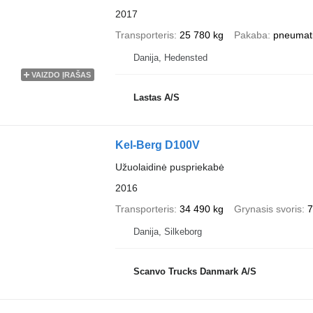
2017
Transporteris
25 780 kg
Pakaba
pneumat
Danija, Hedensted
VAIZDO ĮRAŠAS
Lastas A/S
Kel-Berg D100V
Užuolaidinė puspriekabė
2016
Transporteris
34 490 kg
Grynasis svoris
7
Danija, Silkeborg
Scanvo Trucks Danmark A/S