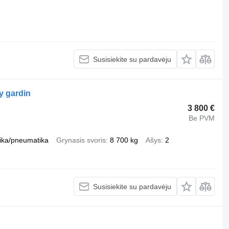
Susisiekite su pardavėju
ty gardin
3 800 €
Be PVM
ika/pneumatika
Grynasis svoris
8 700 kg
Ašys
2
Susisiekite su pardavėju