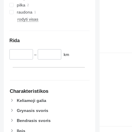
pilka
raudona
rodyti visas
Rida
–
km
Charakteristikos
Keliamoji galia
Grynasis svoris
Bendrasis svoris
Ilgis