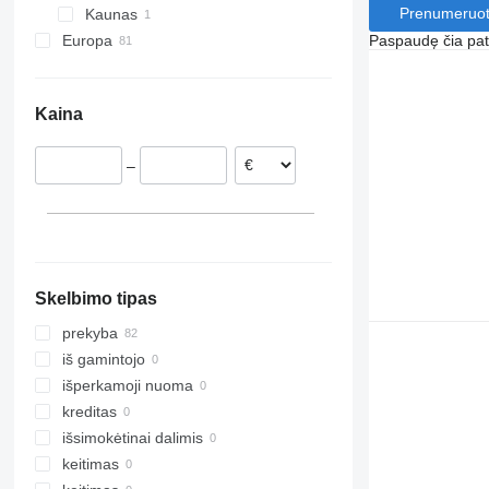
Prenumeruot
Kaunas
Paspaudę čia patv
Europa
Danija
Nyderlandai
Kaina
Lenkija
–
Skelbimo tipas
prekyba
iš gamintojo
išperkamoji nuoma
kreditas
išsimokėtinai dalimis
keitimas