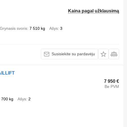
Kaina pagal užklausimą
Grynasis svoris
7 510 kg
Ašys
3
Susisiekite su pardavėju
ILLIFT
7 950 €
Be PVM
 700 kg
Ašys
2