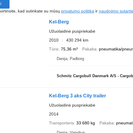
i
irtinsite, kad sutinkate su mūsų
privatumo politika
ir
naudojimo sutarti
Kel-Berg
Užuolaidinė puspriekabė
2010
430 294 km
Tūris
75,36 m³
Pakaba
pneumatika/pneu
Danija, Padborg
Schmitz Cargobull Danmark A/S - Cargobu
Kel-Berg 3 aks City trailer
Užuolaidinė puspriekabė
2014
Transporteris
33 680 kg
Pakaba
pneumat
Danija, Vamdrup