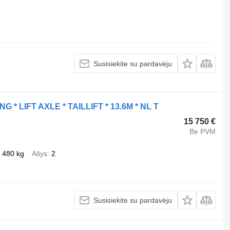
Susisiekite su pardavėju
G * LIFT AXLE * TAILLIFT * 13.6M * NL T
15 750 €
Be PVM
 480 kg
Ašys
2
Susisiekite su pardavėju