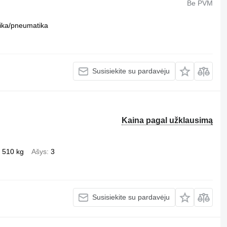
Be PVM
ika/pneumatika
Susisiekite su pardavėju
Kaina pagal užklausimą
 510 kg
Ašys
3
Susisiekite su pardavėju