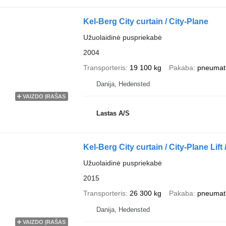
Kel-Berg City curtain / City-Plane
Užuolaidinė puspriekabė
2004
Transporteris
19 100 kg
Pakaba
pneumat
Danija, Hedensted
VAIZDO ĮRAŠAS
Lastas A/S
Kel-Berg City curtain / City-Plane Lift
Užuolaidinė puspriekabė
2015
Transporteris
26 300 kg
Pakaba
pneumat
Danija, Hedensted
VAIZDO ĮRAŠAS