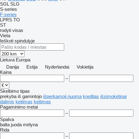
SGL
SLG
S-series
F-series
LPRS
TO
ST
rodyti visas
Vieta
Ieškoti spindulyje
Lietuva
Europa
Danija
Estija
Nyderlandai
Vokietija
Kaina
–
Skelbimo tipas
prekyba
iš gamintojo
išperkamoji nuoma
kreditas
išsimokėtinai
dalimis
keitimas
keitimas
Pagaminimo metai
–
Spalva
balta
juoda
mėlyna
Rida
–