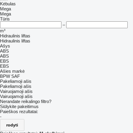
Kėbulas
Mega
Mega
Tūris
–
m³
Hidraulinis liftas
Hidraulinis liftas
Ašys
ABS
ABS
EBS
EBS
Ašies markė
BPW
SAF
Pakeliamoji ašis
Pakeliamoji ašis
Vairuojamoji ašis
Vairuojamoji ašis
Nerandate reikalingo filtro?
Siūlykite pakeitimus
Paieškos rezultatai:
-
rodyti