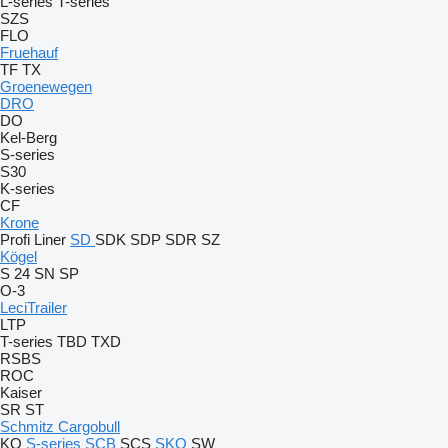
L-series
T-series
SZS
FLO
Fruehauf
TF
TX
Groenewegen
DRO
DO
Kel-Berg
S-series
S30
K-series
CF
Krone
Profi Liner
SD
SDK
SDP
SDR
SZ
Kögel
S 24
SN
SP
O-3
LeciTrailer
LTP
T-series
TBD
TXD
RSBS
ROC
Kaiser
SR
ST
Schmitz Cargobull
KO
S-series
SCB
SCS
SKO
SW