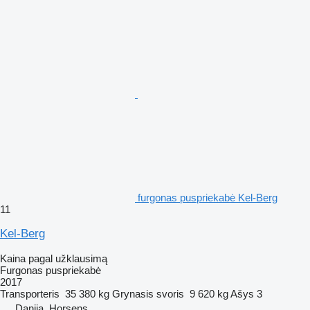
furgonas puspriekabė Kel-Berg
11
Kel-Berg
Kaina pagal užklausimą
Furgonas puspriekabė
2017
Transporteris
35 380 kg
Grynasis svoris
9 620 kg
Ašys
3
Danija, Horsens