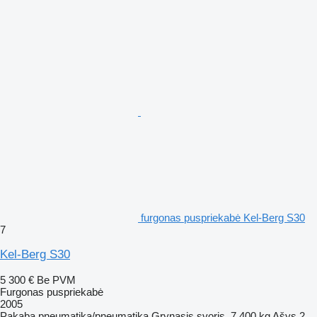
furgonas puspriekabė Kel-Berg S30
7
Kel-Berg S30
5 300 €
Be PVM
Furgonas puspriekabė
2005
Pakaba
pneumatika/pneumatika
Grynasis svoris
7 400 kg
Ašys
2