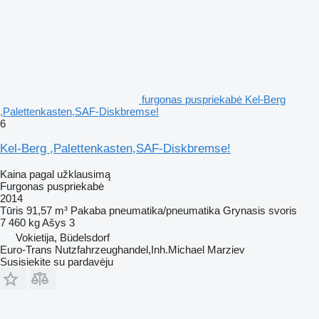
furgonas puspriekabė Kel-Berg
,Palettenkasten,SAF-Diskbremse!
6
Kel-Berg ,Palettenkasten,SAF-Diskbremse!
Kaina pagal užklausimą
Furgonas puspriekabė
2014
Tūris
91,57 m³
Pakaba
pneumatika/pneumatika
Grynasis svoris
7 460 kg
Ašys
3
Vokietija, Büdelsdorf
Euro-Trans Nutzfahrzeughandel,Inh.Michael Marziev
Susisiekite su pardavėju