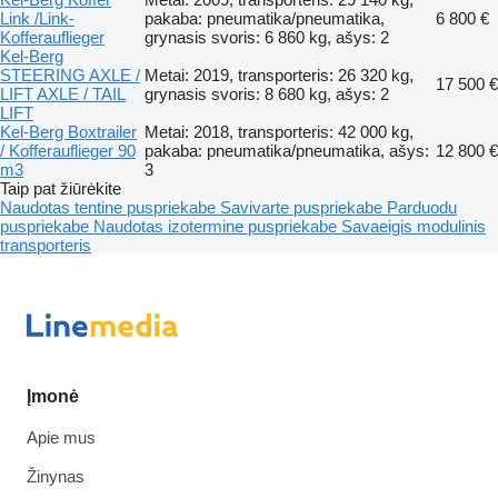
Link /Link-
pakaba: pneumatika/pneumatika,
6 800 €
Kofferauflieger
grynasis svoris: 6 860 kg, ašys: 2
Kel-Berg
STEERING AXLE /
Metai: 2019, transporteris: 26 320 kg,
17 500 €
LIFT AXLE / TAIL
grynasis svoris: 8 680 kg, ašys: 2
LIFT
Kel-Berg Boxtrailer
Metai: 2018, transporteris: 42 000 kg,
/ Kofferauflieger 90
pakaba: pneumatika/pneumatika, ašys:
12 800 €
m3
3
Taip pat žiūrėkite
Naudotas tentine puspriekabe
Savivarte puspriekabe
Parduodu
puspriekabe
Naudotas izotermine puspriekabe
Savaeigis modulinis
transporteris
Įmonė
Apie mus
Žinynas