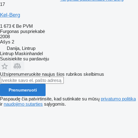
17
Kel-Berg
1 673 €
Be PVM
Furgonas puspriekabė
2008
Ašys
2
Danija, Lintrup
Lintrup Maskinhandel
Susisiekite su pardavėju
Užsiprenumeruokite naujus šios rubrikos skelbimus
Prenumeruoti
Paspaudę čia patvirtinsite, kad sutinkate su mūsų
privatumo politika
ir
naudojimo sutarties
sąlygomis.