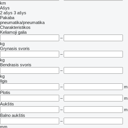
km
Ašys
2 ašys
3 ašys
Pakaba
pneumatika/pneumatika
Charakteristikos
Keliamoji galia
–
kg
Grynasis svoris
–
kg
Bendrasis svoris
–
kg
Ilgis
–
m
Plotis
–
m
Aukštis
–
m
Balno aukštis
–
mm