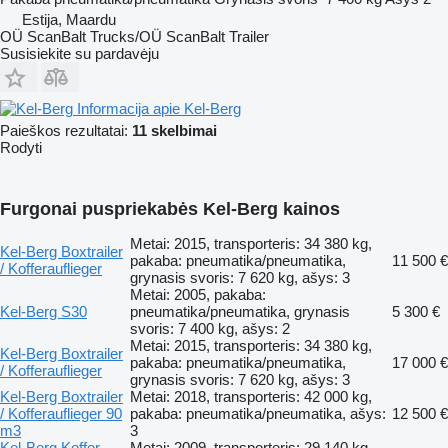
Estija, Maardu
OÜ ScanBalt Trucks/OÜ ScanBalt Trailer
Susisiekite su pardavėju
Informacija apie Kel-Berg
Paieškos rezultatai:
11 skelbimai
Rodyti
Furgonai puspriekabės Kel-Berg kainos
Metai: 2015, transporteris: 34 380 kg,
Kel-Berg Boxtrailer
pakaba: pneumatika/pneumatika,
11 500 €
/ Kofferauflieger
grynasis svoris: 7 620 kg, ašys: 3
Metai: 2005, pakaba:
Kel-Berg S30
pneumatika/pneumatika, grynasis
5 300 €
svoris: 7 400 kg, ašys: 2
Metai: 2015, transporteris: 34 380 kg,
Kel-Berg Boxtrailer
pakaba: pneumatika/pneumatika,
17 000 €
/ Kofferauflieger
grynasis svoris: 7 620 kg, ašys: 3
Kel-Berg Boxtrailer
Metai: 2018, transporteris: 42 000 kg,
/ Kofferauflieger 90
pakaba: pneumatika/pneumatika, ašys:
12 500 €
m3
3
Kel-Berg Koffer
Metai: 2009, transporteris: 29 140 kg,