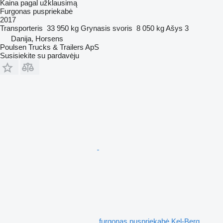
Kaina pagal užklausimą
Furgonas puspriekabė
2017
Transporteris
33 950 kg
Grynasis svoris
8 050 kg
Ašys
3
Danija, Horsens
Poulsen Trucks & Trailers ApS
Susisiekite su pardavėju
furgonas puspriekabė Kel-Berg