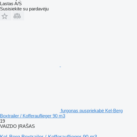
Lastas A/S
Susisiekite su pardavėju
furgonas puspriekabė Kel-Berg
Boxtrailer / Kofferauflieger 90 m3
19
VAIZDO ĮRAŠAS
Kel-Berg Boxtrailer / Kofferauflieger 90 m3