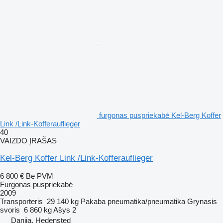
furgonas puspriekabė Kel-Berg Koffer
Link /Link-Kofferauflieger
40
VAIZDO ĮRAŠAS
Kel-Berg Koffer Link /Link-Kofferauflieger
6 800 €
Be PVM
Furgonas puspriekabė
2009
Transporteris
29 140 kg
Pakaba
pneumatika/pneumatika
Grynasis
svoris
6 860 kg
Ašys
2
Danija, Hedensted