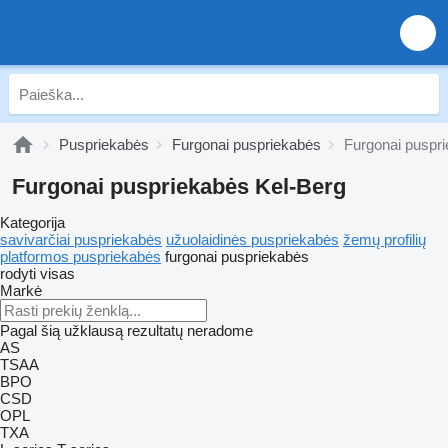
Puspriekabės
Furgonai puspriekabės
Furgonai puspr
Furgonai puspriekabės Kel-Berg
Kategorija
savivarčiai puspriekabės
užuolaidinės puspriekabės
žemų profilių
platformos puspriekabės
furgonai puspriekabės
rodyti visas
Markė
Pagal šią užklausą rezultatų neradome
AS
TSAA
BPO
CSD
OPL
TXA