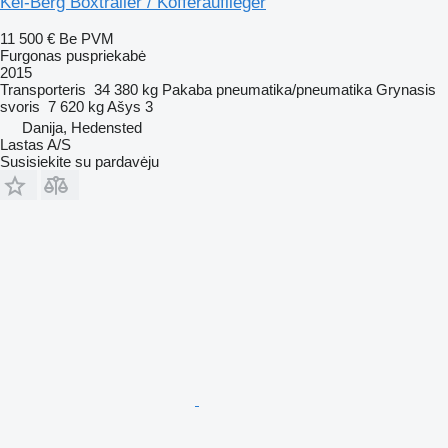
Kel-Berg Boxtrailer / Kofferauflieger
11 500 €
Be PVM
Furgonas puspriekabė
2015
Transporteris
34 380 kg
Pakaba
pneumatika/pneumatika
Grynasis
svoris
7 620 kg
Ašys
3
Danija, Hedensted
Lastas A/S
Susisiekite su pardavėju