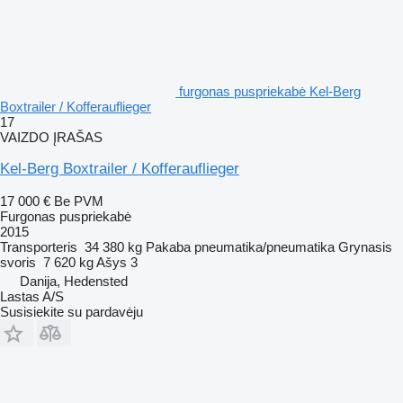
furgonas puspriekabė Kel-Berg
Boxtrailer / Kofferauflieger
17
VAIZDO ĮRAŠAS
Kel-Berg Boxtrailer / Kofferauflieger
17 000 €
Be PVM
Furgonas puspriekabė
2015
Transporteris
34 380 kg
Pakaba
pneumatika/pneumatika
Grynasis
svoris
7 620 kg
Ašys
3
Danija, Hedensted
Lastas A/S
Susisiekite su pardavėju