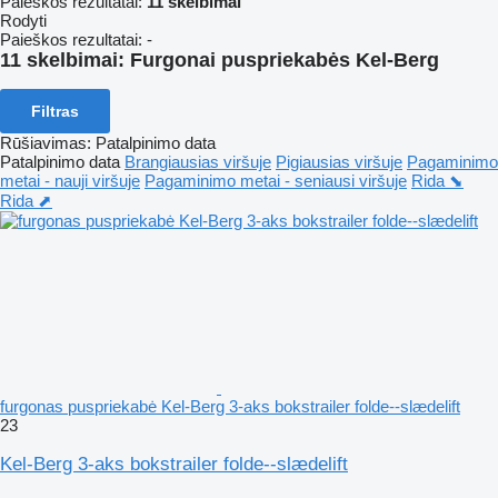
Paieškos rezultatai:
11 skelbimai
Rodyti
Paieškos rezultatai:
-
11 skelbimai:
Furgonai puspriekabės Kel-Berg
Filtras
Rūšiavimas
:
Patalpinimo data
Patalpinimo data
Brangiausias viršuje
Pigiausias viršuje
Pagaminimo
metai - nauji viršuje
Pagaminimo metai - seniausi viršuje
Rida ⬊
Rida ⬈
furgonas puspriekabė Kel-Berg 3-aks bokstrailer folde--slædelift
23
Kel-Berg 3-aks bokstrailer folde--slædelift