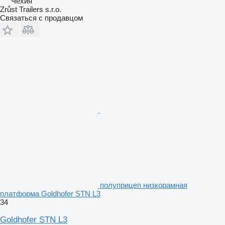
Чехия
Zrůst Trailers s.r.o.
Связаться с продавцом
полуприцеп низкорамная
платформа Goldhofer STN L3
34
Goldhofer STN L3