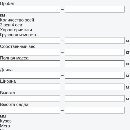
Пробег
–
км
Количество осей
3 оси
4 оси
Характеристики
Грузоподъемность
–
кг
Собственный вес
–
кг
Полная масса
–
кг
Длина
–
м
Ширина
–
м
Высота
–
м
Высота седла
–
мм
Кузов
Мега