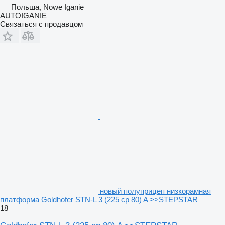
Польша, Nowe Iganie
AUTOIGANIE
Связаться с продавцом
новый полуприцеп низкорамная
платформа Goldhofer STN-L 3 (225 cp 80) A >>STEPSTAR
18