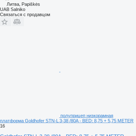
Литва, Papiškės
UAB Salniko
Связаться с продавцом
полуприцеп низкорамная
платформа Goldhofer STN-L 3-38 /80A - BED: 8,75 + 5,75 METER
16