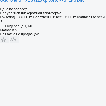
Goldhofer STN-L 3 (225 cp 80) A >>STEPSTAR
Цена по запросу
Полуприцеп низкорамная платформа
Грузопод.
38 600 кг
Собственный вес
9 900 кг
Количество осей
3
Нидерланды, Mill
Matrax B.V.
Связаться с продавцом