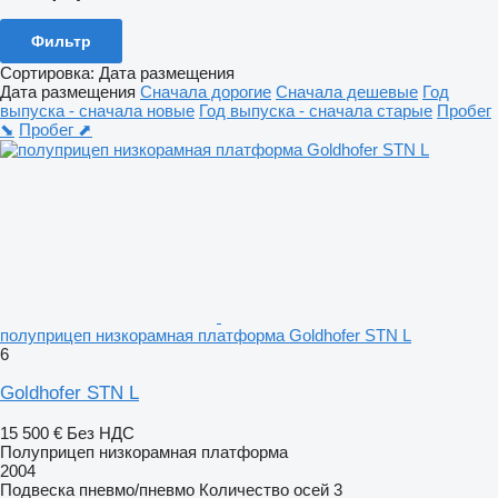
Фильтр
Сортировка
:
Дата размещения
Дата размещения
Сначала дорогие
Сначала дешевые
Год
выпуска - сначала новые
Год выпуска - сначала старые
Пробег
⬊
Пробег ⬈
полуприцеп низкорамная платформа Goldhofer STN L
6
Goldhofer STN L
15 500 €
Без НДС
Полуприцеп низкорамная платформа
2004
Подвеска
пневмо/пневмо
Количество осей
3