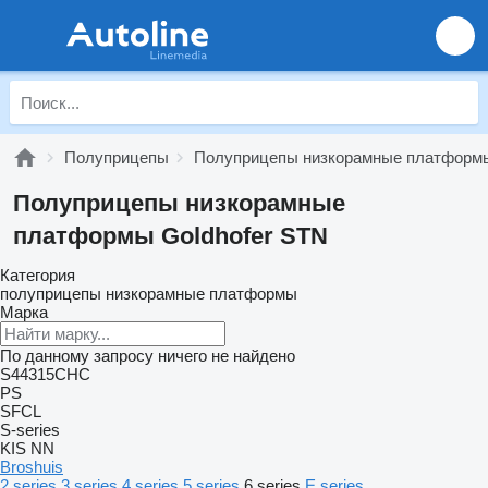
Полуприцепы
Полуприцепы низкорамные платформ
Полуприцепы низкорамные
платформы Goldhofer STN
Категория
полуприцепы низкорамные платформы
Марка
По данному запросу ничего не найдено
S44315CHC
PS
SFCL
S-series
KIS
NN
Broshuis
2 series
3 series
4 series
5 series
6 series
E series