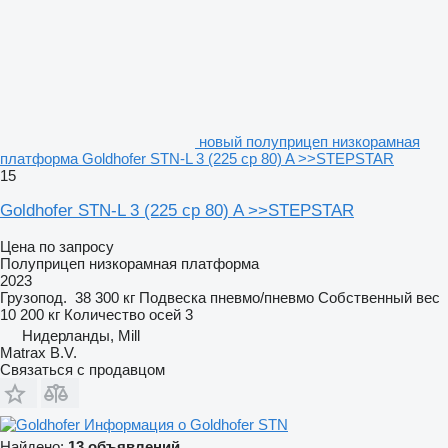
новый полуприцеп низкорамная
платформа Goldhofer STN-L 3 (225 cp 80) A >>STEPSTAR
15
Goldhofer STN-L 3 (225 cp 80) A >>STEPSTAR
Цена по запросу
Полуприцеп низкорамная платформа
2023
Грузопод.
38 300 кг
Подвеска
пневмо/пневмо
Собственный вес
10 200 кг
Количество осей
3
Нидерланды, Mill
Matrax B.V.
Связаться с продавцом
Информация о Goldhofer STN
Найдено:
13 объявлений