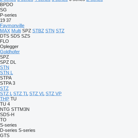
BPDO
SG
P-series
19
37
Faymonville
MAX
Multi
SPZ
STBZ
STN
STZ
DTS
SDS
SZS
FLO
Oplegger
Goldhofer
SPZ
SPZ DL
STN
STN L
STPA
STPA 3
STZ
STZ L
STZ TL
STZ VL
STZ VP
THP
TU
TU 4
NTG
STTM3N
SDS-H
TO
S-series
D-series
S-series
GTS