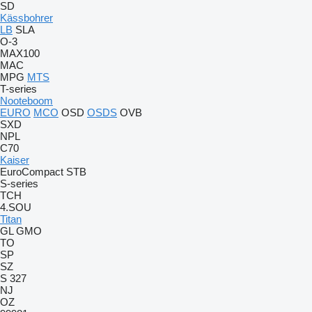
SD
Kässbohrer
LB
SLA
O-3
MAX100
MAC
MPG
MTS
T-series
Nooteboom
EURO
MCO
OSD
OSDS
OVB
SXD
NPL
C70
Kaiser
EuroCompact
STB
S-series
TCH
4.SOU
Titan
GL
GMO
TO
SP
SZ
S 327
NJ
OZ